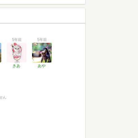
5年前
5年前
きあ
あや
せん