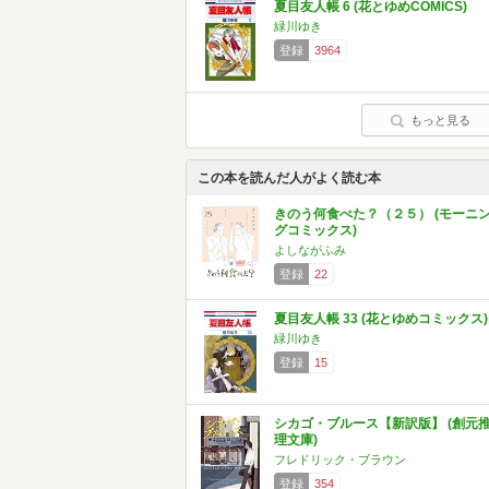
夏目友人帳 6 (花とゆめCOMICS)
緑川ゆき
登録
3964
もっと見る
この本を読んだ人がよく読む本
きのう何食べた？（２５） (モーニ
グコミックス)
よしながふみ
登録
22
夏目友人帳 33 (花とゆめコミックス)
緑川ゆき
登録
15
シカゴ・ブルース【新訳版】 (創元
理文庫)
フレドリック・ブラウン
登録
354