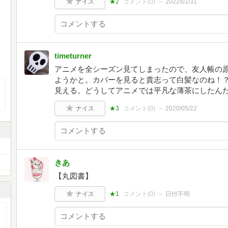
ナイス
★2
コメント(
0
)
2022/01/31
timeturner
アニメを全シーズン見てしまったので、友人帳の
ようかと。カバーを見ると貴志って白髪なのね！
見える。どうしてアニメでは平凡な薄茶にしたん
ナイス
★3
コメント(
0
)
2020/05/22
きあ
【丸図書】
ナイス
★1
コメント(
0
)
日付不明