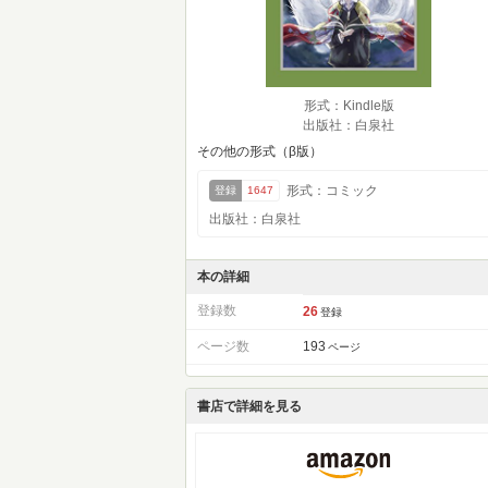
形式：Kindle版
出版社：白泉社
その他の形式（β版）
形式：コミック
登録
1647
出版社：白泉社
本の詳細
登録数
26
登録
ページ数
193
ページ
書店で詳細を見る