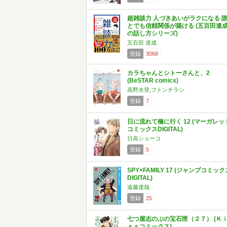
超雑談力 人づきあいがラクになる 
とでも信頼関係が築ける (五百田達
の話し方シリーズ)
五百田 達成
登録
3068
カラちゃんとシトーさんと、2
(BeSTAR comics)
高野水登,フトンチラシ
登録
7
日に流れて橋に行く 12 (マーガレッ
コミックスDIGITAL)
日高ショーコ
登録
5
SPY×FAMILY 17 (ジャンプコミック
DIGITAL)
遠藤達哉
登録
25
七つ屋志のぶの宝石匣（２７） (Ｋ
ｓｓコミックス)