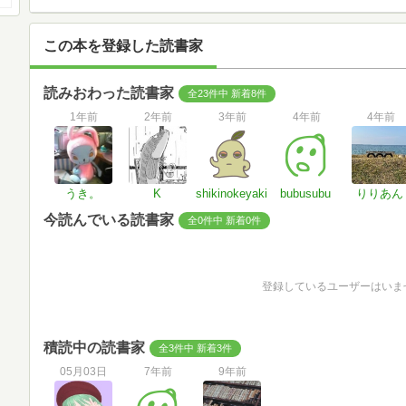
この本を登録した読書家
読みおわった読書家
全23件中 新着8件
1年前
2年前
3年前
4年前
4年前
うき。
K
shikinokeyaki
bubusubu
りりあん
今読んでいる読書家
全0件中 新着0件
登録しているユーザーはいま
積読中の読書家
全3件中 新着3件
05月03日
7年前
9年前