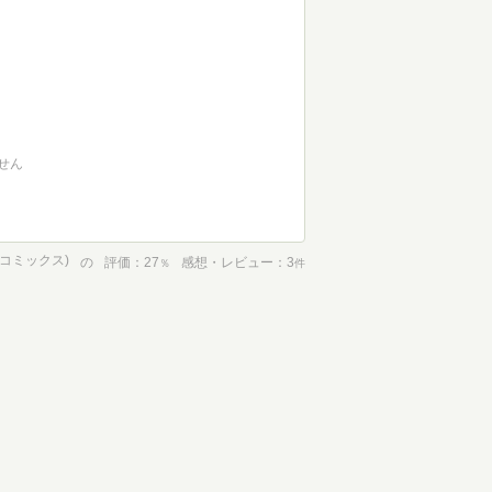
せん
めコミックス)
の
評価
27
感想・レビュー
3
％
件