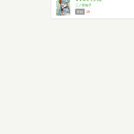
二ノ宮知子
登録
18