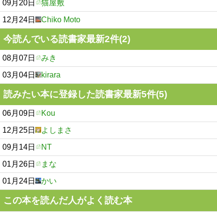
09月20日
猫屋敷
12月24日
Chiko Moto
今読んでいる読書家最新2件(2)
08月07日
みき
03月04日
kirara
読みたい本に登録した読書家最新5件(5)
06月09日
Kou
12月25日
よしまさ
09月14日
NT
01月26日
まな
01月24日
かい
この本を読んだ人がよく読む本