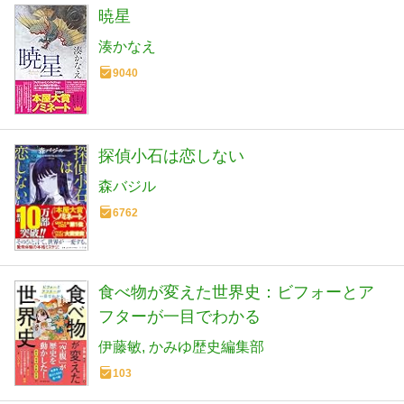
暁星
湊かなえ
9040
探偵小石は恋しない
森バジル
6762
食べ物が変えた世界史：ビフォーとア
フターが一目でわかる
伊藤敏
かみゆ歴史編集部
103