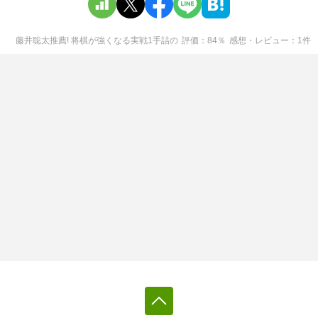
藤井聡太推薦! 将棋が強くなる実戦1手詰
の
評価
84
％
感想・レビュー
1
件