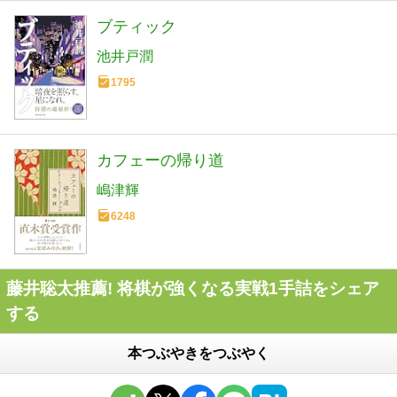
ブティック
池井戸潤
1795
カフェーの帰り道
嶋津輝
6248
藤井聡太推薦! 将棋が強くなる実戦1手詰をシェア
する
本つぶやきをつぶやく