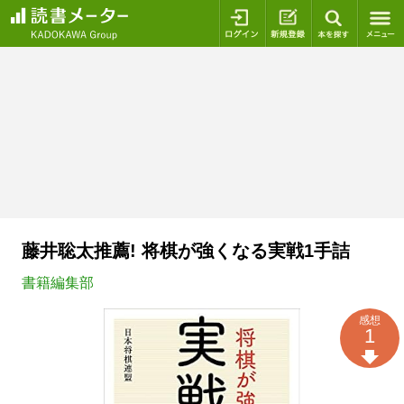
ログイン
新規登録
本を探
藤井聡太推薦! 将棋が強くなる実戦1手詰
書籍編集部
感想
1