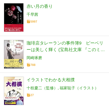
赤い月の香り
千早茜
5997
珈琲店タレーランの事件簿9 ピーベリ
ーは美しく輝く (宝島社文庫 『このミ
ス』大賞シリーズ)
岡崎琢磨
788
イラストでわかる大相撲
十枝慶二（監修）
福家聡子（イラスト）
27