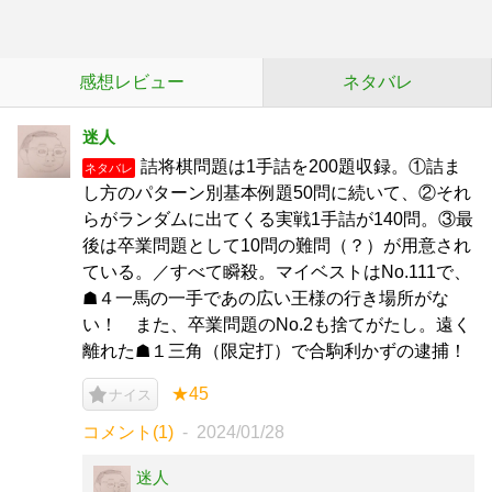
感想レビュー
ネタバレ
迷人
詰将棋問題は1手詰を200題収録。①詰ま
ネタバレ
し方のパターン別基本例題50問に続いて、②それ
らがランダムに出てくる実戦1手詰が140問。③最
後は卒業問題として10問の難問（？）が用意され
ている。／すべて瞬殺。マイベストはNo.111で、
☗４一馬の一手であの広い王様の行き場所がな
い！ また、卒業問題のNo.2も捨てがたし。遠く
離れた☗１三角（限定打）で合駒利かずの逮捕！
★45
ナイス
コメント(1)
2024/01/28
迷人