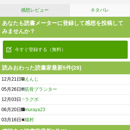
感想レビュー
ネタバレ
あなたも読書メーターに登録して感想を投稿して
みませんか？
今すぐ登録する（無料）
読みおわった読書家最新5件(28)
12月21日
えんじ
05月26日
筋骨プランター
12月03日
ラグボ
06月20日
muraya23
03月16日
猫村