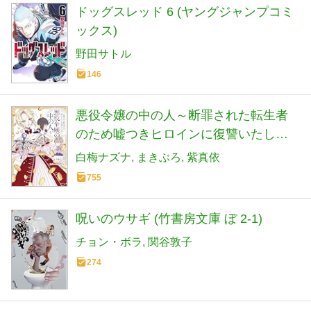
ドッグスレッド 6 (ヤングジャンプコミ
ックス)
野田サトル
146
悪役令嬢の中の人～断罪された転生者
のため嘘つきヒロインに復讐いたしま
す～(4) (comic LAKE)
白梅ナズナ
まきぶろ
紫真依
755
呪いのウサギ (竹書房文庫 ぼ 2-1)
チョン・ボラ
関谷敦子
274