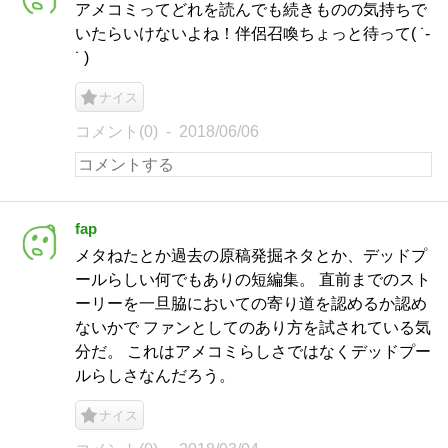
アメコミってどれを読んでも続きものの気持ちで
いたらいけないよね！伴侶召喚ちょっと待って( ˙-
˙ )
ナイス
コメント(0)
2018/06/06
fap
メタねたとか過去の原稿発掘ネタとか、デッドプ
ールらしい何でもありの短編集。 直前までのスト
ーリーを一旦脇においての寄り道を認めるか認め
ないかで ファンとしてのあり方を試されている気
分だ。 これはアメコミらしさではなくデッドプー
ルらしさなんだろう。
ナイス