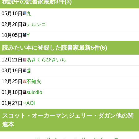
積読中の読書家最新3件(3)
05月10日
九
02月28日
テルンコ
10月05日
Y
読みたい本に登録した読書家最新5件(6)
12月21日
あさくらひさいち
08月19日
🤖
12月25日
不知火
01月10日
suicdio
01月27日
AOI
スコット・オーカーマン,ジェリー・ダガン他の関
連本