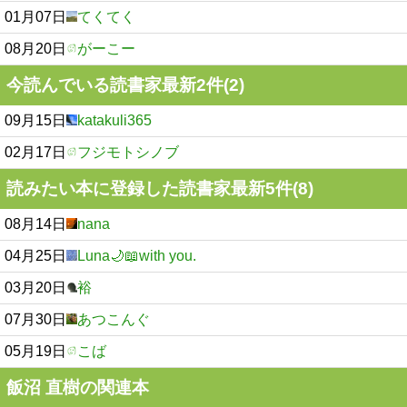
01月07日
てくてく
08月20日
がーこー
今読んでいる読書家最新2件(2)
09月15日
katakuli365
02月17日
フジモトシノブ
読みたい本に登録した読書家最新5件(8)
08月14日
nana
04月25日
Luna🌙📖with you.
03月20日
裕
07月30日
あつこんぐ
05月19日
こば
飯沼 直樹の関連本