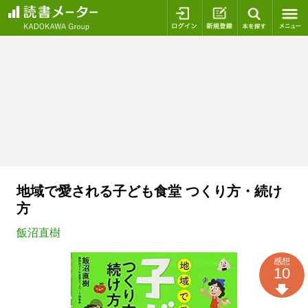
ログイン
新規登録
本を探
地域で愛される子ども食堂 つくり方・続け
方
飯沼直樹
感想
10