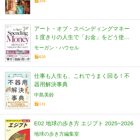
354
アート・オブ・スペンディングマネー
１度きりの人生で「お金」をどう使う
べきか？
モーガン・ハウセル
620
仕事も人生も、これでうまく回る！不
器用解決事典
中島美鈴
131
E02 地球の歩き方 エジプト 2025~2026
地球の歩き方編集室