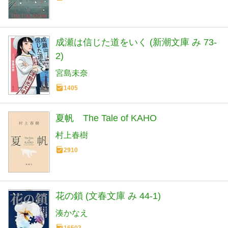
成瀬は信じた道をいく (新潮文庫 み 73-
2)
宮島未奈
1405
夏帆 The Tale of KAHO
村上春樹
2910
花の鎖 (文春文庫 み 44-1)
湊かなえ