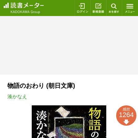
ログイン
新規登録
本を探
物語のおわり (朝日文庫)
湊かなえ
感想
1264