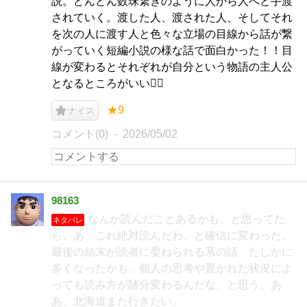
説。どんどん数珠繋ぎのように人から人へと手渡
されていく。渡した人、渡された人、そしてそれ
を次の人に渡す人と色々な立場の目線から話が繋
がっていく短編小説の様な話で面白かった！！目
線が変わるとそれぞれが自分という物語の主人公
となるところがいい🙂‍↕️
★9
ナイス
コメント(0)
2026/05/02
98163
なんか読んだことあるかも、と思ってた
ネタバレ
ら、あ、これ絶対読んだわ、と確信に変わった。
最後の結末が読者に委ねられる系の話、たしかに
多くなったかも。個人の思考や置かれた状況によ
っても読み方が随分変わるんだな、と思う。あ
あ、北海道また行きたい。