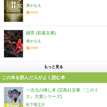
湊かなえ
31022
贖罪 (双葉文庫)
湊かなえ
26809
もっと見る
この本を読んだ人がよく読む本
一次元の挿し木 (宝島社文庫 『このミ
ス』大賞シリーズ)
松下龍之介