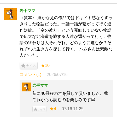
岩手ママ
〈貸本〉 湊かなえの作品ではドキドキ感なくすっ
きりした物語だった。一話一話が繋がって行く連
作短編。「空の彼方」という完結していない物語
で広大な北海道を旅する人達が繋がって行く。物
語の終わりは人それぞれ。どのように進むか？そ
れぞれの生き方を探して行く。 ハムさんは素敵な
人だった。
★10
ナイス
コメント(1)
2026/07/16
岩手ママ
新に40冊程の本を貸して貰いました。😄
これからも読むのを楽しみです😀
★4
07/16 11:25
ナイス