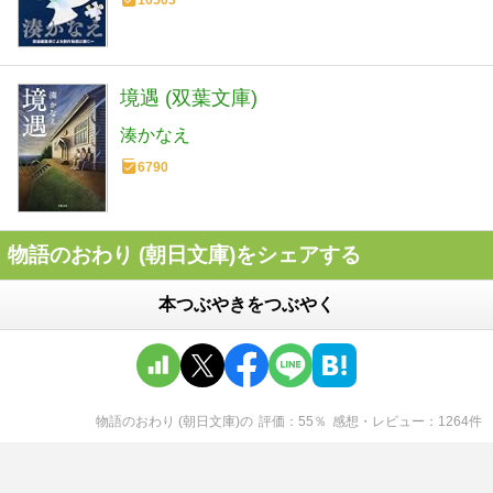
16503
境遇 (双葉文庫)
湊かなえ
6790
物語のおわり (朝日文庫)をシェアする
本つぶやきをつぶやく
物語のおわり (朝日文庫)
の
評価
55
％
感想・レビュー
1264
件