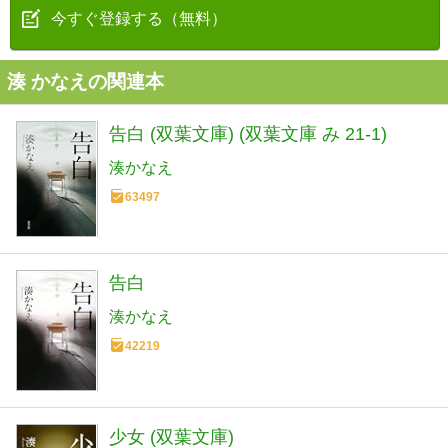
今すぐ登録する（無料）
湊 かなえの関連本
告白 (双葉文庫) (双葉文庫 み 21-1)
湊かなえ
63497
告白
湊かなえ
42219
少女 (双葉文庫)