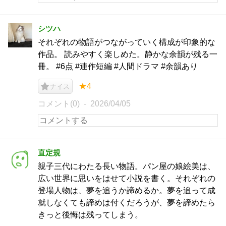
シツハ
それぞれの物語がつながっていく構成が印象的な
作品。 読みやすく楽しめた。静かな余韻が残る一
冊。 #6点 #連作短編 #人間ドラマ #余韻あり
★4
ナイス
コメント(0)
2026/04/05
直定規
親子三代にわたる長い物語。パン屋の娘絵美は、
広い世界に思いをはせて小説を書く。それぞれの
登場人物は、夢を追うか諦めるか。夢を追って成
就しなくても諦めは付くだろうが、夢を諦めたら
きっと後悔は残ってしまう。