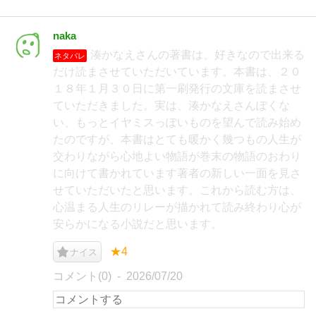
naka
湊かなえさんの著書は、好きなので出来る
ネタバレ
だけ読まさせていただいています。本書は、２０
１８年１月３０日に第一刷発行の文庫を読まさせ
ていただきました。実は、湊かなえさんぽくな
い、もっとイヤミスっぽいものを望んで読み始め
たのですが、本書はとても暖かく幾つもの人生が
交わりながら心地よい物語が巻末の物語のおわり
に向けて書かれています著者の新しい一面を見さ
せていただいたと思います。これから読む方は、
心温まる人生のリレーが描かれて読み終わり心が
安らかになる小説だと思います。
★4
ナイス
コメント(0)
2026/07/20