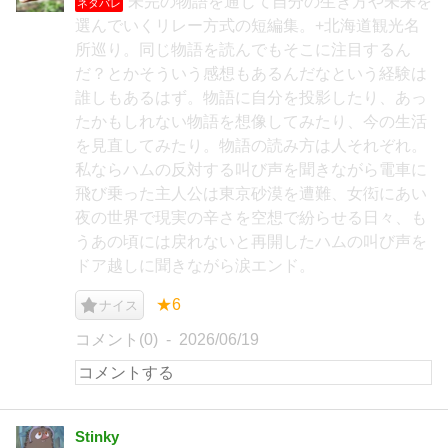
未完の物語を通じて自分の生き方や未来を
ネタバレ
選んでいくリレー方式の短編集。+北海道観光名
所巡り。同じ物語を読んでもそこに注目するん
だ？とかそういう感想もあるんだなという経験は
誰しもあるはず。物語に自分を投影したり、あっ
たかもしれない物語を想像してみたり、今の生活
を見直してみたり。物語の読み方は人それぞれ。
私ならハムの反対する叫び声を聞きながら電車に
飛び乗った主人公は東京砂漠を遭難、女衒にあい
夜の世界で現実の辛さを空想で紛らせる日々、も
うあの頃には戻れないと再開したハムの叫び声を
ドア越しに聞きながら涙エンド。
★6
ナイス
コメント(0)
2026/06/19
Stinky