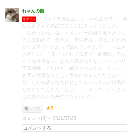
れゃんの館
「イヤミスの女王」らしからぬラスト。湊
ネタバレ
かなえさんの作品でこんなにスッキリとした、
「良かったねぇ👏」とメンバーの肩を抱きたくな
るのは初めて。最初の「空の彼方」ではこの作品
がミステリーと思って読んでいたので、「ハムさ
ん怪しい」「ぼーっとしてる姿で一目惚れするな
んてあり得ない。なんか裏があるな」とバリバリ
不審感持ってたけど、絵美とハムさん、そっか、
お互い大事な人として家族になるんだなとほっこ
り。しかも駅で待ち伏せしてたハムさんが絵美の
ためにしてくれたことが、、、ステキ。ハムさん
と絵美みたいな夫婦になりたいな。
★6
ナイス
コメント(0)
2026/07/25