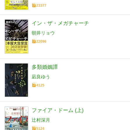
23377
イン・ザ・メガチャーチ
朝井リョウ
22096
多類婚姻譚
凪良ゆう
4125
ファイア・ドーム (上)
辻村深月
5124