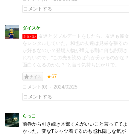
ダイスケ
友達とダブルデートをしたら、友達も彼女
ネタバレ
をレンタルしていた。和也の友達は見栄を張るの
が好きなのか？登場人物が増える割に何も説明さ
れないので、“この先を読めば何か分かるのかな？
面白くなるのかな？”と言う気持ちばかりで。
★67
ナイス
コメント(0)
2024/02/25
らっこ
前巻から引き続き木部くんがいいこと言っててよ
かった。変なTシャツ着てるのも照れ隠しな気が