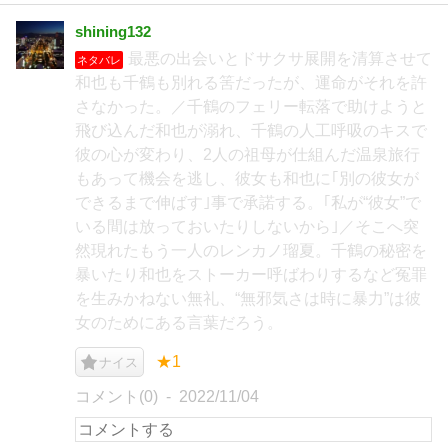
shining132
最悪の出会いとドサクサ展開を清算させて
ネタバレ
和也も千鶴も別れる筈だったが、運命がそれを許
さなかった。／千鶴のフェリー転落で助けようと
飛び込んだ和也が溺れ、千鶴の人工呼吸のキスで
彼の心が変わり、2人の祖母が仕組んだ温泉旅行
もあって機会を逃し、彼女も和也に｢別の彼女が
できるまで伸ばす｣事で承諾する。｢私が“彼女”で
いる間は放っておいたりしないから｣／そこへ突
然現れたもう一人のレンカノ瑠夏。千鶴の秘密を
暴いたり和也をストーカー呼ばわりするなど冤罪
を生みかねない無礼、“無邪気さは時に暴力”は彼
女のためにある言葉だろう。
★1
ナイス
コメント(0)
2022/11/04