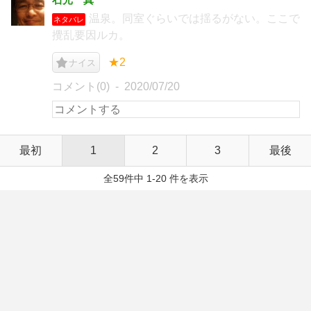
温泉。同室ぐらいでは揺るがない。ここで
ネタバレ
攪乱要因ルカ。
★2
ナイス
コメント(0)
2020/07/20
最初
1
2
3
最後
全59件中 1-20 件を表示