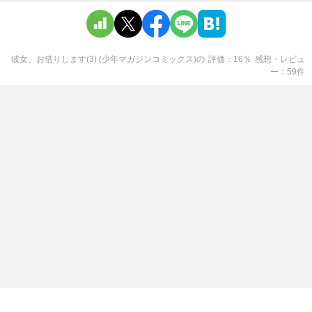
彼女、お借りします(3) (少年マガジンコミックス)
の
評価
16
％
感想・レビュ
ー
59
件