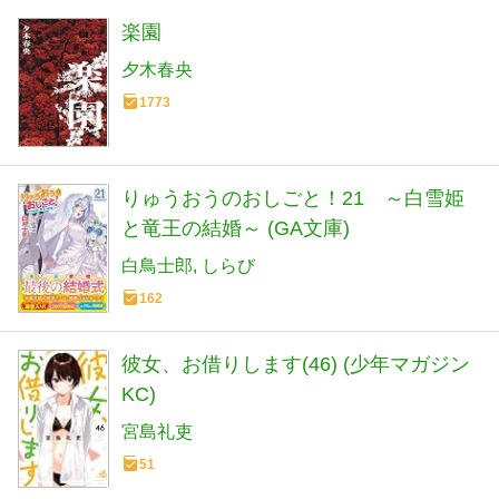
楽園
夕木春央
1773
りゅうおうのおしごと！21 ～白雪姫
と竜王の結婚～ (GA文庫)
白鳥士郎
しらび
162
彼女、お借りします(46) (少年マガジン
KC)
宮島礼吏
51