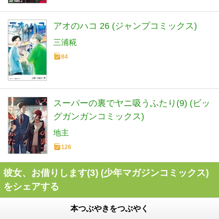
アオのハコ 26 (ジャンプコミックス)
三浦糀
84
スーパーの裏でヤニ吸うふたり(9) (ビッ
グガンガンコミックス)
地主
126
彼女、お借りします(3) (少年マガジンコミックス)
をシェアする
本つぶやきをつぶやく