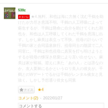
539z
★4.無料。和也は海に力無く沈む千鶴を助
ネタバレ
けたが力尽き意識不明。千鶴の人工呼吸によって
蘇生するが、千鶴は懸命に自分を助けてくれた和
也を、和也は人工呼吸してくれた千鶴を意識し出
す。しかし麻美は表立って不快。祖母の計らいで
千鶴の家と合同温泉旅行。祖母同士の陰謀で二人
同室に。千鶴は和也祖母に真実を打ち明けようと
するが祖母の懐深き慈愛により言い出せない。麻
美は家が裕福。迎えに来た「あの人」とは誰なの
か。友人栗林にるかというロリ美人の彼女が。千
鶴とのWデートでるかは千鶴がレンタル彼女と見
抜く。しかし予想通り彼女も同業
★4
ナイス
コメント(2)
2022/01/27