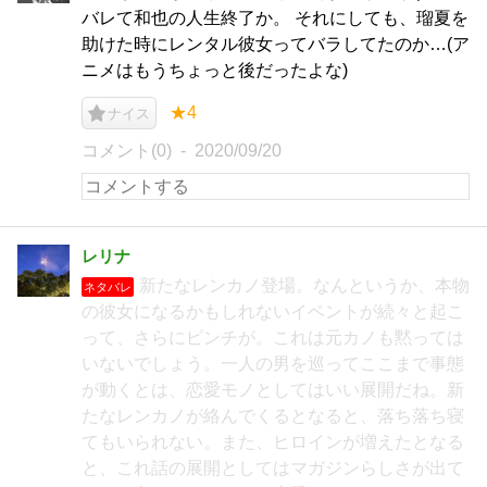
バレて和也の人生終了か。 それにしても、瑠夏を
助けた時にレンタル彼女ってバラしてたのか…(ア
ニメはもうちょっと後だったよな)
★4
ナイス
コメント(0)
2020/09/20
レリナ
新たなレンカノ登場。なんというか、本物
ネタバレ
の彼女になるかもしれないイベントが続々と起こ
って、さらにピンチが。これは元カノも黙っては
いないでしょう。一人の男を巡ってここまで事態
が動くとは、恋愛モノとしてはいい展開だね。新
たなレンカノが絡んでくるとなると、落ち落ち寝
てもいられない。また、ヒロインが増えたとなる
と、これ話の展開としてはマガジンらしさが出て