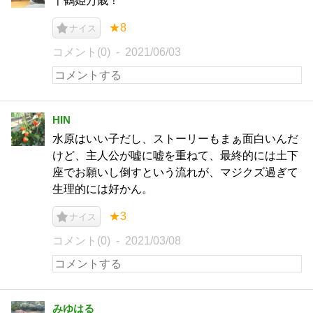
千鶴姫万歳！
★8
ナイス
コメント(0)
2021/06/03
HIN
水原はいい子だし、ストーリーもまぁ面白いんだ
けど、主人公が嘘に嘘を重ねて、最終的には土下
座でお願いし倒すという流れが、マジクズ過ぎて
生理的には好かん。
★3
ナイス
コメント(0)
2021/03/08
みゆはる