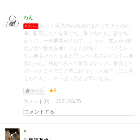
わえ
段々と水原の好感度が上がってきた感じ。
ネタバレ
海に転落したのを助けた（助けられた）後から
徐々に。一部展開が読めてしまった。友人がS級
美少女の彼女を連れてきた段階で、この子もレン
タル彼女だろうなあと思ったら案の定レンタル彼
女だった。和也の友人の彼女がレンタル彼女と判
明したところでこの巻は終わり（人名すぐには覚
えられん）。やっぱり続きは気になる。
★9
ナイス
コメント(0)
2021/06/25
Y