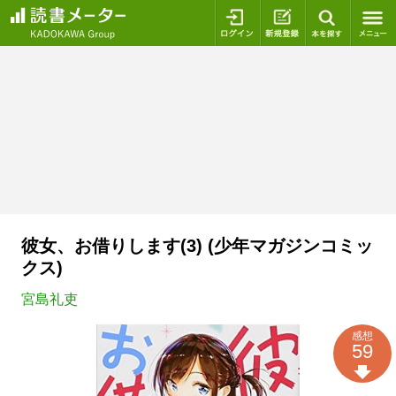
ログイン
新規登録
本を探
彼女、お借りします(3) (少年マガジンコミッ
クス)
宮島礼吏
感想
59