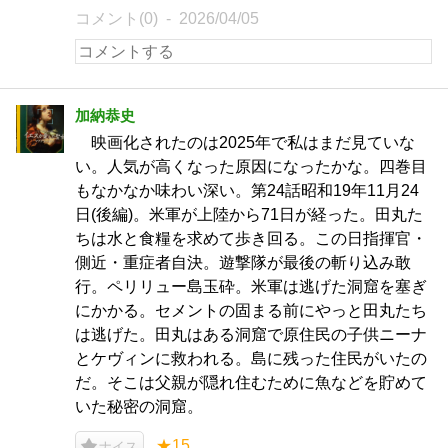
コメント(0)
2026/04/05
加納恭史
映画化されたのは2025年で私はまだ見ていな
い。人気が高くなった原因になったかな。四巻目
もなかなか味わい深い。第24話昭和19年11月24
日(後編)。米軍が上陸から71日が経った。田丸た
ちは水と食糧を求めて歩き回る。この日指揮官・
側近・重症者自決。遊撃隊が最後の斬り込み敢
行。ペリリュー島玉砕。米軍は逃げた洞窟を塞ぎ
にかかる。セメントの固まる前にやっと田丸たち
は逃げた。田丸はある洞窟で原住民の子供ニーナ
とケヴィンに救われる。島に残った住民がいたの
だ。そこは父親が隠れ住むために魚などを貯めて
いた秘密の洞窟。
★15
ナイス