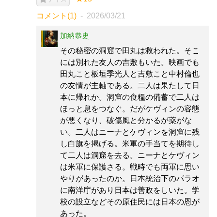
コメント(1)
2026/03/21
加納恭史
その秘密の洞窟で田丸は救われた。そこ
には別れた友人の吉敷もいた。映画でも
田丸こと板垣季光人と吉敷こと中村倫也
の友情が主軸である。二人は果たして日
本に帰れか。洞窟の食糧の備蓄で二人は
ほっと息をつなぐ。だがケヴィンの容態
が悪くなり、破傷風と分かるが薬がな
い。二人はニーナとケヴィンを洞窟に残
し白旗を掲げる。米軍の手当てを期待し
て二人は洞窟を去る。ニーナとケヴィン
は米軍に保護さる。戦時でも両軍に思い
やりがあったのか。日本統治下のパラオ
に南洋庁があり日本は善政をしいた。学
校の設立などその原住民には日本の恩が
あった。