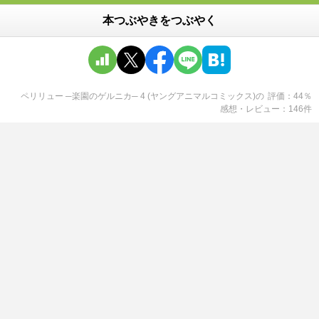
本つぶやきをつぶやく
ペリリュー ─楽園のゲルニカ─ 4 (ヤングアニマルコミックス)
の
評価
44
％
感想・レビュー
146
件