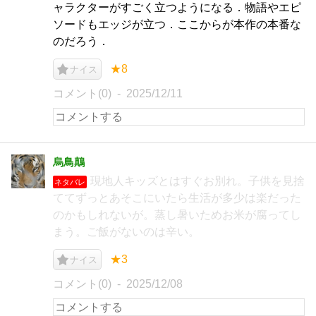
ャラクターがすごく立つようになる．物語やエピ
ソードもエッジが立つ．ここからが本作の本番な
のだろう．
★8
ナイス
コメント(0)
2025/12/11
烏鳥鷏
現地人キッズとはすぐお別れ。子供を見捨
ネタバレ
ててずっとあそこにいたら生活が多少は楽だった
のかもしれないが。蒸し暑いためお米が腐ってし
まう。ご飯がないのは辛い。
★3
ナイス
コメント(0)
2025/12/08