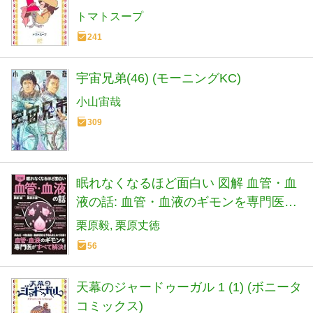
トマトスープ
241
宇宙兄弟(46) (モーニングKC)
小山宙哉
309
眠れなくなるほど面白い 図解 血管・血
液の話: 血管・血液のギモンを専門医が
すべて解決!
栗原毅
栗原丈徳
56
天幕のジャードゥーガル 1 (1) (ボニータ
コミックス)