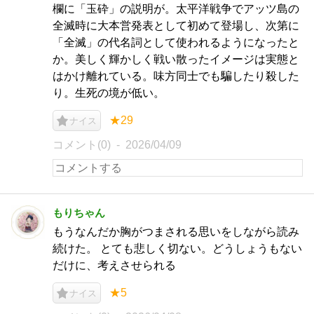
欄に「玉砕」の説明が。太平洋戦争でアッツ島の
全滅時に大本営発表として初めて登場し、次第に
「全滅」の代名詞として使われるようになったと
か。美しく輝かしく戦い散ったイメージは実態と
はかけ離れている。味方同士でも騙したり殺した
り。生死の境が低い。
★29
ナイス
コメント(0)
2026/04/09
もりちゃん
もうなんだか胸がつまされる思いをしながら読み
続けた。 とても悲しく切ない。どうしょうもない
だけに、考えさせられる
★5
ナイス