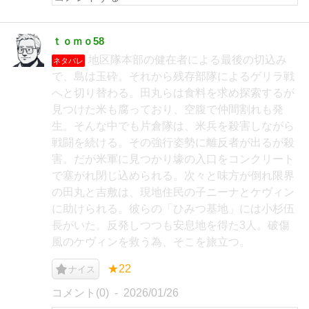
ｔｏｍｏ58
地区隊本部の健在者による最後の切込み
ネタバレ
で、島は玉砕。それから残存部隊によるゲリラ戦
へと切り替わる。田丸らは食料を求め探索するが
見つけた米も腐っており、空腹で仲間割れも発
生。そんな中でも片倉隊は、米兵を殺害しながら
戦闘を続ける。その強行姿勢に離反者が出るが殺
害。だが米軍に見つかり壕の入口をコンクリート
で塞がれ閉じ込められる。次々と味方が倒れ限界
の田丸と吉敷は、現地住民の子ニーナとケヴィン
に助けられる。彼らの「ひみつ基地」には小杉伍
長がいた。反発しつつも安息地を得た3人。破傷
風のケヴィンを救う為、そこを旅立つ。
★22
ナイス
コメント(0)
2026/01/26