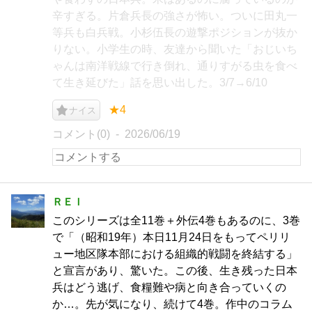
辛すぎる。片倉兵長の強さが怖い。ついに田丸一
等兵も白兵戦。小杉伍長の遊撃ポジションが抜か
りない。小学生の時、友達から聞いた「おじいち
ゃんは南洋戦線で行き倒れ、通りすがる虫を食べ
て生き延びた」話を思い出した。3/7→6/10
★4
ナイス
コメント(0)
2026/06/19
ＲＥＩ
このシリーズは全11巻＋外伝4巻もあるのに、3巻
で「（昭和19年）本日11月24日をもってペリリ
ュー地区隊本部における組織的戦闘を終結する」
と宣言があり、驚いた。この後、生き残った日本
兵はどう逃げ、食糧難や病と向き合っていくの
か…。先が気になり、続けて4巻。作中のコラム