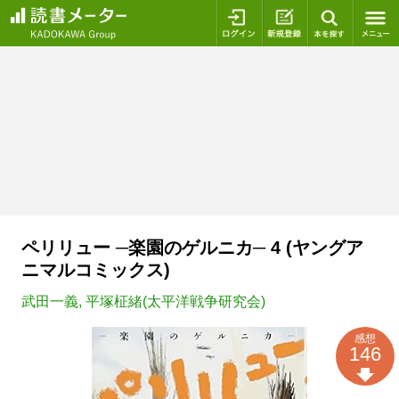
ログイン
新規登録
本を探
ペリリュー ─楽園のゲルニカ─ 4 (ヤングア
ニマルコミックス)
武田一義
,
平塚柾緒(太平洋戦争研究会)
感想
146