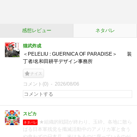
感想レビュー
ネタバレ
猫武炸成
＜PELELIU : GUERNICA OF PARADISE＞ 装
丁者/名和田耕平デザイン事務所
ナイス
コメント(0)
2026/08/06
スピカ
★組織的戦闘が終わり、玉砕。各地に散ら
ネタバレ
ばる日本軍残党を殲滅活動中のアメリカ軍と食う
や食わずの日本兵。米はあるのに腐っているのが