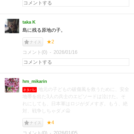
taka K
島に残る原地の子。
★2
ナイス
コメント(0)
2026/01/16
hm_mikarin
地元の子どもの破傷風を救うために、安全
ネタバレ
地帯を出た3人の兵士のエピソードは泣けた。そ
れにしても、日本軍はロジがダメすぎ。もう、絶
対、戦争しちゃダメ🙅
★4
ナイス
コメント(0)
2026/01/05