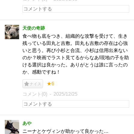
天使の奇跡
食べ物も底をつき、組織的な攻撃を受けて、生き
残っている田丸と吉敷。田丸も吉敷の存在は心強
いと思う。再び小杉と合流、小杉は信用出来ない
のか？映画でラスト見てるからなあ!現地の子を助
ける選択は良かった。ありがとうは誰に言ったの
か、感動ですね！
★6
ナイス
コメント(0)
2025/12/25
あや
ニーナとケヴィンが助かって良かった…