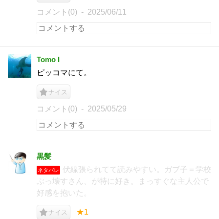
コメント(0)
2025/06/11
Tomo I
ピッコマにて。
ナイス
コメント(0)
2025/05/29
黒髪
伏線張られてて読みやすい。ガブ子＝学校
ネタバレ
ぶっ壊すさん、が特に好き。まっすぐな主人公で
好感を抱いた。
★1
ナイス