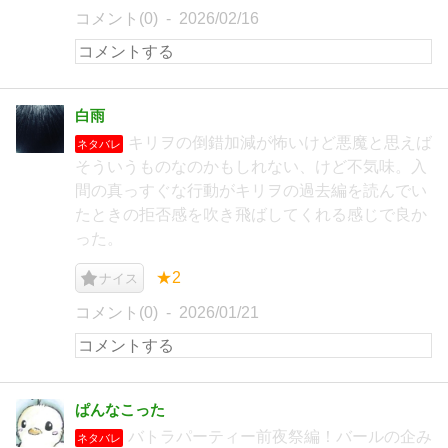
コメント(0)
2026/02/16
白雨
キリヲの倒錯加減が怖いけど悪魔と思えば
ネタバレ
そういうものなのかもしれない、けど不気味。入
間の真っすぐな行動がキリヲの過去編を読んでい
たときの拒否感を吹き飛ばしてくれる感じで良か
った。
★2
ナイス
コメント(0)
2026/01/21
ぱんなこった
バトラパーティー前夜祭編！バールの企み
ネタバレ