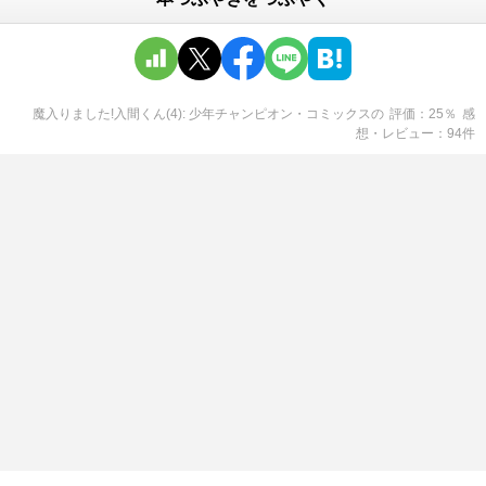
魔入りました!入間くん(4): 少年チャンピオン・コミックス
の
評価
25
％
感
想・レビュー
94
件