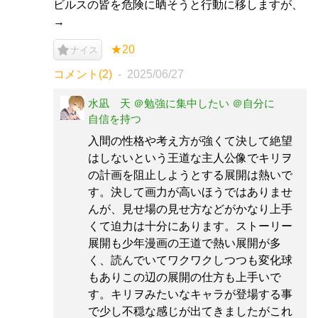
ビルスの皆を危険に晒そうと行動に移しますが、
→
★20
ナイス
コメント(2)
2025/06/27
水凪 天 ＠勉強に集中したい ＠自分に
自信を持つ
入間の性格や考え方が強くて決して絶望
はしないという王道な主人公像でキリヲ
の計画を阻止しようとする展開は熱いで
す。決して画力が高いほうではありませ
んが、見せ場の見せ方などがかなり上手
くて迫力は十分にあります。ストーリー
展開も少年漫画の王道で熱い展開が多
く、読んでいてワクワクしつつも変化球
もありこの辺の展開の仕方も上手いで
す。キリヲみたいなキャラが登場する事
で少し不穏な感じが出てきましたがこれ