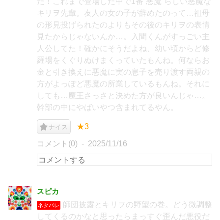
た！これまで登場した中で1番”悪魔”らしい悪魔な
キリヲ先輩。友人の女の子が辞めたのって…祖母
の形見投げられたのよりもその後のキリヲの表情
見たからじゃないんか…。入間くんがすっごい主
人公してた！確かにそうだよね、幼い頃からど修
羅場をくぐりぬけまくっていたもんね。何ならお
金と引き換えに悪魔に実の息子を売り渡す両親の
方がよっぽど悪魔の所業しているもんね。それに
しても…魔王さっさと決めた方が良いんじゃ…。
幹部の中にやばいやつ含まれてるやん。
★3
ナイス
コメント(0)
2025/11/16
スピカ
師団披露とキリヲの野望の巻。どう微調整
ネタバレ
してくるのかなと思ったらまっすぐ歪んだ悪役だ