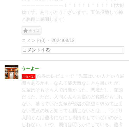
ーーーーーーーーー！！！！！！！！！！！(大好
物です。ありがとうございます。五体投地して神
と悪魔に感謝します)
ナイス
コメント(0)
2024/08/12
うーよー
前巻のレビューで「先輩はいい人という展
ネタバレ
開もあるかも」なんて能天気なことを書いたが、
先輩はそもそも人では無かった。悪魔だし、変態
だった。ただ、入間くんも真逆のど変態かもしれ
ない。慕っていた先輩が他者の絶望を求めて止ま
ない悪意の塊と知っても動じないとは…。つまり
入間くんは他者になにも期待をしていないのかも
しれない。いや、期待は明らかにしている。他者