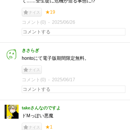
て……全生徒に危機が迫る事態に!?
★19
ナイス
コメント(0)
2025/06/26
きさらぎ
hontoにて電子版期間限定無料。
ナイス
コメント(0)
2025/06/17
takeさんなのですよ
ドMっぽい悪魔
★1
ナイス