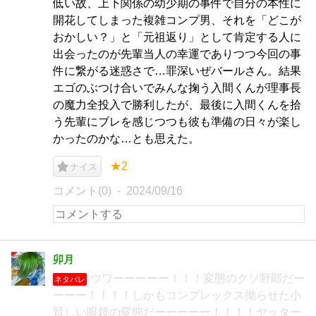
低い故、上下関係の幼少期の事件で自分の本性に
開花してしまった複雑コンプ男、それを「どこが
おかしい？」と「元祖返り」として肯定する人に
出会ったのが先輩当人の幸運でありつつ今回の事
件に繋がる迷惑さで…罪深いぜバールさん。結果
エゴのぶつけ合いでみんな掬う入間くんが理事長
の魔力全投入で勝利したが、最後に入間くんを拾
う先輩にブレを感じつつも彼も準備の日々が楽し
かったのかな…とも思えた。
★2
ナイス
コメント(0)
2024/09/16
卯月
ウワーーーーー！！！変態のクソ野郎だー
ネタバレ
ーーー！！！！しかもコンプレックス拗らせた小
賢しい眼鏡の変態だーーーーー！！！！ヤッター