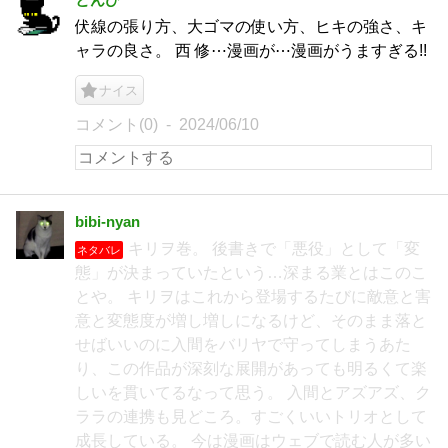
伏線の張り方、大ゴマの使い方、ヒキの強さ、キ
ャラの良さ。 西 修⋯漫画が⋯漫画がうますぎる!!
ナイス
コメント(0)
2024/06/10
bibi‐nyan
キリヲ巻。 後書きで「悪役」として「変
ネタバレ
態」が決まっていたという…深まる業とはこのこ
とや。 キリヲはこれから登場するたびに敵意と害
意と変態度が増し増しになるけど、そのまま落と
せばいいのに入間をバリヤで守ってしまうあた
り、この作品が深刻な展開があっても明るくて楽
しいを貫いてるなって思う。 入間とアズアズ、ク
ララの連携も見どころ。すごくいいトリオとして
成長している。 今は漫画はウェブで読む人が多い