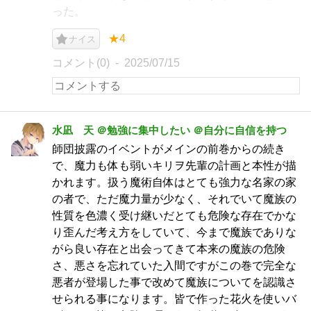
った。
★4
ナイス
コメント(0)
2025/07/15
水凪 天 ＠勉強に集中したい ＠自分に自信を持つ
師団披露のイベントがメインの前巻からの続き
で、魔力も体も弱いキリヲ先輩の計画と本性が描
かれます。扱う魔術自体はとても強力な名家の家
の者で、ただ魔力量が少なく、それでいて魔族の
性質を色濃く受け継いだとても危険な存在でかな
り歪んだ考え方をしていて、今まで魔族でありな
がら良い存在と出会ってきて本来の魔族の危険
さ、悪さを忘れていた入間ですがこの巻で完全な
悪者が登場した事で改めて魔族についてを認識さ
せられる事になります。皆で作った花火を使いバ