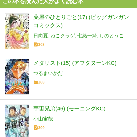
この本を読んだ人がよく読む本
薬屋のひとりごと(17) (ビッグガンガン
コミックス)
日向夏
ねこクラゲ
七緒一綺
しのとうこ
303
メダリスト(15) (アフタヌーンKC)
つるまいかだ
268
宇宙兄弟(46) (モーニングKC)
小山宙哉
309