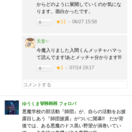
からどのように展開していくのか気にな
ります。面白かったです。
★11
06/27 15:58
ナイス
天音✨️
今魔入りました入間くんメッチャハマっ
て読んでます!あとメッチャ分かります!!!
★1
07/14 19:17
ナイス
ゆうくま🐻🧸🧸🧸 フォロバ
悪魔学校の部活動『師団』が、自らの活動をお披
露目しあう『師団披露』がついに開幕!! だが背
後では、ある悪魔のドス黒い野望が渦巻いてい