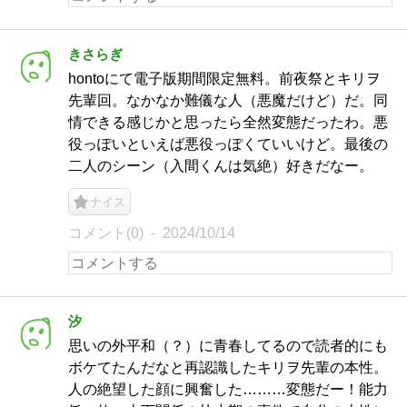
きさらぎ
hontoにて電子版期間限定無料。前夜祭とキリヲ
先輩回。なかなか難儀な人（悪魔だけど）だ。同
情できる感じかと思ったら全然変態だったわ。悪
役っぽいといえば悪役っぽくていいけど。最後の
二人のシーン（入間くんは気絶）好きだなー。
ナイス
コメント(0)
2024/10/14
汐
思いの外平和（？）に青春してるので読者的にも
ボケてたんだなと再認識したキリヲ先輩の本性。
人の絶望した顔に興奮した………変態だー！能力