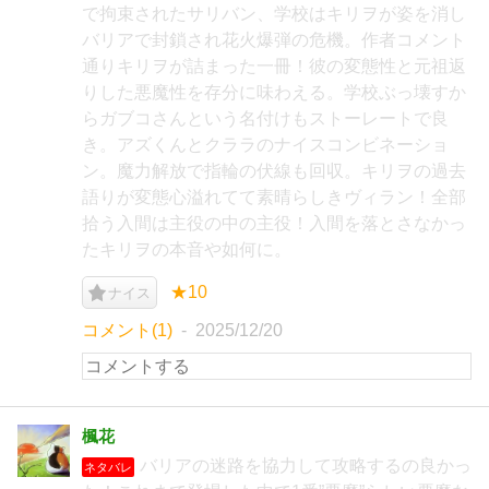
で拘束されたサリバン、学校はキリヲが姿を消し
バリアで封鎖され花火爆弾の危機。作者コメント
通りキリヲが詰まった一冊！彼の変態性と元祖返
りした悪魔性を存分に味わえる。学校ぶっ壊すか
らガブコさんという名付けもストーレートで良
き。アズくんとクララのナイスコンビネーショ
ン。魔力解放で指輪の伏線も回収。キリヲの過去
語りが変態心溢れてて素晴らしきヴィラン！全部
拾う入間は主役の中の主役！入間を落とさなかっ
たキリヲの本音や如何に。
★10
ナイス
コメント(1)
2025/12/20
楓花
バリアの迷路を協力して攻略するの良かっ
ネタバレ