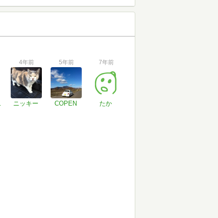
4年前
5年前
7年前
なる人
ニッキー
COPEN
たか