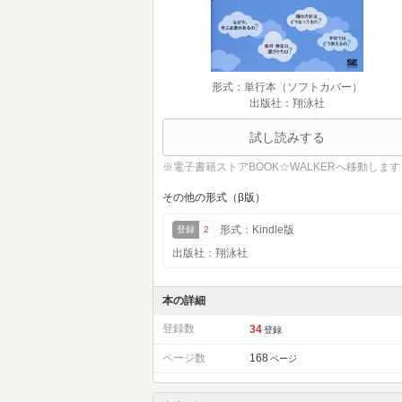
形式：単行本（ソフトカバー）
出版社：翔泳社
試し読みする
※電子書籍ストアBOOK☆WALKERへ移動します
その他の形式（β版）
形式：Kindle版
登録
2
出版社：翔泳社
本の詳細
登録数
34
登録
ページ数
168
ページ