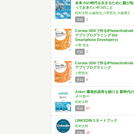
未来 AIの時代を生きるために親が知
っておきたい4つのこと
松村太郎,山脇智志,小野哲生,大森康正
登録
2
Corona SDKで作るiPhone/Android
アプリプログラミング (for
Smartphone Developers)
小野 哲生
登録
2
Corona SDKで作るiPhone/Android
アプリプログラミング
小野哲生
登録
0
Anker 爆発的成長を続ける 新時代の
メーカー
松村太郎
登録
67
LINKEDINスタートブック
松村太郎
登録
19