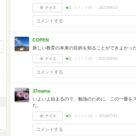
ナイス
★1
コメント(
0
)
2023/04/13
COPEN
新しい教育の本来の目的を知ることができよかっ
ナイス
★2
コメント(
0
)
2021/04/30
37mama
いよいよ始まるので、勉強のために。この一冊を
た。
ナイス
★5
コメント(
0
)
2019/07/31