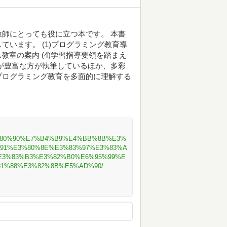
師にとっても役に立つ本です。 本書
います。 (1)プログラミング教育導
ム教室の案内 (4)学習指導要領を踏まえ
が豊富な方が執筆しているほか、多彩
プログラミング教育を多面的に理解する
21/%E3%80%90%E7%B4%B9%E4%BB%8B%E3%
91%E3%80%8E%E3%83%97%E3%83%A
E3%83%B3%E3%82%B0%E6%95%99%E
1%88%E3%82%8B%E5%AD%90/