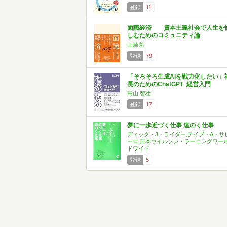
登録
11
面識経済 資本主義社会で人生を
しむためのコミュニティ論
山崎亮
登録
79
「そろそろ生成AIを戦力化したい」
長のためのChatGPT 経営入門
高山 智壮
登録
17
夢に一歩近づく仕事 遠のく仕事
ディック・J・ライダー,デイブ・A・サ
ーロ,日本ウイルソン・ラーニングワー
ドワイド
登録
5