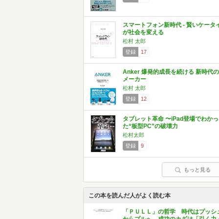
スマートフォン新時代 - 賢いケータ
が社会を変える
松村 太郎
登録
17
Anker 爆発的成長を続ける 新時代の
メーカー
松村 太郎
登録
12
タブレット革命 〜iPad登場でわかっ
た“板型PC”の破壊力
松村太郎
登録
9
もっと見る
この本を読んだ人がよく読む本
「ＰＵＬＬ」の哲学 時代はプッシ