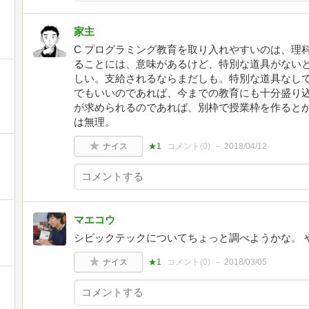
家主
C プログラミング教育を取り入れやすいのは、理
ることには、意味があるけど、特別な道具がない
しい。支給されるならまだしも。特別な道具なし
でもいいのであれば、今までの教育にも十分盛り
が求められるのであれば、別枠で授業枠を作ると
は無理。
ナイス
★1
コメント(
0
)
2018/04/12
マエコウ
シビックテックについてちょっと調べようかな。 
ナイス
★1
コメント(
0
)
2018/03/05