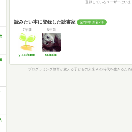
」
登録しているユーザーはいま
読みたい本に登録した読書家
全2件中 新着2件
7年前
8年前
校
yuuchann
suicdio
姉
ン
入