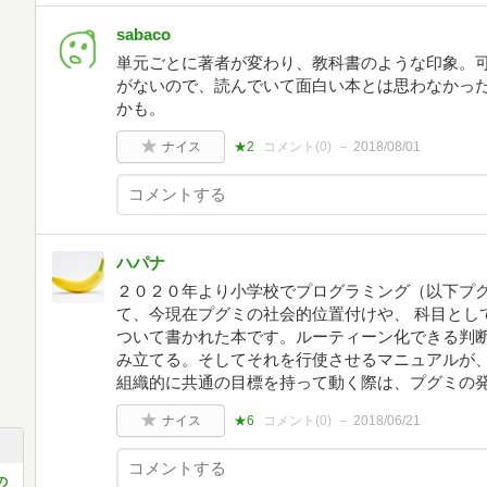
sabaco
単元ごとに著者が変わり、教科書のような印象。
がないので、読んでいて面白い本とは思わなかっ
かも。
ナイス
★2
コメント(
0
)
2018/08/01
ハパナ
２０２０年より小学校でプログラミング（以下プ
て、今現在プグミの社会的位置付けや、 科目とし
ついて書かれた本です。ルーティーン化できる判
み立てる。そしてそれを行使させるマニュアルが
組織的に共通の目標を持って動く際は、プグミの
ナイス
★6
コメント(
0
)
2018/06/21
の