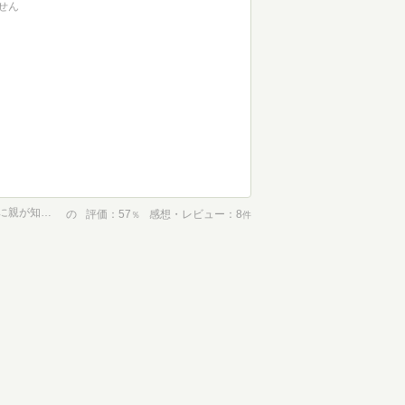
せん
プログラミング教育が変える子どもの未来 AIの時代を生きるために親が知っておきたい4つのこと
の
評価
57
感想・レビュー
8
％
件