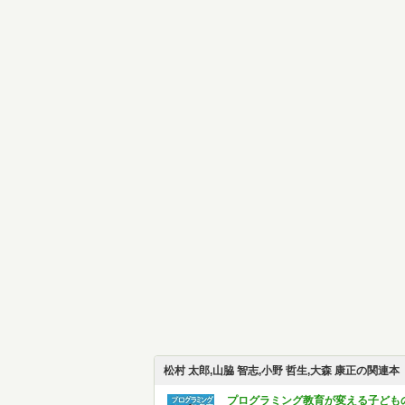
松村 太郎,山脇 智志,小野 哲生,大森 康正の関連本
プログラミング教育が変える子ども