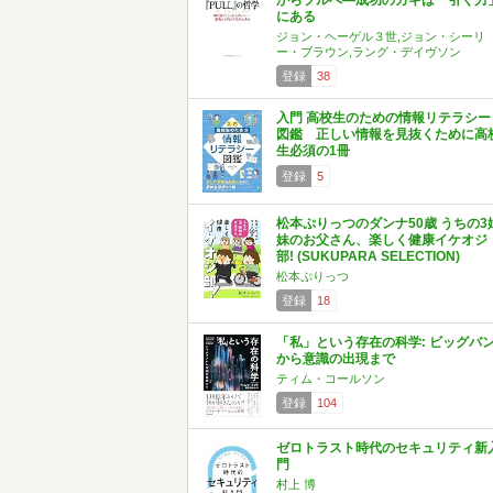
からプルへ―成功のカギは「引く力
にある
ジョン・ヘーゲル３世,ジョン・シーリ
ー・ブラウン,ラング・デイヴソン
登録
38
入門 高校生のための情報リテラシー
図鑑 正しい情報を見抜くために高
生必須の1冊
登録
5
松本ぷりっつのダンナ50歳 うちの3
妹のお父さん、楽しく健康イケオジ
部! (SUKUPARA SELECTION)
松本ぷりっつ
登録
18
「私」という存在の科学: ビッグバ
から意識の出現まで
ティム・コールソン
登録
104
ゼロトラスト時代のセキュリティ新
門
村上 博