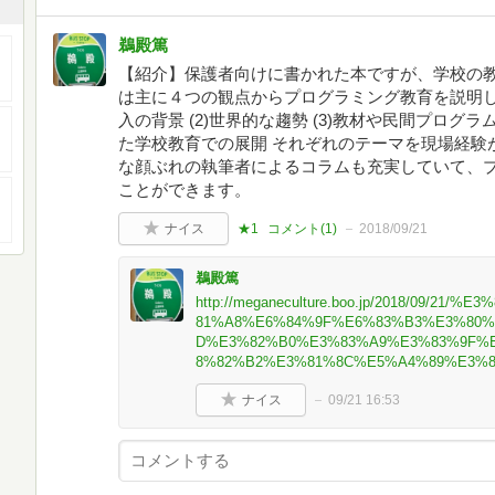
鵜殿篤
【紹介】保護者向けに書かれた本ですが、学校の教
は主に４つの観点からプログラミング教育を説明して
入の背景 (2)世界的な趨勢 (3)教材や民間プログラ
た学校教育での展開 それぞれのテーマを現場経験
な顔ぶれの執筆者によるコラムも充実していて、
ことができます。
ナイス
★1
コメント(
1
)
2018/09/21
鵜殿篤
http://meganeculture.boo.jp/2018/09/
81%A8%E6%84%9F%E6%83%B3%E3%80%
D%E3%82%B0%E3%83%A9%E3%83%9F%
8%82%B2%E3%81%8C%E5%A4%89%E3%8
ナイス
09/21 16:53