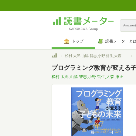
Amazo
トップ
読書メーターと
トップ
松村 太郎,山脇 智志,小野 哲生,大森 康正
プログラミング教育が変える子
松村 太郎,山脇 智志,小野 哲生,大森 康正