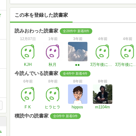
この本を登録した読書家
イ
読みおわった読書家
全28件中 新着8件
12月07日
1年前
3年前
4年前
4年前
KJH
秋月
●●
3万年後に教員になる人
3万年後に教員に
今読んでいる読書家
全4件中 新着4件
6年前
8年前
8年前
8年前
F K
ヒラヒラ
hippos
m1104m
積読中の読書家
全0件中 新着0件
ュ