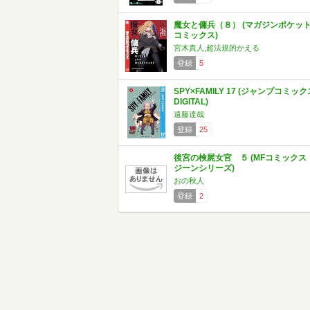
魔女と傭兵（８） (マガジンポケッ
コミックス)
宮木真人,超法規的かえる
登録
5
SPY×FAMILY 17 (ジャンプコミック
DIGITAL)
遠藤達哉
登録
25
後宮の検屍女官 ５ (MFコミック
ジーンシリーズ)
おの秋人
登録
2