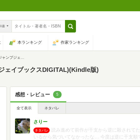
n和書
は
本ランキング
作家ランキング
ックスDIGITAL)
ブックスDIGITAL)(Kindle版)
感想・レビュー
5
全て表示
ネタバレ
さりー
読み進めて前作が干支から逆に殺されて
ネタバレ
いるから気づいてなかったな… 今度は逆に干支順