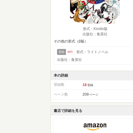
形式：Kindle版
出版社：集英社
その他の形式（β版）
形式：ライトノベル
登録
965
出版社：集英社
本の詳細
登録数
18
登録
ページ数
209
ページ
書店で詳細を見る