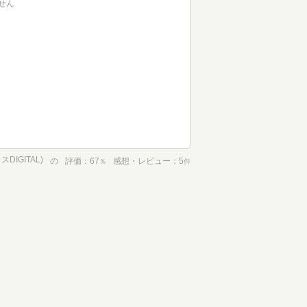
せん
IGITAL)
の
評価
67
感想・レビュー
5
％
件