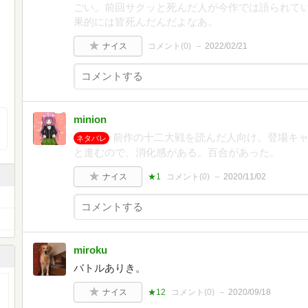
ごい。前回サクッと死んだ人が今作では語られて
果的には皆死んだんだよなあ。
ナイス
コメント(
0
)
2022/02/21
minion
前作の十二大戦を読んだ人向け。登場キ
ネタバレ
と進むので、消化感がある。百合があった。
ナイス
★1
コメント(
0
)
2020/11/02
miroku
バトルありき。
ナイス
★12
コメント(
0
)
2020/09/18