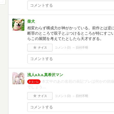
柴犬
相変わらず構成力が神がかっている。前作とは逆
断罪のところで双子とぶつけるところが特にすご
らこの展開を考えてたとしたら天才すぎる。
ナイス
コメント(
0
)
日付不明
浅人a.k.a.真希沢マン
本文中のあの名前の表記ブレは何かの伏
ネタバレ
でしょう…
ナイス
コメント(
0
)
日付不明