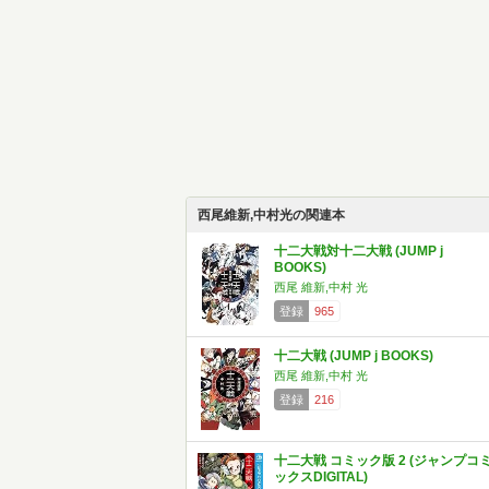
西尾維新,中村光の関連本
十二大戦対十二大戦 (JUMP j
BOOKS)
西尾 維新,中村 光
登録
965
十二大戦 (JUMP j BOOKS)
西尾 維新,中村 光
登録
216
十二大戦 コミック版 2 (ジャンプコ
ックスDIGITAL)