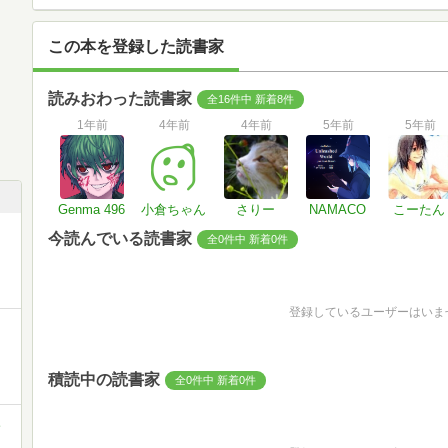
この本を登録した読書家
読みおわった読書家
全16件中 新着8件
1年前
4年前
4年前
5年前
5年前
Genma 496
小倉ちゃん
さりー
NAMACO
こーたん
今読んでいる読書家
全0件中 新着0件
登録しているユーザーはいま
積読中の読書家
全0件中 新着0件
ミ