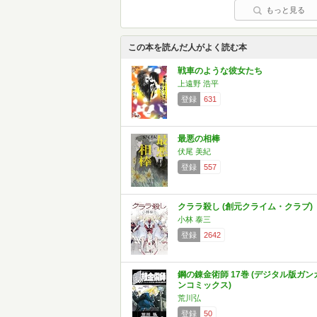
もっと見る
この本を読んだ人がよく読む本
戦車のような彼女たち
上遠野 浩平
登録
631
最悪の相棒
伏尾 美紀
登録
557
クララ殺し (創元クライム・クラブ)
小林 泰三
登録
2642
鋼の錬金術師 17巻 (デジタル版ガン
ンコミックス)
荒川弘
登録
50