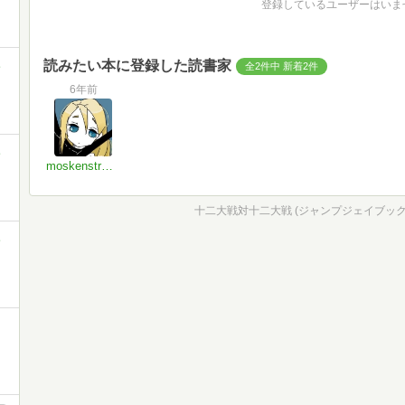
登録しているユーザーはいま
ミ
読みたい本に登録した読書家
全2件中 新着2件
6年前
ミ
moskenstraumen
十二大戦対十二大戦 (ジャンプジェイブックスD
ミ