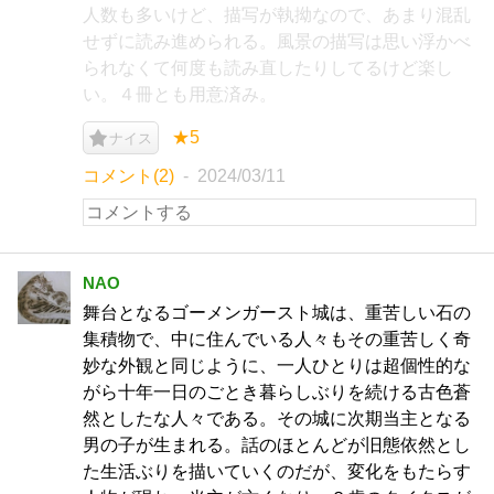
人数も多いけど、描写が執拗なので、あまり混乱
せずに読み進められる。風景の描写は思い浮かべ
られなくて何度も読み直したりしてるけど楽し
い。４冊とも用意済み。
★5
ナイス
コメント(2)
2024/03/11
NAO
舞台となるゴーメンガースト城は、重苦しい石の
集積物で、中に住んでいる人々もその重苦しく奇
妙な外観と同じように、一人ひとりは超個性的な
がら十年一日のごとき暮らしぶりを続ける古色蒼
然としたな人々である。その城に次期当主となる
男の子が生まれる。話のほとんどが旧態依然とし
た生活ぶりを描いていくのだが、変化をもたらす