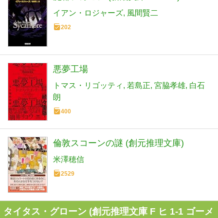
イアン・ロジャーズ
風間賢二
202
悪夢工場
トマス・リゴッティ
若島正
宮脇孝雄
白石
朗
400
倫敦スコーンの謎 (創元推理文庫)
米澤穂信
2529
タイタス・グローン (創元推理文庫 F ヒ 1-1 ゴーメ