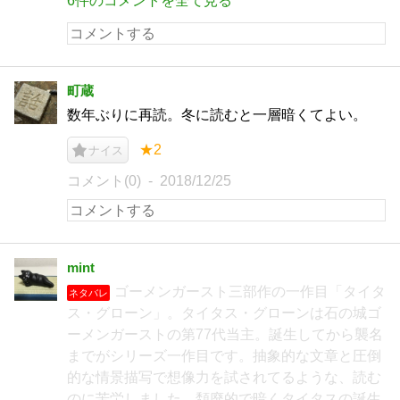
6件のコメントを全て見る
町蔵
数年ぶりに再読。冬に読むと一層暗くてよい。
★2
ナイス
コメント(0)
2018/12/25
mint
ゴーメンガースト三部作の一作目「タイタ
ネタバレ
ス・グローン」。タイタス・グローンは石の城ゴ
ーメンガーストの第77代当主。誕生してから襲名
までがシリーズ一作目です。抽象的な文章と圧倒
的な情景描写で想像力を試されてるような、読む
のに苦労しました。頽廃的で暗くタイタスの誕生