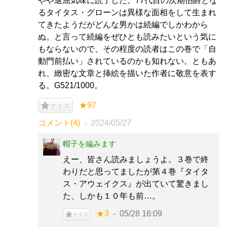
やや退屈気味に読了した。77代目の次期伯爵とな
るタイタス・グローンは異様な面相をして生まれ
てきたようだがどんな男かは続編でしかわから
ぬ。と言って続編をぜひとも読みたいという気に
もならないので、その程度の読者はこの巻で「自
動門前払い」されているのかも知れない。ともあ
れ、緻密な文章と挿絵を描いた作者に敬意を表す
る。G521/1000。
★97
ナイス
コメント(4)
2024/05/27
帽子を編みます
えー、皆さん読みましょうよ。３巻で終
わりだと思ってましたが第４巻『タイタ
ス・アウェイクス』が出ていて驚きまし
た、しかも１０年も前…。
★3
05/28 16:09
ナイス