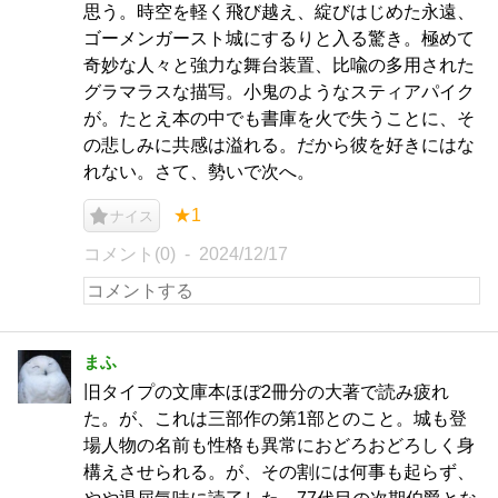
思う。時空を軽く飛び越え、綻びはじめた永遠、
ゴーメンガースト城にするりと入る驚き。極めて
奇妙な人々と強力な舞台装置、比喩の多用された
グラマラスな描写。小鬼のようなスティアパイク
が。たとえ本の中でも書庫を火で失うことに、そ
の悲しみに共感は溢れる。だから彼を好きにはな
れない。さて、勢いで次へ。
★1
ナイス
コメント(0)
2024/12/17
まふ
旧タイプの文庫本ほぼ2冊分の大著で読み疲れ
た。が、これは三部作の第1部とのこと。城も登
場人物の名前も性格も異常におどろおどろしく身
構えさせられる。が、その割には何事も起らず、