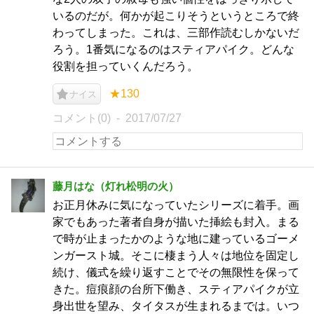
いるのだが。何かが起こりそうというところで終
わってしまった。これは、三部作読むしかないだ
ろう。1番気になるのはスティアパイク。どんな
役割を担っていくんだろう。
★130
ナイス
コメント(0)
2017/07/27
藤月はな（灯れ松明の火）
お正月休みに気になっていたシリーズに着手。画
家でもあった著者自身が描いた挿絵も封入。まる
で時が止まったかのような地に建っているゴーメ
ンガースト城。そこに棲まう人々は地位を固定し
続け、儀式を繰り返すことでその無限性を保って
きた。痘痕顔の台所下働き、スティアパイクが立
身出世を望み、タイタスが生まれるまでは。いつ