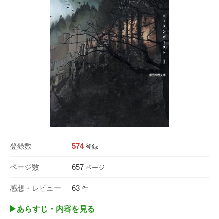
登録数
574
登録
ページ数
657
ページ
感想・レビュー
63
件
▶︎あらすじ・内容を見る