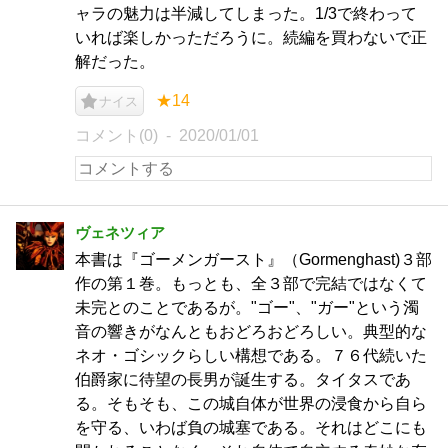
ャラの魅力は半減してしまった。1/3で終わって
いれば楽しかっただろうに。続編を買わないで正
解だった。
★14
ナイス
コメント(0)
2020/01/01
ヴェネツィア
本書は『ゴーメンガースト』（Gormenghast)３部
作の第１巻。もっとも、全３部で完結ではなくて
未完とのことであるが。"ゴー"、"ガー"という濁
音の響きがなんともおどろおどろしい。典型的な
ネオ・ゴシックらしい構想である。７６代続いた
伯爵家に待望の長男が誕生する。タイタスであ
る。そもそも、この城自体が世界の浸食から自ら
を守る、いわば負の城塞である。それはどこにも