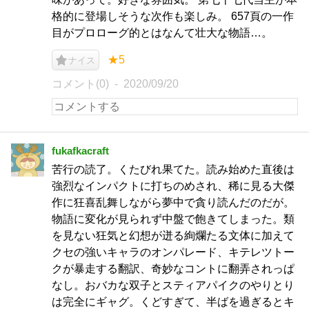
格的に登場しそうな次作も楽しみ。 657頁の一作
目がプロローグ的とはなんて壮大な物語…。
★5
ナイス
コメント(0)
2020/09/20
fukafkacraft
苦行の読了。くたびれ果てた。読み始めた直後は
強烈なインパクトに打ちのめされ、稀に見る大傑
作に狂喜乱舞しながら夢中で貪り読んだのだが。
物語に変化が見られず中盤で飽きてしまった。類
を見ない狂気と幻想が迸る絢爛たる文体に加えて
クセの強いキャラのオンパレード、キテレツトー
クが暴走する翻訳、奇妙なコントに翻弄されっぱ
なし。おバカな双子とスティアパイクのやりとり
は完全にギャグ。くどすぎて、半ばを過ぎるとキ