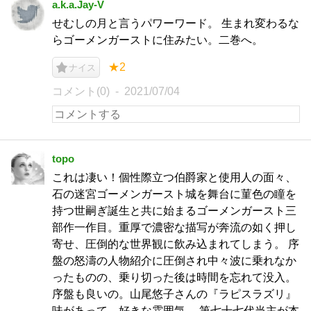
a.k.a.Jay-V
せむしの月と言うパワーワード。 生まれ変わるな
らゴーメンガーストに住みたい。二巻へ。
★2
ナイス
コメント(0)
2021/07/04
topo
これは凄い！個性際立つ伯爵家と使用人の面々、
石の迷宮ゴーメンガースト城を舞台に菫色の瞳を
持つ世嗣ぎ誕生と共に始まるゴーメンガースト三
部作一作目。重厚で濃密な描写が奔流の如く押し
寄せ、圧倒的な世界観に飲み込まれてしまう。 序
盤の怒濤の人物紹介に圧倒され中々波に乗れなか
ったものの、乗り切った後は時間を忘れて没入。
序盤も良いの。山尾悠子さんの『ラピスラズリ』
味があって。好きな雰囲気。 第七十七代当主が本