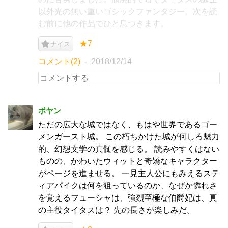
以外光の無い重いゴシックファンタジー。次を読
む前に他の作品でひと息つきます。
★7
ナイス
コメント(2)
2018/12/14
ポヤン
ただの広大な城ではなく、もはや世界であるゴー
メンガースト城。 この朽ちかけた城が何しろ魅力
的、幻想文学の真髄を感じる。 読みやすくはない
ものの、かわいたウィットと奇矯なキャラクター
がページを進ませる。 一見主人公にもみえるステ
ィアパイクは何を狙っているのか、なぜか憐れさ
を覚えるフューシャは、強烈至極な伯爵妃は、真
の主役タイタスは？ 先の長さが楽しみだ。