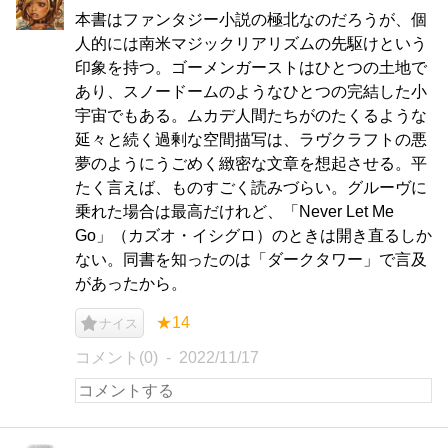
本書はファンタジー小説の極北なのだろうが、個
人的には南米マジックリアリズムの先駆けという
印象を持つ。ゴーメンガーストはひとつの土地で
あり、スノードームのようなひとつの完結した小
宇宙でもある。ムカデ人間たちがのたくるような
延々と続く過剰な空間描写は、ラヴクラフトの悪
夢のようにうごめく緻密な文章を想起させる。平
たく言えば、ものすごく読みづらい。グルーヴに
乗れた場合は最高だけれど、「Never Let Me
Go」（カズオ・イシグロ）のときは開き直るしか
ない。同書を知ったのは「ダークタワー」で言及
があったから。
★14
ナイス
コメント(0)
2022/11/17