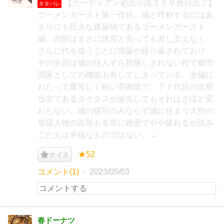
【ガーディアン必読小説３５９冊目読了】
ネタバレ
ゴーメンガースト第一作目。城と呼称するにはあ
まりにも巨大な建築物であるゴーメンガースト
城。内部はまさに迷宮と言っても差し支えなく、
さらに代を追うごとに増築が繰り返されており、
その全容は城の住人すら把握しきれない程で都市
国家としての機能も有してしまっている。全編に
わたって重苦しく暗い雰囲気で、７７代目の次期
当主であるタイタスが誕生してもそれはさほど変
わらない。城の描写のみならず城に住まう大勢の
登場人物の造形も非常に緻密でやや疲れるが読み
ごたえは半端なものではない。→
★52
ナイス
コメント(1)
2023/05/03
春ドーナツ