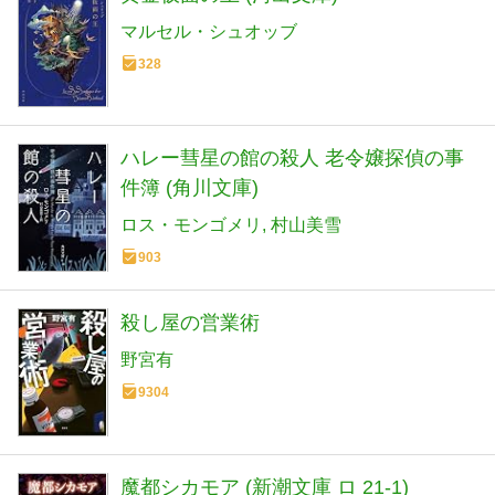
マルセル・シュオッブ
328
ハレー彗星の館の殺人 老令嬢探偵の事
件簿 (角川文庫)
ロス・モンゴメリ
村山美雪
903
殺し屋の営業術
野宮有
9304
魔都シカモア (新潮文庫 ロ 21-1)