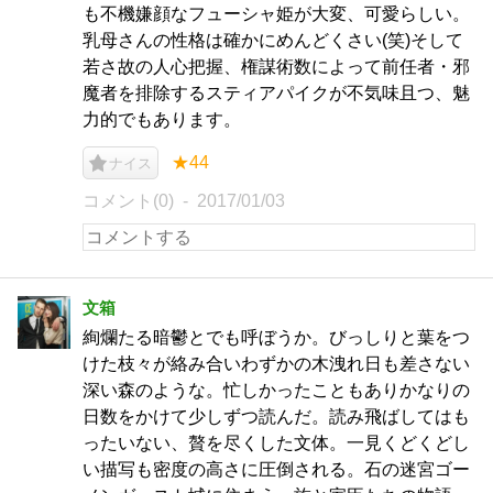
も不機嫌顔なフューシャ姫が大変、可愛らしい。
乳母さんの性格は確かにめんどくさい(笑)そして
若さ故の人心把握、権謀術数によって前任者・邪
魔者を排除するスティアパイクが不気味且つ、魅
力的でもあります。
★44
ナイス
コメント(0)
2017/01/03
文箱
絢爛たる暗鬱とでも呼ぼうか。びっしりと葉をつ
けた枝々が絡み合いわずかの木洩れ日も差さない
深い森のような。忙しかったこともありかなりの
日数をかけて少しずつ読んだ。読み飛ばしてはも
ったいない、贅を尽くした文体。一見くどくどし
い描写も密度の高さに圧倒される。石の迷宮ゴー