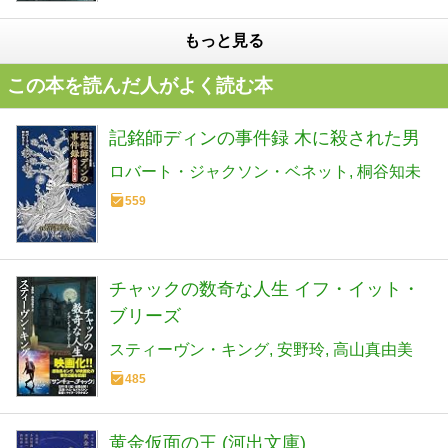
もっと見る
この本を読んだ人がよく読む本
記銘師ディンの事件録 木に殺された男
ロバート・ジャクソン・ベネット
桐谷知未
559
チャックの数奇な人生 イフ・イット・
ブリーズ
スティーヴン・キング
安野玲
高山真由美
485
黄金仮面の王 (河出文庫)