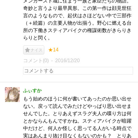
メンガースト城に住まう一族と家臣たちの物語。
奇妙と言うより最早異形。この第一作は顔見世狂
言のようなもので、起伏はさほどない中で三部作
（＋続篇）の主要人物が出揃う。野心に燃える台
所の下働きスティアパイクの権謀術数がきらりき
らりと閃く。
★14
ナイス
コメント(0)
2016/12/20
ふぃすか
もう始めのほうに何が書いてあったのか思い出せ
ない。戻って読んでみたけどやっぱり思い出せま
せんでした。とりあえずスラグ夫人の喋り方は何
とかならんもんですかね。スティアパイクが暗躍
中だけど、何人か怪しく思ってる人がいる時点で
実はあんまり抜け目なくもないのかも？ とりあ