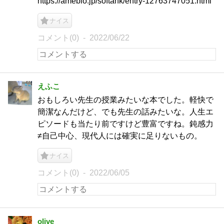
https://ameblo.jp/softank/entry-12763747051.html
ナイス
コメント(0)
2022/06/22
えふこ
おもしろい先生の授業みたいな本でした。軽快で
簡潔なんだけど、でも先生の話みたいな。人生エ
ピソードも当たり前ですけど豊富ですね。鈍感力
≠自己中心、現代人には確実に足りないもの。
ナイス
コメント(0)
2022/06/05
olive