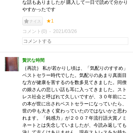
な話もありましたが 購入して一日で読めて分かり
やすかったです
★1
ナイス
コメント(0)
2021/03/26
贅沢な時間
｛再読｝ 私が若かりし頃は、「気配りのすすめ」
ベストセラー時代でした。気配りのあまり真面目
な方が健康を害するのを数多見てきました。同僚
の娘さんの悲しい話も耳に入ってきました。スト
レス社会と呼ばれて久しいですが、３０年前にこ
の本が世に出されベストセラーになっていたら、
世の中も大きく変わっていたのではないかと思わ
れます。「鈍感力」が２００７年流行語大賞ノミ
ネートとは失念していましたが、今読み返しても
決して古くはありません。現在ストレスをお持ち