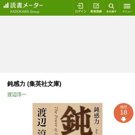
ログイン
新規登録
本を探
鈍感力 (集英社文庫)
渡辺淳一
感想
18