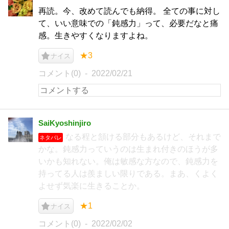
再読。今、改めて読んでも納得。 全ての事に対し
て、いい意味での「鈍感力」って、必要だなと痛
感。生きやすくなりますよね。
★3
ナイス
コメント(0)
2022/02/21
SaiKyoshinjiro
なる程と頷ける部分もあるけど、それまで
ネタバレ
かな。鈍感力っていうのは生まれ付きのほうが多
いかも知れない。俺は敏感な方なので、鈍感力を
持ってる人は羨ましい限りである。まあ、くよく
よせず気楽に生きることか。
★1
ナイス
コメント(0)
2022/02/02