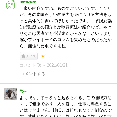
newpapa
良い内容ですね。ものすごくいいです。ただた
だ、その素晴らしい鈍感力を身につける方法をも
っと具体的に書いてほしかったです。 例えば認
知行動療法の紹介とか曝露療法の紹介など。やは
りそこは医者でも小説家だからかな、というより
確かプレイボーイのコラムを集めたものだったか
ら、無理な要求ですよね。
★1
ナイス
コメント(0)
2021/01/21
Aya
よく眠り、すっきりと起きられる、この睡眠力な
くして健康であり、人を愛し、仕事に専念するこ
とはできません。睡眠力は紛れもなく才能なので
す。才能がある人とは、然るべき時に然るべき方