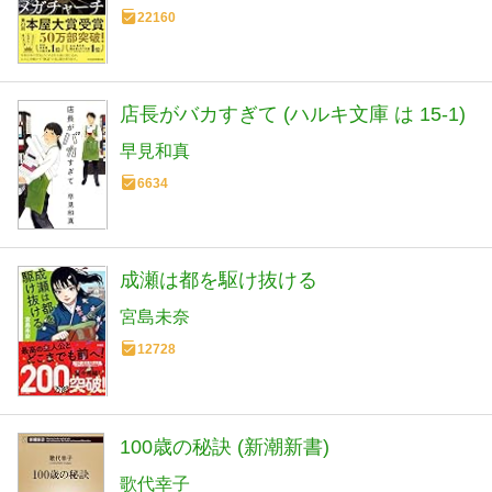
22160
店長がバカすぎて (ハルキ文庫 は 15-1)
早見和真
6634
成瀬は都を駆け抜ける
宮島未奈
12728
100歳の秘訣 (新潮新書)
歌代幸子