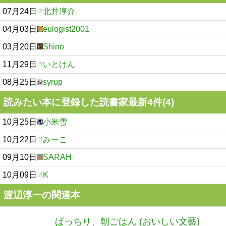
07月24日
北井淳介
04月03日
eulogist2001
03月20日
Shino
11月29日
いとけん
08月25日
syrup
読みたい本に登録した読書家最新4件(4)
10月25日
小米雪
10月22日
みーこ
09月10日
SARAH
10月09日
K
渡辺淳一の関連本
ぱっちり、朝ごはん (おいしい文藝)