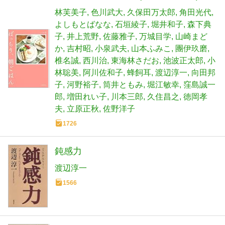
林芙美子
色川武大
久保田万太郎
角田光代
よしもとばなな
石垣綾子
堀井和子
森下典
子
井上荒野
佐藤雅子
万城目学
山崎まど
か
吉村昭
小泉武夫
山本ふみこ
團伊玖磨
椎名誠
西川治
東海林さだお
池波正太郎
小
林聡美
阿川佐和子
蜂飼耳
渡辺淳一
向田邦
子
河野裕子
筒井ともみ
堀江敏幸
窪島誠一
郎
増田れい子
川本三郎
久住昌之
徳岡孝
夫
立原正秋
佐野洋子
1726
鈍感力
渡辺淳一
1566