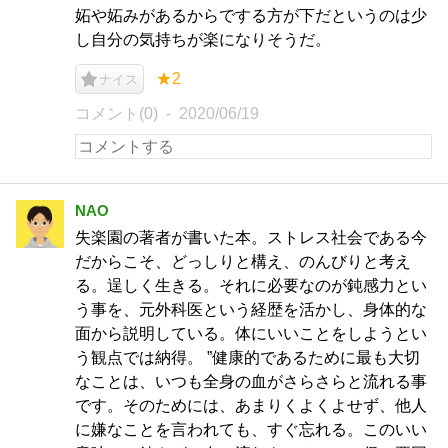
妬や妬みがあるからでする方が下だというのは少
し自分の気持ちが楽になりそうだ。
★2
ナイス
コメント(0)
2020/06/19
NAO
失楽園の著者が書いた本。ストレス社会である今
だからこそ、どっしりと構え、のんびりと考え
る。逞しく生きる。それに必要なのが鈍感力とい
う事を、元外科医という経歴を活かし、身体的な
面から説明している。体にいいことをしようとい
う観点では納得。 ”健康的であるために最も大切
なことは、いつも全身の血がさらさらと流れる事
です。そのためには、あまりくよくよせず、他人
に嫌なことを言われても、すぐ忘れる。このいい