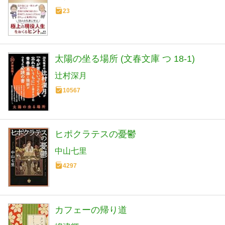
23
太陽の坐る場所 (文春文庫 つ 18-1)
辻村深月
10567
ヒポクラテスの憂鬱
中山七里
4297
カフェーの帰り道