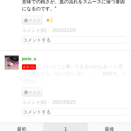
意味での鈍さが、血の流れをスムースに保つ要因
になるのです。”
★2
ナイス
コメント(0)
2010/11/29
jorio_s
こういうこと書いてあるのかなあ～ と思
ネタバレ
って読んだら、ビンゴだった。。。 「鈍感力」つ
けたい。
ナイス
コメント(0)
2007/09/25
最初
1
最後