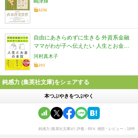
嶋津輝
6256
自由にあきらめずに生きる 外資系金融
ママがわが子へ伝えたい 人生とお金の
本質
河村真木子
203
鈍感力 (集英社文庫)をシェアする
本つぶやきをつぶやく
鈍感力 (集英社文庫)
の
評価
69
％
感想・レビュー
18
件