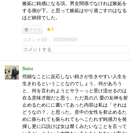
嫉妬に鈍感になる項。男女関係でなければ嫉妬を
する側が下。と思って嫉妬はやり過ごすのはなる
ほど納得でした。
★4
ナイス
コメント(0)
2020/09/09
Suzu
些細なことに反応しない鈍さが生きやすい人生を
生きれるということなのでしょう。何があろう
と、何を言われようとサラ～っと受け流せるのは
在る意味才能だと思う。ただ其の八 愛の女神を射
止めるためにに書いてあった内容は私は「それは
どうなの？」と思った。意中の女性を射止めるた
めに振られても振られてもへこたれず鈍感力を発
揮し更に口説けば女は靡くみたいなことを言って