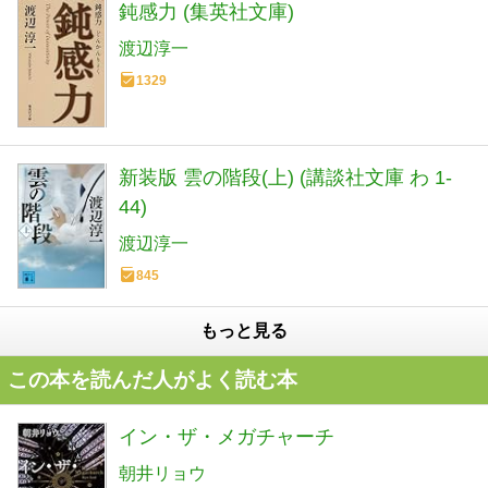
鈍感力 (集英社文庫)
渡辺淳一
1329
新装版 雲の階段(上) (講談社文庫 わ 1-
44)
渡辺淳一
845
もっと見る
この本を読んだ人がよく読む本
イン・ザ・メガチャーチ
朝井リョウ