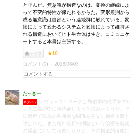
と呼んだ。無意識が構造なのは、変換の継続によ
って不変的特性が保たれるからだ。変形規則から
成る無意識は自然という連続群に触れている。変
換によって変わるシステムと変換によって維持さ
れる構造においてヒト生命体は生き、コミュニケ
ートすると本書は主張する。
★10
ナイス
コメント(0)
2018/08/03
たっきー
レヴィ＝ストロースは民俗学の成果をマル
ネタバレ
クス主義の中に再統合しようと試みたようだ。そ
の過程で民族の共時的な関係を発見し構造主義と
呼ばれた。また精神分析の消散という治療を呪術
の場合において考察したりと、その構造的考察は