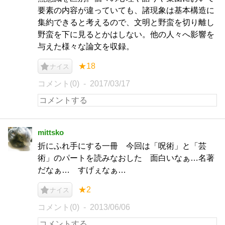
要素の内容が違っていても、諸現象は基本構造に
集約できると考えるので、文明と野蛮を切り離し
野蛮を下に見るとかはしない。他の人々へ影響を
与えた様々な論文を収録。
★18
ナイス
コメント(0)
2017/03/17
mittsko
折にふれ手にする一冊 今回は「呪術」と「芸
術」のパートを読みなおした 面白いなぁ…名著
だなぁ… すげぇなぁ…
★2
ナイス
コメント(0)
2013/06/06