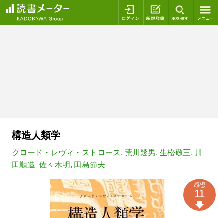
ログイン
新規登録
本を探
構造人類学
クロード・レヴィ・ストロース
,
荒川幾男
,
生松敬三
,
川
田順造
,
佐々木明
,
田島節夫
感想
11