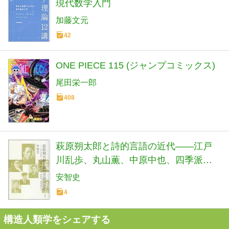
現代数学入門
加藤文元
42
ONE PIECE 115 (ジャンプコミックス)
尾田栄一郎
408
萩原朔太郎と詩的言語の近代――江戸
川乱歩、丸山薫、中原中也、四季派、
民衆詩派など
安智史
4
構造人類学をシェアする