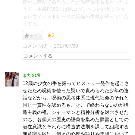
確かに有効であろう。ただ当時反論も多かったよ
うで、本書P380にはM.ロダンソンの批判に対す
るレヴィ＝ストロースの反論の手紙が載っていた
りする。
★2
ナイス
コメント(0)
2017/07/30
またの名
12歳の少女の手を握ってヒステリー発作を起こさ
せたため呪術を使った疑いで責められた少年の逸
話などから、呪術の思考体系に現代社会のそれと
同じ一貫性を認めるも、そこで終わらないのが構
造主義の祖。シャーマンと精神分析を対比させた
のち、各個人の歴史の語彙を集めた辞書としての
潜在意識とそれらに構造的法則を課して組織する
無意識を区別。個々の心理や語りや集団において