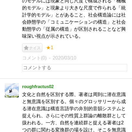
のモデルには現象と同じ尺度で構成される「機械
的モデル」と現象より大きな尺度で作られる「統
計学的モデル」とがあること、社会構造論には社
会静態学の「コミュニケーションの構造」と社会
動態学の「従属の構造」が区別されることなど興
味深い視点が示されている。
★1
ナイス
コメント(0)
2020/03/10
roughfractus02
文化と自然を区別する際、著者は周到に潜在意識
と無意識を区別する。個々のグロッサリーから成
る潜在意識は構造言語学の弁別的音韻システムと
捉えられ、さらにその性質上群論の離散群として
扱われる。一方、自然を連続群と捉える著者は2
つの群に関わる変換群の場を設け、そこを無意識