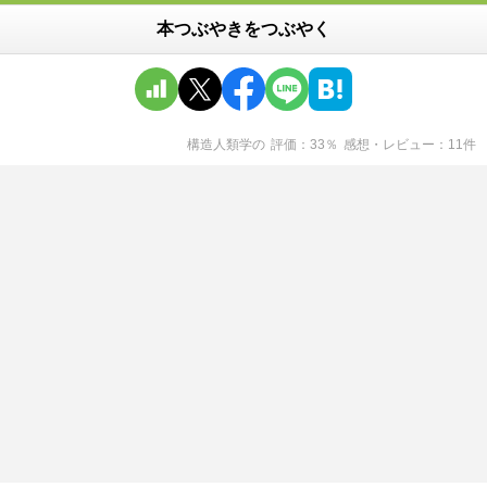
本つぶやきをつぶやく
構造人類学
の
評価
33
％
感想・レビュー
11
件