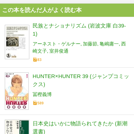
この本を読んだ人がよく読む本
民族とナショナリズム (岩波文庫 白39-
1)
アーネスト・ゲルナー
加藤節
亀嶋庸一
西
崎文子
室井俊通
83
HUNTER×HUNTER 39 (ジャンプコミッ
クス)
冨樫義博
589
日本史はいかに物語られてきたか (新潮
選書)