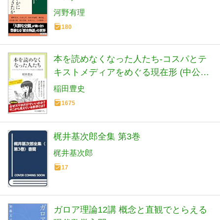
河野有理
180
本を読めなくなった人たち-コスパとテ
キストメディアをめぐる現在形 (中公新
書ラクレ 861)
稲田豊史
1675
梶井基次郎全集 第3巻
梶井基次郎
17
ガロア理論12講 概念と直観でとらえる