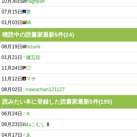
10月30日
nagoyan
07月15日
贅
01月03日
Mi
積読中の読書家最新5件(24)
08月19日
hizumi
01月21日
健忘症
11月24日
◎
11月12日
マサ
08月02日
nawachan121127
読みたい本に登録した読書家最新5件(195)
06月24日
Ｋ
06月23日
ねこむし🐛
04月17日
あ