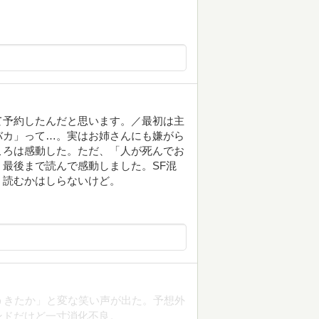
て予約したんだと思います。／最初は主
バカ」って…。実はお姉さんにも嫌がら
ころは感動した。ただ、「人が死んでお
最後まで読んで感動しました。SF混
。読むかはしらないけど。
うきたか」と変な笑い声が出た。予想外
ンドだけど一寸消化不良。