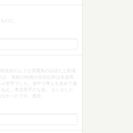
るものだ。
三秋先生のような雰囲気のお話だと勘違
人公、美鈴の性格が自分以外は全員馬
ちゃ苦手でした。途中で考えを改めて成
ねえ。本当苦手だなあ。 もしかした
わなかったです。残念。