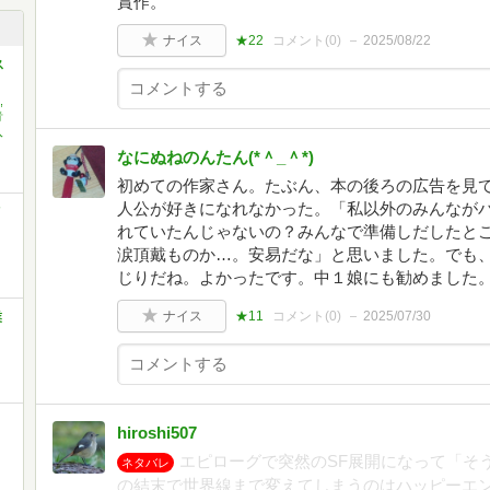
賞作。
ナイス
★22
コメント(
0
)
2025/08/22
ス
,
青
入
なにぬねのんたん(*＾_＾*)
初めての作家さん。たぶん、本の後ろの広告を見
人公が好きになれなかった。「私以外のみんなが
メ
れていたんじゃないの？みんなで準備しだしたと
涙頂戴ものか…。安易だな」と思いました。でも、
じりだね。よかったです。中１娘にも勧めました
ナイス
★11
コメント(
0
)
2025/07/30
業
hiroshi507
エピローグで突然のSF展開になって「そ
ネタバレ
の結末で世界線まで変えてしまうのはハッピーエ