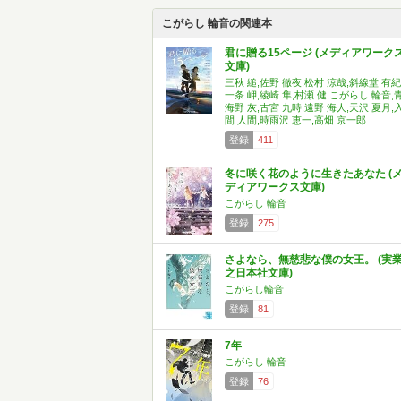
こがらし 輪音の関連本
君に贈る15ページ (メディアワーク
文庫)
三秋 縋,佐野 徹夜,松村 涼哉,斜線堂 有紀
一条 岬,綾崎 隼,村瀬 健,こがらし 輪音,
海野 灰,古宮 九時,遠野 海人,天沢 夏月,
間 人間,時雨沢 恵一,高畑 京一郎
登録
411
冬に咲く花のように生きたあなた (
ディアワークス文庫)
こがらし 輪音
登録
275
さよなら、無慈悲な僕の女王。 (実
之日本社文庫)
こがらし輪音
登録
81
7年
こがらし 輪音
登録
76