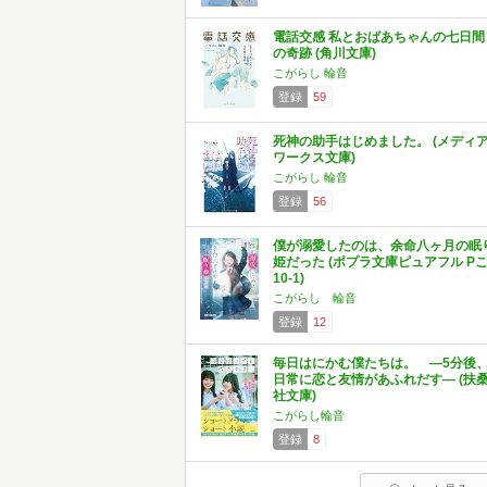
電話交感 私とおばあちゃんの七日間
の奇跡 (角川文庫)
こがらし 輪音
登録
59
死神の助手はじめました。 (メディ
ワークス文庫)
こがらし 輪音
登録
56
僕が溺愛したのは、余命八ヶ月の眠
姫だった (ポプラ文庫ピュアフル P
10-1)
こがらし 輪音
登録
12
毎日はにかむ僕たちは。 —5分後
日常に恋と友情があふれだす— (扶
社文庫)
こがらし輪音
登録
8