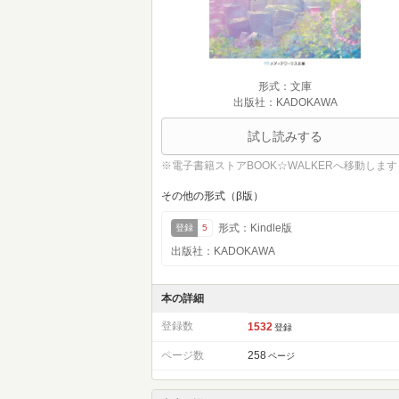
形式：文庫
出版社：KADOKAWA
試し読みする
※電子書籍ストアBOOK☆WALKERへ移動します
その他の形式（β版）
形式：Kindle版
登録
5
出版社：KADOKAWA
本の詳細
登録数
1532
登録
ページ数
258
ページ