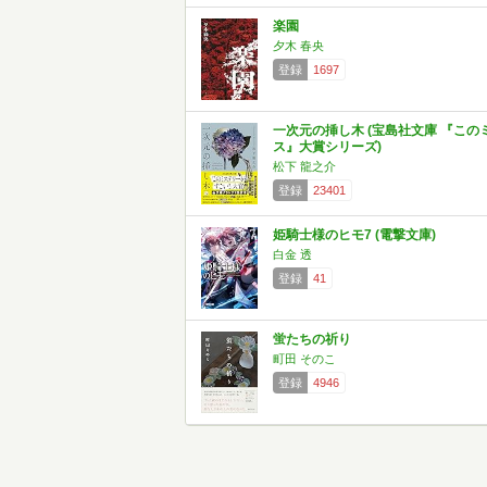
楽園
夕木 春央
登録
1697
一次元の挿し木 (宝島社文庫 『この
ス』大賞シリーズ)
松下 龍之介
登録
23401
姫騎士様のヒモ7 (電撃文庫)
白金 透
登録
41
蛍たちの祈り
町田 そのこ
登録
4946