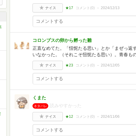
ナイス
★17
コメント(
0
)
2024/12/13
生
コロンブスの卵から孵った雛
正直なめてた。「忸怩たる思い」とか「まぜっ返
いなかった。（それこそ忸怩たる思い）。青春も
ナイス
★23
コメント(
0
)
2024/12/05
と
くまた
読みやすかった
ネタバレ
庫
ナイス
★12
コメント(
0
)
2024/11/06