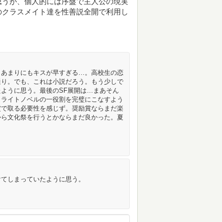
思うが、個人的には序盤で主人公の現実
のクラスメイト達を性善説全開で利用し
、あまりにもキスが早すぎる…。高校生の恋
通り。でも、これは小説だろう。もう少しで
ように思う。最後のSF展開は…まあそん
。ライトノベルの一役割を完璧にこなすよう
賞で取る必要性を感じず。奨励賞ならまだ楽
から文化祭を行うとかならまだ良かった。夏
けてしまっていたように思う。