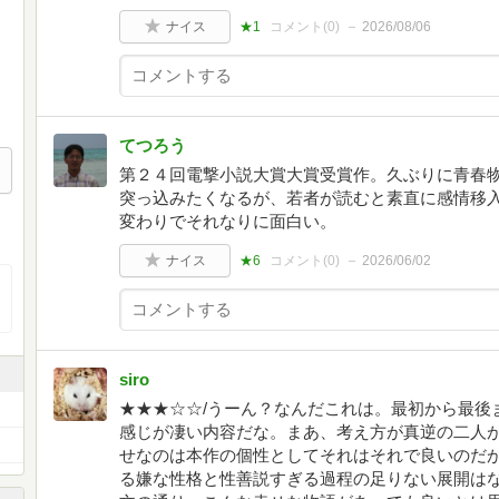
ナイス
★1
コメント(
0
)
2026/08/06
てつろう
第２４回電撃小説大賞大賞受賞作。久ぶりに青春
突っ込みたくなるが、若者が読むと素直に感情移
変わりでそれなりに面白い。
ナイス
★6
コメント(
0
)
2026/06/02
siro
★★★☆☆/うーん？なんだこれは。最初から最後
感じが凄い内容だな。まあ、考え方が真逆の二人
せなのは本作の個性としてそれはそれで良いのだ
る嫌な性格と性善説すぎる過程の足りない展開は