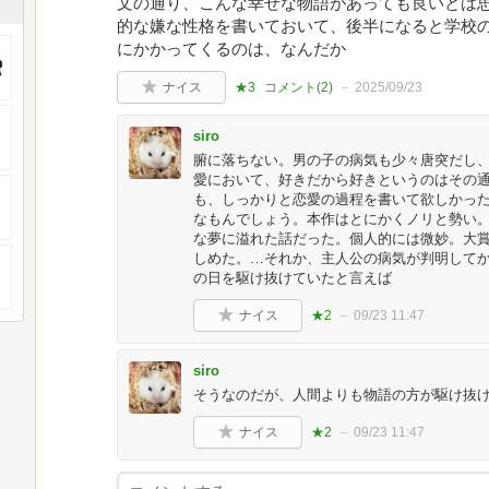
文の通り、こんな幸せな物語があっても良いとは
的な嫌な性格を書いておいて、後半になると学校
にかかってくるのは、なんだか
ナイス
★3
コメント(
2
)
2025/09/23
siro
腑に落ちない。男の子の病気も少々唐突だし
愛において、好きだから好きというのはその
も、しっかりと恋愛の過程を書いて欲しかった
なもんでしょう。本作はとにかくノリと勢い
な夢に溢れた話だった。個人的には微妙。大
しめた。…それか、主人公の病気が判明して
の日を駆け抜けていたと言えば
ナイス
★2
09/23 11:47
siro
そうなのだが、人間よりも物語の方が駆け抜
ナイス
★2
09/23 11:47