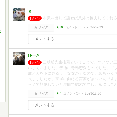
ｄ
本気を出して話せば意外と協力してくれ
ネタバレ
ナイス
★10
コメント(
0
)
2024/09/23
ミ
ゆーき
三秋縋先生推薦ということで、ついつい
ネタバレ
いしていました。普通に青春恋愛ものでした。 主
鹿と人を下に見るような女の子なので、めちゃく
長しましたが、東屋に向ける言葉がきついんですよ
ら？で想像していた展開で結末ですし、私には合
ナイス
★7
コメント(
0
)
2023/12/16