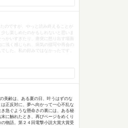
いたのですが、やっと読み終えることが
う少し楽しめたのかもしれないと思いま
せっかいすぎたり、唐突に怒り出す場面
的に浅く感じられ、病気の描写や再会の
んでした。私の好みではなかったです。
生の美齢は、ある夏の日、叶うはずのな
とは正反対に、夢へ向かって一心不乱な
生き急ぐような懸命さの裏には、ある秘
結末に触れたとき、再びページをめくり
命の物語。第２４回電撃小説大賞大賞受