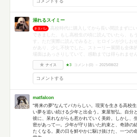
溺れるスイミー
高校時代に購入してから長い間読まずに
ネタバレ
できました。もし高校生の頃に読んでいたら、も
す。ただ実際に読んでみると、ヒロインが少しお
があり、少し不快でした。ストーリー展開も全体
場面はあっさりしていて、感動までは得られませ
ナイス
★3
コメント(
0
)
2025/08/22
matfalcon
“将来の夢”なんてバカらしい。現実を生きる高校
い夢を追い続ける少年と出会う。東屋智弘。自分
彼に、呆れながらも惹かれていく美鈴。しかし、
密があって―。少年が守り抜いた約束と、奇跡の
たくなる。夏の日を鮮やかに駆け抜けた、一つの