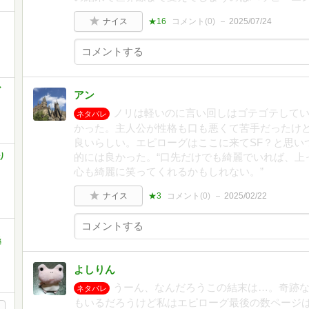
ナイス
★16
コメント(
0
)
2025/07/24
ア
アン
ノリは軽いのに言い回しはゴテゴテして
ネタバレ
かった。主人公が性格も口も悪くて苦手だったけ
良いらしい。エピローグはここに来てSF？と思い
り
的には良かった。“口先だけでも綺麗でいれば、上
こ
心も綺麗に笑ってくれるかもしれない。”
ナイス
★3
コメント(
0
)
2025/02/22
、
桑
よしりん
うーん、なんだろうこの結末は…。奇跡
ネタバレ
もいるだろうけど私はエピローグ最後の数ページ