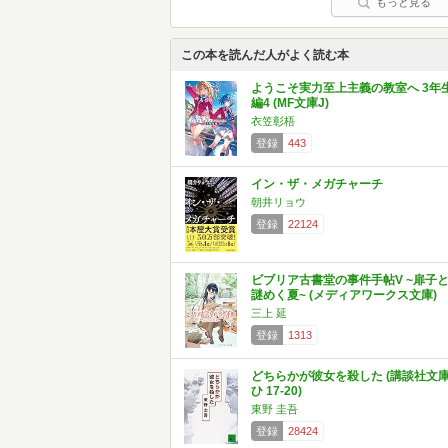
もっと見る
この本を読んだ人がよく読む本
ようこそ実力至上主義の教室へ 3年
編4 (MF文庫J)
衣笠彰梧
登録
443
イン・ザ・メガチャーチ
朝井リョウ
登録
22124
ビブリア古書堂の事件手帖V ~扉子
謎めく夏~ (メディアワークス文庫)
三上 延
登録
1313
どちらかが彼女を殺した (講談社文
ひ 17-20)
東野 圭吾
登録
28424