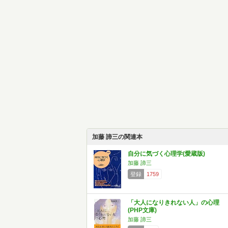
加藤 諦三の関連本
自分に気づく心理学(愛蔵版)
加藤 諦三
登録
1759
「大人になりきれない人」の心理
(PHP文庫)
加藤 諦三