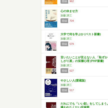
登録
962
心の休ませ方
加藤 諦三
登録
704
大学で何を学ぶか (ベスト新書)
加藤 諦三
登録
579
言いたいことが言えない人 「恥ずか
しがり屋」の深層心理 (PHP新書)
加藤 諦三
登録
527
やさしい人(愛蔵版)
加藤 諦三
登録
517
だれにでも「いい顔」をしてしまう
嫌われたくない症候群