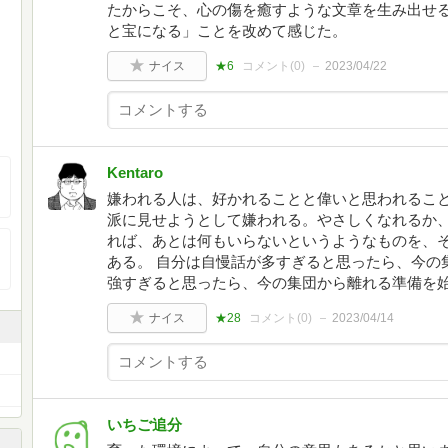
たからこそ、心の傷を癒すような文章を生み出せ
と宝になる」ことを改めて感じた。
ナイス
★6
コメント(
0
)
2023/04/22
Kentaro
嫌われる人は、好かれることと偉いと思われるこ
派に見せようとして嫌われる。やさしくなれるか
れば、あとは何もいらないというようなものを、
ある。 自分は自慢話が多すぎると思ったら、今の
強すぎると思ったら、今の集団から離れる準備を
ナイス
★28
コメント(
0
)
2023/04/14
いちご追分