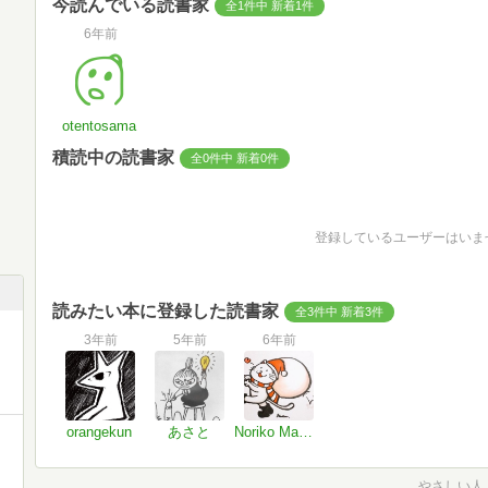
今読んでいる読書家
全1件中 新着1件
6年前
otentosama
積読中の読書家
全0件中 新着0件
登録しているユーザーはいま
読みたい本に登録した読書家
全3件中 新着3件
3年前
5年前
6年前
orangekun
あさと
Noriko Mamiya
やさしい人