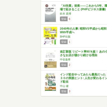
「AI失業」前夜――これから5年、
場で起きること (PHPビジネス新書)
鈴木 貴博
登録
6
2040年の人事: 昭和VS平成から昭和
With平成へ
BHP出版
登録
1
改訂新版 リピート率90％超！ あの
さなお店が儲かり続ける理由
中谷嘉孝
登録
2
インド駐在やってみたら最高だった
３０の実践ヒント: 人生が変わるイ
ド駐在
中山 健
登録
3