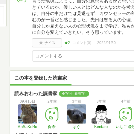
育った環境によって、自分の意思もあるかと思い
きているのか、優しい人とはどんな人なのかを考え
は、自分の中だけでは見返せず、カウンセラーの
むのが一番だと感じました。先日は怒る人の心理
自分しか見えない人の心理状況をまで学び、私も
に自分を変えていきたい、そう思っています。
ナイス
★2
コメント(
0
)
2022/01/30
この本を登録した読書家
読みおわった読書家
全7件中 新着7件
09月15日
2年前
3年前
3年前
4年前
MaSaKoRo
保希
はぐ
Kentaro
いちご追