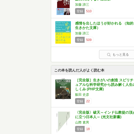
加藤 諦三
登録
510
感情を出したほうが好かれる （知的
生きかた文庫）
加藤 諦三
登録
509
もっと見る
この本を読んだ人がよく読む本
［完全版］生きがいの創造 スピリチ
ュアルな科学研究から読み解く人生
しくみ (PHP文庫)
飯田 史彦
登録
22
〈完全版〉破天～インド仏教徒の頂
に立つ日本人～ (光文社新書)
山際 素男
登録
18