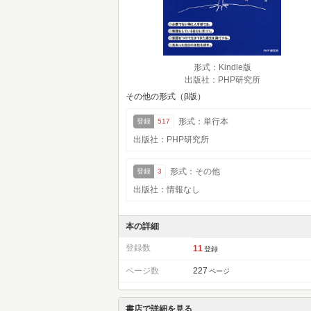
形式：Kindle版
出版社：PHP研究所
その他の形式（β版）
形式：単行本
登録
517
出版社：PHP研究所
形式：その他
登録
3
出版社：情報なし
本の詳細
登録数
11
登録
ページ数
227
ページ
書店で詳細を見る