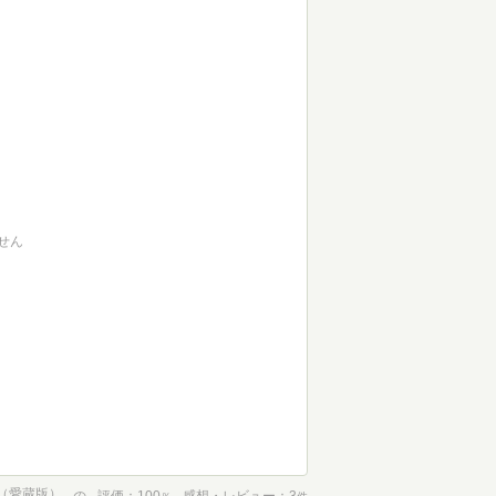
せん
（愛蔵版）