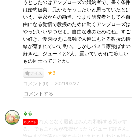
うとしたのはアンブローズの婚約者で、書く条件
は婚約破棄。元からそうしたいと思っていたとは
いえ、実家からの勘当、つまり研究者として不自
由になる覚悟で教授のために動くアンブローズは
やっぱいいやつだよ。自由な魂のためにね。すご
い好き。優秀ゆえに孤独で人道にもとる教授の情
緒が育まれていて良い。しかしパメラ家飛ばすの
好きね。ジュードと2人、置いていかれて寂しい
もの同士ってことか。
★3
ナイス
コメント(0)
2021/03/27
るる
なんとなく最後はみんな和解する気がす
ネタバレ
る。 でもこれ私が教授だったらジュード許さん。
途中までは確かに置き去りにされたしねとも思っ