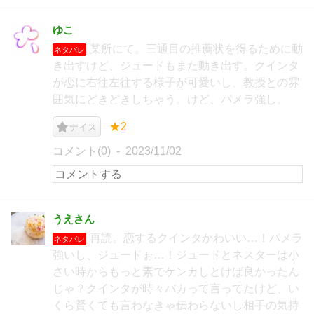
ゆこ
某所にて。三通目の推薦状を得るために動
ネタバレ
き出すけど、ジュードもまた動き出す。クインタ
が恋に右往左往する様子が可愛いし、教授との雰
囲気にどきどきしちゃう。けど、パメラ強し。
★2
ナイス
コメント(0)
2023/11/02
うえさん
再読。恋するクインタかわいい…！パメラ
ネタバレ
強いし、ジュードぉ…！ジュードとネスターは小
さい時からもっと素でケンカしとけば良かったん
じゃ？クインタが時々バカって言ってたけど、い
くら賢くても言わなきゃ伝わらないし相手の気持