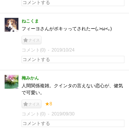
ねこくま
フィーヨさんがポキッってされたー(｡>ω<｡)
ナイス
コメント(0)
2019/10/24
梅みかん
人間関係複雑。クインタの言えない恋心が、健気
で可愛い。
★8
ナイス
コメント(0)
2019/09/30