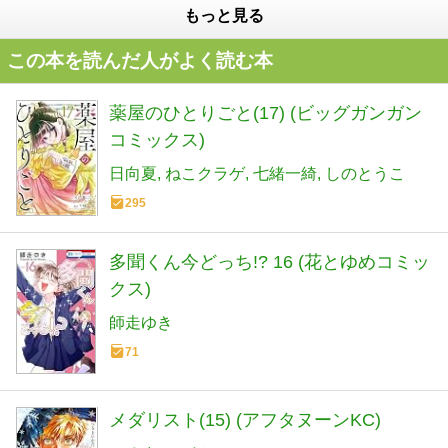
もっと見る
この本を読んだ人がよく読む本
薬屋のひとりごと(17) (ビッグガンガン
コミックス)
日向夏
ねこクラゲ
七緒一綺
しのとうこ
295
多聞くん今どっち!? 16 (花とゆめコミッ
クス)
師走ゆき
71
メダリスト(15) (アフタヌーンKC)