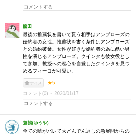
龍田
最後の推薦状を書いて貰う相手はアンブローズの
婚約者の女性。推薦状を書く条件はアンブローズ
との婚約破棄。女性が好きな婚約者の為に酷い男
性を演じるアンブローズ。クインタも彼女役とし
て参加。教授への恋心を自覚したクインタを見つ
めるフィーヨが可愛い。
★5
ナイス
コメント(0)
2020/01/17
遊鵺(ゆうや)
全ての嘘がバレて大どんでん返しの急展開からの