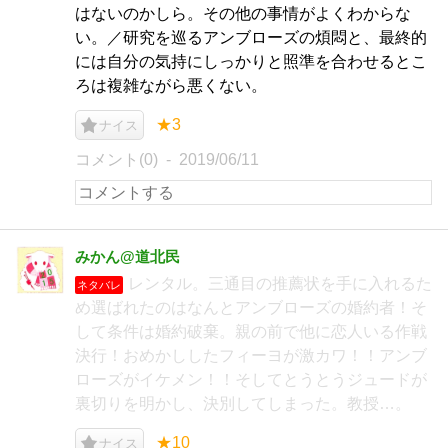
はないのかしら。その他の事情がよくわからな
い。／研究を巡るアンブローズの煩悶と、最終的
には自分の気持にしっかりと照準を合わせるとこ
ろは複雑ながら悪くない。
★3
ナイス
コメント(0)
2019/06/11
みかん@道北民
レンタル。三通目の推薦状を手に入れるた
ネタバレ
め選ばれたのはなんとアンブローズの婚約者！そ
して条件は婚約破棄。親の前で他に恋人いる作戦
決行！おめかししたフィーヨが激カワ！！アンブ
ローズがイケメン！！そしてとうとうジュードが
裏切りを明かし、決別してしまった。教授…。
★10
ナイス