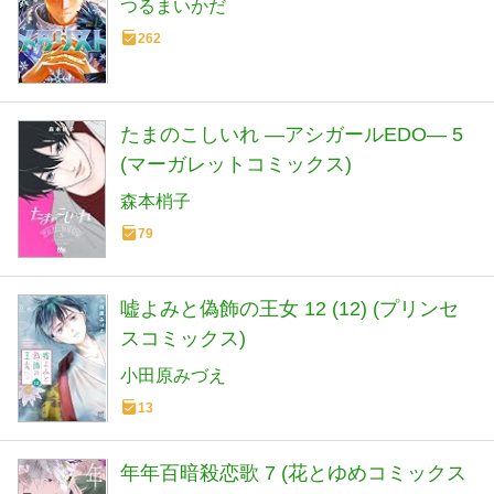
つるまいかだ
262
たまのこしいれ ―アシガールEDO― 5
(マーガレットコミックス)
森本梢子
79
嘘よみと偽飾の王女 12 (12) (プリンセ
スコミックス)
小田原みづえ
13
年年百暗殺恋歌 7 (花とゆめコミックス