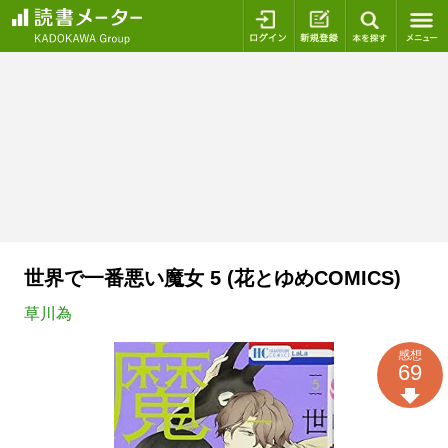
ログイン
新規登録
本を探
世界で一番悪い魔女 5 (花とゆめCOMICS)
草川為
感想
69