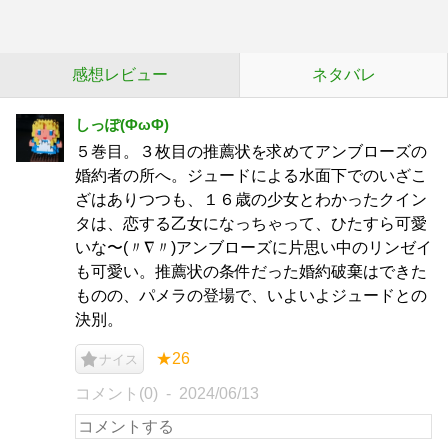
感想レビュー
ネタバレ
しっぽ(ФωФ)
５巻目。３枚目の推薦状を求めてアンブローズの
婚約者の所へ。ジュードによる水面下でのいざこ
ざはありつつも、１６歳の少女とわかったクイン
タは、恋する乙女になっちゃって、ひたすら可愛
いな〜(〃∇〃)アンブローズに片思い中のリンゼイ
も可愛い。推薦状の条件だった婚約破棄はできた
ものの、パメラの登場で、いよいよジュードとの
決別。
★26
ナイス
コメント(0)
2024/06/13