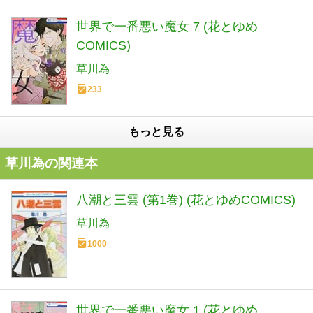
世界で一番悪い魔女 7 (花とゆめ
COMICS)
草川為
233
もっと見る
草川為の関連本
八潮と三雲 (第1巻) (花とゆめCOMICS)
草川為
1000
世界で一番悪い魔女 1 (花とゆめ