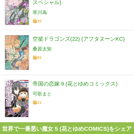
スペシャル)
草川為
35
空挺ドラゴンズ(22) (アフタヌーンKC)
桑原太矩
93
帝国の恋嫁 9 (花とゆめコミックス)
可歌まと
21
世界で一番悪い魔女 5 (花とゆめCOMICS)をシェア