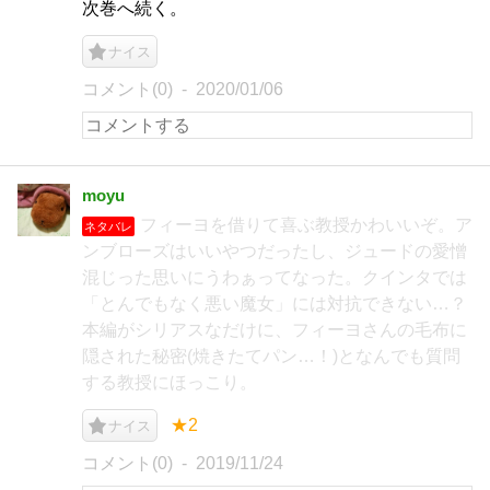
次巻へ続く。
ナイス
コメント(0)
2020/01/06
moyu
フィーヨを借りて喜ぶ教授かわいいぞ。ア
ネタバレ
ンブローズはいいやつだったし、ジュードの愛憎
混じった思いにうわぁってなった。クインタでは
「とんでもなく悪い魔女」には対抗できない…？
本編がシリアスなだけに、フィーヨさんの毛布に
隠された秘密(焼きたてパン…！)となんでも質問
する教授にほっこり。
★2
ナイス
コメント(0)
2019/11/24