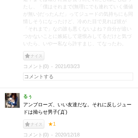
たし、「僕はそれまで(無理にでも連れていく価値
が無い)だったんだ」ってジュードの気持ちにも同
情しそうになったけど、冷めた目で見れば彼が
「それまで」なの誰も悪くないよね？自分が追い
つかないことに嫉妬して逆恨みしてるだけと気づ
いたら、いやー私なら許すまじ、てなったわ。
ナイス
コメント(0)
2021/03/23
るぅ
アンブローズ、いい友達だな。それに反しジュー
ドは拗らせ男子(´Д`)
★1
ナイス
コメント(0)
2020/12/18