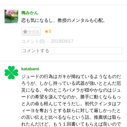
梅みかん
恋も気になるし、教授のメンタルも心配。
★8
ナイス
コメント(0)
2019/09/17
katabami
ジュードの行為はガキが拗ねているようなものだ
ろうが、しかし持っている武器が強いととんだ厄
災になる。今のところパメラが穏やかなのはジュ
ードの希望を汲んでなのか。勝手に動くならもっ
と人の命も軽んじてそうだし。初代クインタはフ
ィーヨを奪おうとする奴らに対して厳しかったと
の言い伝えと比べるならという話。推薦状は取ら
れたんだけど、もう１回書いてもらえば良いので