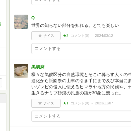
Q
新
世界の知らない部分を知れる。とても楽しい
ナイス
★2
コメント(
0
)
2024/03/12
黒胡麻
様々な気候区分の自然環境とそこに暮らす人々の
進化から祇園祭の山車の引き手にまで及び本当に
いゾンビの侵入に怯えるヒマラヤ地方の民族や、
生きるナミブ砂漠の民族の話が印象に残った。
ナイス
★1
コメント(
0
)
2023/11/07