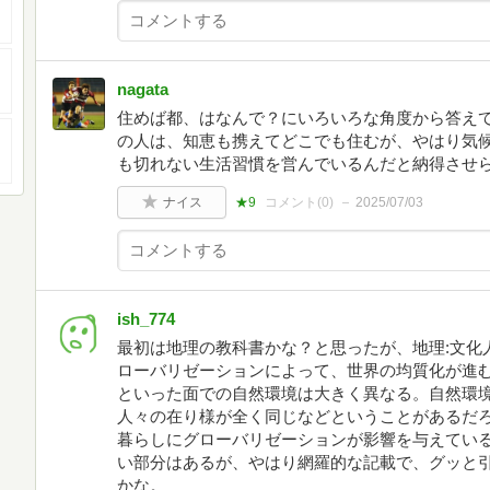
nagata
住めば都、はなんで？にいろいろな角度から答え
の人は、知恵も携えてどこでも住むが、やはり気
も切れない生活習慣を営んでいるんだと納得させ
ナイス
★9
コメント(
0
)
2025/07/03
ish_774
最初は地理の教科書かな？と思ったが、地理:文化人
ローバリゼーションによって、世界の均質化が進
といった面での自然環境は大きく異なる。自然環
人々の在り様が全く同じなどということがあるだろ
暮らしにグローバリゼーションが影響を与えている
い部分はあるが、やはり網羅的な記載で、グッと
かな。