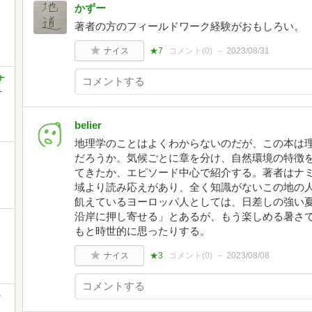
かずー
著者の方のフィールドワーク経験がおもしろい。
ナイス
★7
コメント(
0
)
2023/08/31
ナ
１
belier
地理学のことはよくわからないのだが、この本は
だろうか。気候ごとに章を分け、自然環境の特徴
てきたか、エピソード中心で紹介する。著者はナ
域より読み応えがあり、全く知識がないこの地の
飢えているヨーロッパ人としては、日差しの強い
沿岸に押し寄せる」とあるが、もう楽しめる暑さ
もと時世的に思ったりする。
ナイス
★3
コメント(
0
)
2023/08/08
>