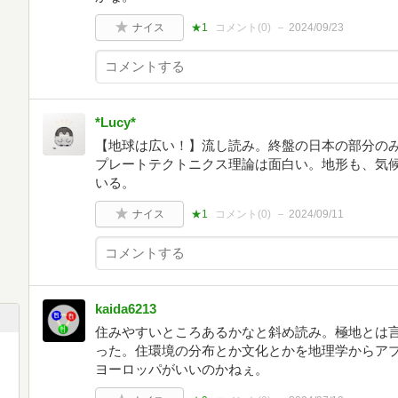
ナイス
★1
コメント(
0
)
2024/09/23
*Lucy*
【地球は広い！】流し読み。終盤の日本の部分の
プレートテクトニクス理論は面白い。地形も、気
いる。
ナイス
★1
コメント(
0
)
2024/09/11
kaida6213
住みやすいところあるかなと斜め読み。極地とは
った。住環境の分布とか文化とかを地理学からア
ヨーロッパがいいのかねぇ。