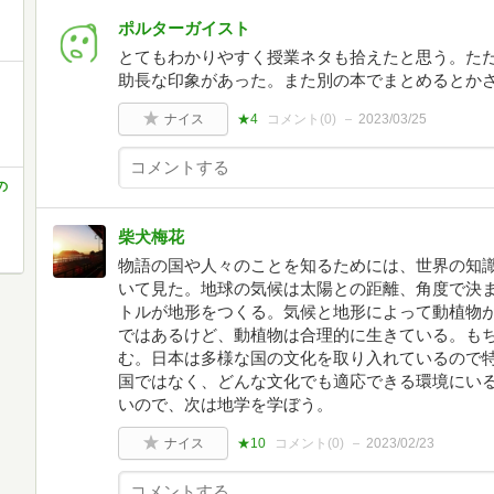
ポルターガイスト
とてもわかりやすく授業ネタも拾えたと思う。た
助長な印象があった。また別の本でまとめるとか
ナイス
★4
コメント(
0
)
2023/03/25
の
柴犬梅花
物語の国や人々のことを知るためには、世界の知
いて見た。地球の気候は太陽との距離、角度で決
トルが地形をつくる。気候と地形によって動植物
ではあるけど、動植物は合理的に生きている。も
む。日本は多様な国の文化を取り入れているので
国ではなく、どんな文化でも適応できる環境にい
いので、次は地学を学ぼう。
ナイス
★10
コメント(
0
)
2023/02/23