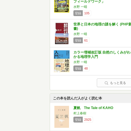
フィールドワーク」
水野 一晴
登録
105
世界と日本の地理の謎を解く (PHP
書)
水野 一晴
登録
61
カラー増補改訂版 自然のしくみがわ
かる地理学入門
水野 一晴
登録
48
もっと見る
この本を読んだ人がよく読む本
夏帆 The Tale of KAHO
村上春樹
登録
2925