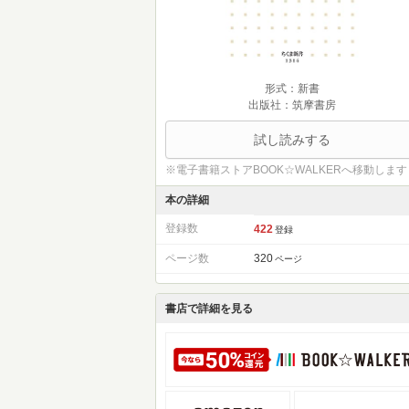
形式：新書
出版社：筑摩書房
試し読みする
※電子書籍ストアBOOK☆WALKERへ移動します
本の詳細
登録数
422
登録
ページ数
320
ページ
書店で詳細を見る