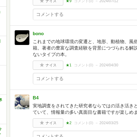
ナイス
★9
コメント(
0
)
2024/07/12
角
bono
これまでの地球環境の変遷と、地形、動植物、風
川
籍。著者の豊富な調査経験を背景につづられる解
ないタイプの本。
ナイス
★1
コメント(
0
)
2024/04/30
B4
界
実地調査をされてきた研究者ならではの活き活き
ていて、情報量の多い真面目な書籍ですが楽しめ
ナイス
★2
コメント(
0
)
2024/03/25
？
・