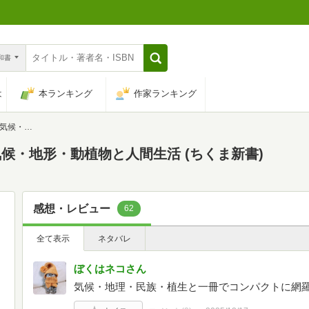
n和書
は
本ランキング
作家ランキング
(ちくま新書)
候・地形・動植物と人間生活 (ちくま新書)
感想・レビュー
62
全て表示
ネタバレ
ぼくはネコさん
気候・地理・民族・植生と一冊でコンパクトに網