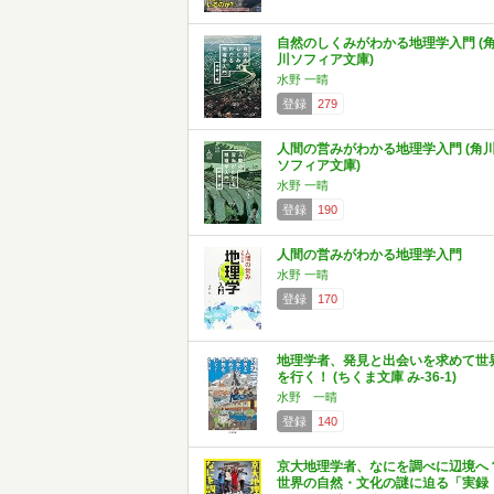
自然のしくみがわかる地理学入門 (
川ソフィア文庫)
水野 一晴
登録
279
人間の営みがわかる地理学入門 (角
ソフィア文庫)
水野 一晴
登録
190
人間の営みがわかる地理学入門
水野 一晴
登録
170
地理学者、発見と出会いを求めて世
を行く！ (ちくま文庫 み-36-1)
水野 一晴
登録
140
京大地理学者、なにを調べに辺境へ
世界の自然・文化の謎に迫る「実録