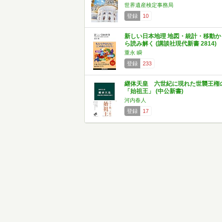
世界遺産検定事務局
登録
10
新しい日本地理 地図・統計・移動か
ら読み解く (講談社現代新書 2814)
重永 瞬
登録
233
継体天皇 六世紀に現れた世襲王権
「始祖王」 (中公新書)
河内春人
登録
17