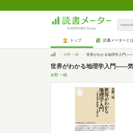
Amazo
トップ
読書メーターと
トップ
水野 一晴
世界がわかる地理学入門――気候・地形・動植物と人間生活 
世界がわかる地理学入門――気
水野 一晴