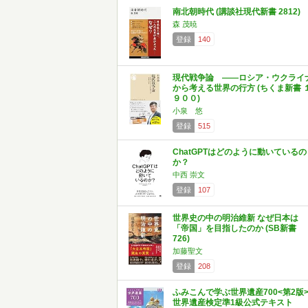
南北朝時代 (講談社現代新書 2812)
森 茂暁
登録
140
現代戦争論 ――ロシア・ウクライ
から考える世界の行方 (ちくま新書 
９００)
小泉 悠
登録
515
ChatGPTはどのように動いているの
か？
中西 崇文
登録
107
世界史の中の明治維新 なぜ日本は
「帝国」を目指したのか (SB新書
726)
加藤聖文
登録
208
ふみこんで学ぶ世界遺産700<第2版
世界遺産検定準1級公式テキスト