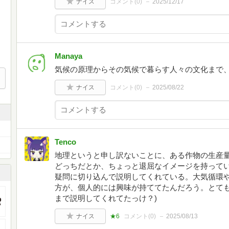
ナイス
コメント(
0
)
2025/12/17
Manaya
気候の原理からその気候で暮らす人々の文化まで
ナイス
コメント(
0
)
2025/08/22
Tenco
地理というと申し訳ないことに、ある作物の生産量
どっちだとか、ちょっと退屈なイメージを持って
疑問に切り込んで説明してくれている。大気循環
方が、個人的には興味が持ててたんだろう。とても
まで説明してくれてたっけ？)
ナイス
★6
コメント(
0
)
2025/08/13