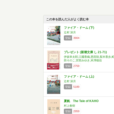
この本を読んだ人がよく読む本
ファイア・ドーム (下)
辻村 深月
登録
3904
プレゼント (新潮文庫 し 21-71)
伊坂幸太郎,江國香織,恩田陸,梨木香歩,
田そのこ,宮部みゆき,米澤穂信
登録
2759
ファイア・ドーム (上)
辻村 深月
登録
5189
夏帆 The Tale of KAHO
村上春樹
登録
2959