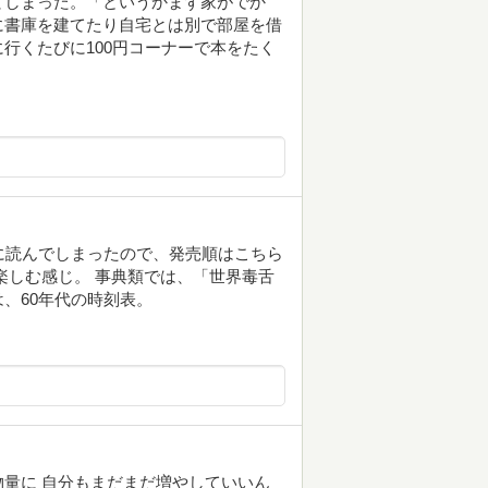
てしまった。「というかまず家がでか
に書庫を建てたり自宅とは別で部屋を借
行くたびに100円コーナーで本をたく
に読んでしまったので、発売順はこちら
楽しむ感じ。 事典類では、「世界毒舌
、60年代の時刻表。
量に 自分もまだまだ増やしていいん