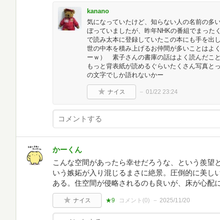
kanano
気になっていたけど、知らない人の名前の多
ぼっていましたが、昨年NHKの番組でまった
で読み太本に登録していたこの本にも手を出
世の中本を積み上げるお仲間が多いことはよ
ーｗ） 素子さんの書庫の話はよく読んだこ
もっと背表紙が読めるぐらいたくさん写真と
の文字でしか語れないかー
ナイス
01/22 23:24
かーくん
こんな空間があったら幸せだろうな、という羨望
いう嫉妬が入り混じるまさに絶景。圧倒的に美し
ある。住空間が侵略されるのも良いが、床が心配
ナイス
★9
コメント(
0
)
2025/11/20