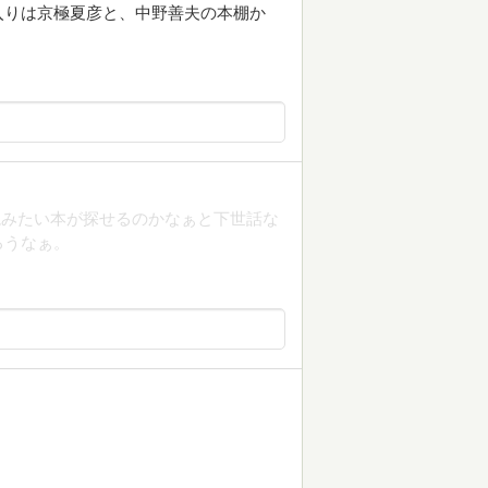
入りは京極夏彦と、中野善夫の本棚か
読みたい本が探せるのかなぁと下世話な
ろうなぁ。