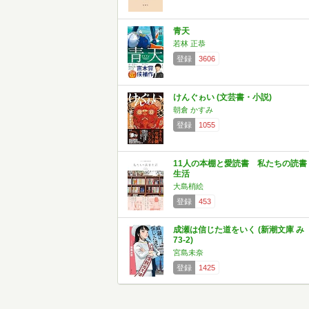
青天
若林 正恭
登録
3606
けんぐゎい (文芸書・小説)
朝倉 かすみ
登録
1055
11人の本棚と愛読書 私たちの読書
生活
大島梢絵
登録
453
成瀬は信じた道をいく (新潮文庫 み
73-2)
宮島未奈
登録
1425