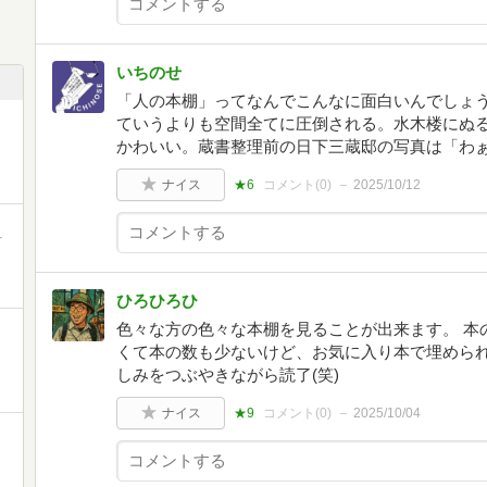
いちのせ
「人の本棚」ってなんでこんなに面白いんでしょ
ていうよりも空間全てに圧倒される。水木楼にぬる
かわいい。蔵書整理前の日下三蔵邸の写真は「わ
ナイス
★6
コメント(
0
)
2025/10/12
町
ひろひろひ
色々な方の色々な本棚を見ることが出来ます。 本
くて本の数も少ないけど、お気に入り本で埋めら
しみをつぶやきながら読了(笑)
ナイス
★9
コメント(
0
)
2025/10/04