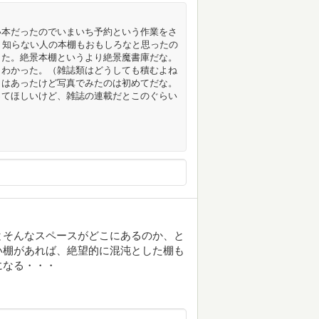
い本だったのでいまいち予約という作業をさ
く知らない人の本棚もおもしろなと思ったの
した。絶景本棚というより絶景魔書庫だな。
くわかった。（雑誌類はどうしても積むよね
とはあったけど写真でみたのは初めてだな。
ってほしいけど、雑誌の連載だとこのぐらい
とそんなスペースがどこにあるのか、と
い棚があれば、絶望的に混沌とした棚も
になる・・・