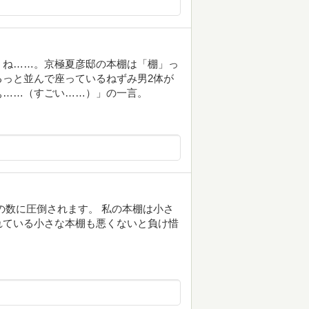
うね……。京極夏彦邸の本棚は「棚」っ
っと並んで座っているねずみ男2体が
ぁ……（すごい……）」の一言。
の数に圧倒されます。 私の本棚は小さ
れている小さな本棚も悪くないと負け惜