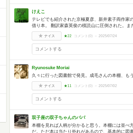
けえこ
テレビでも紹介された京極夏彦、新井素子両作家
借り本。 翻訳家森英俊の積読山に圧倒された。ま
ナイス
★22
コメント(
0
)
2025/07/24
Ryunosuke Moriai
久々に行った図書館で発見。成毛さんの本棚、も
ナイス
★11
コメント(
0
)
2025/07/02
双子座の双子ちゃんのパパ
本棚を見れば人柄が分かると思う。本棚には並べ
だ。ただ本は当たり外れがあるので、基本的に図