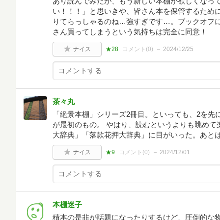
あり読んでみたが、もう新しい本棚が欲しくなっ
い！！！」と思いきや、皆さん本を保管するため
りてらっしゃるのね…強すぎです…。ブックオフに
さん買ってしまうという気持ちは完全に同意！
ナイス
★28
コメント(
0
)
2024/12/25
茶々丸
「絶景本棚」シリーズ2冊目。といっても、2を先
が最初のもの。 やはり、読むというよりも眺めて
大辞典」「落款花押大辞典」に目がいった。あとは
ナイス
★9
コメント(
0
)
2024/12/01
本棚迷子
積本の是非が話題になったりするけど、圧倒的な物