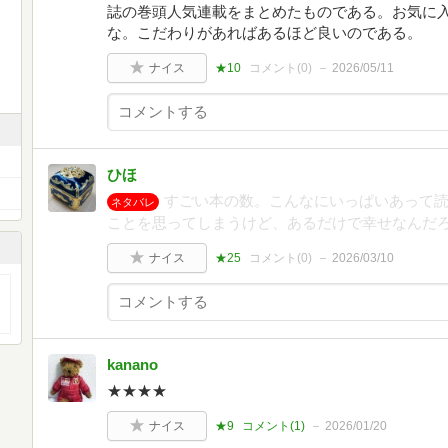
誌の巻頭人気連載をまとめたものである。お気に
な。こだわりがあればあるほど良いのである。
ナイス
★10
コメント(
0
)
2026/05/11
ひほ
すごい本の数。こんなにいっぱいあって
ネタバレ
ことを思ってしまうけど、あるだけで幸せなんだ
ナイス
★25
コメント(
0
)
2026/03/10
kanano
★★★★
ナイス
★9
コメント(
1
)
2026/01/20