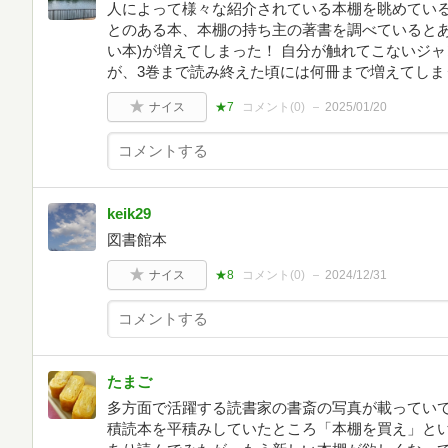
人によって様々な紹介されている本棚を眺めてい
とのある本、本棚の持ち主の著書を調べているとあ
い本)が増えてしまった！ 自分が触れてこないジ
が、3巻まで読み終えた頃には何冊まで増えてしま
ナイス
★7
コメント(
0
)
2025/01/20
keik29
図書館本
ナイス
★8
コメント(
0
)
2024/12/31
たまご
多方面で活躍する読書家の書斎の写真が載ってい
積読本を平積みしていたところ「本棚を買え」と