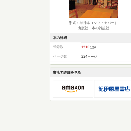
形式：単行本（ソフトカバー）
出版社：本の雑誌社
本の詳細
登録数
1510
登録
ページ数
224
ページ
書店で詳細を見る