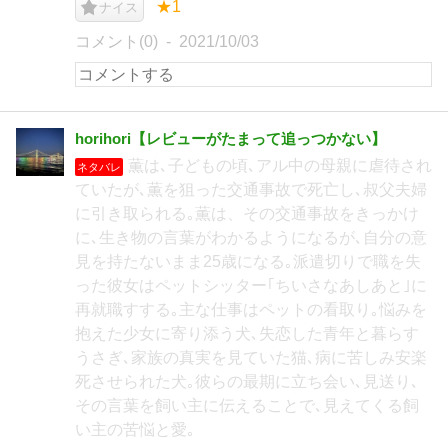
★1
ナイス
コメント(0)
2021/10/03
horihori【レビューがたまって追っつかない】
薫は､子どもの頃､アル中の母親に虐待され
ネタバレ
ていたが､薫を狙った交通事故で死亡し､叔父夫婦
に引き取られる｡薫は、その交通事故をきっかけ
に､生き物の言葉がわかるようになるが､自分の意
見を持たないまま25歳になる｡派遣切りで職を失
った彼女はペットシッター｢ちいさなあしあと｣に
再就職すする｡主な仕事はペットの看取り｡悩みを
抱えた少女に寄り添う犬､失恋した青年と暮らす
うさぎ､家族の真実を見ていた猫､病に苦しみ安楽
死させられた犬｡彼らの最期に立ち会い､見送り､
その言葉を飼い主に伝えることで､見えてくる飼
い主の苦悩と愛｡