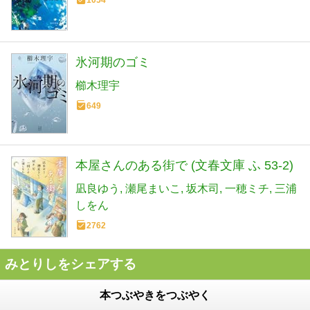
1054
氷河期のゴミ
櫛木理宇
649
本屋さんのある街で (文春文庫 ふ 53-2)
凪良ゆう
瀬尾まいこ
坂木司
一穂ミチ
三浦
しをん
2762
みとりしをシェアする
本つぶやきをつぶやく