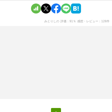
みとりし
の
評価
91
％
感想・レビュー
128
件