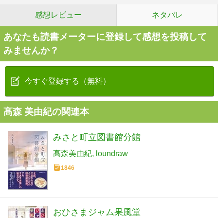
感想レビュー
ネタバレ
あなたも読書メーターに登録して感想を投稿して
みませんか？
今すぐ登録する（無料）
髙森 美由紀の関連本
みさと町立図書館分館
髙森美由紀
loundraw
1846
おひさまジャム果風堂