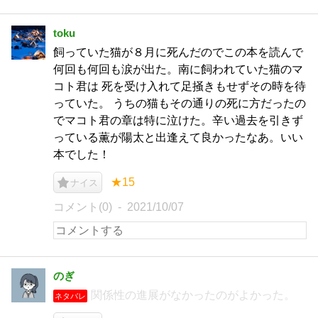
toku
飼っていた猫が８月に死んだのでこの本を読んで
何回も何回も涙が出た。南に飼われていた猫のマ
コト君は 死を受け入れて足掻きもせずその時を待
っていた。 うちの猫もその通りの死に方だったの
でマコト君の章は特に泣けた。辛い過去を引きず
っている薫が陽太と出逢えて良かったなあ。いい
本でした！
★15
ナイス
コメント(0)
2021/10/07
のぎ
関係性の進展がなかったのがよかった。
ネタバレ