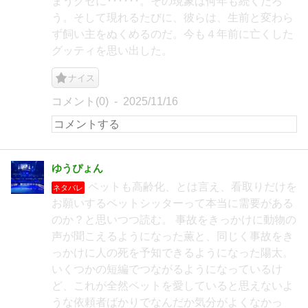
まうクセに･･････。その現象は何年も続くだろ
う。そして現れるたびに、彼らは、生前と変わら
ず飼い主をぬくめるのだ。今も４年前に亡くした
グッティを思い出した。
ナイス
コメント(0)
2025/11/16
ゆうぴょん
ペットも高齢化、とは言え、看取りだけを
ネタバレ
お願いするペットシッターって本当に需要がある
のか？と思いつつ読む。 事故をきっかけに動物の
声が聞こえるようになった薫と、同じく事故をき
っかけに人の死を予知できるようになった陽太。
いくつかの短編でつながるようになっているけ
ど、これが全然ペットを愛していると思えないよ
うな依頼者ばかりでなんだか気分がよくなかっ