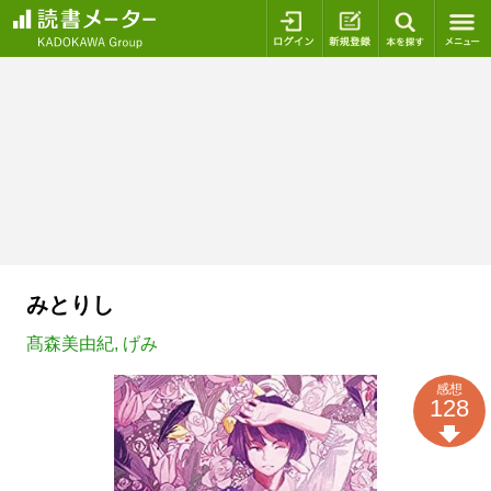
ログイン
新規登録
本を探
みとりし
髙森美由紀
,
げみ
感想
128