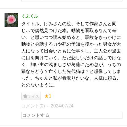
くふくふ
タイトル、げみさんの絵、そして作家さんと同
じ…で偶然見つけた本。動物を看取るなんて辛
い、と思いつつ読み始めると、事故をきっかけに
動物と会話する力や死の予知を授かった男女が大
人になって出会いともに仕事をし、主人公が過去
に目を向けていく。ただ悲しいだけの話しではな
く、飼い主の浅ましさや葛藤にため息が。うちの
猫ならどう？亡くした先代猫は？と想像してしま
った。ちゃんと私が看取りたいな、人様に頼るこ
とのないように。
★1
ナイス
コメント(0)
2024/07/24