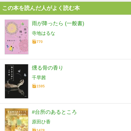
この本を読んだ人がよく読む本
雨が降ったら (一般書)
寺地はるな
770
燻る骨の香り
千早茜
1595
#台所のあるところ
原田ひ香
1478