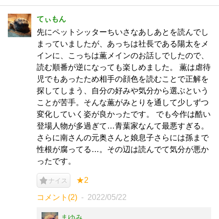
てぃもん
先にペットシッターちいさなあしあとを読んでし
まっていましたが、あっちは社長である陽太をメ
インに、こっちは薫メインのお話しでしたので、
読む順番が逆になっても楽しめました。 薫は虐待
児でもあったため相手の顔色を読むことで正解を
探してしまう、自分の好みや気分から選ぶという
ことが苦手。そんな薫がみとりを通して少しずつ
変化していく姿が良かったです。 でも今作は酷い
登場人物が多過ぎて…青葉家なんて最悪すぎる。
さらに南さんの元奥さんと娘息子さらには孫まで
性根が腐ってる…。その辺は読んでて気分が悪か
ったです。
★2
ナイス
コメント(2)
2022/05/22
まゆみ