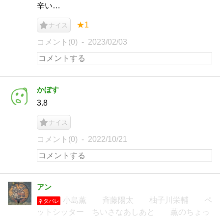
辛い…
★1
ナイス
コメント(0)
2023/02/03
かぼす
3.8
ナイス
コメント(0)
2022/10/21
アン
小島薫 斉藤陽太 柚子川栄輔 ペ
ネタバレ
ットシッター ちいさなあしあと 薫のちょっ