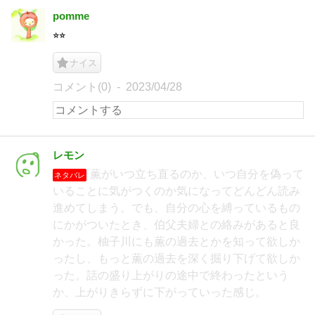
pomme
⭐︎⭐︎
ナイス
コメント(0)
2023/04/28
レモン
薫がいつ立ち直るのか、いつ自分を偽って
ネタバレ
いることに気がつくのか気になってどんどん読み
進めてしまう。でも、自分の心を縛っているもの
にかがついたとき、伯父夫婦との絡みがあると良
かった。柚子川にも薫の過去とかを知って欲しか
ったし、もっと薫の過去を深く掘り下げて欲しか
った。話の盛り上がりの途中で終わったという
か、上がりきらずに下がっていった感じ。