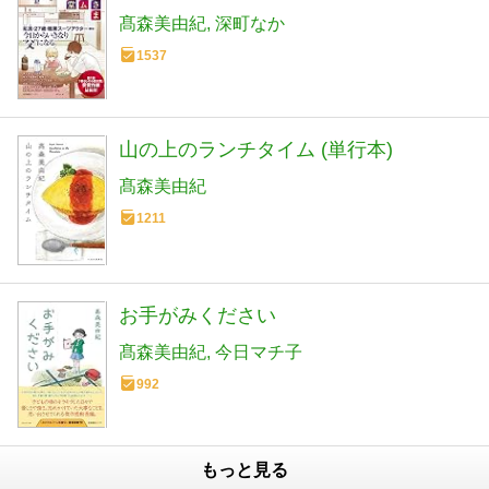
髙森美由紀
深町なか
1537
山の上のランチタイム (単行本)
髙森美由紀
1211
お手がみください
髙森美由紀
今日マチ子
992
もっと見る