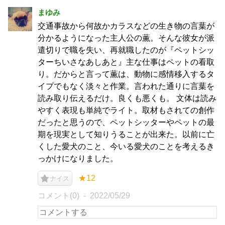
まゆみ
交通事故から何故かカラスなどの生き物の言葉が
分かるようになった主人公の薫。そんな彼女が派
遣切りで職を失い、再就職したのが『ペットシッ
ターちいさなあしあと』主な仕事はペットの看取
り。だからと言って薫は、動物に感情移入するタ
イプでもなく淡々と作業。言われた通りに言葉を
読み取り伝えるだけ。良くも悪くも。 文体は読み
やすく表現も単純でライト。取材もされての創作
だったと思うので、ペットシッターやペットの最
期を現実として知りうることが出来た。以前に亡
くした愛犬のこと、今いる愛犬のことを考えるき
っかけになりました。
★12
ナイス
コメント(0)
2022/05/29