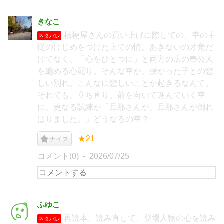
きなこ
桔梗屋さんの買い上げに際しての、幸の主
ネタバレ
従のけじめをつけた上での情。あきないの才覚だ
けでなく、「心をひとつに」と両方の店の奉公人
を纏める心配り。そんな幸が、授かった子との悲
しい別れ。こんなに悲しいことか起きるなんて。
それでも、立ち直り。前を向いて進んでいく幸
に、更なる試練が「旦那さんが、旦那さんが倒れ
はりました。」どうなるの幸？
★21
ナイス
コメント(0)
2026/07/25
ふゆこ
再読本。読み直して、登場人物の心を読み
ネタバレ