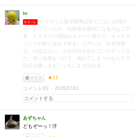
hr
ドラマで人形浄瑠璃は出てこない記憶だ
ネタバレ
が、どうだったか。桔梗屋が身内になるのもこの
巻。ドラマでの周助のイメージ通りで、キャステ
ィングの妙に改めて唸る。江戸には『女名前禁
止』の掟はない、その台詞を忘れていてグッとき
た。幸に知恵をつけて、倒れてしまうやなんて六
代目の優しさがこっちにまで沁みる。
★11
ナイス
コメント(0)
2026/07/01
あずちゃん
どもぞーっ！汗