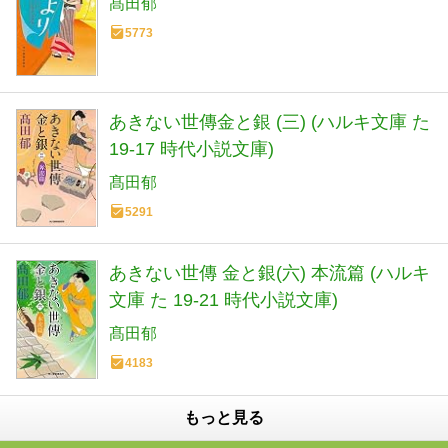
髙田郁
5773
あきない世傳金と銀 (三) (ハルキ文庫 た
19-17 時代小説文庫)
髙田郁
5291
あきない世傳 金と銀(六) 本流篇 (ハルキ
文庫 た 19-21 時代小説文庫)
髙田郁
4183
もっと見る