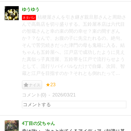
ゆうゆう
桔梗屋さんを引き継ぎ親旦那さんと周助さ
ネタバレ
んで高島店を切り盛りする。五鈴屋本店は六代目
の智蔵さんと幸の束の間の幸せ？束の間すぎん
か？？なんで、お腹の子に先立たれるの。絶句。
そんで苦労続きだった津門の母も鬼籍に入る。結
ちゃんも五鈴屋へ。江戸店で成功したように見え
た真似っ子真澄屋、五鈴帯を江戸で流行らせよう
として、流行リバイバルなだけで自爆。次回、智
蔵と江戸を目指すのか？それとも倒れたって…
★23
ナイス
コメント(0)
2026/03/21
4丁目の父ちゃん