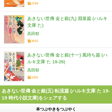
3769
あきない世傳 金と銀(九) 淵泉篇 (ハルキ
文庫 た)
高田郁
3632
あきない世傳 金と銀(十一) 風待ち篇 (ハ
ルキ文庫 た 19-26)
高田郁
3383
あきない世傳 金と銀(五) 転流篇 (ハルキ文庫 た 19-
19 時代小説文庫)をシェアする
本つぶやきをつぶやく