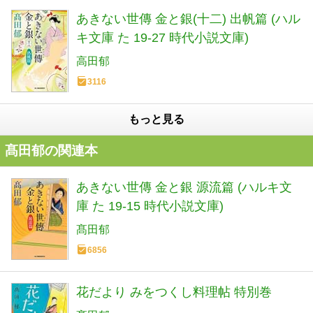
あきない世傳 金と銀(十二) 出帆篇 (ハル
キ文庫 た 19-27 時代小説文庫)
高田郁
3116
もっと見る
髙田郁の関連本
あきない世傳 金と銀 源流篇 (ハルキ文
庫 た 19-15 時代小説文庫)
髙田郁
6856
花だより みをつくし料理帖 特別巻