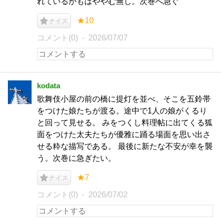
れているがもはややむ無し。次巻へ急ぐ
★10
ナイス
コメント(0)
2026/07/07
kodata
歌舞伎小屋の前の橋に提灯を並べ、そこを五鈴帯
をつけた娘たちが渡る。途中で1人の娘がくるり
と回って見せる。 みをつくし料理帖に出てくる狐
面をつけた太夫たちが優雅に踊る場面を思い出さ
せる粋な描写である。 最後に新たな不安が幸を襲
う。次巻に急ぎたい。
★7
ナイス
コメント(0)
2026/07/02