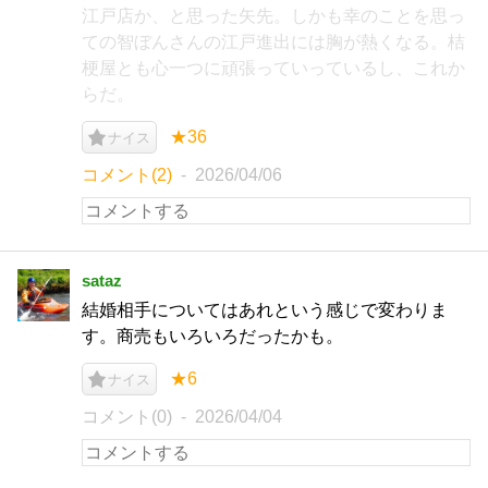
江戸店か、と思った矢先。しかも幸のことを思っ
ての智ぼんさんの江戸進出には胸が熱くなる。桔
梗屋とも心一つに頑張っていっているし、これか
らだ。
★36
ナイス
コメント(2)
2026/04/06
sataz
結婚相手についてはあれという感じで変わりま
す。商売もいろいろだったかも。
★6
ナイス
コメント(0)
2026/04/04