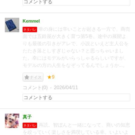
Kemmel
幸の身には辛いことが起きる一方で、商売
ネタバレ
面では五鈴屋が大きく育つ第5巻。途中の展開よ
りも最後の引きがアレで、小説といえど主人公を
たたき落としすぎじゃない？と思っちゃいまし
た。幸にはモデルがいらっしゃるらしいですが、
モデルの方の人生をなぞってるんでしょうか...。
★9
ナイス
コメント(0)
2026/04/11
真子
再読。智ぼんと一緒になって、商いの知恵
ネタバレ
を絞っていく楽しさを満喫している幸。いよいよ