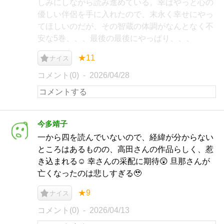
しみにしながら読み進めている。幸はやっと心の
優しい伴侶を手に入れたので、末永く幸せにやっ
てほしいのだが、その智蔵の体調がなんとなく不
安な5巻、、、最後の最後にやっぱり、、、
★11
ナイス
コメント(0)
2026/04/28
今多靖子
一から四を読んでいないので、経緯が分からない
ところはあるものの、高田さんの作品らしく、惹
き込まれる☺️ 幸さんの采配に期待😲 旦那さんが
亡くなったのは悲しすぎる🥹
★9
ナイス
コメント(0)
2026/04/13