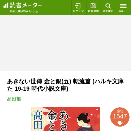
ログイン
新規登録
本を探
あきない世傳 金と銀(五) 転流篇 (ハルキ文庫
た 19-19 時代小説文庫)
髙田郁
感想
1547