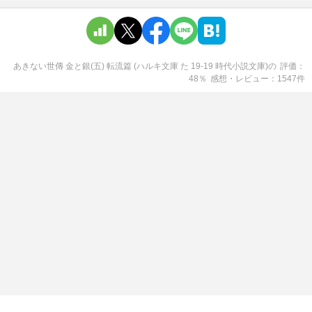
あきない世傳 金と銀(五) 転流篇 (ハルキ文庫 た 19-19 時代小説文庫)
の
評価
48
％
感想・レビュー
1547
件