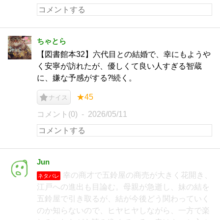
ちゃとら
【図書館本32】六代目との結婚で、幸にもようや
く安寧が訪れたが、優しくて良い人すぎる智蔵
に、嫌な予感がする⁈続く。
★45
ナイス
コメント(0)
2026/05/11
Jun
幸の商才で五鈴屋の商売が大きく花開き、
ネタバレ
江戸への進出も目論む。母親が急逝し、妹の結を
五鈴屋で引き取るが、結が今後どう関わっていく
のか知らないので、ヒヤヒヤしながら、一方で楽