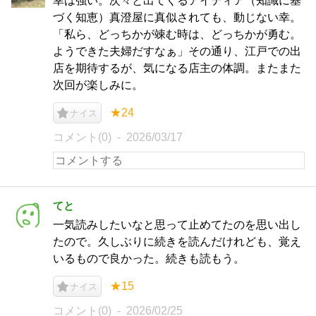
幸は強い。次々と出てくるアイディア（知識に基
づく知恵）真澄屋に真似されても、動じない幸。
「私ら、どっちかが竦む時は、どっちかが勇む。
ようできた夫婦だすなぁ」その通り、江戸での出
店を期待するが、気になる店主の体調。またまた
次回が楽しみに。
★24
ナイス
コメント(0)
2026/03/17
てと
一気読みしたいなと思って止めてたのを思い出し
たので。久しぶりに続きを読んだけれども、覚え
いるもので良かった。続きも読もう。
★15
ナイス
コメント(0)
2026/02/25