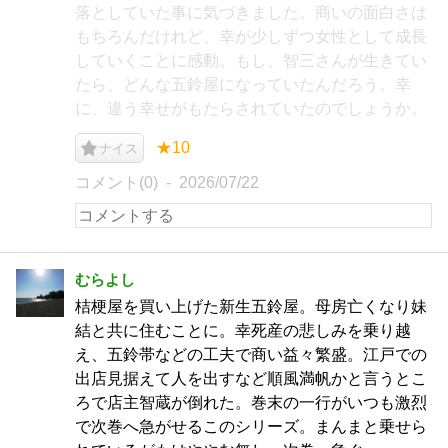
落としていた事に気づきました。商いの面白さは
もちろんだけれど、幸が少しずつ女性として成長
していくことに感動。もし、智三さんが生きてい
たら、どんな五鈴屋になっていたんだろう。幸
に、違う幸せがもたらされていたのでしょうか。
★10
ナイス
コメント(0)
2026/07/22
むらよし
桔梗屋を買い上げた新生五鈴屋。母房亡くなり妹
結と共に住むことに。幸死産の悲しみを乗り越
え、五鈴帯などの工夫で商い益々繁盛。江戸での
出店見据えて人を出すなど順風満帆かと言うとこ
ろで店主智蔵が倒れた。巻末の一行がいつも激烈
で次巻へ急がせるこのシリーズ。まんまと乗せら