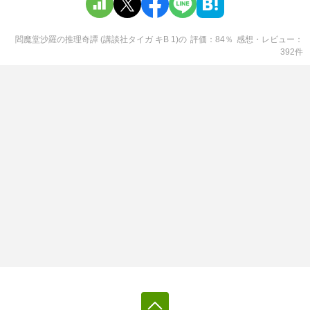
閻魔堂沙羅の推理奇譚 (講談社タイガ キB 1)
の
評価
84
％
感想・レビュー
392
件