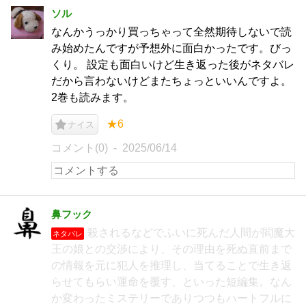
ソル
なんかうっかり買っちゃって全然期待しないで読
み始めたんですが予想外に面白かったです。びっ
くり。 設定も面白いけど生き返った後がネタバレ
だから言わないけどまたちょっといいんですよ。
2巻も読みます。
★6
ナイス
コメント(0)
2025/06/14
鼻フック
殺されるなどでふいに死んだ人間が閻魔大
ネタバレ
王の娘との交渉により、その理由を死ぬ直前まで
の情報を元に犯人を推理し、当てることで生き返
らせてもらい運命を覆す、といった短編集。なん
か変わったミステリーでありつつもハートフルに