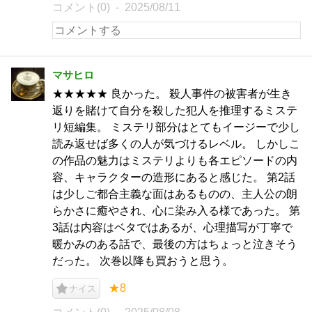
コメント(0)
2025/08/11
マサヒロ
★★★★★ 良かった。 殺人事件の被害者が生き
返りを賭けて自分を殺した犯人を推理するミステ
リ短編集。 ミステリ部分はとてもイージーで少し
読み返せば多くの人が気づけるレベル。 しかしこ
の作品の魅力はミステリよりも各エピソードの内
容、キャラクターの造形にあると感じた。 第2話
は少しご都合主義な面はあるものの、主人公の朗
らかさに癒やされ、心に染み入る様であった。 第
3話は内容はベタではあるが、心理描写が丁寧で
暖かみのある話で、最後の方はちょっと泣きそう
だった。 次巻以降も買おうと思う。
★8
ナイス