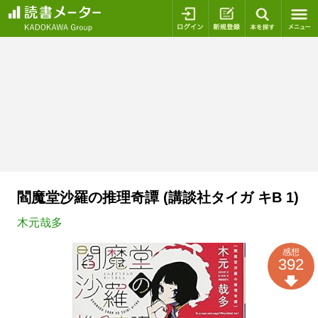
ログイン
新規登録
本を探
閻魔堂沙羅の推理奇譚 (講談社タイガ キB 1)
木元哉多
感想
392