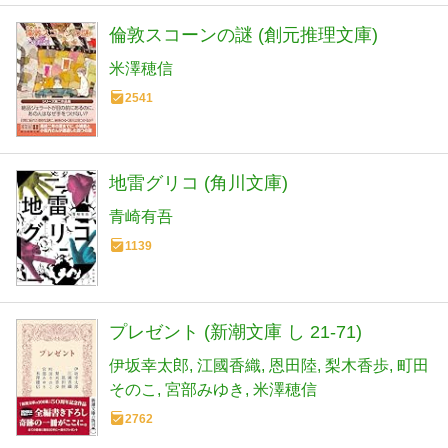
倫敦スコーンの謎 (創元推理文庫)
米澤穂信
2541
地雷グリコ (角川文庫)
青崎有吾
1139
プレゼント (新潮文庫 し 21-71)
伊坂幸太郎
江國香織
恩田陸
梨木香歩
町田
そのこ
宮部みゆき
米澤穂信
2762