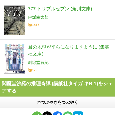
777 トリプルセブン (角川文庫)
伊坂幸太郎
1417
君の地球が平らになりますように (集英
社文庫)
斜線堂有紀
170
閻魔堂沙羅の推理奇譚 (講談社タイガ キB 1)をシェ
アする
本つぶやきをつぶやく