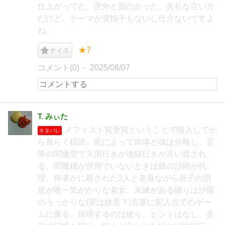
仕上がってた。意外と面白かった。失礼な言い方
だけど、テーマが突拍子もないし仕方ないですよ
ね。
★7
ナイス
コメント(0)
2025/06/07
T. みぃた
メフィスト賞受賞ということで購入してか
ネタバレ
ら長らく積読。死によって肉体と魂は分離し、霊
界の閻魔堂で天国行きか地獄行きか言い渡され
る。閻魔様が所用でいないときは娘の沙羅が代
理。何者かに殺された3人と老衰ながら息子の消
息が唯一気がかりな老女。未練がある彼らは沙羅
のうっかりな(実は故意？)言葉に犯人当てのゲー
ムに乗る。推理するのは彼ら。ヒントはなし。生