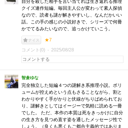
自分を殺した相手を言い当てれば生き返れる推理
クイズ連作短編。毎回主人公が変わって素人探偵
なので、読者も謎が解きやすいし、なんだかいい
話。この手の感じの小説好きで、シリーズで何冊
かでてるみたいなので、追っかけていこう。
★7
ナイス
コメント(0)
2025/08/28
智倉ゆな
完全独立した短編４つの謎解き系推理小説。ボリ
ュームが控えめという点もさることながら、割と
わかりやすく手がかりと伏線がちりばめられてお
り、謎解きとしてはイージーで気軽に読める一冊
でした。 ただ、本作の本質は死をきっかけに自分
の生き方を見つめ直す姿を通したメッセージ性で
しょう。（良くも悪くもご都合主義的ではありま