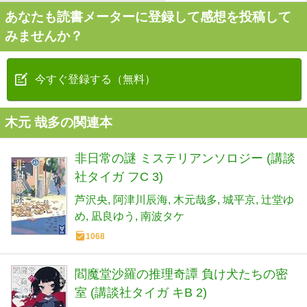
あなたも読書メーターに登録して感想を投稿して
みませんか？
今すぐ登録する（無料）
木元 哉多の関連本
非日常の謎 ミステリアンソロジー (講談
社タイガ フC 3)
芦沢央
阿津川辰海
木元哉多
城平京
辻堂ゆ
め
凪良ゆう
南波タケ
1068
閻魔堂沙羅の推理奇譚 負け犬たちの密
室 (講談社タイガ キB 2)