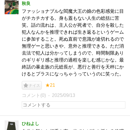
秋良
ファッショナブルな閻魔大王の娘の色彩感覚に目
がチカチカする。身も蓋もない人生の総括に苦
笑。話の流れは、主人公が死者で、自分を殺した
犯人なんかを推理できれば生き返るというゲーム
に参加すること。死ぬ直前で意識が途切れるので
無理ゲーと思いきや、意外と推理できる。ただ消
去法で犯人は分かってしまうので、時間制限あり
のギリギリ感と推理の過程を楽しむ感じかな。最
終話の暴走族の元総長が、悪行と善行を天秤にか
けるとプラスになっちゃうっていうのに笑った。
★21
ナイス
コメント(0)
2025/09/13
ひねよし