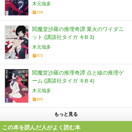
木元哉多
709
閻魔堂沙羅の推理奇譚 業火のワイダニ
ット (講談社タイガ キB 3)
木元哉多
572
閻魔堂沙羅の推理奇譚 点と線の推理ゲ
ーム (講談社タイガ キB 4)
木元哉多
505
もっと見る
この本を読んだ人がよく読む本