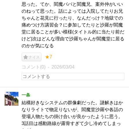
思った。てか、閻魔パパと閻魔兄、案外仲がいい
のねって思った。話によっては入院してたりお兄
ちゃんと花見に行ったり、なんだっけ？地獄での
痛めつけ方講習会？に参加してたりと沙羅が閻魔
堂に居ることが多い模様(タイトル的に当たり前だ
けど)次はどんな理由で沙羅ちゃんが閻魔堂に居る
のかが気になる
★7
ナイス
コメント(0)
2026/03/04
一条
結構好きなシステムの群像劇だった。謎解きはか
なりライトで物足りないが、閻魔堂沙羅や各話の
登場人物たちの掛け合いが良かったように思う。
3話目は感動路線が露骨すぎて少し冷めてしまっ