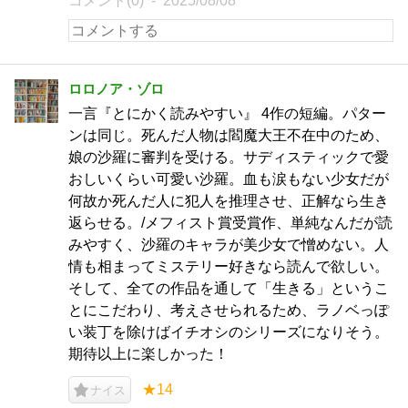
コメント(0)
2025/08/08
ロロノア・ゾロ
一言『とにかく読みやすい』 4作の短編。パター
ンは同じ。死んだ人物は閻魔大王不在中のため、
娘の沙羅に審判を受ける。サディスティックで愛
おしいくらい可愛い沙羅。血も涙もない少女だが
何故か死んだ人に犯人を推理させ、正解なら生き
返らせる。/メフィスト賞受賞作、単純なんだが読
みやすく、沙羅のキャラが美少女で憎めない。人
情も相まってミステリー好きなら読んで欲しい。
そして、全ての作品を通して「生きる」というこ
とにこだわり、考えさせられるため、ラノベっぽ
い装丁を除けばイチオシのシリーズになりそう。
期待以上に楽しかった！
★14
ナイス