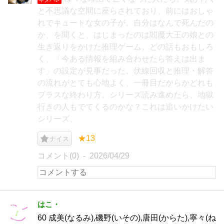
と不思議な空間に座らされており、前にはおしゃ
れでキュートな女の子が。自分はなんで死んだの
か、を聞くと、はじまったのは閻魔大王の娘との
生き返りをかけた推理ゲーム。どの話もおもしろ
く、「今ある情報を組み合わせたら答えは出ま
す」の設定が見事だった。伏線回収と推理・解答
の流れがとても心地よく、一冊目だからかどれも
プラスな終わり方。シリーズ読み進めたら、地獄
行きの人もでてくるのかな？これは追いかけたい
シリーズ。
★13
ナイス
コメント(0)
2026/04/29
はこ・
60 成美(なるみ),磯野(いその),唐田(からた),寧々(ね