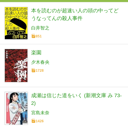
本を読むのが超速い人の頭の中ってど
うなってんの殺人事件
白井智之
851
楽園
夕木春央
1728
成瀬は信じた道をいく (新潮文庫 み 73-
2)
宮島未奈
1426