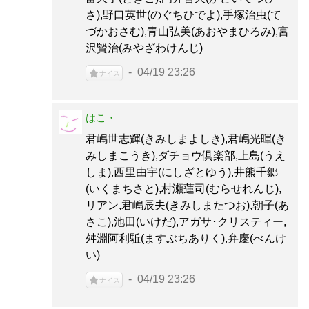
さ),野口英世(のぐちひでよ),手塚治虫(て
づかおさむ),青山弘美(あおやまひろみ),宮
沢賢治(みやざわけんじ)
04/19 23:26
ナイス
はこ・
君嶋世志輝(きみしまよしき),君嶋光暉(き
みしまこうき),ダチョウ倶楽部,上島(うえ
しま),西里由宇(にしざとゆう),井熊千郷
(いくまちさと),村瀬蓮司(むらせれんじ),
リアン,君嶋辰夫(きみしまたつお),朝子(あ
さこ),池田(いけだ),アガサ･クリスティー,
舛淵阿利駈(ますぶちありく),弁慶(べんけ
い)
04/19 23:26
ナイス