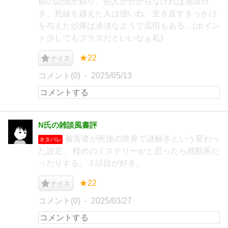
前の記憶が頼り。犯人が分からなければ地獄行
き。死線を越えた人は強いね。生き直すきっかけ
を与えた沙羅は冷淡なようで温情もある。(ポイン
ト少しでもプラスだといいなぁ私)
★22
ナイス
コメント(0)
2025/05/13
N氏の雑談風書評
被害者が死後の世界で謎解きという変わっ
ネタバレ
た設定。 軽めのミステリーかと思ったら感動系だ
ったりする。３話目が好き。
★22
ナイス
コメント(0)
2025/03/27