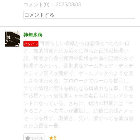
コメント(0)
2025/08/03
神無氷雨
可愛らしい表紙からは想像もつかないほ
ネタバレ
ど、知的興奮と読み応えに満ちた正統派推理小
説。死者が自身の死因や真相を生前の記憶のみで
推理するという、変則的なアームチェア・ディテ
クティブ形式が新鮮で、ゲームブックのような楽
しさを味わえる。プロローグでルールを提示し、
全ての情報に意味を持たせる構成力も見事。閻魔
堂沙羅という個性的キャラの毒舌も程よいアクセ
ントになっている。さらに、物語の根底には「生
きること」への問いが通底し、読後に余韻とメッ
セージを残す。謎解き、笑い、涙すべてを兼ね備
えた上質な一冊。
★8
ナイス