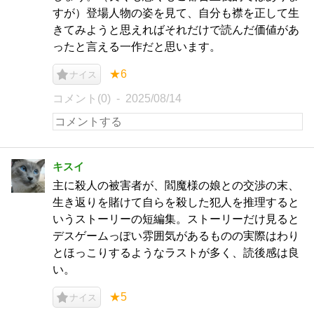
すが）登場人物の姿を見て、自分も襟を正して生
きてみようと思えればそれだけで読んだ価値があ
ったと言える一作だと思います。
★6
ナイス
コメント(0)
2025/08/14
キスイ
主に殺人の被害者が、閻魔様の娘との交渉の末、
生き返りを賭けて自らを殺した犯人を推理すると
いうストーリーの短編集。ストーリーだけ見ると
デスゲームっぽい雰囲気があるものの実際はわり
とほっこりするようなラストが多く、読後感は良
い。
★5
ナイス