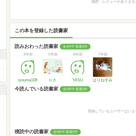
感想・レビューがありませ
この本を登録した読書家
読みおわった読書家
全4件中 新着4件
3年前
5年前
6年前
7年前
ryouma108
りさ
YASU
はりねずみ
今読んでいる読書家
全0件中 新着0件
登録しているユーザーはいま
積読中の読書家
全0件中 新着0件