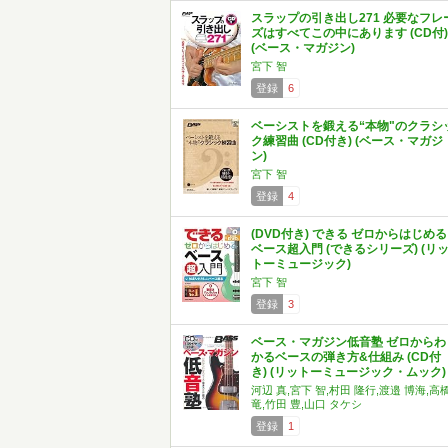
スラップの引き出し271 必要なフレ
ズはすべてこの中にあります (CD付)
(ベース・マガジン)
宮下 智
登録
6
ベーシストを鍛える“本物"のクラシ
ク練習曲 (CD付き) (ベース・マガジ
ン)
宮下 智
登録
4
(DVD付き) できる ゼロからはじめる
ベース超入門 (できるシリーズ) (リ
トーミュージック)
宮下 智
登録
3
ベース・マガジン低音塾 ゼロからわ
かるベースの弾き方&仕組み (CD付
き) (リットーミュージック・ムック)
河辺 真,宮下 智,村田 隆行,渡邉 博海,高
竜,竹田 豊,山口 タケシ
登録
1