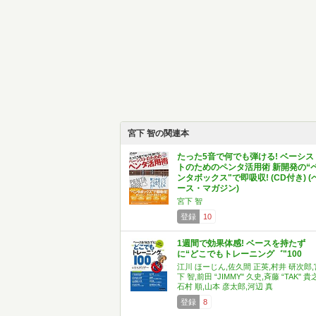
宮下 智の関連本
たった5音で何でも弾ける! ベーシス
トのためのペンタ活用術 新開発の“
ンタボックス"で即吸収! (CD付き) (
ース・マガジン)
宮下 智
登録
10
1週間で効果体感! ベースを持たず
に“どこでもトレーニング゛"100
江川 ほーじん,佐久間 正英,村井 研次郎,
下 智,前田 “JIMMY" 久史,斉藤 “TAK" 貴
石村 順,山本 彦太郎,河辺 真
登録
8