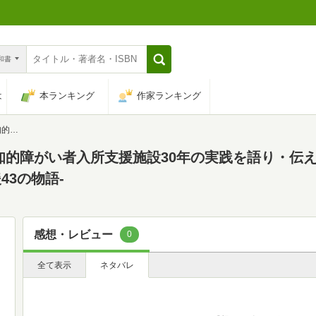
n和書
は
本ランキング
作家ランキング
43の物語-
知的障がい者入所支援施設30年の実践を語り・伝え
3の物語-
感想・レビュー
0
全て表示
ネタバレ