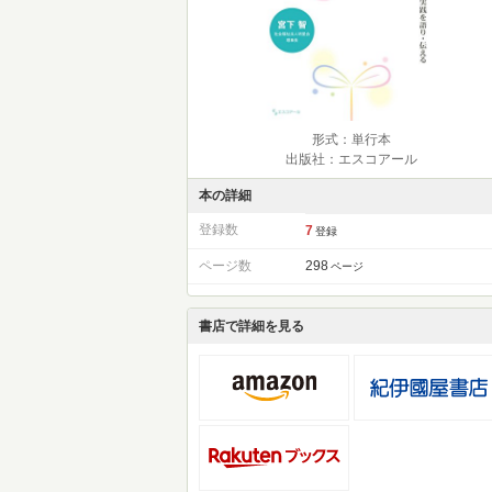
形式：単行本
出版社：エスコアール
本の詳細
登録数
7
登録
ページ数
298
ページ
書店で詳細を見る