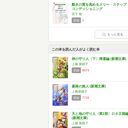
動きの質を高めるスリー・ステップ
コンディショニング
宮下 智
登録
1
もっと見る
この本を読んだ人がよく読む本
神の守り人〈下〉帰還編 (新潮文庫)
上橋 菜穂子
登録
8573
蒼路の旅人 (新潮文庫)
上橋菜穂子
登録
7715
天と地の守り人〈第1部〉ロタ王国
(新潮文庫)
上橋 菜穂子