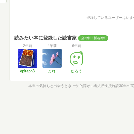
登録しているユーザーはいま
読みたい本に登録した読書家
全3件中 新着3件
2年前
4年前
6年前
epitaph3
まれ
たろう