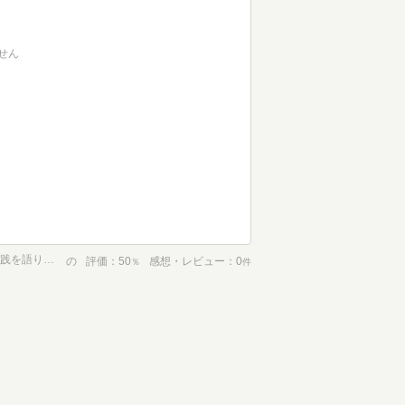
せん
本当の気持ちと出会うとき ー知的障がい者入所支援施設30年の実践を語り・伝える 見えないこころとこころを紡ぐ意思決定支援43の物語-
の
評価
50
感想・レビュー
0
％
件