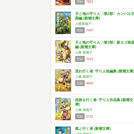
登録
7821
天と地の守り人〈第2部〉カンバル
国編 (新潮文庫)
上橋菜穂子
登録
7447
天と地の守り人〈第3部〉新ヨゴ皇
編 (新潮文庫)
上橋 菜穂子
登録
7421
流れ行く者: 守り人短編集 (新潮文庫
上橋 菜穂子
登録
4682
炎路を行く者: 守り人作品集 (新潮文
庫)
上橋 菜穂子
登録
2711
風と行く者 (新潮文庫)