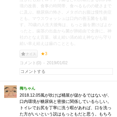
境の改善、食事の時間帯、食べるものの硬さまで
に及ぶ。糖尿病の怖さ。メタボのお腹は慢性炎症
とも。マウスウォッシュは口内の善玉菌をも殺
す。70歳の人生大後悔は、もっと歯を磨けばよか
ったと。歯茎の出血から菌が肺経由で全身に。神
社のとなえ言葉、祓え給い清め給え神ながら守り
給い幸え給えは歯のこととも。
★3
ナイス
コメント(0)
2019/01/02
梅ちゃん
2018.12.05風が吹けば桶屋が儲かるではないが、
口内環境が糖尿病と密接に関係しているらしい。
トイレでお尻を丁寧に洗う暇があれば、口を洗っ
た方がいいという説はもっともだと思う。もちろ