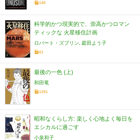
140
科学的かつ現実的で、崇高かつロマン
ティックな 火星移住計画
ロバート・ズブリン
庭田よう子
61
最後の一色 (上)
和田竜
1291
昭和なくらし方: 楽しく心地よく毎日を
エシカルに過ごす
小泉和子