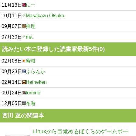
11月13日
にー
10月11日
Masakazu Otsuka
09月07日
推理
07月30日
ma
読みたい本に登録した読書家最新5件(9)
02月08日
蜜柑
09月23日
ぶらんか
02月14日
Heineken
09月24日
tomino
12月05日
布遊
西田 亙の関連本
Linuxから目覚めるぼくらのゲームボー