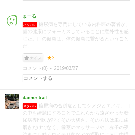
まーる
糖尿病を専門にしている内科医の著者が、
ネタバレ
歯の健康にフォーカスしていることに意外性を感
じた。口の健康は、体の健康に繋がるということ
だ。
★3
ナイス
コメント(0)
2019/03/27
danner trail
糖尿病の合併症としてシメジとエノキ。口
ネタバレ
の中を綺麗にすることでこれらから遠ざかった糖
尿病専門医が説くその大切さ。その方法は単に歯
磨きだけでなく、歯茎のマッサージや、赤子の夜
泣きにも効くロイテリ菌などの摂取による口内環