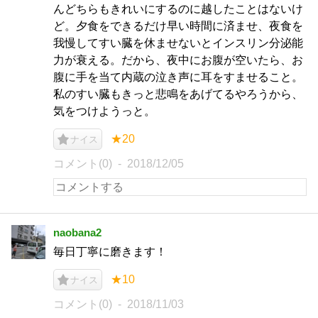
んどちらもきれいにするのに越したことはないけ
ど。夕食をできるだけ早い時間に済ませ、夜食を
我慢してすい臓を休ませないとインスリン分泌能
力が衰える。だから、夜中にお腹が空いたら、お
腹に手を当て内蔵の泣き声に耳をすませること。
私のすい臓もきっと悲鳴をあげてるやろうから、
気をつけようっと。
★20
ナイス
コメント(0)
2018/12/05
naobana2
毎日丁寧に磨きます！
★10
ナイス
コメント(0)
2018/11/03