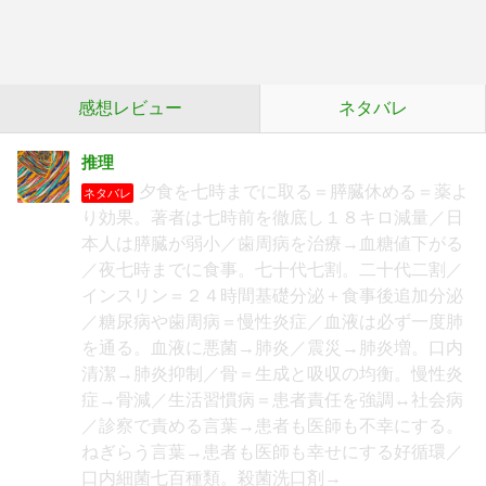
感想レビュー
ネタバレ
推理
夕食を七時までに取る＝膵臓休める＝薬よ
ネタバレ
り効果。著者は七時前を徹底し１８キロ減量／日
本人は膵臓が弱小／歯周病を治療→血糖値下がる
／夜七時までに食事。七十代七割。二十代二割／
インスリン＝２４時間基礎分泌＋食事後追加分泌
／糖尿病や歯周病＝慢性炎症／血液は必ず一度肺
を通る。血液に悪菌→肺炎／震災→肺炎増。口内
清潔→肺炎抑制／骨＝生成と吸収の均衡。慢性炎
症→骨減／生活習慣病＝患者責任を強調↔社会病
／診察で責める言葉→患者も医師も不幸にする。
ねぎらう言葉→患者も医師も幸せにする好循環／
口内細菌七百種類。殺菌洗口剤→