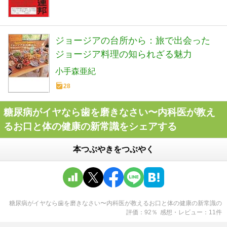
ジョージアの台所から：旅で出会った
ジョージア料理の知られざる魅力
小手森亜紀
28
糖尿病がイヤなら歯を磨きなさい〜内科医が教え
るお口と体の健康の新常識をシェアする
本つぶやきをつぶやく
糖尿病がイヤなら歯を磨きなさい〜内科医が教えるお口と体の健康の新常識
の
評価
92
％
感想・レビュー
11
件