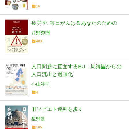
16
疲労学: 毎日がんばるあなたのための
片野秀樹
483
人口問題に直面するEU：周縁国からの
人口流出と過疎化
小山洋司
4
旧ソビエト連邦を歩く
星野藍
105