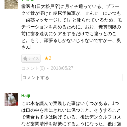
歯医者(日大松戸卒)に月イチ通っている、プラー
クで骨が溶けた糖尿予備軍が、せんせーにいつも
「歯茎マッサージして!」と叱られているため、モ
チベーションを高めるために。おお、糖質制限の
前に歯を適切にケアをするだけでも違うとのこ
と。もう、頑張るしかないじゃないですかー、奥
さん!
★2
ナイス
コメント(0)
2018/05/27
Haiji
この本を読んで実践した事はいくつかある。1つ
は口の中を常にきれいに保つこと。そうすること
で間食も多少は防げている。後はデンタルフロス
など歯間清掃を頻繁にするようになった。後は歯