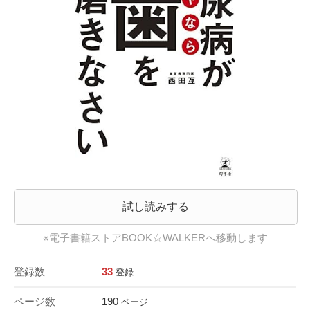
試し読みする
※電子書籍ストアBOOK☆WALKERへ移動します
登録数
33
登録
ページ数
190
ページ