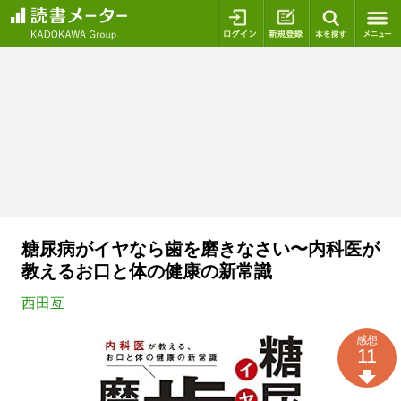
ログイン
新規登録
本を探
糖尿病がイヤなら歯を磨きなさい〜内科医が
教えるお口と体の健康の新常識
西田亙
感想
11