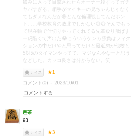
盗みに入って目撃されたらオーナー殺すってガチ
ヤバすぎる。相手がマイキーの兄ちゃんじゃなく
てもダメなんだが😅どんな倫理観してんだホン
ト……学校教育の敗北でしかない😅😅そんでもっ
て現在軸で仕切りやってくれてる先輩殴り飛ばす
一虎酷くて声出た😂こういうケンカ勝負はフィク
ションの中だけやと思ってたけど最近弟が他校と
5対5のタイマンやってて、マジなんやなーと思う
などした。カッコ良さは分からない。笑
★1
ナイス
コメント(0)
2023/10/01
芭茶
93
★3
ナイス