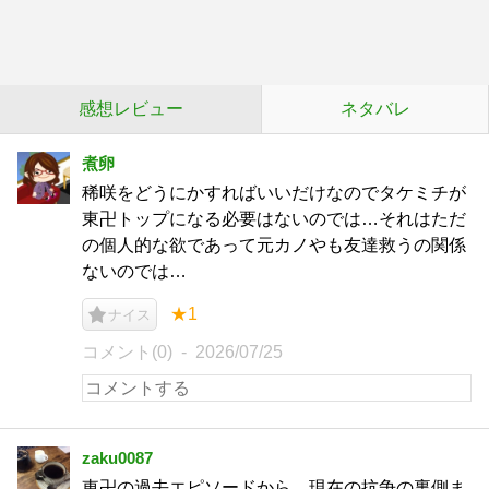
感想レビュー
ネタバレ
煮卵
稀咲をどうにかすればいいだけなのでタケミチが
東卍トップになる必要はないのでは…それはただ
の個人的な欲であって元カノやも友達救うの関係
ないのでは…
★1
ナイス
コメント(0)
2026/07/25
zaku0087
東卍の過去エピソードから、現在の抗争の裏側ま