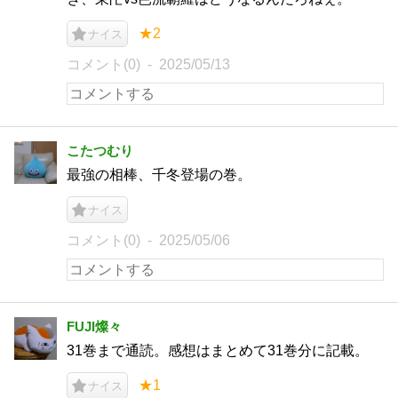
★2
ナイス
コメント(0)
2025/05/13
こたつむり
最強の相棒、千冬登場の巻。
ナイス
コメント(0)
2025/05/06
FUJI燦々
31巻まで通読。感想はまとめて31巻分に記載。
★1
ナイス