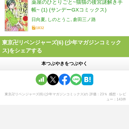
薬屋のひとりごと~猫猫の後宮謎解き手
帳~ (1) (サンデーGXコミックス)
日向夏
しのとうこ
倉田三ノ路
1832
東京卍リベンジャーズ(6) (少年マガジンコミック
ス)をシェアする
本つぶやきをつぶやく
東京卍リベンジャーズ(6) (少年マガジンコミックス)
の
評価
23
％
感想・レビ
ュー
143
件