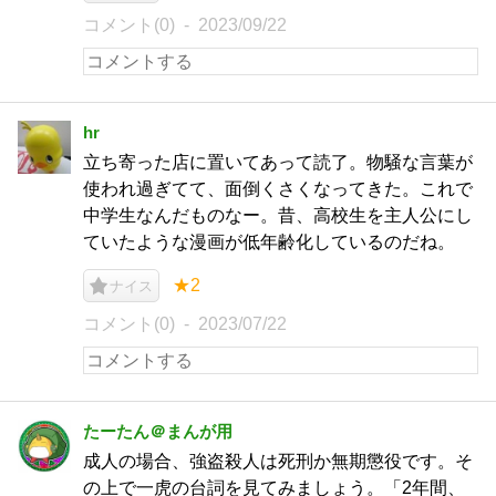
コメント(0)
2023/09/22
hr
立ち寄った店に置いてあって読了。物騒な言葉が
使われ過ぎてて、面倒くさくなってきた。これで
中学生なんだものなー。昔、高校生を主人公にし
ていたような漫画が低年齢化しているのだね。
★2
ナイス
コメント(0)
2023/07/22
たーたん＠まんが用
成人の場合、強盗殺人は死刑か無期懲役です。そ
の上で一虎の台詞を見てみましょう。「2年間、