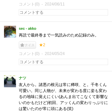
コメント(0)
2024/06/11
sec - akko
再読で最終巻まで一気読みのため記録のみ。
★2
ナイス
コメント(0)
2024/05/24
ナツ
友人から。諸悪の根元は常に稀咲、と。千冬くん
可愛い。同じ人物が、未来が変わる度に姿も変わ
るの地味に覚えにくい(あんま出てこなくて影響な
いのかもだけど)初回、アッくんの変わりっぷりに
は驚いたのが常に頭にある(笑)