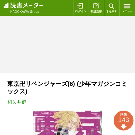
ログイン
新規登録
本を探
東京卍リベンジャーズ(6) (少年マガジンコミ
ックス)
和久井健
感想
143