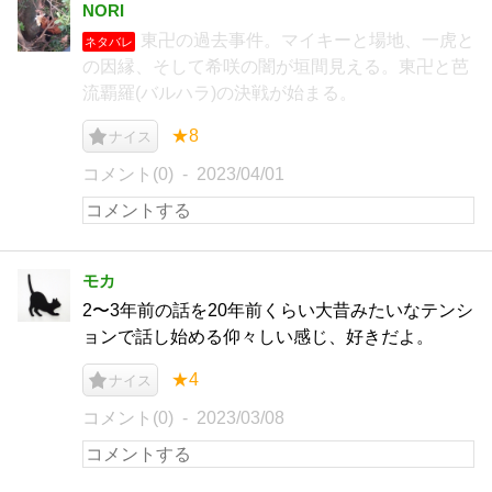
NORI
東卍の過去事件。マイキーと場地、一虎と
ネタバレ
の因縁、そして希咲の闇が垣間見える。東卍と芭
流覇羅(バルハラ)の決戦が始まる。
★8
ナイス
コメント(0)
2023/04/01
モカ
2〜3年前の話を20年前くらい大昔みたいなテンシ
ョンで話し始める仰々しい感じ、好きだよ。
★4
ナイス
コメント(0)
2023/03/08