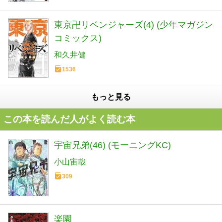
東京卍リベンジャーズ(4) (少年マガジン
コミックス)
和久井健
1536
もっと見る
この本を読んだ人がよく読む本
宇宙兄弟(46) (モーニングKC)
小山宙哉
309
楽園