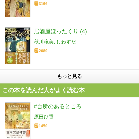
3166
居酒屋ぼったくり (4)
秋川滝美
しわすだ
2680
もっと見る
この本を読んだ人がよく読む本
#台所のあるところ
原田ひ香
1450