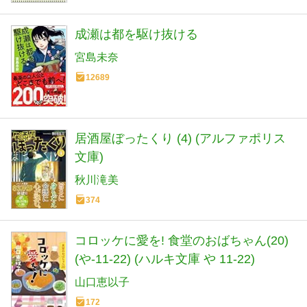
成瀬は都を駆け抜ける
宮島未奈
12689
居酒屋ぼったくり (4) (アルファポリス
文庫)
秋川滝美
374
コロッケに愛を! 食堂のおばちゃん(20)
(や-11-22) (ハルキ文庫 や 11-22)
山口恵以子
172