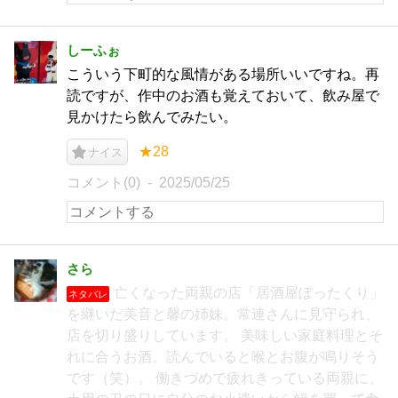
しーふぉ
こういう下町的な風情がある場所いいですね。再
読ですが、作中のお酒も覚えておいて、飲み屋で
見かけたら飲んでみたい。
★28
ナイス
コメント(0)
2025/05/25
さら
亡くなった両親の店「居酒屋ぼったくり」
ネタバレ
を継いだ美音と馨の姉妹。常連さんに見守られ、
店を切り盛りしています。 美味しい家庭料理とそ
れに合うお酒。読んでいると喉とお腹が鳴りそう
です（笑）。 働きづめで疲れきっている両親に、