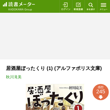
ログイン
新規登録
本を探
居酒屋ぼったくり (1) (アルファポリス文庫)
秋川滝美
感想
245