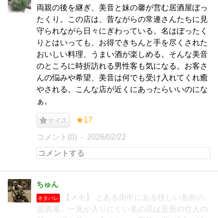
両親の後を継ぎ、美音と妹の馨が営む居酒屋ぼっ
たくり。この店は、昔ながらの常連さんたちに見
守られながら日々にぎわっている。名はぼったく
りとはいっても、お得できちんと手を尽くされた
おいしい料理、うまい酒が楽しめる。そんな美音
のところに時折訪れる男性客も気になる。お客さ
んの悩みや希望、美音は何でも受け入れてくれ癒
やされる。こんな店が近くにあったらいいのにな
ぁ。
★17
ナイス
コメント(0)
2026/02/22
ちゅん
【メモ】 とある街中にある怪しい名前の
ネタバレ
居酒屋。一見が入りにくい名の店は近所の住人の