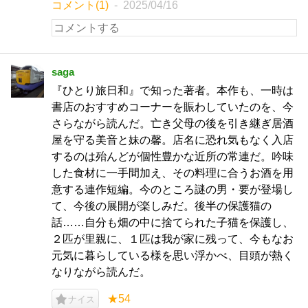
コメント(1)
2025/04/16
saga
『ひとり旅日和』で知った著者。本作も、一時は
書店のおすすめコーナーを賑わしていたのを、今
さらながら読んだ。亡き父母の後を引き継ぎ居酒
屋を守る美音と妹の馨。店名に恐れ気もなく入店
するのは殆んどが個性豊かな近所の常連だ。吟味
した食材に一手間加え、その料理に合うお酒を用
意する連作短編。今のところ謎の男・要が登場し
て、今後の展開が楽しみだ。後半の保護猫の
話……自分も畑の中に捨てられた子猫を保護し、
２匹が里親に、１匹は我が家に残って、今もなお
元気に暮らしている様を思い浮かべ、目頭が熱く
なりながら読んだ。
★54
ナイス