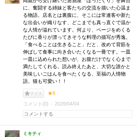
両親から受け継いだ居酒屋「ぼったくり」を舞台
に、奮闘する姉妹と客たちの交流を描いた心温ま
る物語。店名とは裏腹に、そこには常連客や新た
な出会いが織りなす、どこまでも真っ直ぐで温か
な人情が溢れています。何より、ページをめくる
たびに香りが漂ってきそうな料理の描写が秀逸。
「食べることは生きること」だと、改めて背筋を
伸ばして食事に向き合いたくなる一冊です。一皿
一皿に込められた想いが、お腹だけでなく心まで
満たしてくれる。読み終えたあと、大切な誰かと
美味しいごはんを食べたくなる、至福の人情物
語。猫も可愛い！！
★6
ナイス
コメント(0)
2026/04/04
ミキティ