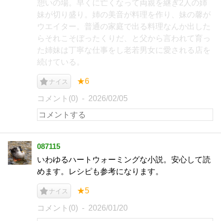
憩いの場。早くに亡くなって両親を継ぎ2人の姉
妹が切り盛り。姉の美音が料理を作り、妹の馨が
ウエイター。普通の家庭で出る料理なんか出した
らそれこそぼったくりだ、と父から言われて育っ
た姉妹は丁寧な仕事をし老若男女に愛される店を
続けている。
★6
ナイス
コメント(0)
2026/02/05
087115
いわゆるハートウォーミングな小説。安心して読
めます。レシピも参考になります。
★5
ナイス
コメント(0)
2026/01/20