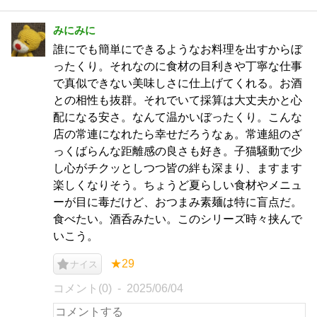
みにみに
誰にでも簡単にできるようなお料理を出すからぼ
ったくり。それなのに食材の目利きや丁寧な仕事
で真似できない美味しさに仕上げてくれる。お酒
との相性も抜群。それでいて採算は大丈夫かと心
配になる安さ。なんて温かいぼったくり。こんな
店の常連になれたら幸せだろうなぁ。常連組のざ
っくばらんな距離感の良さも好き。子猫騒動で少
し心がチクッとしつつ皆の絆も深まり、ますます
楽しくなりそう。ちょうど夏らしい食材やメニュ
ーが目に毒だけど、おつまみ素麺は特に盲点だ。
食べたい。酒呑みたい。このシリーズ時々挟んで
いこう。
★29
ナイス
コメント(0)
2025/06/04