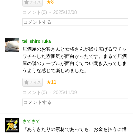
★8
ナイス
コメント(0)
2025/12/08
tai_shiroiruka
居酒屋のお客さんと女将さんが繰り広げるワチャ
ワチャした雰囲気が面白かったです。まるで居酒
屋の隣のテーブルが面白くてつい聞き入ってしま
うような感じで楽しめました。
★11
ナイス
コメント(0)
2025/11/09
さてさて
『ありきたりの素材であっても、お金を払うに惜