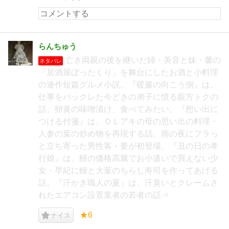
らんちゅう
亡き両親の後を継いだ姉・美音と妹・馨の
ネタバレ
「居酒屋ぼったくり」を舞台にしたお酒と小料理
の連作短篇グルメ小説。『暖簾の向こう側』は、
仕事をバックレた今どきの弟子に憤る親方トクの
話。卵黄の味噌漬け、食べてみたい。『想い出に
つける付箋』は、ＯＬアキの母の思い出の料理・
人参の葉の炒め物を再現する話。雨の夜にフラっ
と立ち寄った男性客・要が初登場。『丑の日の孝
行娘』は、鰻の価格高騰でお小遣いで買えない少
女・早紀に鰻と大葉のちらし寿司を作ってあげる
話。『汗かき職人の夏』は、汗臭いとクレームさ
れたエアコン設置業者の若者の話⇒
★6
ナイス