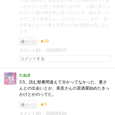
土用の丑の日に自分のお小遣いから鰻を買って食
べさせたいと思う中学生の女の子。 公園に捨てら
れていた猫の鳴き声に放っておけず、猫を拾って
きてしまう常連さん。 心がほっこりします。 店
の常連になった要と美音の今後の関係も気になり
ます。
★29
ナイス
コメント(0)
2025/05/15
たぬき
3.5。読む順番間違えて分かってなかった、要さ
んとの出会いとか、美音さんの居酒屋始めたきっ
かけとかのってた。
★5
ナイス
コメント(0)
2025/04/20