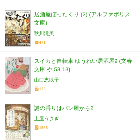
居酒屋ぼったくり (2) (アルファポリス
文庫)
秋川滝美
471
スイカと自転車 ゆうれい居酒屋9 (文春
文庫 や 53-13)
山口恵以子
123
謎の香りはパン屋から2
土屋うさぎ
1568