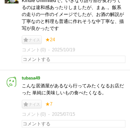
Kindle Unlimitedで。いきなり語り部が変わって
るのは違和感あったりしましたが、まぁ‥。飯系
の走りの一作のイメージでしたが、お酒の解説が
丁寧なのと料理も普通に作れそうな中丁寧な、描
写が良かったです
★24
ナイス
コメント(0)
2025/10/19
tubasa49
こんな居酒屋があるなら行ってみたくなるお店だ
った 単純に美味しいもの食べたくなる。
★7
ナイス
コメント(0)
2025/07/15