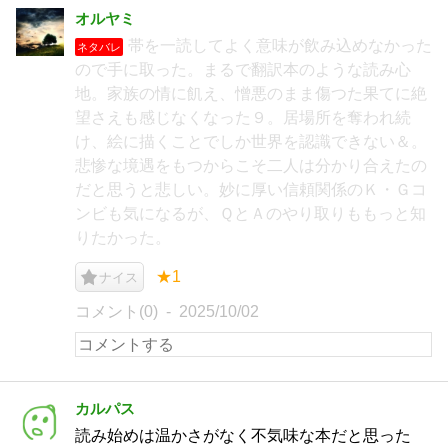
オルヤミ
帯を一読してよく意味が飲み込めなかった
ネタバレ
ので手に取った。まるで翻訳本のような読み心
地。家族の情に飢え、憎悪のまま傷つた果てに絶
望さえも感じなくなった９。居場所を奪われ続
け、絵に描くことでしか世界を認識できない＆。
悲惨な境遇をもつからこそ二人は分かり合えたの
だと思うと悲しい。妙に厚い信頼関係のＫ・Ｇコ
ンビも気になるが、ＱとＡのやり取りももっと知
りたかった。
★1
ナイス
コメント(0)
2025/10/02
カルパス
読み始めは温かさがなく不気味な本だと思った