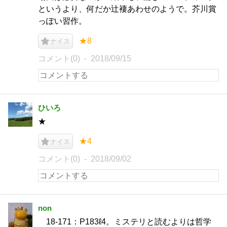
というより、何だか辻褄あわせのようで。芥川賞
っぽい習作。
★8
ナイス
コメント(0)
2018/09/15
ひいろ
★
★4
ナイス
コメント(0)
2018/09/02
non
18-171：P183ℓ4。ミステリと読むよりは哲学