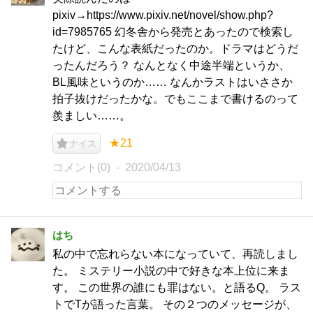
pixiv→https://www.pixiv.net/novel/show.php?
id=7985765 幻冬舎から発売とあったので検索し
たけど、こんな表紙だったのか。ドラマはどうだ
ったんだろう？ なんとなく中途半端というか、
BL風味というのか…… なんかラストはいささか
拍子抜けだったかな。でもここまで書けるのって
羨ましい……。
★21
ナイス
コメント(0)
2020/04/13
はち
私の中で忘れらない本になっていて、再読しまし
た。 ミステリー小説の中で好きな本上位に来ま
す。 この世界の誰にも罪はない。と語るQ。 ラス
トでTが語った言葉。 その２つのメッセージが、