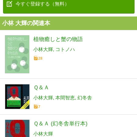
今すぐ登録する（無料）
小林 大輝の関連本
植物癒しと蟹の物語
小林大輝
コトノハ
28
Ｑ＆Ａ
小林大輝
本間智恵
幻冬舎
7
Ｑ＆Ａ (幻冬舎単行本)
小林大輝