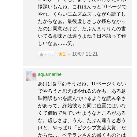
懐深いもんね。これほんっと10ページで
やれ。くらいにムズムズしながら読了し
たからなぁ。最後虚しさしか残らなかっ
たのは同意だけど、たぶんまりりんの書
いてる意味とは違うよね？日本語って難
しいなぁ……笑。
★2
10/07 11:21
ナイス
aquamarine
あはは(≧▽≦)そうだね、10ページくらい
でやろうと思えばやれるのかも。ある意
味翻訳ものを読んでいるような読み辛さ
があって、終始彼らと同じ位置にはいな
くて俯瞰で見ていたようなところがある
な。虚しさは、うん、たぶん違うと思う
けど、やっぱり「ピクシブ文芸大賞」だ
からね…。ベテランさんの書くものとは