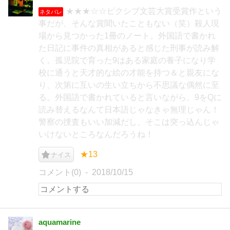
★★★☆☆ピクシブ文芸大賞受賞作という
ネタバレ
事だが、そんな賞聞いたこともない（笑）殺人現
場から見つかった1冊のノート。外国語で書かれ
た日記に事件の真相があると感じた刑事が読み解
く。孤児院で育った9はある家庭の養子になり学
校に通うと天才的な絵の才能を持つ＆と親友にな
り、次第に互いの生い立ちから不思議な偶然に至
る。外国語で書かれていると言いながら、9をQに
読み替えるなんて日本語じゃなきゃ無理じゃん！
警察の捜査もいい加減だし、そこは突っ込んじゃ
いけないところなんだろうね！
★13
ナイス
コメント(0)
2018/10/15
aquamarine