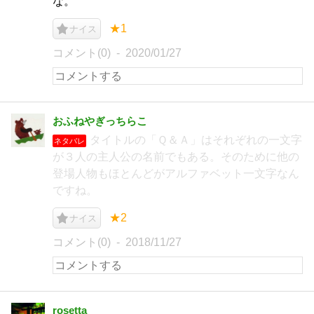
な。
★1
ナイス
コメント(0)
2020/01/27
おふねやぎっちらこ
タイトルの「Ｑ＆Ａ」はそれぞれの一文字
ネタバレ
が３人の主人公の名前でもある。そのために他の
登場人物もほとんどがアルファベット一文字なん
ですね。
★2
ナイス
コメント(0)
2018/11/27
rosetta