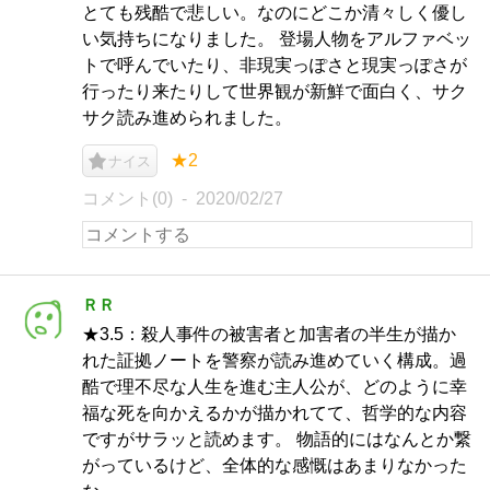
とても残酷で悲しい。なのにどこか清々しく優し
い気持ちになりました。 登場人物をアルファベッ
トで呼んでいたり、非現実っぽさと現実っぽさが
行ったり来たりして世界観が新鮮で面白く、サク
サク読み進められました。
★2
ナイス
コメント(0)
2020/02/27
ＲＲ
★3.5：殺人事件の被害者と加害者の半生が描か
れた証拠ノートを警察が読み進めていく構成。過
酷で理不尽な人生を進む主人公が、どのように幸
福な死を向かえるかが描かれてて、哲学的な内容
ですがサラッと読めます。 物語的にはなんとか繋
がっているけど、全体的な感慨はあまりなかった