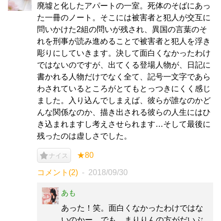
廃墟と化したアパートの一室。死体のそばにあっ
た一冊のノート。そこには被害者と犯人が交互に
問いかけた2組の問いが残され、異国の言葉のそ
れを刑事が読み進めることで被害者と犯人を浮き
彫りにしていきます。決して面白くなかったわけ
ではないのですが、出てくる登場人物が、日記に
書かれる人物だけでなく全て、記号一文字であら
わされているところがとてもとっつきにくく感じ
ました。入り込んでしまえば、彼らが誰なのかど
んな関係なのか、描き出される彼らの人生にはひ
き込まれますし考えさせられます…そして最後に
残ったのは虚しさでした。
★80
ナイス
コメント(2)
2018/09/30
あも
あった！笑。面白くなかったわけではな
いのかー。でも、まりりんの方がだいぶ