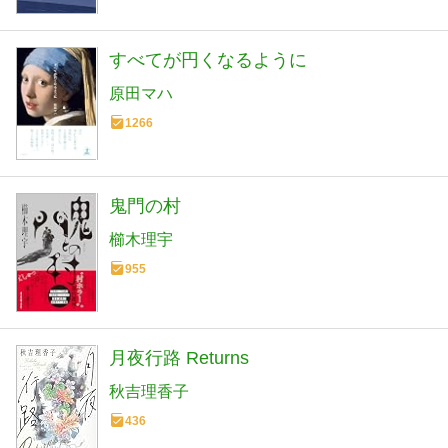
すべてが円くなるように
原田マハ
1266
鬼門の村
櫛木理宇
955
月夜行路 Returns
秋吉理香子
436