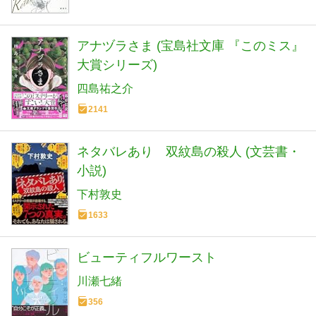
アナヅラさま (宝島社文庫 『このミス』
大賞シリーズ)
四島祐之介
2141
ネタバレあり 双紋島の殺人 (文芸書・
小説)
下村敦史
1633
ビューティフルワースト
川瀬七緒
356