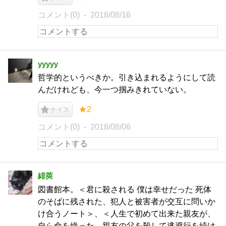
コメント(0)
2018/08/16
yyyyy
哲学的というべきか。引き込まれるようにして読
んだけれども、今一つ掴みきれていない。
★2
ナイス
コメント(0)
2018/08/06
緋莢
図書館本。＜君に殺される 僕は幸せだった 死体
のそばに残された、犯人と被害者が交互に問いか
け合うノート＞、＜人生で初めて出来た親友が、
自ら命を絶った。親友の父を殺して逃避行を続け