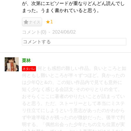
が、次第にエピソードが重なりどんどん読んでし
まった。うまく書かれていると思う。
★1
ナイス
コメント(0)
2024/06/02
栗林
何とも感想の難しい作品。良いところと如
ネタバレ
何ともし難いところが半々ずつほど。良かったの
は少年Qと&の、この短い作品内で見ても意外に
短く少なく感じる会話文･そのやりとりの全て。
おそらくここに著者のやりたいことが詰まってい
ると思う。ただ、ストーリーとして本当にミステ
リ仕立てにしようという意志があったのかわから
ず中途半端さが残ったのが微妙だった。後半で判
明する、「偶然出会った少年たちの立ち位置が実