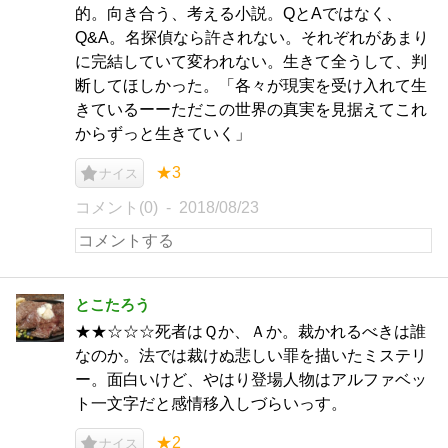
的。向き合う、考える小説。QとAではなく、
Q&A。名探偵なら許されない。それぞれがあまり
に完結していて変われない。生きて全うして、判
断してほしかった。「各々が現実を受け入れて生
きているーーただこの世界の真実を見据えてこれ
からずっと生きていく」
★3
ナイス
コメント(0)
2018/08/23
とこたろう
★★☆☆☆死者はＱか、Ａか。裁かれるべきは誰
なのか。法では裁けぬ悲しい罪を描いたミステリ
ー。面白いけど、やはり登場人物はアルファベッ
ト一文字だと感情移入しづらいっす。
★2
ナイス