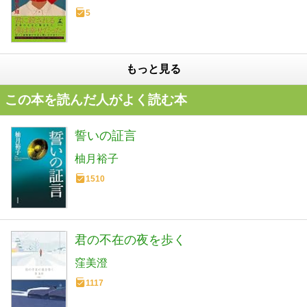
5
もっと見る
この本を読んだ人がよく読む本
誓いの証言
柚月裕子
1510
君の不在の夜を歩く
窪美澄
1117