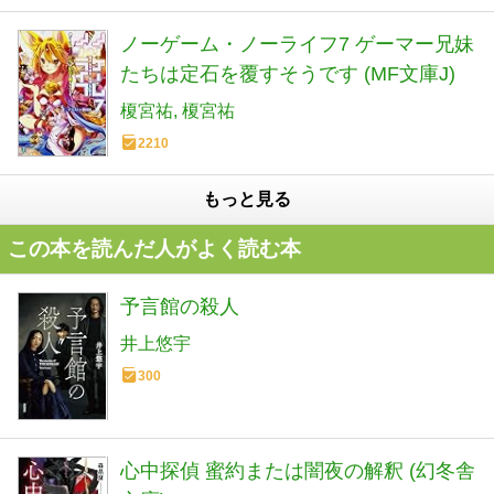
ノーゲーム・ノーライフ7 ゲーマー兄妹
たちは定石を覆すそうです (MF文庫J)
榎宮祐
榎宮祐
2210
もっと見る
この本を読んだ人がよく読む本
予言館の殺人
井上悠宇
300
心中探偵 蜜約または闇夜の解釈 (幻冬舎