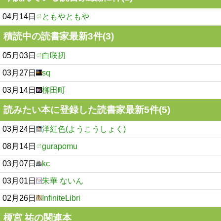
04月14日
ともやともや
積読中の読書家最新3件(3)
05月03日
白咲扨
03月27日
sq
03月14日
柳田町
読みたい本に登録した読書家最新5件(5)
03月24日
洋紅色(ようこうしょく)
08月14日
gurapomu
03月07日
kc
03月01日
朱華 ないん
02月26日
InfiniteLibri
榎宮 祐の関連本