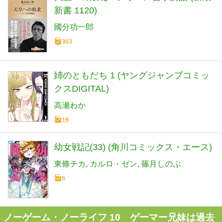
新書 1120)
國分功一郎
303
姉のともだち 1 (ヤングジャンプコミッ
クスDIGITAL)
高瀬わか
19
幼女戦記(33) (角川コミックス・エース)
東條チカ
カルロ・ゼン
篠月しのぶ
6
ノーゲーム・ノーライフ 10 ゲーマー兄妹は過去