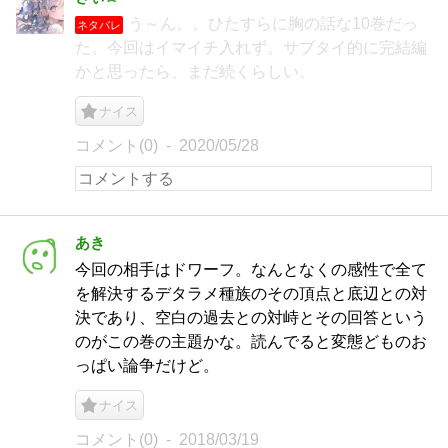
う～ん。。ひたすらに胸の話な10巻だっ
ネタバレ
た。今回はイマイチ入れず。サブタイ的に完結編
かと思ったら、まだ続くらしい。
ナイス
コメント(0)
2020/05/28
あき
今回の相手はドワーフ。なんとなくの感性で全て
を解決するデタラメ種族のその頂点と底辺との対
決であり、空白の過去との対峙とその回答という
のがこの巻の主題かな。読んでると変態どものお
っぱい論争だけど。
ナイス
コメント(0)
2018/03/19