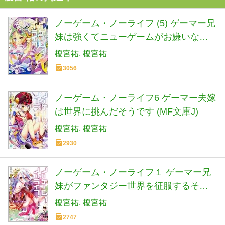
ノーゲーム・ノーライフ (5) ゲーマー兄
妹は強くてニューゲームがお嫌いなよ
うです (MF文庫J)
榎宮祐
榎宮祐
3056
ノーゲーム・ノーライフ6 ゲーマー夫嫁
は世界に挑んだそうです (MF文庫J)
榎宮祐
榎宮祐
2930
ノーゲーム・ノーライフ１ ゲーマー兄
妹がファンタジー世界を征服するそう
です (MF文庫 J か 12-1)
榎宮祐
榎宮祐
2747