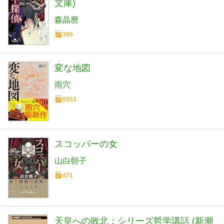
文庫)
森晶麿
395
変な地図
雨穴
5553
スコッパーの女
山白朝子
471
天皇への敗北：シリーズ哲学講話 (新潮