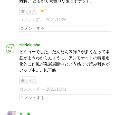
難解。 ともかく褐色ロリ鬼っ子ゲット。
★2
ナイス
コメント(0)
2021/11/26
sktdokusho
ビミョーでした。だんだん装飾？が多くなって本
筋がようわからんように。アンモナイトの特定進
化的に作風が発展展開中という感じで読み難さが
アップ中……以下略
ナイス
コメント(0)
2021/11/01
きぃ✬