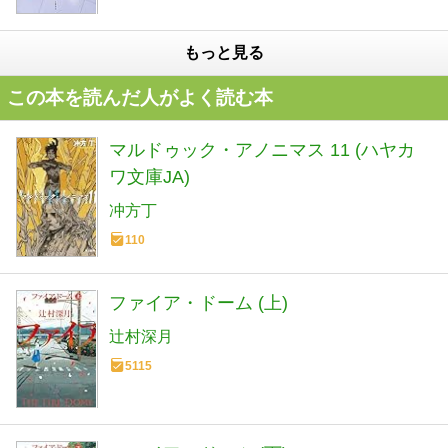
もっと見る
この本を読んだ人がよく読む本
マルドゥック・アノニマス 11 (ハヤカ
ワ文庫JA)
冲方丁
110
ファイア・ドーム (上)
辻村深月
5115