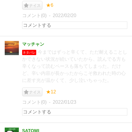
★6
ナイス
コメント(0)
2022/02/20
マッチャン
今まではずっと辛くて、ただ耐えることし
ネタバレ
かできない状況が続いていたから、読んでる方も
辛くなって読むペースも落ちてしまった。だけ
ど、辛い内容が長かったからこそ救われた時の心
に差す光が温かくて、少し泣いちゃった。
★12
ナイス
コメント(0)
2022/01/23
SATOMI