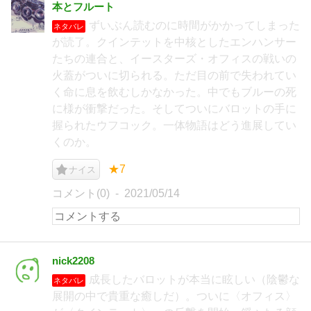
本とフルート
ずいぶん読むのに時間がかかってしまった
ネタバレ
が読了。クインテットを中核としたエンハンサー
たちの連合と、イースターズ・オフィスの戦いの
火蓋がついに切られる。ただ目の前で失われてい
く命に息を飲むしかなかった。中でもブルーの死
に様が衝撃だった。そしてついにバロットの手に
握られたウフコック。一体物語はどう進展してい
くのか。
★7
ナイス
コメント(0)
2021/05/14
nick2208
成長したバロットが本当に眩しい（陰鬱な
ネタバレ
展開の中で貴重な癒しだ）。ついに〈オフィス〉