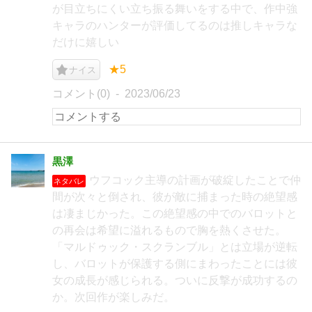
が目立ちにくい立ち振る舞いをする中で、作中強
キャラのハンターが評価してるのは推しキャラな
だけに嬉しい
★5
ナイス
コメント(0)
2023/06/23
黒澤
ウフコック主導の計画が破綻したことで仲
ネタバレ
間が次々と倒され、彼が敵に捕まった時の絶望感
は凄まじかった。この絶望感の中でのバロットと
の再会は希望に溢れるもので胸を熱くさせた。
「マルドゥック・スクランブル」とは立場が逆転
し、バロットが保護する側にまわったことには彼
女の成長が感じられる。ついに反撃が成功するの
か。次回作が楽しみだ。