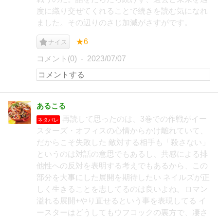
度に織り交ぜてくれることで続きを読む気になれ
ました。その辺りのさじ加減がさすがです。
★6
ナイス
コメント(0)
2023/07/07
あるこる
再読して思ったのは、3巻での作戦がイー
ネタバレ
スターズ・オフィスの心情からかけ離れていて、
だからこそ失敗した 敵対する相手も「殺さない」
というのは対話の意思でもあるし、共感による排
他性への反対を表明する考えでもあるから、この
部分を大事にした展開を期待したい ネイルズが正
しく生きることを志してるのは良いよね。ロマン
溢れる展開+やり直せるという事を表現してる イ
ースターはどうしてもウフコックの裏方で、凄さ