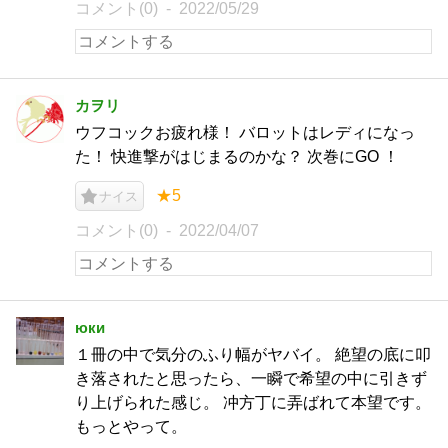
コメント(0)
2022/05/29
カヲリ
ウフコックお疲れ様！ バロットはレディになっ
た！ 快進撃がはじまるのかな？ 次巻にGO ！
★5
ナイス
コメント(0)
2022/04/07
юки
１冊の中で気分のふり幅がヤバイ。 絶望の底に叩
き落されたと思ったら、一瞬で希望の中に引きず
り上げられた感じ。 冲方丁に弄ばれて本望です。
もっとやって。