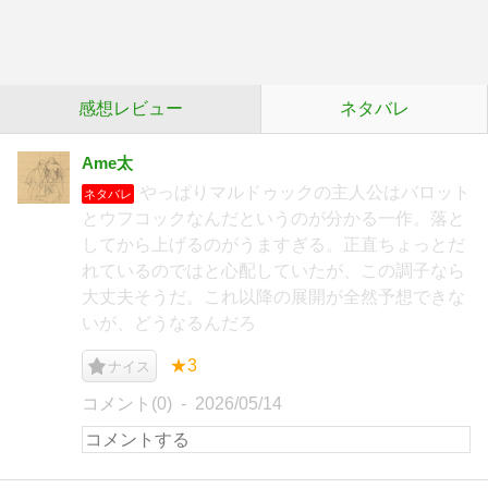
感想レビュー
ネタバレ
Ame太
やっぱりマルドゥックの主人公はバロット
ネタバレ
とウフコックなんだというのが分かる一作。落と
してから上げるのがうますぎる。正直ちょっとだ
れているのではと心配していたが、この調子なら
大丈夫そうだ。これ以降の展開が全然予想できな
いが、どうなるんだろ
★3
ナイス
コメント(0)
2026/05/14