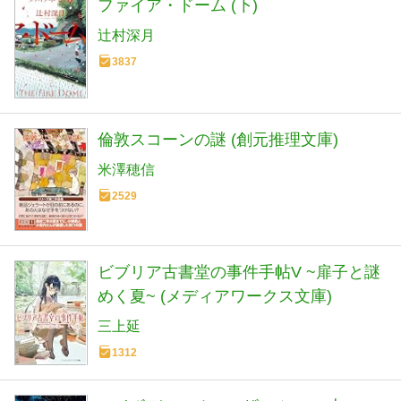
ファイア・ドーム (下)
辻村深月
3837
倫敦スコーンの謎 (創元推理文庫)
米澤穂信
2529
ビブリア古書堂の事件手帖V ~扉子と謎
めく夏~ (メディアワークス文庫)
三上延
1312