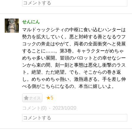
せんにん
マルドゥックシティの中枢に食い込むハンターは
勢力を拡大していく。悪と対峙する善となるウフ
コックの奔走はやがて、両者の全面衝突へと発展
することに……。第3巻。キャラクターがめちゃ
めちゃ多い展開。冒頭のバロットとの幸せなシー
ンから束の間、刻一刻と事態は悪化し衝撃のラス
ト。絶望、ただ絶望。でも、そこからの巻き返
し。めちゃめちゃ熱い、激熱過ぎる。手を差し伸
べる側がこちらになるの、本当に嬉しいよ。
★5
ナイス
コメント(0)
2023/10/20