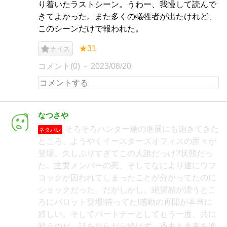
り着いたラストシーン。うわー、我慢して読んで
きてよかった。また多くの犠牲者が出たけれど、
このシーンだけで報われた。
★31
ナイス
コメント(0)
2023/08/20
なつさや
そろそろハンター達の進展にも飽きてきた
ネタバレ
ところ、ようやくイースターズオフィスの面々が
登場。久しぶりすぎてこの人誰だっけ?状態だっ
た。主要メンバーの死、そしてなにより遂にウフ
コックが囚われてしまったことが分かってたのに
ショックだった。だがしかし、絶望感が漂うとこ
ろにバロット登場!待ってた!感動の再開が本当に
嬉しい。そしてパートナーとしてもう一度、共に
戦うのだ。話をだらだら続けず、過去と未来を適