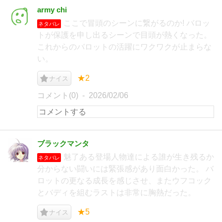
army chi
ここで冒頭のシーンに繋がるのか! バロッ
ネタバレ
トが保護を申し出るシーンで目頭が熱くなった。
これからのバロットの活躍にワクワクが止まらな
い。
★2
ナイス
コメント(0)
2026/02/06
ブラックマンタ
魅了ある登場人物達による誰が生き残るか
ネタバレ
分からない闘いには緊張感があり面白かった。 バ
ロットの更なる成長を感じさせ、またウフコック
とバディを組むラストは非常に胸熱だった。
★5
ナイス