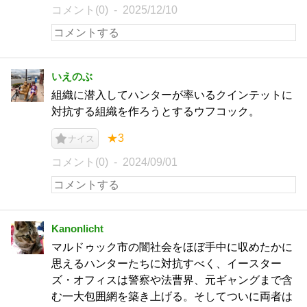
コメント(0)
2025/12/10
いえのぶ
組織に潜入してハンターが率いるクインテットに
対抗する組織を作ろうとするウフコック。
★3
ナイス
コメント(0)
2024/09/01
Kanonlicht
マルドゥック市の闇社会をほぼ手中に収めたかに
思えるハンターたちに対抗すべく、イースター
ズ・オフィスは警察や法曹界、元ギャングまで含
む一大包囲網を築き上げる。そしてついに両者は