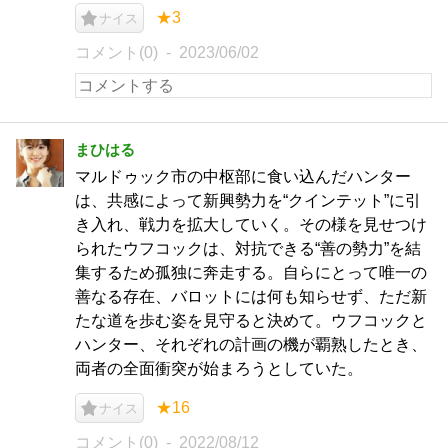
★3
ナイス
コメント(0)
2023/06/02
まひはる
マルドゥック市の中枢部に食い込んだハンター
は、共感によって新興勢力を“クインテット”に引
き入れ、戦力を拡大していく。その様を見せつけ
られたウフコックは、対抗できる“善の勢力”を結
集するため孤独に奔走する。自らにとって唯一の
善なる存在、バロットには何も知らせず、ただ新
たな道を歩む姿を見守ると決めて。ウフコックと
ハンター、それぞれの計画の機が覇熟したとき、
両者の全面衝突が始まろうとしていた。
★16
ナイス
コメント(0)
2022/08/12