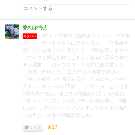
香久山2号店
バロットの未来に祝杯を挙げつつ、その裏
ネタバレ
でクインテットがさらに勢力を拡大。〈非常線作
戦〉が功を奏すかに見えたが、周到な罠によりウ
フコックが捕えられてしまう。読者に示唆されて
きた結末……だがウフコックの前に彼の救った
「未来」が現れる。 二大勢力の衝突で物語の
「序」が終わった感があるが、円卓のキングやド
クター・ホィールの正体、〈シザース〉という第
3勢力の存在と、まだまだ情報が出てくる3巻目。
バロット・ウフコックのバディが再結成し、3冊
にわたってウジウジしていたガス室から出られた
のは良し。次巻の活躍が楽しみ。
★10
ナイス