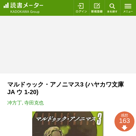
ログイン
新規登録
本を探
マルドゥック・アノニマス3 (ハヤカワ文庫
JA ウ 1-20)
冲方丁
,
寺田克也
感想
163