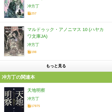
冲方丁
257
マルドゥック・アノニマス 10 (ハヤカ
ワ文庫JA)
冲方丁
198
もっと見る
冲方丁の関連本
天地明察
冲方丁
17975