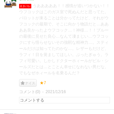
うあああああ！！感情が追いつかない！！
ネタバレ
ウフコックはこのガス室で死ぬんだと思ってた。
バロットが来ることは分かってたけど、それがウ
フコックの最期で、そこに向かう物語だと…ああ
ああ良かったよウフコック…！神様…！！ブルー
の最後に見せた良心…なんて凄まじい…ウフコッ
クにすら悟らせないその強靭な精神力…。スティ
ールだけは知ってたのかな…。レザーもだけど、
ラフィ！目を覚ましてほしい。ぶったぎゅう。ラ
フィ可愛い。しかしドクターホィールがビル・シ
ールズだとは…とことん幸せになれない男だな。
でもなぜホィールを名乗るんだ？
★7
ナイス
コメント(0)
2021/12/16