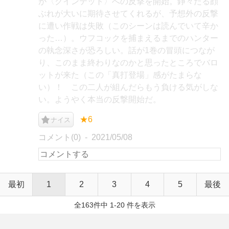
が〈クインテット〉への反撃を開始。錚々たる顔
ぶれが大いに期待させてくれるが、予想外の反撃
に遭い作戦は失敗（このシーンは読んでいて辛か
った…）。ウフコックを捕まえるまでのハンター
の執念深さが恐ろしい。話が1巻の冒頭につなが
り、このまま終わりなのかと思ったところでバロ
ットが来た（この「真打登場」感がたまらな
い）！ この二人が組んだらもう負ける気がしな
い。ようやく本当の反撃開始だ。
★6
ナイス
コメント(0)
2021/05/08
最初
1
2
3
4
5
最後
全163件中 1-20 件を表示