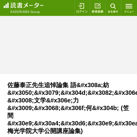
ログイン
新規登録
本を探
佐藤泰正先生追悼論集 語&#x308a;紡
&#x3050;&#x3079;&#x304d;&#x3082;&#x306e
&#x3008;文学&#x306e;力
&#x3009;&#x3068;&#x306f;何&#x304b; (笠
間
&#x30e9;&#x30a4;&#x30d6;&#x30e9;&#x30ea
梅光学院大学公開講座論集)