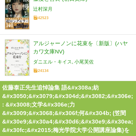
辻村深月
42523
アルジャーノンに花束を〔新版〕(ハヤ
カワ文庫NV)
ダニエル・キイス
小尾芙佐
24134
佐藤泰正先生追悼論集 語&#x308a;紡
&#x3050;&#x3079;&#x304d;&#x3082;&#x306e;
: &#x3008;文学&#x306e;力
&#x3009;&#x3068;&#x306f;何&#x304b; (笠間
&#x30e9;&#x30a4;&#x30d6;&#x30e9;&#x30ea;
&#x30fc;&#x2015;梅光学院大学公開講座論集)を