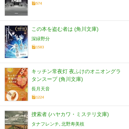
574
この本を盗む者は (角川文庫)
深緑野分
1583
キッチン常夜灯 夜ふけのオニオングラ
タンスープ (角川文庫)
長月天音
1224
捜索者 (ハヤカワ・ミステリ文庫)
タナフレンチ
北野寿美枝