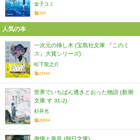
金子ユミ
334
人気の本
一次元の挿し木 (宝島社文庫 『このミ
ス』大賞シリーズ)
松下龍之介
23444
世界でいちばん透きとおった物語 (新潮
文庫 す 31-2)
杉井光
29954
傲慢と善良 (朝日文庫)