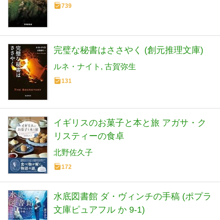
739
完璧な秘書はささやく (創元推理文庫)
ルネ・ナイト
古賀弥生
131
イギリスのお菓子と本と旅 アガサ・ク
リスティーの食卓
北野佐久子
172
水底図書館 ダ・ヴィンチの手稿 (ポプラ
文庫ピュアフル か 9-1)