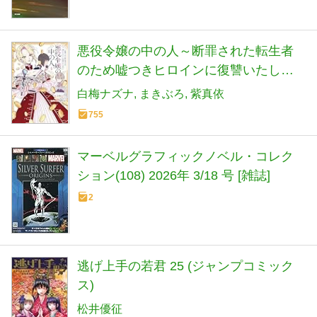
悪役令嬢の中の人～断罪された転生者
のため嘘つきヒロインに復讐いたしま
す～(4) (comic LAKE)
白梅ナズナ
まきぶろ
紫真依
755
マーベルグラフィックノベル・コレク
ション(108) 2026年 3/18 号 [雑誌]
2
逃げ上手の若君 25 (ジャンプコミック
ス)
松井優征