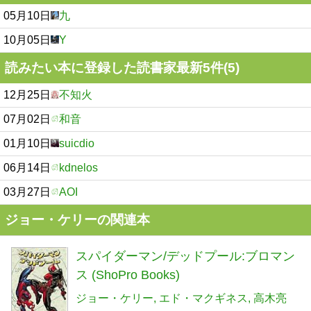
05月10日
九
10月05日
Y
読みたい本に登録した読書家最新5件(5)
12月25日
不知火
07月02日
和音
01月10日
suicdio
06月14日
kdnelos
03月27日
AOI
ジョー・ケリーの関連本
スパイダーマン/デッドプール:ブロマン
ス (ShoPro Books)
ジョー・ケリー
エド・マクギネス
高木亮