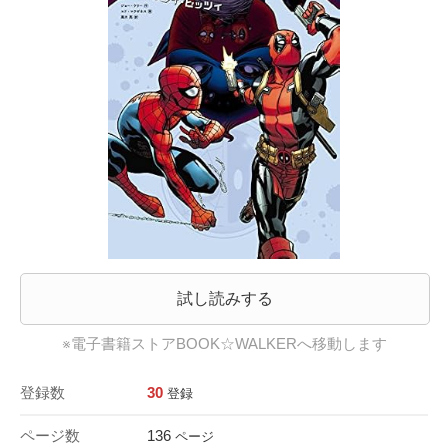
試し読みする
※電子書籍ストアBOOK☆WALKERへ移動します
登録数
30
登録
ページ数
136
ページ