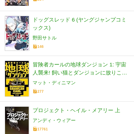
ドッグスレッド 6 (ヤングジャンプコミ
ックス)
野田サトル
146
冒険者カールの地球ダンジョン 1: 宇宙
人襲来! 飼い猫とダンジョンに放りこま
れたんだが? (ハヤカワ文庫SF)
マット・ディニマン
277
プロジェクト・ヘイル・メアリー 上
アンディ・ウィアー
17761