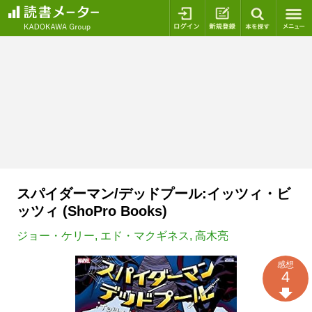
ログイン
新規登録
本を探
スパイダーマン/デッドプール:イッツィ・ビ
ッツィ (ShoPro Books)
ジョー・ケリー
,
エド・マクギネス
,
高木亮
感想
4