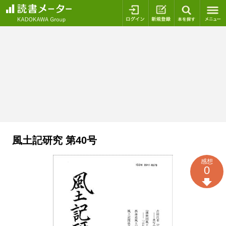
ログイン
新規登録
本を探
風土記研究 第40号
感想
0