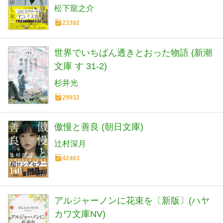
松下龍之介
23392
世界でいちばん透きとおった物語 (新潮
文庫 す 31-2)
杉井光
29932
傲慢と善良 (朝日文庫)
辻村深月
42463
アルジャーノンに花束を〔新版〕(ハヤ
カワ文庫NV)