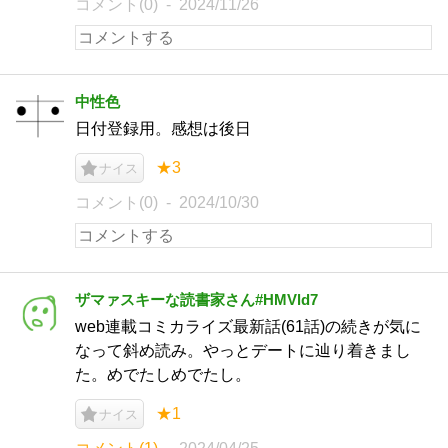
コメント(0)
2024/11/26
中性色
日付登録用。感想は後日
★3
ナイス
コメント(0)
2024/10/30
ザマァスキーな読書家さん#HMVld7
web連載コミカライズ最新話(61話)の続きが気に
なって斜め読み。やっとデートに辿り着きまし
た。めでたしめでたし。
★1
ナイス