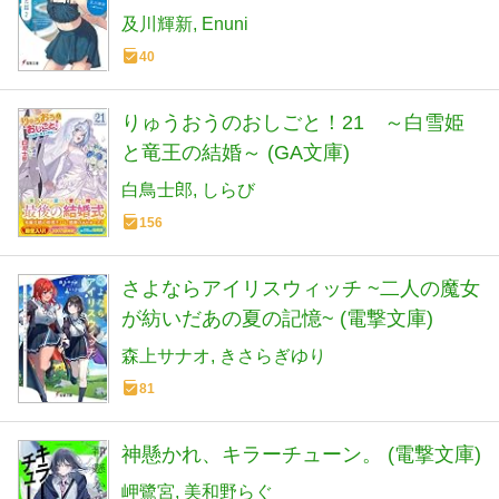
及川輝新
Enuni
40
りゅうおうのおしごと！21 ～白雪姫
と竜王の結婚～ (GA文庫)
白鳥士郎
しらび
156
さよならアイリスウィッチ ~二人の魔女
が紡いだあの夏の記憶~ (電撃文庫)
森上サナオ
きさらぎゆり
81
神懸かれ、キラーチューン。 (電撃文庫)
岬鷺宮
美和野らぐ