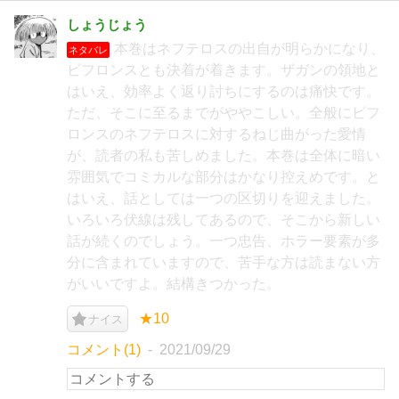
しょうじょう
本巻はネフテロスの出自が明らかになり、
ネタバレ
ビフロンスとも決着が着きます。ザガンの領地と
はいえ、効率よく返り討ちにするのは痛快です。
ただ、そこに至るまでがややこしい。全般にビフ
ロンスのネフテロスに対するねじ曲がった愛情
が、読者の私も苦しめました。本巻は全体に暗い
雰囲気でコミカルな部分はかなり控えめです。と
はいえ、話としては一つの区切りを迎えました。
いろいろ伏線は残してあるので、そこから新しい
話が続くのでしょう。一つ忠告、ホラー要素が多
分に含まれていますので、苦手な方は読まない方
がいいですよ。結構きつかった。
★10
ナイス
コメント(1)
2021/09/29