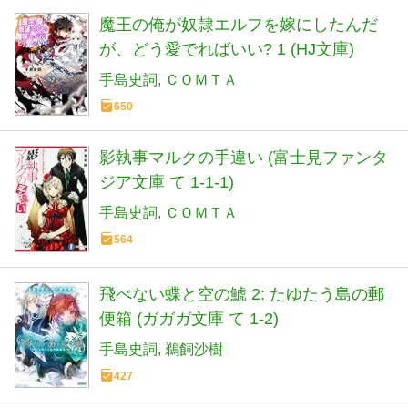
魔王の俺が奴隷エルフを嫁にしたんだ
が、どう愛でればいい? 1 (HJ文庫)
手島史詞
ＣＯＭＴＡ
650
影執事マルクの手違い (富士見ファンタ
ジア文庫 て 1-1-1)
手島史詞
ＣＯＭＴＡ
564
飛べない蝶と空の鯱 2: たゆたう島の郵
便箱 (ガガガ文庫 て 1-2)
手島史詞
鵜飼沙樹
427