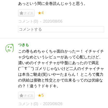
あっという間に全巻読んじゃうと思う。
★4
ナイス
コメント(0)
2020/08/06
つきも
この巻もめちゃくちゃ面白かったー！ イチャイチ
ャ少なめというレビューがあって心配したけど、
濃いめのイチャイチャが中盤にあったので満足
("⌒∇⌒") ゴメリじゃないけど二人のイチャイチャ
は本当ご馳走(笑) いやーたまらん！ ところで魔力
の供給は接吻と性交とかで出来るってのは伏線な
の？！違う？ドキドキ。
★5
ナイス
コメント(0)
2020/06/26