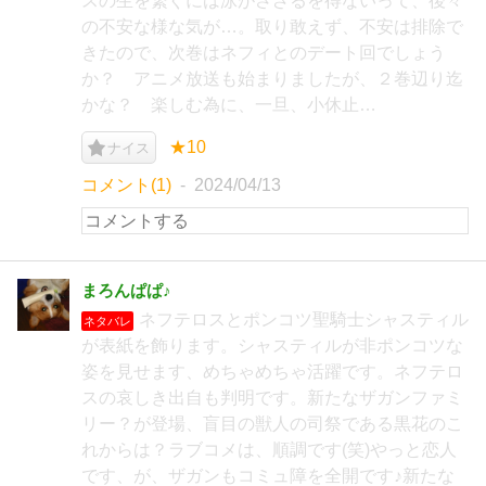
スの生を繋ぐには泳がさざるを得ないって、後々
の不安な様な気が…。取り敢えず、不安は排除で
きたので、次巻はネフィとのデート回でしょう
か？ アニメ放送も始まりましたが、２巻辺り迄
かな？ 楽しむ為に、一旦、小休止…
★10
ナイス
コメント(1)
2024/04/13
まろんぱぱ♪
ネフテロスとポンコツ聖騎士シャスティル
ネタバレ
が表紙を飾ります。シャスティルが非ポンコツな
姿を見せます、めちゃめちゃ活躍です。ネフテロ
スの哀しき出自も判明です。新たなザガンファミ
リー？が登場、盲目の獣人の司祭である黒花のこ
れからは？ラブコメは、順調です(笑)やっと恋人
です、が、ザガンもコミュ障を全開です♪新たな