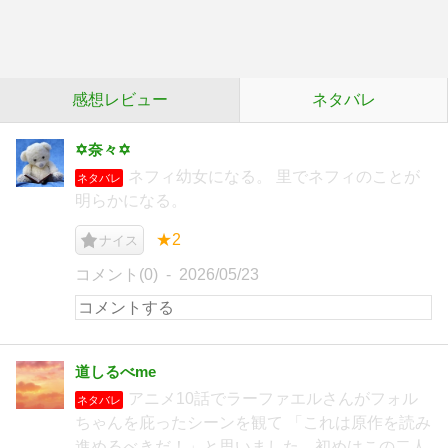
感想レビュー
ネタバレ
✡奈々✡
ネフィ幼女になる。 里でネフィのことが
ネタバレ
明らかになる。
★2
ナイス
コメント(0)
2026/05/23
道しるべme
アニメ10話でラーファエルさんがフォル
ネタバレ
ちゃんを庇ったシーンを観て 「これは原作を読み
進めるべきだ！」と思いました。初めはこの二人