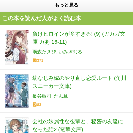
もっと見る
この本を読んだ人がよく読む本
負けヒロインが多すぎる! (9) (ガガガ文
庫 ガあ 16-11)
雨森たきび
いみぎむる
371
幼なじみ嫁のやり直し恋愛ルート (角川
スニーカー文庫)
長谷敏司
たん旦
83
会社の妹属性な後輩と、秘密の友達に
なった話2 (電撃文庫)