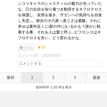
ンコツキャラのシャスティルの魅力が光っていた
な。己の出自を知り傷つき動揺するネフロテロス
を保護し、友情を築き、ザガンへの気持ちを自覚
し失恋...。彼女のその真っ直ぐさは素敵。それに
幸せは案外近くに(影の中に)いるかも？誰かに執
着する事、それを人は愛と呼ぶ...ビフロンスはネ
フロテロスを失い、どう変わるかな。
★20
ナイス
コメント(0)
2020/03/07
最初
1
2
3
最後
全56件中 1-20 件を表示