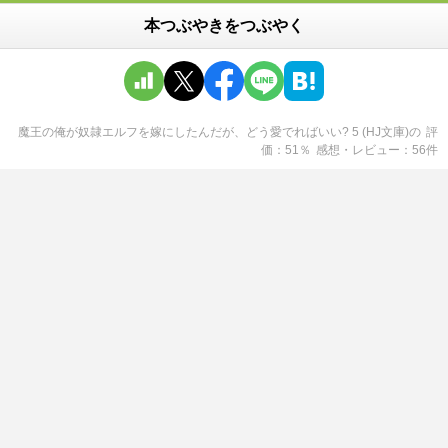
本つぶやきをつぶやく
魔王の俺が奴隷エルフを嫁にしたんだが、どう愛でればいい? 5 (HJ文庫)
の
評
価
51
％
感想・レビュー
56
件