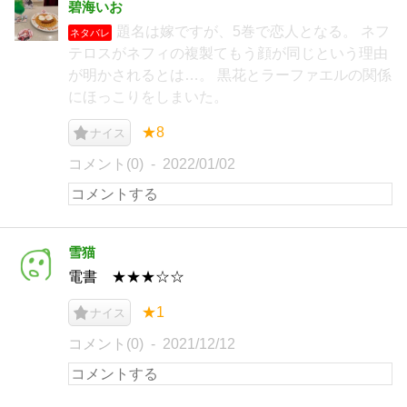
碧海いお
題名は嫁ですが、5巻で恋人となる。 ネフ
ネタバレ
テロスがネフィの複製てもう顔が同じという理由
が明かされるとは…。 黒花とラーファエルの関係
にほっこりをしまいた。
★8
ナイス
コメント(0)
2022/01/02
雪猫
電書 ★★★☆☆
★1
ナイス
コメント(0)
2021/12/12