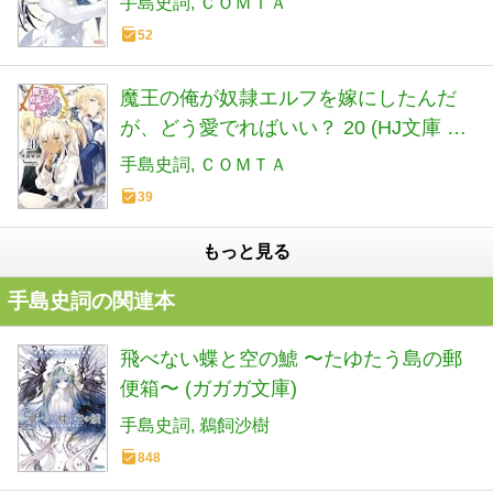
手島史詞
ＣＯＭＴＡ
52
魔王の俺が奴隷エルフを嫁にしたんだ
が、どう愛でればいい？ 20 (HJ文庫 て
02-01-20)
手島史詞
ＣＯＭＴＡ
39
もっと見る
手島史詞の関連本
飛べない蝶と空の鯱 〜たゆたう島の郵
便箱〜 (ガガガ文庫)
手島史詞
鵜飼沙樹
848