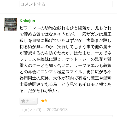
Kobajun
ビフロンスの幼稚な戯れもひと段落か、尤もそれ
で諦める質ではなさそうだが。一応ザガンは魔王
殺しを目標に掲げていたはずだが、実際まだ殺し
切る術が無いのか、実行してしまう事で他の魔王
が警戒するのを防ぐためか、はたまた。一方でネ
フテロスを義妹に迎え、ケット・シーの黒花と狐
獣人のクーとも知り合いに。ラーファエルも義娘
との再会にニンマリ極悪スマイル。更に広がる不
器用同士の恋路。大体が領内で有名な魔王や聖騎
士長他関連である為、どう見てもイロモノ領であ
る、だがそれが良い。
★5
ナイス
コメント(0)
2020/06/13