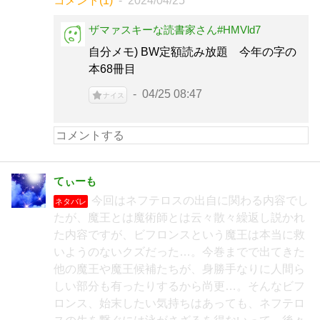
コメント(1)
2024/04/25
ザマァスキーな読書家さん#HMVld7
自分メモ) BW定額読み放題 今年の字の
本68冊目
04/25 08:47
ナイス
てぃーも
今回はネフテロスの出自に関わる内容でし
ネタバレ
たが、魔王とは魔術師とは云々散々繰返し説かれ
た内容ですが、ビフロンスという魔王は本当に救
いようのないクズだった…。今巻までで出てきた
他の魔王や魔王候補たちが、身勝手なりに人間ら
しい部分も有ったりするから尚更…。そんなビフ
ロンス、始末したい気持ちはあっても、ネフテロ