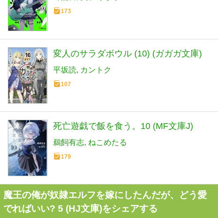
173
変人のサラダボウル (10) (ガガガ文庫)
平坂読
カントク
107
死亡遊戯で飯を食う。10 (MF文庫J)
鵜飼有志
ねこめたる
179
魔王の俺が奴隷エルフを嫁にしたんだが、どう愛
でればいい? 5 (HJ文庫)をシェアする