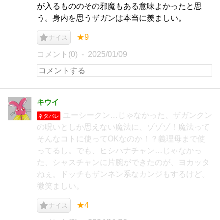
が入るもののその邪魔もある意味よかったと思
う。身内を思うザガンは本当に羨ましい。
★9
ナイス
コメント(0)
2025/01/09
キウイ
ユーシークン…じゃなかった、ザガンクン
ネタバレ
の呪いとしか思えない魔法に、ゾゾゾ！魔法って
そんなコトに使ってOKなのか！？義理母まで使
ってるし。でも、ヒシハナチャン…じゃなかっ
た、シャスチャンに片腕ができたのが、ヨカッタ
ねぇ。ドッチもザンネン系なカンジもするけど。
微笑ましい。
★4
ナイス