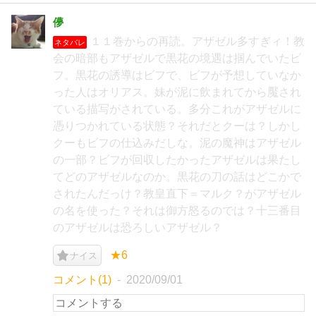
儚
１１巻からの再読。アザゼル多すぎィ！教
ネタバレ
会の暗部もアザゼルで黒花の境遇は掴んでいたビ
フ。黒花の誘導はビフで、ビフが予想していなか
った人はオリアス。妹が泥に飲まれてから魘され
ている描写がされている。多分これがアザゼルに
憑りつかれている状態？それだとクーは？しかし
クーもビフの仕込みだしな。泥の魔神はアザゼル
の一部？ビフが回収したかったアザゼルは果たし
てどのアザゼルなのか。黒花の刀の話はどこかで
されたんだっけ？教皇直下＝マルク？がアザゼル
の名を使った？それは御方怒るのでは？十三番目
のアザゼルは恐ろしいアザゼル？
★6
ナイス
コメント(1)
2020/09/01