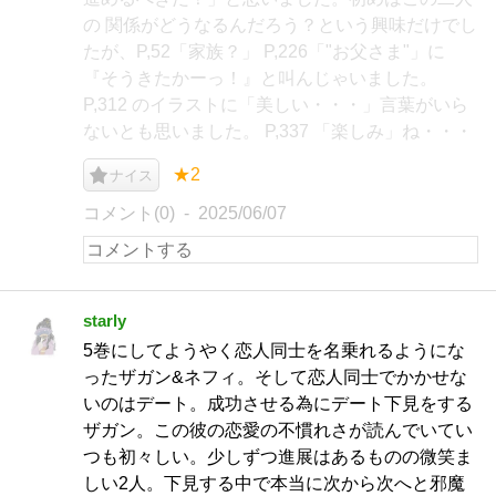
の 関係がどうなるんだろう？という興味だけでし
たが、P,52「家族？」 P,226「"お父さま"」に
『そうきたかーっ！』と叫んじゃいました。
P,312 のイラストに「美しい・・・」言葉がいら
ないとも思いました。 P,337 「楽しみ」ね・・・
★2
ナイス
コメント(0)
2025/06/07
starly
5巻にしてようやく恋人同士を名乗れるようにな
ったザガン&ネフィ。そして恋人同士でかかせな
いのはデート。成功させる為にデート下見をする
ザガン。この彼の恋愛の不慣れさが読んでいてい
つも初々しい。少しずつ進展はあるものの微笑ま
しい2人。下見する中で本当に次から次へと邪魔