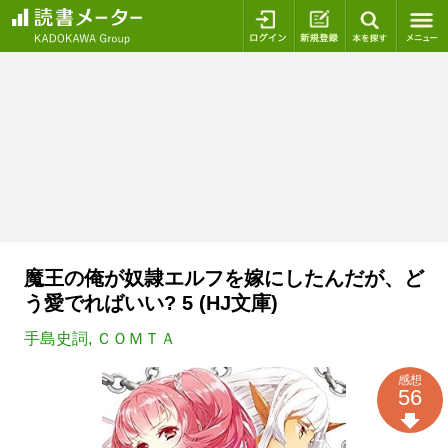
ログイン
新規登録
本を探
魔王の俺が奴隷エルフを嫁にしたんだが、ど
う愛でればいい? 5 (HJ文庫)
手島史詞
,
ＣＯＭＴＡ
感想
56