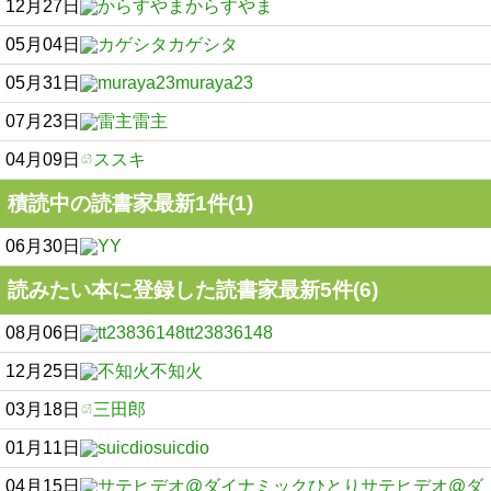
12月27日
からすやま
05月04日
カゲシタ
05月31日
muraya23
07月23日
雷主
04月09日
ススキ
積読中の読書家最新1件(1)
06月30日
Y
読みたい本に登録した読書家最新5件(6)
08月06日
tt23836148
12月25日
不知火
03月18日
三田郎
01月11日
suicdio
04月15日
サテヒデオ@ダ