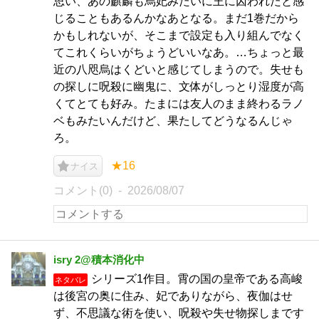
思い、あの麒麟も烏妃みたいに王に囚われたと感
じることもあるんかなあとなる。まだ1巻だから
かもしれないが、そこまで設定も入り組んでなく
てこれくらいがちょうどいいなあ。…ちょっと最
近の八咫烏はくどいと感じてしまうので。失せも
の探しに呪殺に幽鬼に、文体がしっとり湿度が高
くてとても好み。たまには友人のまま終わるラノ
ベもみたいんだけど、果たしてどうなるんじゃ
ろ。
★16
ナイス
コメント(0)
2026/08/07
isry 2@積本消化中
シリーズ1作目。霄の国の皇帝である高峻
ネタバレ
は後宮の奥に住み、妃でありながら、夜伽はせ
ず、不思議な術を使い、呪殺や失せ物探しまです