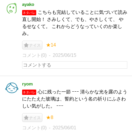
ayako
こちらも完結していることに気づいて読み
ネタバレ
直し開始！ さみしくて、でも、やさしくて、 や
るせなくて。 これからどうなっていくのか楽し
み。
★14
ナイス
コメント(0)
2025/06/15
ryom
心に残った一節 ｰｰｰ 清らかな光を露のよう
ネタバレ
にたたえた玻璃は、誓約という名の祈りにふさわ
しい気がした。 ｰｰｰ
★8
ナイス
コメント(0)
2025/06/01