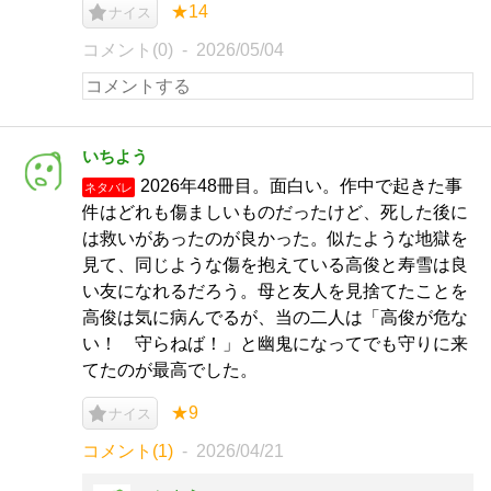
★14
ナイス
コメント(0)
2026/05/04
いちよう
2026年48冊目。面白い。作中で起きた事
ネタバレ
件はどれも傷ましいものだったけど、死した後に
は救いがあったのが良かった。似たような地獄を
見て、同じような傷を抱えている高俊と寿雪は良
い友になれるだろう。母と友人を見捨てたことを
高俊は気に病んでるが、当の二人は「高俊が危な
い！ 守らねば！」と幽鬼になってでも守りに来
てたのが最高でした。
★9
ナイス
コメント(1)
2026/04/21