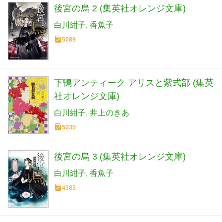
後宮の烏 2 (集英社オレンジ文庫)
白川紺子
香魚子
5089
下鴨アンティーク アリスと紫式部 (集英
社オレンジ文庫)
白川紺子
井上のきあ
5035
後宮の烏 3 (集英社オレンジ文庫)
白川紺子
香魚子
4383