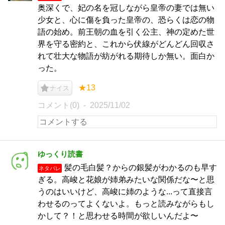
奥深くで、妃の名を冠しながら皇帝の妻では無い
少女と、心に傷を負った皇帝の、恐らくは恋の物
語の始め。前王朝の血を引く公主、神の定めた世
界を守る密約と、これから伏線がどんどん回収さ
れて壮大な物語が紡がれる期待しか無い。面白か
った。
★13
ナイス
コメント(0)
2025/11/02
ゆっくり読書
髪の毛白髪？からの銀髪がわかるのも早す
ネタバレ
ぎる。高峻と花娘が姉弟みたいな関係だな〜と思
うのはいいけど、高峻に姉のような...って直接言
わせるのってよくないよ。もっと読みながらもし
かして？！と思わせる時間が欲しいんだよ〜