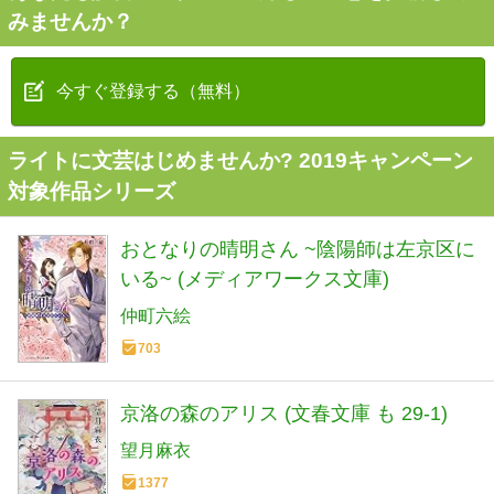
みませんか？
今すぐ登録する（無料）
ライトに文芸はじめませんか? 2019キャンペーン
対象作品シリーズ
おとなりの晴明さん ~陰陽師は左京区に
いる~ (メディアワークス文庫)
仲町六絵
703
京洛の森のアリス (文春文庫 も 29-1)
望月麻衣
1377