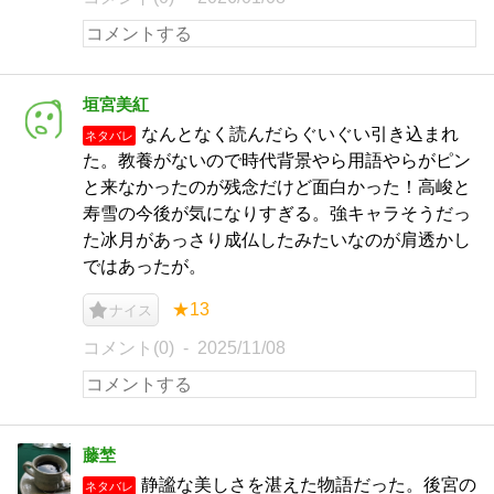
垣宮美紅
なんとなく読んだらぐいぐい引き込まれ
ネタバレ
た。教養がないので時代背景やら用語やらがピン
と来なかったのが残念だけど面白かった！高峻と
寿雪の今後が気になりすぎる。強キャラそうだっ
た冰月があっさり成仏したみたいなのが肩透かし
ではあったが。
★13
ナイス
コメント(0)
2025/11/08
藤埜
静謐な美しさを湛えた物語だった。後宮の
ネタバレ