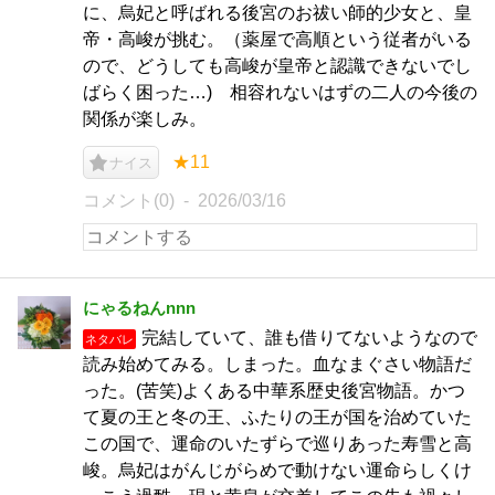
に、烏妃と呼ばれる後宮のお祓い師的少女と、皇
帝・高峻が挑む。（薬屋で高順という従者がいる
ので、どうしても高峻が皇帝と認識できないでし
ばらく困った…) 相容れないはずの二人の今後の
関係が楽しみ。
★11
ナイス
コメント(0)
2026/03/16
にゃるねんnnn
完結していて、誰も借りてないようなので
ネタバレ
読み始めてみる。しまった。血なまぐさい物語だ
った。(苦笑)よくある中華系歴史後宮物語。かつ
て夏の王と冬の王、ふたりの王が国を治めていた
この国で、運命のいたずらで巡りあった寿雪と高
峻。烏妃はがんじがらめで動けない運命らしくけ