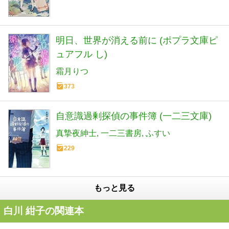
明日、世界が消える前に (ポプラ文庫ピ
ュアフル し)
霜月りつ
373
自意識過剰探偵の事件簿 (一二三文庫)
真摯夜紳士
一二三書房
ふすい
229
もっと見る
白川 紺子の関連本