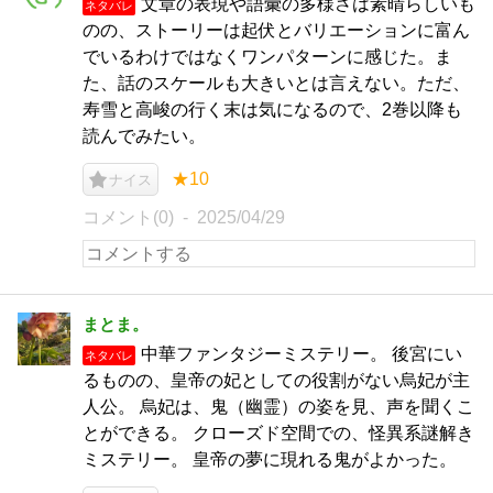
文章の表現や語彙の多様さは素晴らしいも
ネタバレ
のの、ストーリーは起伏とバリエーションに富ん
でいるわけではなくワンパターンに感じた。ま
た、話のスケールも大きいとは言えない。ただ、
寿雪と高峻の行く末は気になるので、2巻以降も
読んでみたい。
★10
ナイス
コメント(0)
2025/04/29
まとま。
中華ファンタジーミステリー。 後宮にい
ネタバレ
るものの、皇帝の妃としての役割がない烏妃が主
人公。 烏妃は、鬼（幽霊）の姿を見、声を聞くこ
とができる。 クローズド空間での、怪異系謎解き
ミステリー。 皇帝の夢に現れる鬼がよかった。