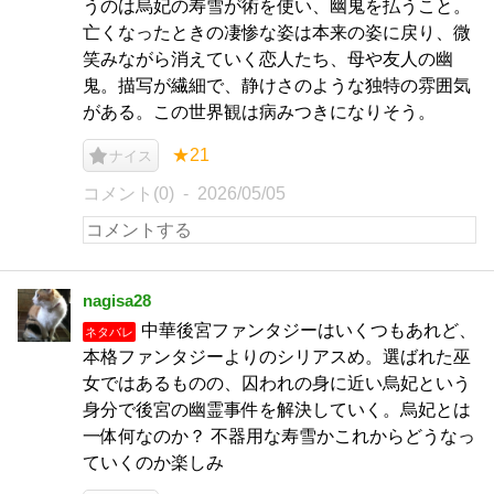
うのは烏妃の寿雪が術を使い、幽鬼を払うこと。
亡くなったときの凄惨な姿は本来の姿に戻り、微
笑みながら消えていく恋人たち、母や友人の幽
鬼。描写が繊細で、静けさのような独特の雰囲気
がある。この世界観は病みつきになりそう。
★21
ナイス
コメント(0)
2026/05/05
nagisa28
中華後宮ファンタジーはいくつもあれど、
ネタバレ
本格ファンタジーよりのシリアスめ。選ばれた巫
女ではあるものの、囚われの身に近い烏妃という
身分で後宮の幽霊事件を解決していく。烏妃とは
一体何なのか？ 不器用な寿雪かこれからどうなっ
ていくのか楽しみ