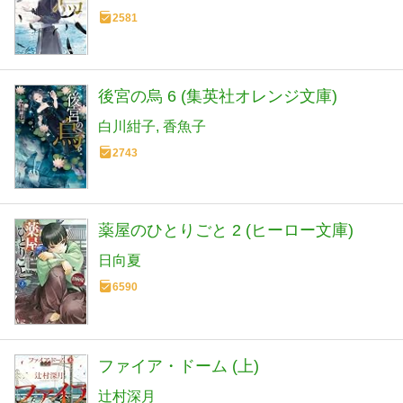
2581
後宮の烏 6 (集英社オレンジ文庫)
白川紺子
香魚子
2743
薬屋のひとりごと 2 (ヒーロー文庫)
日向夏
6590
ファイア・ドーム (上)
辻村深月