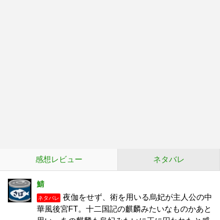
感想レビュー
ネタバレ
鯖
夜伽をせず、術を用いる烏妃が主人公の中
ネタバレ
華風後宮FT。十二国記の麒麟みたいなものかあと