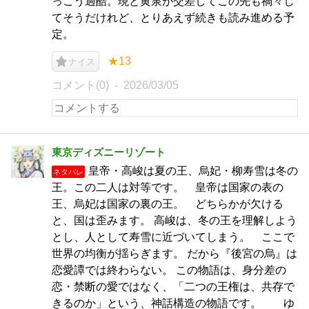
っこう過酷。現と黄泉が交差してこの先も禍々し
てそうだけれど、とりあえず続きも読み進める予
定。
★13
ナイス
コメント(0)
2026/03/05
東京ディズニーリゾート
皇帝・高峻は夏の王、烏妃・柳寿雪は冬の
ネタバレ
王。この二人は対等です。 皇帝は国家の表の
王、烏妃は国家の裏の王。 どちらかが欠ける
と、国は歪みます。 高峻は、冬の王を理解しよう
とし、人として寿雪に近づいてしまう。 ここで
世界の均衡が揺らぎます。 だから『後宮の烏』は
恋愛譚では終わらない。 この物語は、身分差の
恋・禁断の愛ではなく、「二つの王権は、共存で
きるのか」という、神話構造の物語です。 ゆ