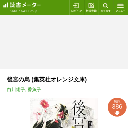
ログイン
新規登録
本を探
後宮の烏 (集英社オレンジ文庫)
白川紺子
,
香魚子
感想
386