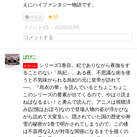
えにハイファンタジー物語です。
★10
ナイス
コメント(0)
2026/01/09
ぱぴこ
シリーズ1巻目。妃でありながら夜伽をす
ネタバレ
ることのない「烏妃」。ある夜、不思議な術を使
うと不気味がられる烏妃の元に皇帝が訪れて
──。『烏衣の華』を読んでいるとちょこちょこ
このシリーズの要素が出てくるので、やはり読ま
ねばなるまい！と勇んで読んだ。アニメは視聴済
み(記憶はおぼろ)なので登場人物の姿が浮かびな
がら読めて大変良い。隠されていた国の歴史や寿
雪の秘密が1巻で明かされてしまうので、この後
は不器用な2人が対等な関係になるまでを描くの