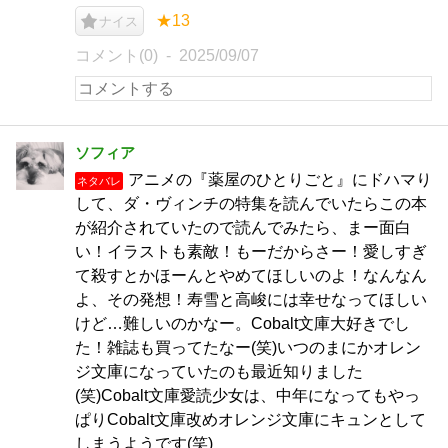
★13
ナイス
コメント(0)
2025/09/07
ソフィア
アニメの『薬屋のひとりごと』にドハマり
ネタバレ
して、ダ・ヴィンチの特集を読んでいたらこの本
が紹介されていたので読んでみたら、まー面白
い！イラストも素敵！もーだからさー！愛しすぎ
て殺すとかほーんとやめてほしいのよ！なんなん
よ、その発想！寿雪と高峻には幸せなってほしい
けど…難しいのかなー。Cobalt文庫大好きでし
た！雑誌も買ってたなー(笑)いつのまにかオレン
ジ文庫になっていたのも最近知りました
(笑)Cobalt文庫愛読少女は、中年になってもやっ
ぱりCobalt文庫改めオレンジ文庫にキュンとして
しまうようです(笑)