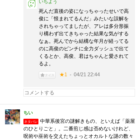
いちよう
死んだ直後の姿になっちゃったせいで高
俊に「恨まれてるんだ」みたいな誤解を
されちゃってましたが、アレは多分形振
り構わず出てきちゃった結果な気がする
なぁ。死んでから結構な年月が経ってる
のに高俊のピンチに全力ダッシュで出て
くるとか、高俊、君はちゃんと愛されて
るよ。
★1
04/21 22:44
ナイス
ちい
中華系後宮の謎解きもの、といえば「薬屋
ネタバレ
のひとりごと」。二番煎じ感は否めないけれど、
呪術や巫術を交えたちょっとオカルトな謎の数々