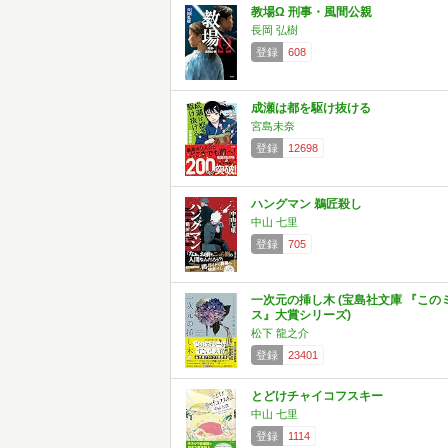
教場Ω 刑事・風間公親
長岡 弘樹
登録
608
成瀬は都を駆け抜ける
宮島未奈
登録
12698
ハングマン 鵜匠殺し
中山 七里
登録
705
一次元の挿し木 (宝島社文庫 『この
ス』大賞シリーズ)
松下 龍之介
登録
23401
とどけチャイコフスキー
中山 七里
登録
1114