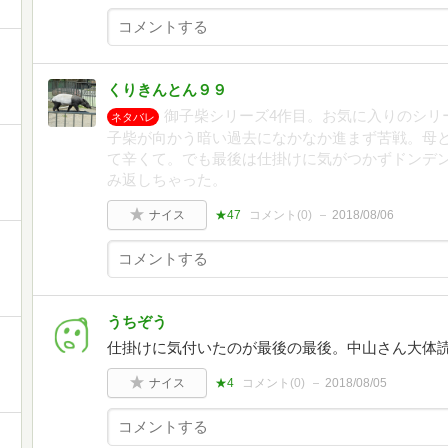
）
くりきんとん９９
御子柴シリーズ4作目。お気に入りのシリ
ネタバレ
子柴が向かう暗い過去になかなか進まず苦戦。母
て辛くて。でも最後は仕掛けに気がつかずドンデ
み返しちゃった。
ナイス
★47
コメント(
0
)
2018/08/06
うちぞう
仕掛けに気付いたのが最後の最後。中山さん大体
ナイス
★4
コメント(
0
)
2018/08/05