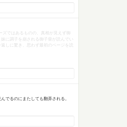
ーズではあるものの、真相が見えず御
と妹に調子を崩される御子柴が読んでい
ン返しに驚き、思わず最初のページを読
読んでるのにまたしても翻弄される。