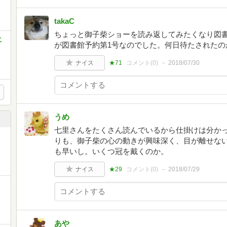
takaC
ちょっと御子柴ショーを読み返してみたくなり図
こ
が図書館予約第1号なのでした。何日待たされたの
ナイス
★71
コメント(
0
)
2018/07/30
うめ
七里さんをたくさん読んでいるから仕掛けは分か
りも、御子柴の心の動きが興味深く、目が離せな
も早いし。いくつ冠を戴くのか。
ナイス
★29
コメント(
0
)
2018/07/29
あや