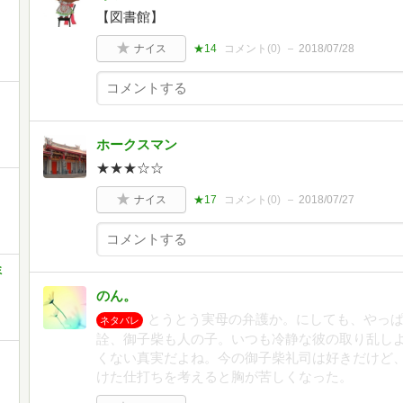
【図書館】
ナイス
★14
コメント(
0
)
2018/07/28
ホークスマン
★★★☆☆
ナイス
★17
コメント(
0
)
2018/07/27
ミ
のん。
とうとう実母の弁護か。にしても、やっ
ネタバレ
詮、御子柴も人の子。いつも冷静な彼の取り乱し
くない真実だよね。今の御子柴礼司は好きだけど
けた仕打ちを考えると胸が苦しくなった。