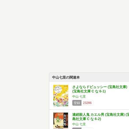
中山七里の関連本
さよならドビュッシー (宝島社文庫)
(宝島社文庫 C な 6-1)
中山 七里
登録
23286
連続殺人鬼 カエル男 (宝島社文庫) (
島社文庫 C な 6-2)
中山 七里