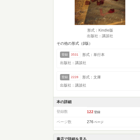
形式：Kindle版
出版社：講談社
その他の形式（β版）
形式：単行本
登録
3531
出版社：講談社
形式：文庫
登録
2228
出版社：講談社
本の詳細
登録数
122
登録
ページ数
276
ページ
書店で詳細を見る