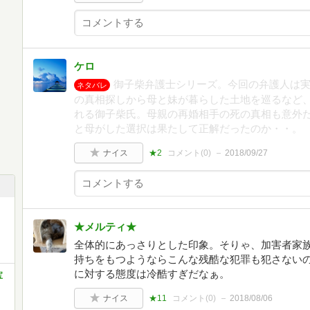
ケロ
御子柴弁護士シリーズ。今回の弁護人は
ネタバレ
の真相探しから母と妹が暮らした土地を巡るなど
れる御子柴氏。母親の再婚相手の死の真相も意外
と母がした選択は果たして正解だったのか・・。
ナイス
★2
コメント(
0
)
2018/09/27
★メルティ★
全体的にあっさりとした印象。そりゃ、加害者家
持ちをもつようならこんな残酷な犯罪も犯さない
に対する態度は冷酷すぎだなぁ。
宝
ナイス
★11
コメント(
0
)
2018/08/06