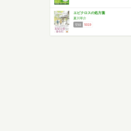
エピクロスの処方箋
夏川草介
登録
5019