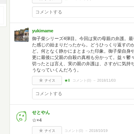
yukimame
御子柴シリーズ4弾目。今回は実の母親の弁護。最
た感じの始まりだったから。どうひっくり返すの
ど。何となく静かにまとまった印象。御子柴自身
更に最後に父親の自殺の真相も分かって。益々鬱
切ったとは言え、実の親の弁護は、さすがに気持
うなっていくんだろう。
ナイス
★8
コメント(
0
)
2018/11/03
せとやん
☆×4
ナイス
コメント(
0
)
2018/10/19