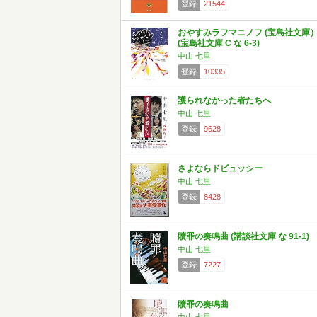
登録
21544
おやすみラフマニノフ (宝島社文庫
(宝島社文庫 C な 6-3)
中山 七里
登録
10335
護られなかった者たちへ
中山 七里
登録
9628
さよならドビュッシー
中山 七里
登録
8428
贖罪の奏鳴曲 (講談社文庫 な 91-1)
中山 七里
登録
7227
贖罪の奏鳴曲