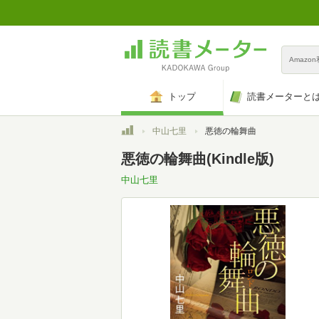
Amazo
トップ
読書メーターと
トップ
中山七里
悪徳の輪舞曲
悪徳の輪舞曲(Kindle版)
中山七里