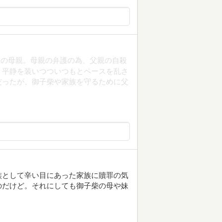
実の母親。母親の弁護の為、父親の自殺
、平静を装いつついつもとペースを乱さ
だったが、御子柴や家族を守るために父
族として辛い目にあった家族に贖罪の気
のだけど。それにしても御子柴の母や妹