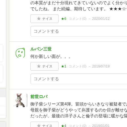
の本質がまだ十分現れてきていないのでよく分か
でしたね。 また続編、期待しています。 ★★★☆
ナイス
★6
コメント(
0
)
2020/01/12
ルパン三世
何か新しい面が。。。
ナイス
★1
コメント(
0
)
2019/07/19
前世ロバ
御子柴シリーズ第4弾。冒頭からいきなり被疑者で
母親を御子柴がどうやって弁護するのか目が離せ
だったが、最後の洋子さんと倫子の登場に暖かな
ナイス
★4
コメント(
0
)
2019/01/01