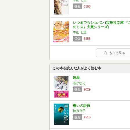
中山 七里
登録
6198
いつまでもショパン (宝島社文庫 『
のミス』大賞シリーズ)
中山 七里
登録
5858
もっと見る
この本を読んだ人がよく読む本
暁星
湊かなえ
登録
9029
誓いの証言
柚月裕子
登録
1510