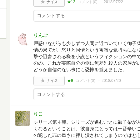
ナイス
★12
コメント(
0
)
2018/07/22
りんご
戸惑いながらも少しずつ人間に近づいていく御子
情の果てが、怒りと同情という複雑な気持ちにな
撃や阻害される様を小説というフィクションの中
のの、これが実際自分の側に無差別殺人の家族が
どうか自信のない事にも恐怖を覚えました。
ナイス
★9
コメント(
0
)
2018/07/20
りこ
シリーズ第４弾。シリーズが進むごとに御子柴が
くなるということは、彼自身にとっては一番辛い
の犯した罪の重さに押し潰されてしまうのではと