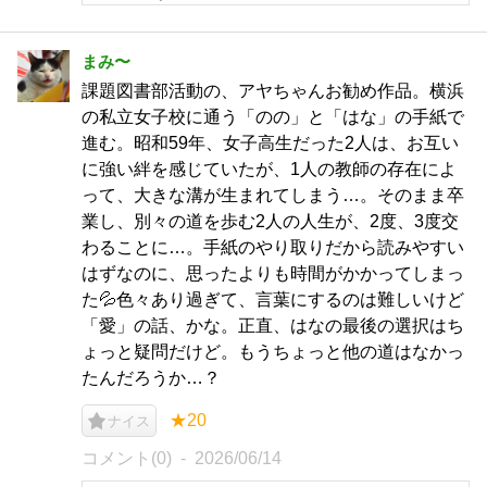
まみ〜
課題図書部活動の、アヤちゃんお勧め作品。横浜
の私立女子校に通う「のの」と「はな」の手紙で
進む。昭和59年、女子高生だった2人は、お互い
に強い絆を感じていたが、1人の教師の存在によ
って、大きな溝が生まれてしまう…。そのまま卒
業し、別々の道を歩む2人の人生が、2度、3度交
わることに…。手紙のやり取りだから読みやすい
はずなのに、思ったよりも時間がかかってしまっ
た💦色々あり過ぎて、言葉にするのは難しいけど
「愛」の話、かな。正直、はなの最後の選択はち
ょっと疑問だけど。もうちょっと他の道はなかっ
たんだろうか…？
★20
ナイス
コメント(0)
2026/06/14