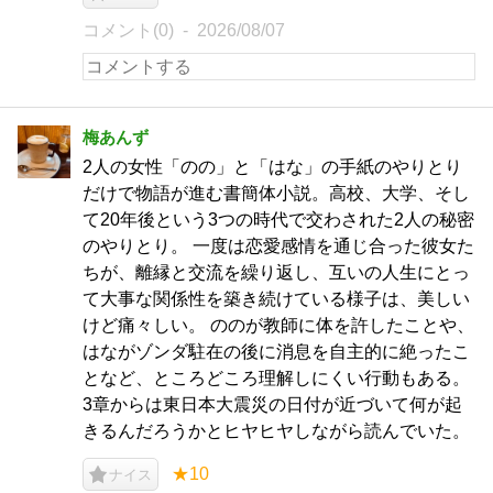
コメント(0)
2026/08/07
梅あんず
2人の女性「のの」と「はな」の手紙のやりとり
だけで物語が進む書簡体小説。高校、大学、そし
て20年後という3つの時代で交わされた2人の秘密
のやりとり。 一度は恋愛感情を通じ合った彼女た
ちが、離縁と交流を繰り返し、互いの人生にとっ
て大事な関係性を築き続けている様子は、美しい
けど痛々しい。 ののが教師に体を許したことや、
はながゾンダ駐在の後に消息を自主的に絶ったこ
となど、ところどころ理解しにくい行動もある。
3章からは東日本大震災の日付が近づいて何が起
きるんだろうかとヒヤヒヤしながら読んでいた。
★10
ナイス