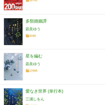
12741
多類婚姻譚
凪良ゆう
4190
星を編む
凪良ゆう
17095
愛なき世界 (単行本)
三浦しをん