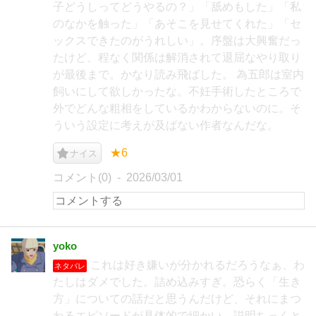
子どうしってどうやるの？」「舐めもした」「私
のなかを触った」「あそこを見せてくれた」「セ
ックスできたのがうれしい」。序盤は大興奮だっ
たけど、程なく関係は解消されて退屈なやり取り
が最後まで。かなり読み飛ばした。 為五郎は室内
飼いにして欲しかったな。不妊手術したところで
外でどんな粗相をしているかわからないのに。そ
ういう設定に考えが及ばない作者なんだな。
★6
ナイス
コメント(0)
2026/03/01
yoko
これは好き嫌いが分かれるだろうなぁ、わ
ネタバレ
たしはダメでした。詰め込みすぎ。恐らく「生き
方」についての話だと思うんだけど、それにまつ
わるエピソードが具体的で細かい。説明ちっくと