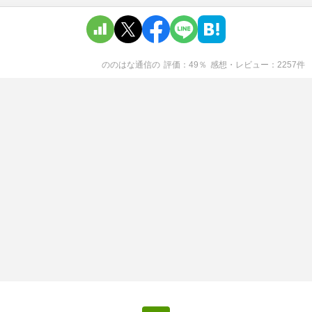
ののはな通信
の
評価
49
％
感想・レビュー
2257
件