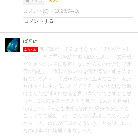
★22
ナイス
コメント(0)
2026/04/26
ぱすた
魂で繋がってるような女の子2人が文通し
ネタバレ
ていて、その手紙を読む形で話が進む。「女子校
だと男性の活躍に期待しないから女の子だけで運
営が進む」「陰湿で怖いのは権力構造に組み込ま
れていく人々」「誰かのために生きてこそ、私た
ちは本当に生きることができる」ののがはなは磯
崎さんだと退屈になると言い当てててさすがと思
った。2人の女の子の人生を見た。2人とも再会し
てほしい。2人とも手紙が詩的で気持ちがとても
こもってて感動した。こんなに思考してる2人だ
からこそ、ののが与田とそういうことを試しにし
たのは本当に理解できなかった…