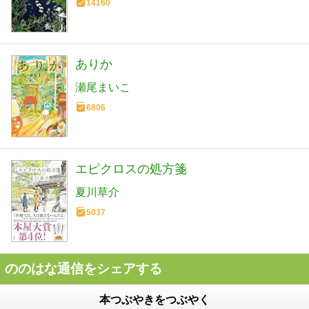
14160
ありか
瀬尾まいこ
6806
エピクロスの処方箋
夏川草介
5037
ののはな通信をシェアする
本つぶやきをつぶやく