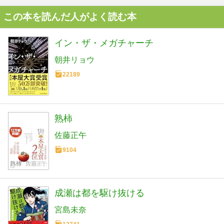
この本を読んだ人がよく読む本
イン・ザ・メガチャーチ
朝井リョウ
22189
熟柿
佐藤正午
9104
成瀬は都を駆け抜ける
宮島未奈