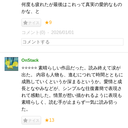
何度も疲れたが最後はこれって真実の愛的なもの
かな、と
★9
ナイス
コメント(0)
2026/01/01
OnStack
⭐️⭐️⭐️⭐️⭐️ 素晴らしい作品だった。読み終えて涙が
出た。 内容も人物も、進むにつれて時間とともに
成熟していくというか深まるというか。愛情と成
長となやみなどが、シンプルな往復書簡で表現さ
れて感動した。情景が想い描かれるように表現も
素晴らしく、読む手が止まらず一気に読み切っ
た。
★13
ナイス