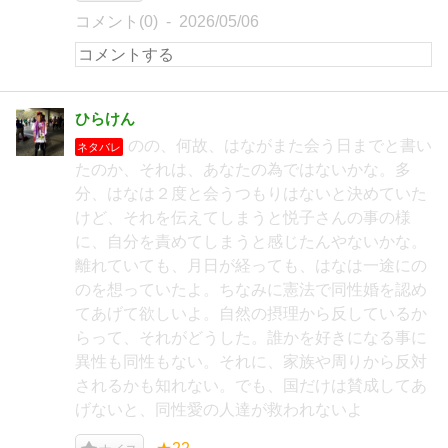
コメント(0)
2026/05/06
ひらけん
のの、何故、はながまた会う日までと書い
ネタバレ
たのか、それは、あなたの為ではないかな。多
分、はなは２度と会うつもりはないと決めていた
けど、それを伝えてしまうと悦子さんの事の様
に、自分を責めてしまうと感じたんやないかな。
離れていても、月日が経っても、はなは一途にの
のを想っていたよ。ちなみに憲法で同性婚を認め
てあげて欲しいよ。自然の摂理から反しているか
らって、それがどうした。誰かを好きになる事に
異性も同性もない。それに、家族や周りから反対
されるかも知れない。でも、国だけは賛成してあ
げないと、同性愛の人達が救われないよ