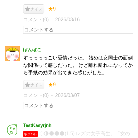
★9
ナイス
コメント(0)
2026/03/16
ぽんぽこ
すっっっっごい愛情だった。 始めは女同士の面倒
な関係って感じだった。 けど離れ離れになってか
ら手紙の効果が出てきた感じがした。
★9
ナイス
コメント(0)
2026/03/07
TestKasyrjnh
🌕️🌗🌑🌑🌑(1.5) レズの女子高生。「女の
ネタバレ