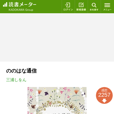
ログイン
新規登録
本を探
ののはな通信
三浦しをん
感想
2257