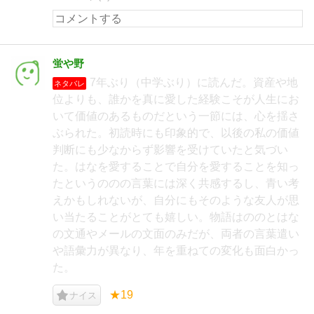
蛍や野
7年ぶり（中学ぶり）に読んだ。資産や地
ネタバレ
位よりも、誰かを真に愛した経験こそが人生にお
いて価値のあるものだという一節には、心を揺さ
ぶられた。初読時にも印象的で、以後の私の価値
判断にも少なからず影響を受けていたと気づい
た。はなを愛することで自分を愛することを知っ
たというののの言葉には深く共感するし、青い考
えかもしれないが、自分にもそのような友人が思
い当たることがとても嬉しい。物語はののとはな
の文通やメールの文面のみだが、両者の言葉遣い
や語彙力が異なり、年を重ねての変化も面白かっ
た。
★19
ナイス