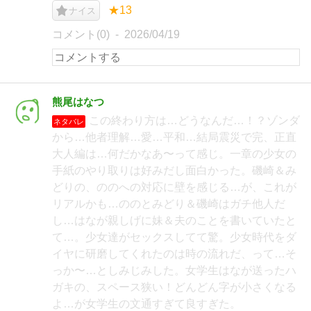
★13
ナイス
コメント(0)
2026/04/19
熊尾はなつ
この終わり方は…どうなんだ…！？ゾンダ
ネタバレ
から…他者理解…愛…平和…結局震災で完、正直
大人編は…何だかなあ〜って感じ。一章の少女の
手紙のやり取りは好みだし面白かった。磯崎＆み
どりの、ののへの対応に壁を感じる…が、これが
リアルかも…ののとみどり＆磯崎はガチ他人だ
し…はなが親しげに妹＆夫のことを書いていたと
て…。少女達がセックスしてて驚。少女時代をダ
イヤに研磨してくれたのは時の流れだ、って…そ
っか〜…としみじみした。女学生はなが送ったハ
ガキの、スペース狭い！どんどん字が小さくなる
よ…が女学生の文通すぎて良すぎた。