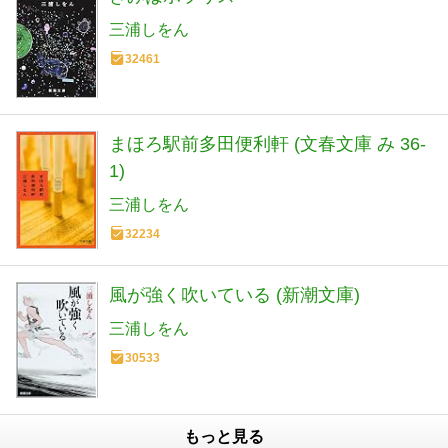
三浦しをん
32461
まほろ駅前多田便利軒 (文春文庫 み 36-
1)
三浦しをん
32234
風が強く吹いている (新潮文庫)
三浦しをん
30533
もっと見る