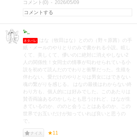
コメント(0)
2026/05/09
𓅫⸒⸒
はな（牧田はな）とのの（野々原茜）の手
ネタバレ
紙・メールのやりとりのみで書かれる小説。眩し
くて、美しくて、儚いのに絶対に消えやしない2
人の関係性！女同士の情事が匂わせられている小
説を初めて読んだのでわりと衝撃だった。生殖を
伴わない、愛だけのやりとりは男女にはできない
魂の繋がりを感じる。 はなの最後はわからない終
わり方も、個人的には好みでした。このあたりは
賛否両論あるのかしらとも思うけれど、はなが生
きているのか、ののと会うことはあるのか、この
世界でお互いだけが知っていれば良いと思うの
で。
★11
ナイス