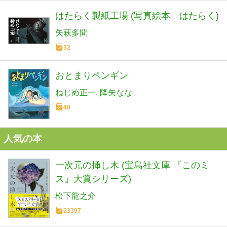
はたらく製紙工場 (写真絵本 はたらく)
矢萩多聞
32
おとまりペンギン
ねじめ正一
降矢なな
40
人気の本
一次元の挿し木 (宝島社文庫 『このミ
ス』大賞シリーズ)
松下龍之介
23397