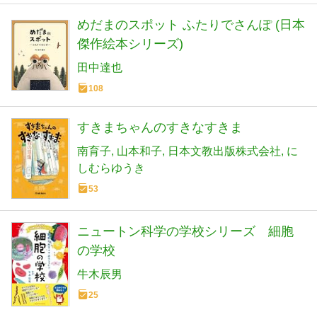
めだまのスポット ふたりでさんぽ (日本
傑作絵本シリーズ)
田中達也
108
すきまちゃんのすきなすきま
南育子
山本和子
日本文教出版株式会社
に
しむらゆうき
53
ニュートン科学の学校シリーズ 細胞
の学校
牛木辰男
25