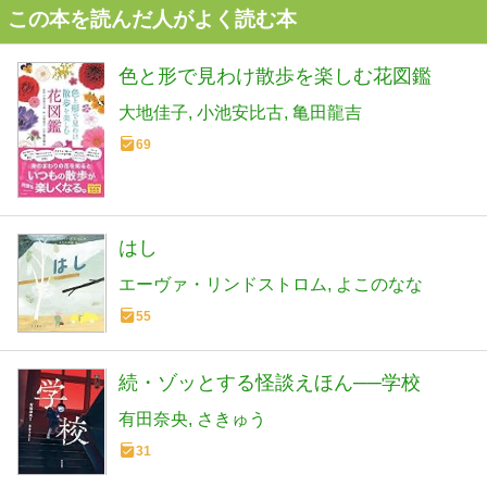
この本を読んだ人がよく読む本
色と形で見わけ散歩を楽しむ花図鑑
大地佳子
小池安比古
亀田龍吉
69
はし
エーヴァ・リンドストロム
よこのなな
55
続・ゾッとする怪談えほん──学校
有田奈央
さきゅう
31