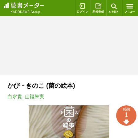
ログイン
新規登録
本を探
かび・きのこ (菌の絵本)
白水貴
,
山福朱実
感想
1