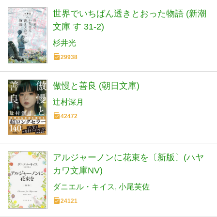
世界でいちばん透きとおった物語 (新潮
文庫 す 31-2)
杉井光
29938
傲慢と善良 (朝日文庫)
辻村深月
42472
アルジャーノンに花束を〔新版〕(ハヤ
カワ文庫NV)
ダニエル・キイス
小尾芙佐
24121