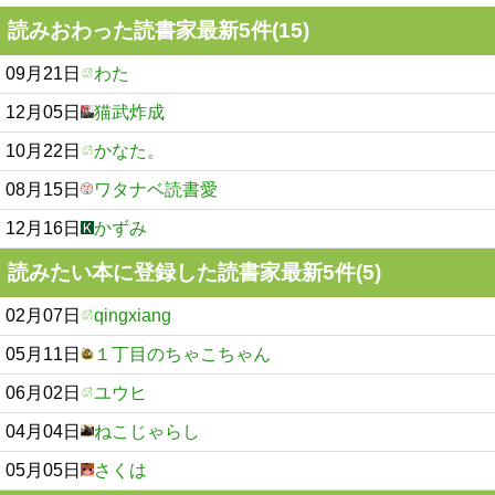
読みおわった読書家最新5件(15)
09月21日
わた
12月05日
猫武炸成
10月22日
かなた。
08月15日
ワタナベ読書愛
12月16日
かずみ
読みたい本に登録した読書家最新5件(5)
02月07日
qingxiang
05月11日
１丁目のちゃこちゃん
06月02日
ユウヒ
04月04日
ねこじゃらし
05月05日
さくは