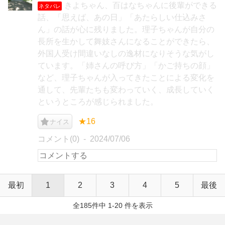
きよちゃん、百はなちゃんに後輩ができる
ネタバレ
話、「思えば、あの日」「あたらしい仕込みさ
ん」の話が心に残りました。理子ちゃんが自分の
長所を生かして舞妓さんになることができたら、
外国人受け間違いなしの逸材になりそうな気がし
ています。「姉さんの呼び方」「かご持ちの顔」
など、理子ちゃんが入ってきたことによる変化を
通して、先輩たちも変わっていく、成長していく
というところが感じられました。
★16
ナイス
コメント(0)
2024/07/06
最初
1
2
3
4
5
最後
全185件中 1-20 件を表示