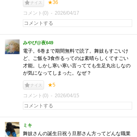
★36
ナイス
コメント(0)
2026/04/17
みやび@夜649
電子。6巻まで期間無料で読了。舞妓もすごいけ
ど、ご飯を3食作るってのは素晴らしくてすごい
才能。しかし寒い寒い言ってても生足丸出しなの
が気になってしまった。なぜ？
★5
ナイス
コメント(0)
2026/04/15
ミキ
舞妓さんの誕生日祝う旦那さん方ってどんな職業