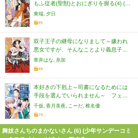
もふ従者(聖獣)とおにぎりを握る(4) (モ
ンスターコミックスf)
東端
夕日
85
双子王子の継母になりまして～嫌われ
悪女ですが、そんなことより義息子た
ちが可愛すぎて困ります～ １ (ベリー
青井はな
糸加
ズファンタジーコミックス)
69
本好きの下剋上～司書になるためには
手段を選んでいられません～ フェル
ディナンドの館にて 第1巻
千仮
香月美夜
こーだ
椎名優
79
舞妓さんちのまかないさん (6) (少年サンデーコミ