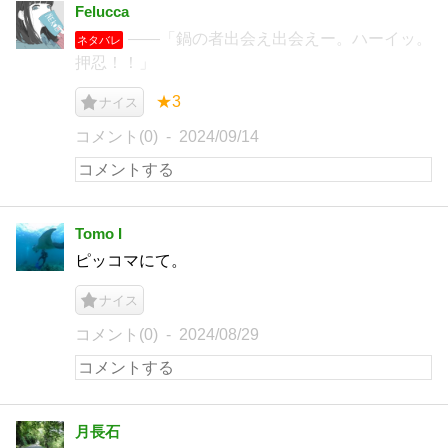
Felucca
――「鍋の者出会え出会えー。ハーイッ。
ネタバレ
押忍！！」
★3
ナイス
コメント(0)
2024/09/14
Tomo I
ピッコマにて。
ナイス
コメント(0)
2024/08/29
月長石