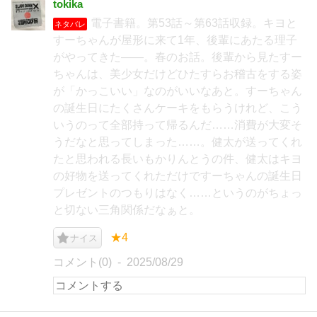
tokika
電子書籍。第53話～第63話収録。キヨと
ネタバレ
すーちゃんが屋形に来て1年、後輩にあたる理子
がやってきた――。春のお話。後輩から見たすー
ちゃんは、美少女だけどひたすらお稽古をする姿
が「かっこいい」なのがいいなあと。すーちゃん
の誕生日にたくさんケーキをもらうけれど、こう
いうのって全部持って帰るんだ……消費が大変そ
うだなと思ってしまった……。健太が送ってくれ
たと思われる長いもかりんとうの件、健太はキヨ
の好物を送ってくれただけですーちゃんの誕生日
プレゼントのつもりはなく……というのがちょっ
と切ない三角関係だなぁと。
★4
ナイス
コメント(0)
2025/08/29