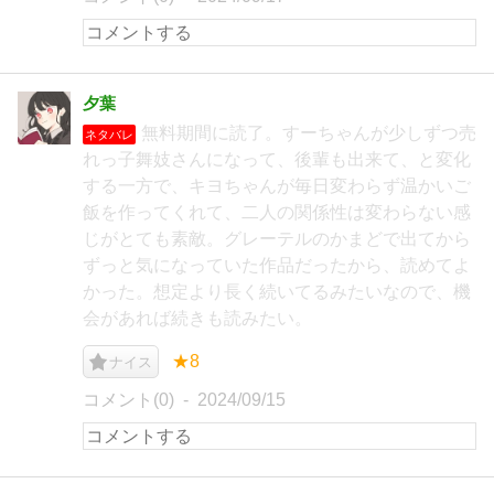
夕葉
無料期間に読了。すーちゃんが少しずつ売
ネタバレ
れっ子舞妓さんになって、後輩も出来て、と変化
する一方で、キヨちゃんが毎日変わらず温かいご
飯を作ってくれて、二人の関係性は変わらない感
じがとても素敵。グレーテルのかまどで出てから
ずっと気になっていた作品だったから、読めてよ
かった。想定より長く続いてるみたいなので、機
会があれば続きも読みたい。
★8
ナイス
コメント(0)
2024/09/15