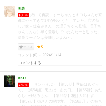
芙蓉
紙にて再読。すーちゃんとキヨちゃんが京
ネタバレ
都にやってきて1年が経とうとしていた。市の新
しい妹－仕込みさんーの理子ちゃん登場。理子ち
ゃんこんなに早く登場していたんだーと思った。
深夜ラーメンは美味しいよね～。
★8
ナイス
コメント(0)
2024/11/14
AKO
（サンうぇぶ）【第53話】季節はめぐっ
ネタバレ
て、【第54話】思えば、あの日。【第55話】あた
らしい仕込みさん、【第56話】花は人知れず、
【第57話】姉さんの呼び方、【第58話】かご持ち