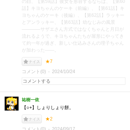
の顔、【第59話】彼女を形容するならば、【第60
話】キヨちゃんのケーキ（前編）、【第61話】キ
ヨちゃんのケーキ（後編）、【第62話】ラッキー
とアンラッキー、【第63話】幼なじみの風景
――――サザエさん方式ではなくちゃんと月日が
流れるようで、キヨちゃんたちが屋形にやってき
て約一年が過ぎ、新しい仕込みさんの理子ちゃん
が加わった――。
★7
ナイス
コメント(0)
2024/10/24
祐樹一依
【○+】しょりしょり餅。
★2
ナイス
コメント(0)
2024/09/17