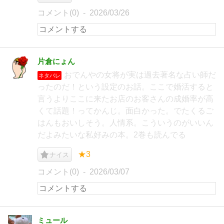
コメント(0)
2026/03/26
片倉にょん
おでんやの女将が実は過去著名な占い師だ
ネタバレ
ったのだ！という設定のお話。ここで婚活すると
言うよりここに来たお店のお客さんの成婚率が高
くて話題！ってかんじ。面白かった。でたくるご
はんもおいしそう。人情系。こういうのがいいん
だよみたいな私好みの本。2巻も読んでる
★3
ナイス
コメント(0)
2026/03/07
ミュール