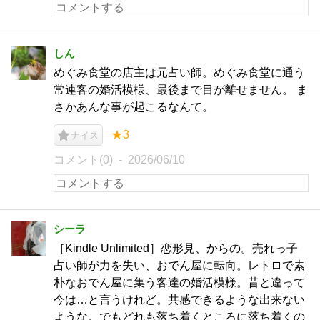
しん
めぐみ食堂の店主は元占い師。めぐみ食堂に通う
常連客の婚活模様、最後まで目が離せません。 ま
さかあんな事が起こるなんて。
★3
ナイス
コメント(0)
2026/06/10
シーラ
［Kindle Unlimited］恋形見、からの。売れっ子
占い師が力を失い、おでん屋に転向。レトロで素
朴なおでん屋に集う客達の婚活模様。昔と違って
今は…と言うけれど。共感できるような出来ない
ような。でもどれも落ち着くところに落ち着くの