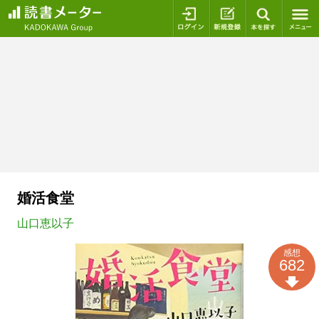
ログイン
新規登録
本を探
婚活食堂
山口恵以子
感想
682