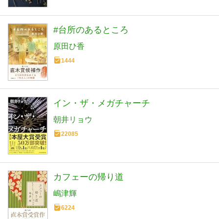
#台所のあるところ
原田ひ香
1444
イン・ザ・メガチャーチ
朝井リョウ
22085
カフェーの帰り道
嶋津輝
6224