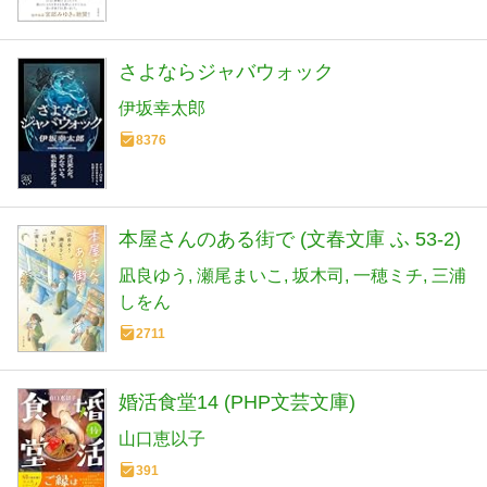
さよならジャバウォック
伊坂幸太郎
8376
本屋さんのある街で (文春文庫 ふ 53-2)
凪良ゆう
瀬尾まいこ
坂木司
一穂ミチ
三浦
しをん
2711
婚活食堂14 (PHP文芸文庫)
山口恵以子
391