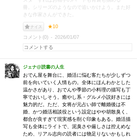
冊。シリーズのようなので追いかけよう。また好
きな作家さんができた。
★10
ナイス
コメント(0)
2026/01/07
ジェナ@読書の人生
おでん屋を舞台に、婚活に悩む客たちが少しずつ
前を向いていく人情もの。全体にほんわかとした
温かさがあり、おでんや季節の小料理の描写も丁
寧でおいしそう。癒やし系・グルメ小説好きには
魅力的だ。ただ、女将が元占い師で離婚後は不
婚、かつ婚活相談役という設定はやや胡散臭く、
都合が良すぎて現実感を削ぐ印象もある。婚活描
写も全体にライトで、泥臭さや厳しさは控えめな
ため、リアル志向の読者には物足りないかもしれ