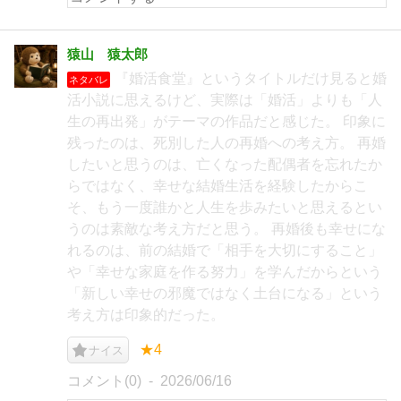
猿山 猿太郎
『婚活食堂』というタイトルだけ見ると婚
ネタバレ
活小説に思えるけど、実際は「婚活」よりも「人
生の再出発」がテーマの作品だと感じた。 印象に
残ったのは、死別した人の再婚への考え方。 再婚
したいと思うのは、亡くなった配偶者を忘れたか
らではなく、幸せな結婚生活を経験したからこ
そ、もう一度誰かと人生を歩みたいと思えるとい
うのは素敵な考え方だと思う。 再婚後も幸せにな
れるのは、前の結婚で「相手を大切にすること」
や「幸せな家庭を作る努力」を学んだからという
「新しい幸せの邪魔ではなく土台になる」という
考え方は印象的だった。
★4
ナイス
コメント(0)
2026/06/16