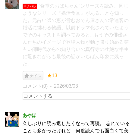
”食堂のおばちゃん”シリーズを読み、同じ
ネタバレ
ようなシリーズ『婚活食堂』があることを知っ
た。元占い師の恵が営むおでん屋さんの常連客の
婚活に纏わる物語。以前ドラマ化されていたよう
でそのキャストを調べてみると...もうその俳優さ
んたちのイメージで登場人物が動き喋り始める笑
占い師時代からの知り合いの真行寺の壮絶な半生
に驚きながらも最後の話がいちばん印象に残っ
た。
★13
ナイス
コメント(0)
2026/03/03
あやほ
久しぶりに読み返したくなって再読。 忘れている
ことも多かったけれど、何度読んでも面白くて美