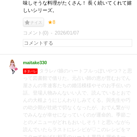
味しそうな料理がたくさん！ 長く続いてくれて嬉
しいシリーズ。
★8
ナイス
コメント(0)
2026/01/07
maitake330
タラレバ娘のハートフルっぽいやつ？と思
ネタバレ
って図書館で借りた。元占い師の恵が営むおでん
屋さんの常連客たちの婚活模様やそのお手伝いの
話。登場人物みんないい人で、読んでいるとおで
んの大根ようにじんわりしみてくる。與先生や巧
の幼少期が壮絶で切なくなったが、おでん繋がり
でみんなが幸せになっていくのが運命的。季節ご
とのメニューがどれもおいしそう！と思いながら
読んでいたらラストにレシピが♡このレシピをマ
スターすればお相手のハートも胃袋も掴める一