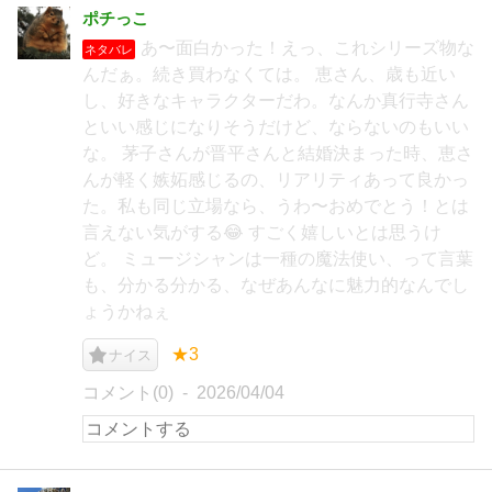
ポチっこ
あ〜面白かった！えっ、これシリーズ物な
ネタバレ
んだぁ。続き買わなくては。 恵さん、歳も近い
し、好きなキャラクターだわ。なんか真行寺さん
といい感じになりそうだけど、ならないのもいい
な。 茅子さんが晋平さんと結婚決まった時、恵さ
んが軽く嫉妬感じるの、リアリティあって良かっ
た。私も同じ立場なら、うわ〜おめでとう！とは
言えない気がする😂 すごく嬉しいとは思うけ
ど。 ミュージシャンは一種の魔法使い、って言葉
も、分かる分かる、なぜあんなに魅力的なんでし
ょうかねぇ
★3
ナイス
コメント(0)
2026/04/04