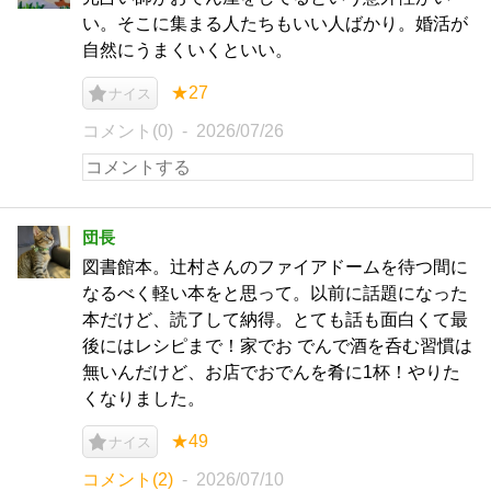
い。そこに集まる人たちもいい人ばかり。婚活が
自然にうまくいくといい。
★27
ナイス
コメント(0)
2026/07/26
団長
図書館本。辻村さんのファイアドームを待つ間に
なるべく軽い本をと思って。以前に話題になった
本だけど、読了して納得。とても話も面白くて最
後にはレシピまで！家でお でんで酒を呑む習慣は
無いんだけど、お店でおでんを肴に1杯！やりた
くなりました。
★49
ナイス
コメント(2)
2026/07/10