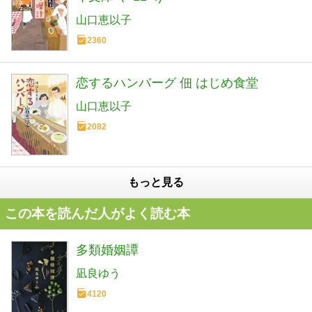
山口恵以子
2360
恋するハンバーグ 佃 はじめ食堂
山口恵以子
2082
もっと見る
この本を読んだ人がよく読む本
多類婚姻譚
凪良ゆう
4120