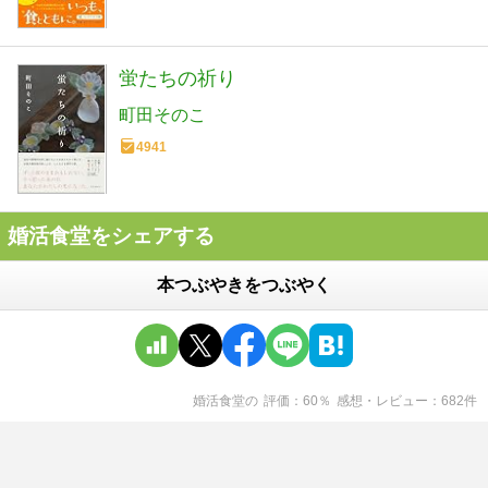
蛍たちの祈り
町田そのこ
4941
婚活食堂をシェアする
本つぶやきをつぶやく
婚活食堂
の
評価
60
％
感想・レビュー
682
件