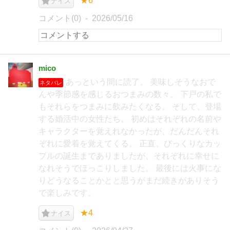
★6
ナイス
コメント(0)
2026/05/16
mico
あっという間に読了。 美味しそうなおで
ネタバレ
んや季節感を感じるおつまみの数々。 下戸の私で
もそれらをつまみに飲みたくなる。 そして、登場
する婚活中の女性たち。 初めはそれぞれの名前や
キャラクターを覚えれなかったが、だんだんそれ
ぞれに愛着を覚えてくる。 正直、びっくりなカッ
プルの誕生までありましたが、それぞれに幸せに
なれそうでほっこりしました。 最後には火事にな
りどうなることかとと思うがまだ続きがありそう
で楽しみです。
★4
ナイス