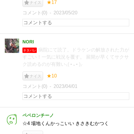
★17
ナイス
コメント(0)
2023/05/20
NORI
病院にて読了。ドラケンの解放された力が
ネタバレ
すごい！一気に戦況を覆す。 展開が早くてサクサ
ク読めるのが有難い⸜( •⌄• )⸝
★10
ナイス
コメント(0)
2023/04/01
ペペロンチーノ
☆4 場地くんかっこいい きさきむかつく