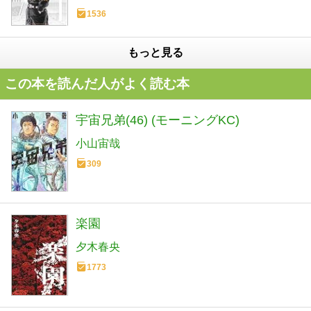
1536
もっと見る
この本を読んだ人がよく読む本
宇宙兄弟(46) (モーニングKC)
小山宙哉
309
楽園
夕木春央
1773