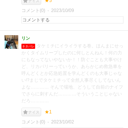
★5
ナイス
コメント(0)
2023/10/09
リン
タケミチにイライラする巻。ほんまにせっ
ネタバレ
かくタイムリープしたのに何しとんねん！何の力
にもなってないやないか！！防ぐことも大事やけ
ど、リカバリーっていうか、あらかじめ救急車を
呼んどくとか応急処置を学んどくのも大事じゃな
い⁉️まじでタケミチって全然人事尽くしてないん
よな………… そんで場地、どうして自前のナイフ
でさらに刺すんだ…………そういうことじゃない
だろ…………
★1
ナイス
コメント(0)
2023/10/02