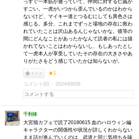
っすぐ一本筋が通っていて、仲間に対する仁義が
すごい。一虎がいつから歪んでいるのかはわから
ないけど、マイキー達とつるむにしても異色さは
感じる。多分、これまでずっと場地の存在に救わ
れていたことは沢山あるんじゃないかな。彼等の
間にどんなことがあったかなんて読者の私には描
かれてないことはわからないし、もしあったとし
て一虎本人が享受していたその存在の大きさやあ
りがたさをどう感じていたかは知らないが。
★1
ナイス
コメント(0)
2024/09/08
千利体
大宮猫カフェで読了20180615 血のハロウィン編
キャラクターの関係性や状況が詳しくわからない
まま話が進んでいくのは、武道と同じ気持ちを味