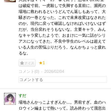
は破綻寸前。一虎殺しで失脚する直前に、瀕死の
場地に救われるというどんでん返しもあって、大
騒ぎの一巻となった。これで未来改変はなされた
のか。現代に戻って確認しなければいけないはず
だが、当分戻れそうもないな。主要キャラ、みん
なキャラ変したようで、おまけに一気に話がシリ
アスになってきた。不良中学生のレベルは超えて
いる人生の苦悩ぶりだろう。なんかちょっと疲れ
るな。
★1
ナイス
コメント(0)
2026/02/04
すだ
場地さんかっこよすぎんか…。男前すぎ。血のハ
ロウィン編まじで熱いって。読み終わって溜息出