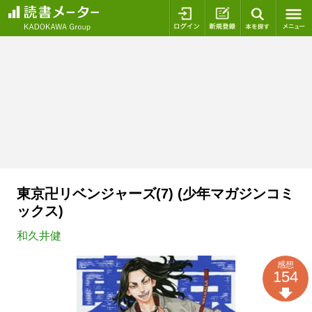
ログイン
新規登録
本を探
東京卍リベンジャーズ(7) (少年マガジンコミ
ックス)
和久井健
感想
154