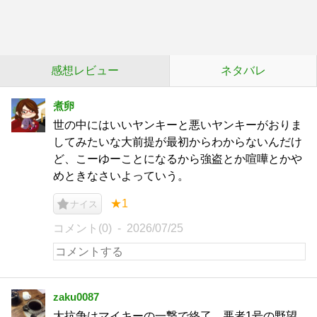
感想レビュー
ネタバレ
煮卵
世の中にはいいヤンキーと悪いヤンキーがおりま
してみたいな大前提が最初からわからないんだけ
ど、こーゆーことになるから強盗とか喧嘩とかや
めときなさいよっていう。
★1
ナイス
コメント(0)
2026/07/25
zaku0087
大抗争はマイキーの一撃で終了。悪者1号の野望