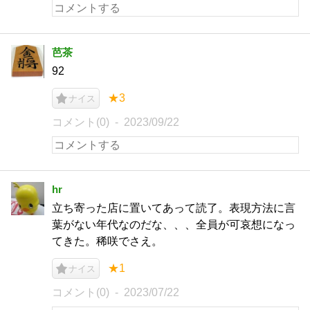
芭茶
92
★3
ナイス
コメント(0)
2023/09/22
hr
立ち寄った店に置いてあって読了。表現方法に言
葉がない年代なのだな、、、全員が可哀想になっ
てきた。稀咲でさえ。
★1
ナイス
コメント(0)
2023/07/22