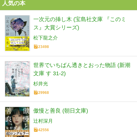
人気の本
一次元の挿し木 (宝島社文庫 『このミ
ス』大賞シリーズ)
松下龍之介
23498
世界でいちばん透きとおった物語 (新潮
文庫 す 31-2)
杉井光
29968
傲慢と善良 (朝日文庫)
辻村深月
42556