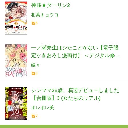
神様★ダーリン2
相葉キョウコ
5
一ノ瀬先生はシたことがない【電子限
定かきおろし漫画付】 ＜デジタル修正
版＞ (GUSH COMICS)
縁々
4
シンママ28歳、底辺デビューしました
【合冊版】3 (女たちのリアル)
ポレポレ美
2