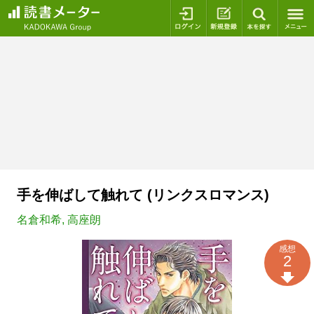
ログイン
新規登録
本を探
手を伸ばして触れて (リンクスロマンス)
名倉和希
,
高座朗
感想
2