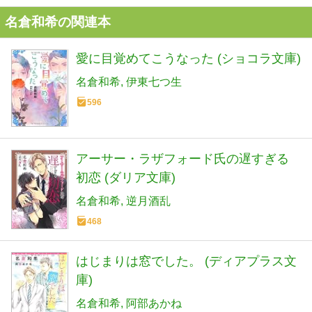
名倉和希の関連本
愛に目覚めてこうなった (ショコラ文庫)
名倉和希
伊東七つ生
596
アーサー・ラザフォード氏の遅すぎる
初恋 (ダリア文庫)
名倉和希
逆月酒乱
468
はじまりは窓でした。 (ディアプラス文
庫)
名倉和希
阿部あかね