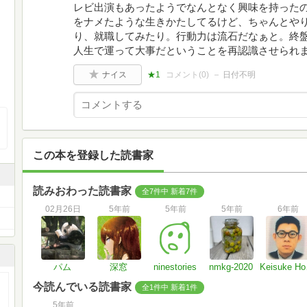
レビ出演もあったようでなんとなく興味を持ったの
をナメたような生きかたしてるけど、ちゃんとや
り、就職してみたり。行動力は流石だなぁと。終
人生で運って大事だということを再認識させられ
ナイス
★1
コメント(
0
)
日付不明
この本を登録した読書家
読みおわった読書家
全7件中 新着7件
02月26日
5年前
5年前
5年前
6年前
パム
深窓
ninestories
nmkg-2020
Ke
今読んでいる読書家
全1件中 新着1件
5年前