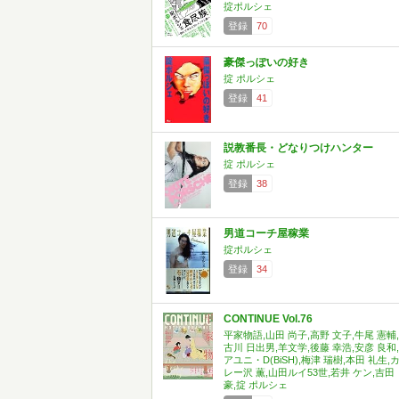
掟ポルシェ
登録
70
豪傑っぽいの好き
掟 ポルシェ
登録
41
説教番長・どなりつけハンター
掟 ポルシェ
登録
38
男道コーチ屋稼業
掟ポルシェ
登録
34
CONTINUE Vol.76
平家物語,山田 尚子,高野 文子,牛尾 憲輔,
古川 日出男,羊文学,後藤 幸浩,安彦 良和,
アユニ・D(BiSH),梅津 瑞樹,本田 礼生,
レー沢 薫,山田ルイ53世,若井 ケン,吉田
豪,掟 ポルシェ