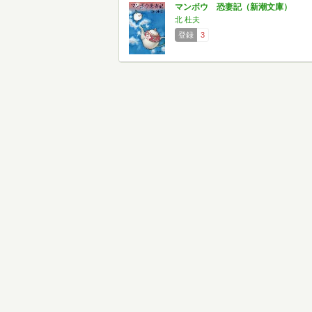
マンボウ 恐妻記（新潮文庫）
北 杜夫
登録
3