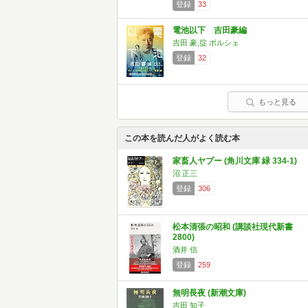
登録
33
電池以下 吉田豪編
吉田 豪,掟 ポルシェ
登録
32
もっと見る
この本を読んだ人がよく読む本
家畜人ヤプー (角川文庫 緑 334-1)
沼 正三
登録
306
松本清張の昭和 (講談社現代新書
2800)
酒井 信
登録
259
無明長夜 (新潮文庫)
吉田 知子