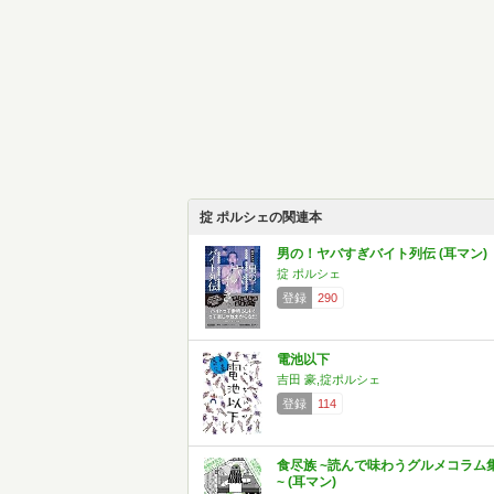
掟 ポルシェの関連本
男の！ヤバすぎバイト列伝 (耳マン)
掟 ポルシェ
登録
290
電池以下
吉田 豪,掟ポルシェ
登録
114
食尽族 ~読んで味わうグルメコラム
~ (耳マン)