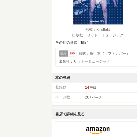
形式：Kindle版
出版社：リットーミュージック
その他の形式（β版）
形式：単行本（ソフトカバー）
登録
290
出版社：リットーミュージック
本の詳細
登録数
14
登録
ページ数
267
ページ
書店で詳細を見る