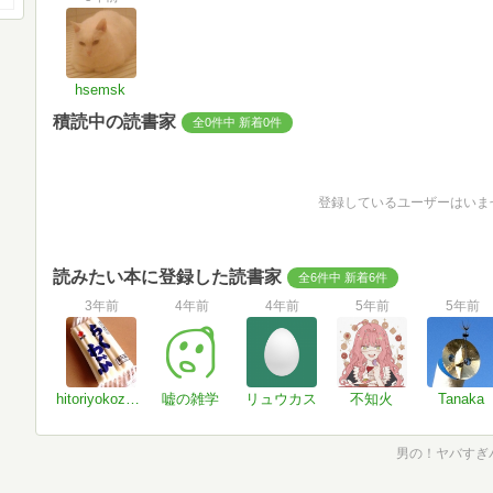
hsemsk
積読中の読書家
全0件中 新着0件
登録しているユーザーはいま
読みたい本に登録した読書家
全6件中 新着6件
3年前
4年前
4年前
5年前
5年前
hitoriyokozuna
嘘の雑学
リュウカス
不知火
Tanaka
男の！ヤバすぎ