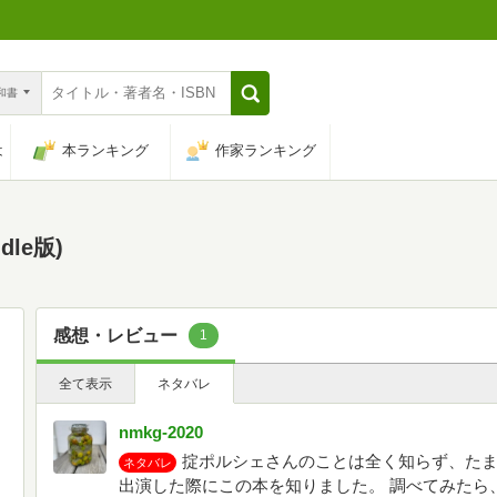
n和書
は
本ランキング
作家ランキング
le版)
感想・レビュー
1
全て表示
ネタバレ
nmkg-2020
掟ポルシェさんのことは全く知らず、た
ネタバレ
出演した際にこの本を知りました。 調べてみたら