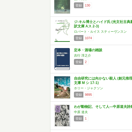
登録
130
ジ-キル博士とハイド氏 (光文社古典
訳文庫 Aス 2-3)
ロバート・ルイス スティーヴンスン
登録
1074
定本・酒場の雑談
吉行 淳之介
登録
2
自由研究には向かない殺人 (創元推
文庫 M シ 17-1)
ホリー・ジャクソン
登録
9895
わが動物記、そして人―中原道夫詩
中原 道夫
登録
1