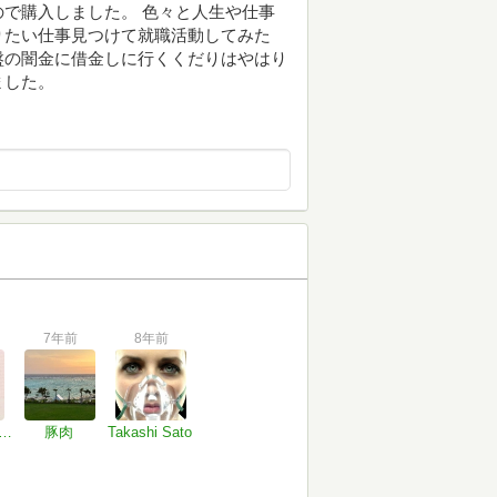
で購入しました。 色々と人生や仕事
りたい仕事見つけて就職活動してみた
盤の闇金に借金しに行くくだりはやはり
ました。
7年前
8年前
isuke Hoshino
豚肉
Takashi Sato