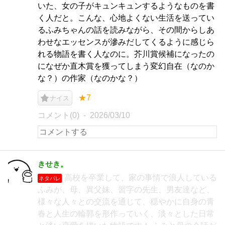
いた、女の子がキュンキュンするようなものを書
く人だと。こんな、心地よくない生活を送ってい
るふみちゃんの話を読みながら、その間からしあ
わせなエッセンスが滲みだしてくるように感じら
れる物語を書く人なのに。芥川賞候補になったの
になぜか直木賞を獲ってしまう変幻自在（なのか
な？）の作家（なのかな？）
★7
ナイス
コメント(0)
2026/03/10
きせき。
高校を卒業して、家の事情で浪人している
ネタバレ
ふみが、母、異父妹、習字の先生、男友達など、
様々な人々との交流を通じて、穏やかに自身の青
春と人生の輪郭を形作っていく、淡々とした日常