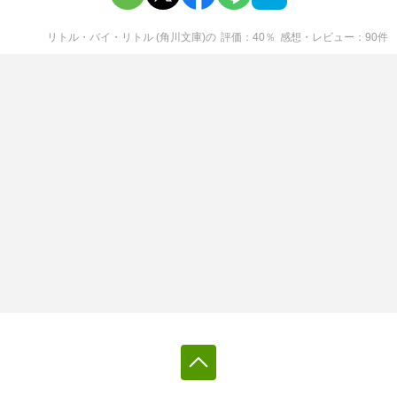
リトル・バイ・リトル (角川文庫)
の
評価
40
％
感想・レビュー
90
件