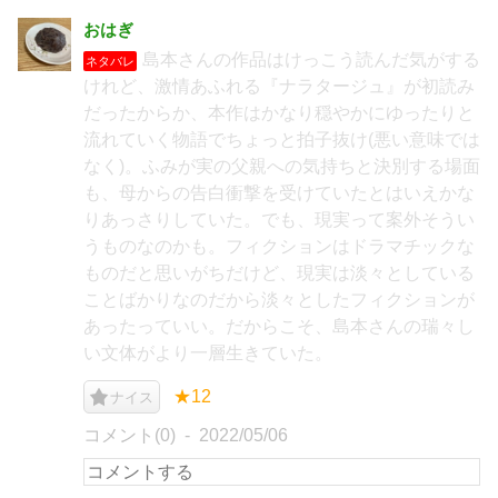
おはぎ
島本さんの作品はけっこう読んだ気がする
ネタバレ
けれど、激情あふれる『ナラタージュ』が初読み
だったからか、本作はかなり穏やかにゆったりと
流れていく物語でちょっと拍子抜け(悪い意味では
なく)。ふみが実の父親への気持ちと決別する場面
も、母からの告白衝撃を受けていたとはいえかな
りあっさりしていた。でも、現実って案外そうい
うものなのかも。フィクションはドラマチックな
ものだと思いがちだけど、現実は淡々としている
ことばかりなのだから淡々としたフィクションが
あったっていい。だからこそ、島本さんの瑞々し
い文体がより一層生きていた。
★12
ナイス
コメント(0)
2022/05/06