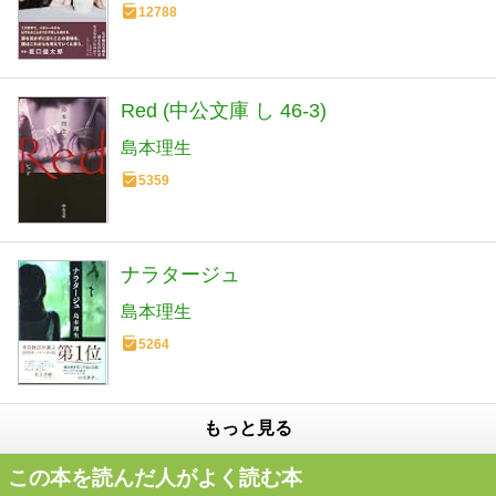
12788
Red (中公文庫 し 46-3)
島本理生
5359
ナラタージュ
島本理生
5264
もっと見る
この本を読んだ人がよく読む本