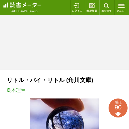
ログイン
新規登録
本を探
リトル・バイ・リトル (角川文庫)
島本理生
感想
90