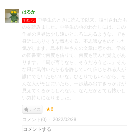
はるか
中学生のときに読んで以来、復刊されたも
ネタバレ
のを読みました。中学生の頃のわたしには、この
作品の世界は少し遠いところにあるような、でも
身近にありそうな気もする、不思議なものだった
気がします。島本理生さんの文章に惹かれ、学校
の図書室で何度も借りて、何度も読んだ覚えがあ
ります。「周が言うなら、そうだろうと…」そん
な風に気付いたら心を許していて信じられる人が
誰にでもいたらいいな。ひとりでもいいから、そ
んな人がそばにいたら、一歩踏み出すきっかけが
見えてくるかもしれない。なんだかとても懐かし
い気持ちになりました。
★6
ナイス
コメント(0)
2022/02/28