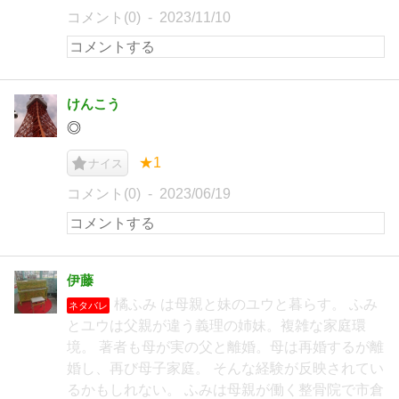
コメント(0)
2023/11/10
けんこう
◎
★1
ナイス
コメント(0)
2023/06/19
伊藤
橘ふみ は母親と妹のユウと暮らす。 ふみ
ネタバレ
とユウは父親が違う義理の姉妹。複雑な家庭環
境。 著者も母が実の父と離婚。母は再婚するが離
婚し、再び母子家庭。 そんな経験が反映されてい
るかもしれない。 ふみは母親が働く整骨院で市倉