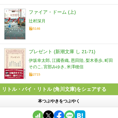
ファイア・ドーム (上)
辻村深月
5146
プレゼント (新潮文庫 し 21-71)
伊坂幸太郎
江國香織
恩田陸
梨木香歩
町田
そのこ
宮部みゆき
米澤穂信
2715
リトル・バイ・リトル (角川文庫)をシェアする
本つぶやきをつぶやく