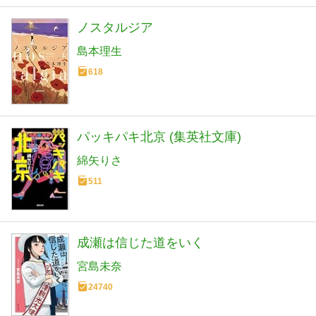
ノスタルジア
島本理生
618
パッキパキ北京 (集英社文庫)
綿矢りさ
511
成瀬は信じた道をいく
宮島未奈
24740