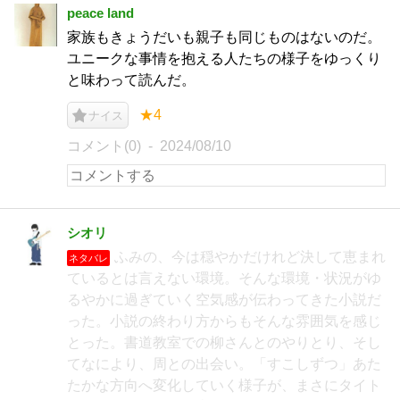
peace land
家族もきょうだいも親子も同じものはないのだ。
ユニークな事情を抱える人たちの様子をゆっくり
と味わって読んだ。
★4
ナイス
コメント(0)
2024/08/10
シオリ
ふみの、今は穏やかだけれど決して恵まれ
ネタバレ
ているとは言えない環境。そんな環境・状況がゆ
るやかに過ぎていく空気感が伝わってきた小説だ
った。小説の終わり方からもそんな雰囲気を感じ
とった。書道教室での柳さんとのやりとり、そし
てなにより、周との出会い。「すこしずつ」あた
たかな方向へ変化していく様子が、まさにタイト