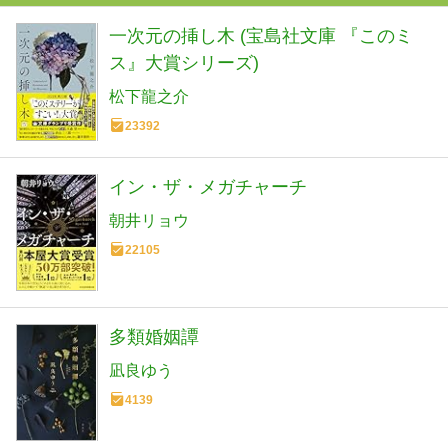
一次元の挿し木 (宝島社文庫 『このミ
ス』大賞シリーズ)
松下龍之介
23392
イン・ザ・メガチャーチ
朝井リョウ
22105
多類婚姻譚
凪良ゆう
4139