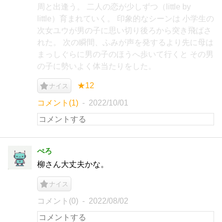
周と出逢う。 二人の恋が少しずつ（little by
little）育まれていく。 印象的なシーンは 小学生の
次女ユウが男の子に思い切り後ろから突き飛ばさ
れた。 次の瞬間、ふみが声を発するより先に母は
まっしぐらに男の子のほうへ歩いて行くと その男
の子に勢いよく体当たりをした。
★12
ナイス
コメント(1)
2022/10/01
ぺろ
柳さん大丈夫かな。
ナイス
コメント(0)
2022/08/02