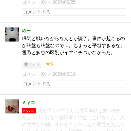
コメント(0)
2026/06/25
めー
眠気と戦いながらなんとか読了。事件が起こるの
が終盤も終盤なので…。ちょっと平坦すぎるな。
雪乃と多恵の区別がイマイチつかなかった。
★3
ナイス
コメント(0)
2026/06/19
ミヤコ
父を早くに亡くした牧田鶴代と娘の佐知、
ネタバレ
そして成り行きで牧田家に住むことになった二人
の女性が主軸。それぞれが欠点とか問題を抱えて