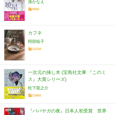
湊かなえ
9060
カフネ
阿部暁子
23238
一次元の挿し木 (宝島社文庫 『このミ
ス』大賞シリーズ)
松下龍之介
23460
『ババヤガの夜』日本人初受賞 世界