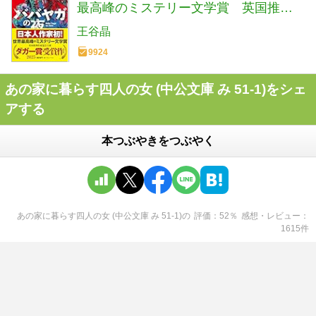
最高峰のミステリー文学賞 英国推理
作家協会賞(ダガー賞） (河出文庫 お 46-
王谷晶
1)
9924
あの家に暮らす四人の女 (中公文庫 み 51-1)をシェ
アする
本つぶやきをつぶやく
あの家に暮らす四人の女 (中公文庫 み 51-1)
の
評価
52
％
感想・レビュー
1615
件