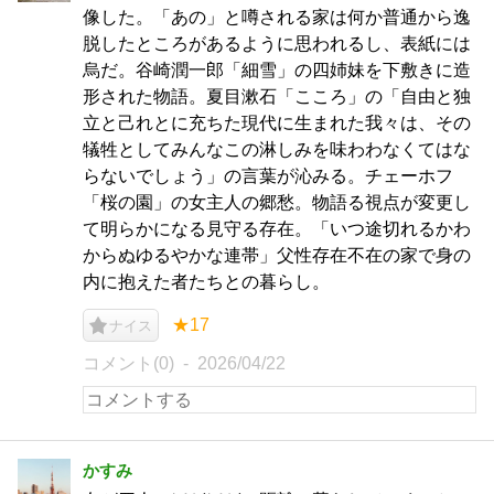
像した。「あの」と噂される家は何か普通から逸
脱したところがあるように思われるし、表紙には
烏だ。谷崎潤一郎「細雪」の四姉妹を下敷きに造
形された物語。夏目漱石「こころ」の「自由と独
立と己れとに充ちた現代に生まれた我々は、その
犠牲としてみんなこの淋しみを味わわなくてはな
らないでしょう」の言葉が沁みる。チェーホフ
「桜の園」の女主人の郷愁。物語る視点が変更し
て明らかになる見守る存在。「いつ途切れるかわ
からぬゆるやかな連帯」父性存在不在の家で身の
内に抱えた者たちとの暮らし。
★17
ナイス
コメント(0)
2026/04/22
かすみ