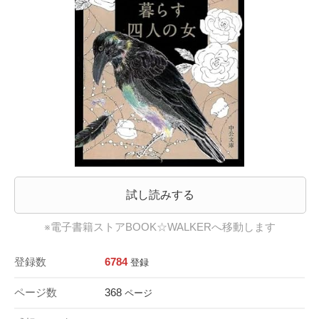
試し読みする
※電子書籍ストアBOOK☆WALKERへ移動します
登録数
6784
登録
ページ数
368
ページ