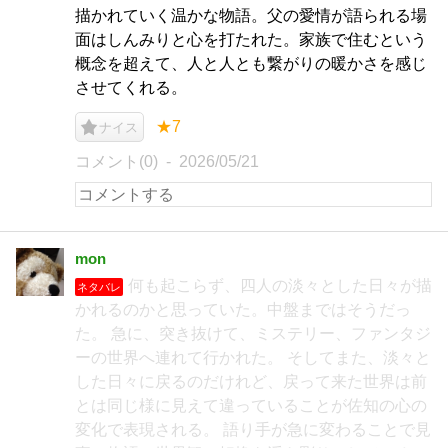
描かれていく温かな物語。父の愛情が語られる場
面はしんみりと心を打たれた。家族で住むという
概念を超えて、人と人とも繋がりの暖かさを感じ
させてくれる。
★7
ナイス
コメント(0)
2026/05/21
mon
何も起こらず、四人の淡々とした日々が描
ネタバレ
かれるのかと思っていた。中盤まではそうだっ
た。 急に、突き抜けて、ミステリー、ファンタジ
ーの世界へ連れて行かれた。 そしてまた、淡々と
した日々に戻るのだけれど、戻って来た世界は前
とは同じ様に見えて違っていることが佐知の心の
変化で表現される。 語り手が急に変わることで見