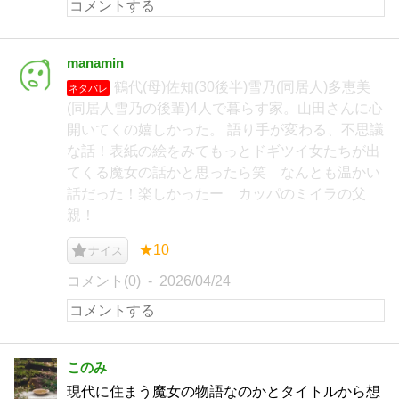
manamin
鶴代(母)佐知(30後半)雪乃(同居人)多恵美
ネタバレ
(同居人雪乃の後輩)4人で暮らす家。山田さんに心
開いてくの嬉しかった。 語り手が変わる、不思議
な話！表紙の絵をみてもっとドギツイ女たちが出
てくる魔女の話かと思ったら笑 なんとも温かい
話だった！楽しかったー カッパのミイラの父
親！
★10
ナイス
コメント(0)
2026/04/24
このみ
現代に住まう魔女の物語なのかとタイトルから想