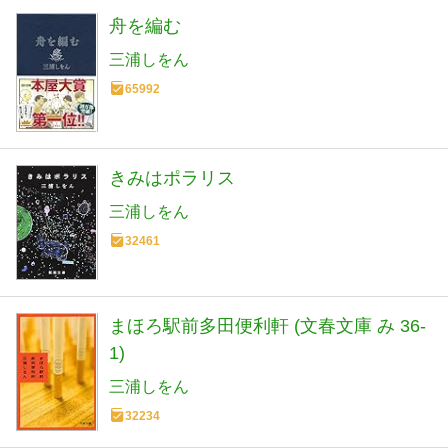
舟を編む
三浦しをん
65992
きみはポラリス
三浦しをん
32461
まほろ駅前多田便利軒 (文春文庫 み 36-
1)
三浦しをん
32234