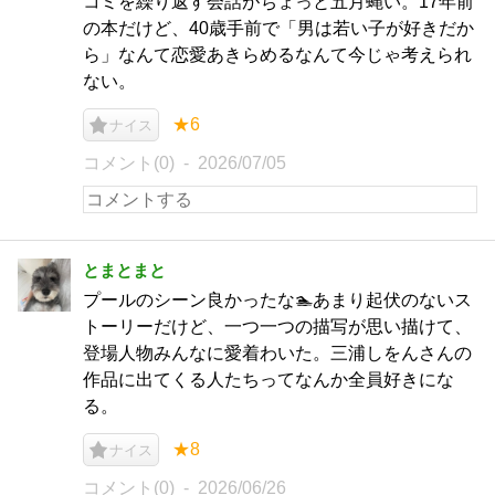
コミを繰り返す会話がちょっと五月蝿い。17年前
の本だけど、40歳手前で「男は若い子が好きだか
ら」なんて恋愛あきらめるなんて今じゃ考えられ
ない。
★6
ナイス
コメント(0)
2026/07/05
とまとまと
プールのシーン良かったな🏊あまり起伏のないス
トーリーだけど、一つ一つの描写が思い描けて、
登場人物みんなに愛着わいた。三浦しをんさんの
作品に出てくる人たちってなんか全員好きにな
る。
★8
ナイス
コメント(0)
2026/06/26