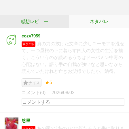
感想レビュー
ネタバレ
cozy7959
肩の力の抜けた文章に少しユーモアを混ぜ
ネタバレ
て、一つ屋根の下に暮らす四人の女性の生活を描
く。こういうのが読めるうちはドーパミン中毒の
心配はない。語り手の自我が強いなと思いながら
読んでいたけれど亡きお父様でしたか。納得。
★5
ナイス
コメント(0)
2026/08/02
悠里
あの家の｢あの｣とは何だろうと手に取りま
ネタバレ