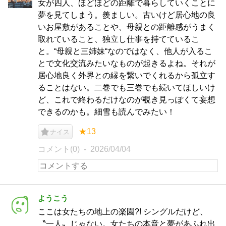
女が四人、ほどほどの距離で暮らしていくことに
夢を見てしまう。羨ましい。古いけど居心地の良
いお屋敷があることや、母親との距離感がうまく
取れていること、独立し仕事を持てているこ
と。“母親と三姉妹“なのではなく、他人が入るこ
とで文化交流みたいなものが起きるよね。それが
居心地良く外界との縁を繋いでくれるから孤立す
ることはない。二巻でも三巻でも続いてほしいけ
ど、これで終わるだけなのが覗き見っぽくて妄想
できるのかも。細雪も読んでみたい！
★13
ナイス
コメント(0)
2026/04/04
ようこう
ここは女たちの地上の楽園?! シングルだけど、
〝一人〟じゃない。女たちの本音と夢があふれ出