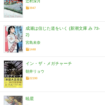
辻村深月
3947
成瀬は信じた道をいく (新潮文庫 み 73-
2)
宮島未奈
1448
イン・ザ・メガチャーチ
朝井リョウ
22190
暁星