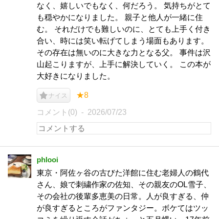
なく、嬉しいでもなく、何だろう。 気持ちがとて
も穏やかになりました。 親子と他人が一緒に住
む。 それだけでも難しいのに、とても上手く付き
合い、時には笑い転げてしまう場面もあります。
その存在は無いのに大きな力となる父。 事件は沢
山起こりますが、上手に解決していく。 この本が
大好きになりました。
★8
ナイス
コメント(0)
2026/07/23
phlooi
東京・阿佐ヶ谷の古びた洋館に住む老婦人の鶴代
さん、娘で刺繍作家の佐知、その親友のOL雪子、
その会社の後輩多恵美の日常。人が良すぎる、仲
が良すぎるところがファンタジー。ボケてはツッ