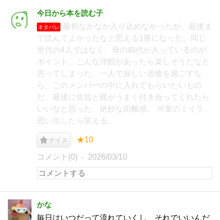
今日から本を読む子
最初なかなか入り込めなかったが、最後ま
ネタバレ
で読んでよかったなと思える1冊になった。同じ
世代の4人ではなく、母の鶴代が入っているのが
ポイント。こんな洋館があったら楽しそうだなと
思ってしまった。一人で寂しい老後を過ごすな
ら、このメンバーの中に入れてもらいたいもの
だ。最後に佐知と梶がうまく付き合ってくれたら
いいなと思った。絶妙な距離感。 河童のミイラ、
思い出したら笑える。
★10
ナイス
コメント(0)
2026/03/10
かな
毎日はいつだって流れていくし、それでいいんだ