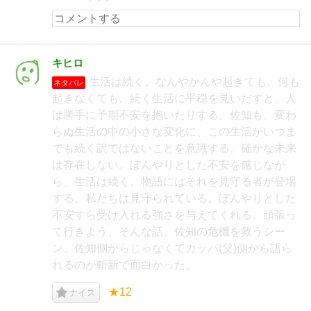
キヒロ
生活は続く。なんやかんや起きても、何も
ネタバレ
起きなくても。続く生活に平穏を見いだすと、人
は勝手に予期不安を抱いたりする。佐知も、変わ
らぬ生活の中の小さな変化に、この生活がいつま
でも続く訳ではないことを意識する。確かな未来
は存在しない。ぼんやりとした不安を感じなが
ら、生活は続く。物語にはそれを見守る者が登場
する。私たちは見守られている。ぼんやりとした
不安すら受け入れる強さを与えてくれる。頑張っ
て行きよう、そんな話。佐知の危機を救うシー
ン、佐知側からじゃなくてカッパ(父)側から語ら
れるのが斬新で面白かった。
★12
ナイス