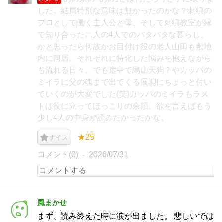
した。結局特別な意味は無かったのかな？刺繍の
プロとして働く主人公と母、そして刺繍教室が縁
で知り合った二人の4人でのバタバタな暮らし、
かと思ったら何故かお目付け役の老人山田も敷地
内に同居。それぞれに特化した悩みを抱えながら
も流れる日々。でも途中で烏山天狗？やカッパの
ミイラに父の魂まで出てくる展開にちょっと付い
ていくのが大変でした(笑)カッパのミイラもラス
トは役に立ってほっこりの余韻。欲を言えばもう
少し4人の中身が読みたかったかな。
★25
ナイス
コメント(0)
2026/07/31
風まかせ
まず、読み終えた時に涙が出ました。 悲しいでは