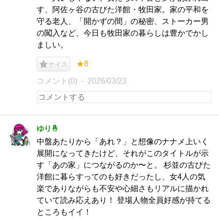
す、阿佐ヶ谷の古びた洋館・牧田家。家の平和を
守る老人、「開かずの間」の秘密、ストーカー男
の闖入など、今日も牧田家の暮らしは豊かでかし
ましい。
★8
ナイス
コメント(0)
2026/03/23
ゆり🤞
中盤あたりから「あれ？」と想像のナナメ上いく
展開になってきたけど、それがこのタイトルが示
す「あの家」につながるのか〜と。 杉並の古びた
洋館に暮らすってのも好きだったし、女4人の気
楽でありながらも不安や心細さもリアルに描かれ
ていて読み応えあり！ 登場人物全員好感が持てる
ところもイイ！