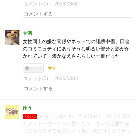
コメント(0)
2026/03/30
甘酒
女性同士の嫌な関係やネットでの誹謗中傷、田舎
のコミニュティにありそうな明るい部分と影がか
かれていて、湊かなえさんらしい一冊だった
★5
ナイス
コメント(0)
2026/03/11
ゆう
あらすじ知らずに読み始めて、珍しくほん
ネタバレ
わかストーリー？って思ったら、ちゃんと嫌な感
じになってきて安心した（笑） 狭いコミュニティ