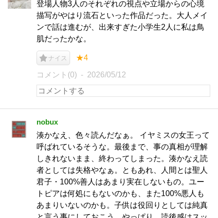
登場人物3人のそれぞれの視点や立場からの心境
描写がやはり流石といった作品だった。大人メイ
ンで話は進むが、出来すぎた小学生2人に私は鳥
肌だったかな。
★4
ナイス
コメント(0)
2026/05/12
nobux
湊かなえ、色々読んだなぁ。 イヤミスの女王って
呼ばれているそうな。最後まで、事の真相が理解
しきれないまま、終わってしまった。湊かなえ読
者としては失格やなぁ。ともあれ、人間とは聖人
君子・100%善人はあまり実在しないもの。ユー
トピアは何処にもないのかも、また100%悪人も
あまりいないのかも。子供は役回りとしては純真
と言う事にしておこう。やっぱり、読後感はスッ