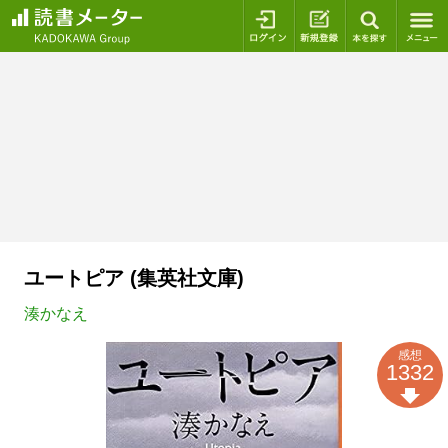
ログイン
新規登録
本を探
ユートピア (集英社文庫)
湊かなえ
感想
1332