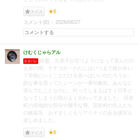
★6
ナイス
コメント(0)
2026/06/27
けむくじゃらアル
終盤、久美子が立つようになって喜んだの
ネタバレ
も束の間、ナナコが「わたしはいつまで娘が歩い
て学校にいくことだけを喜べばいいのだろうか」
的な事を思ってたシーンが一番印象的。あんなに
望んでたことなのに、叶ってしまえばすぐ日常と
なってしまう心情がよく伝わってきました。 田舎
町の排他的な部分や勝手な噂、芸術村の住人たち
の嫉妬等、おぞましくもリアリティのある描写も
楽しめました。
★6
ナイス