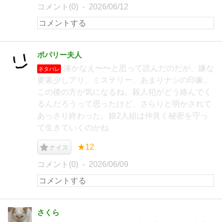
コメント(0)
2026/06/12
ポパリー夫人
湊かなえ〜〜と思って読んだのだが、嫌な
ネタバレ
要素少しアリ、ミステリー、あまりナシの印象。
この後の方が気になるね。殺人犯がどう絡んでく
るんだろうって思ったけど、さらりと明かされて
あっさり終わった。娘2人組は仲良く秘密を守っ
て生きていくのかね
★12
ナイス
コメント(0)
2026/06/09
さくら