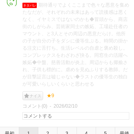
期待通りでよくここまで色々な悪意を集め
ネタバレ
たなだが、それぞれの未来はあって読後感は悪く
なく、イヤミスではないのかも◆冒頭から、商店
街のしがらみ、芸術家同士の嫉妬、工場赴任者の
マウント、と3人とその周辺の悪意だらけ。他所
の子が自分の子をダシに優等生ぶる。時間の掛か
る注文に舌打ち。生活レベルの自虐と褒め殺し。
コンプレックスをわざわざ抉る。同窓生の活躍へ
嫉妬◆中盤、慈善活動が炎上、周辺からも揶揄さ
れ、子供も標的に。虐めを見ぬふりする教師。だ
が目撃証言は嘘じゃない◆ラストの優等生の独白
が可愛いらしいくらいと思わせる
★9
ナイス
コメント(0)
2026/02/10
最初
1
2
3
4
5
最後