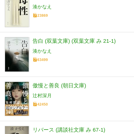
湊かなえ
23869
告白 (双葉文庫) (双葉文庫 み 21-1)
湊かなえ
63499
傲慢と善良 (朝日文庫)
辻村深月
42450
リバース (講談社文庫 み 67-1)