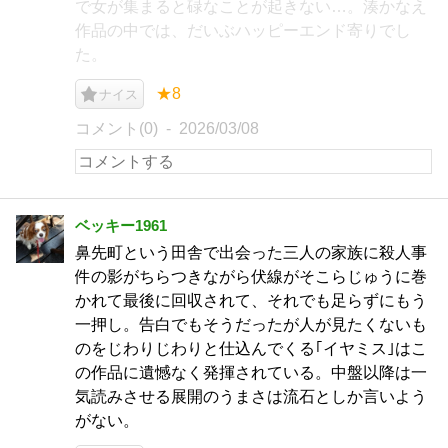
で女が集まると碌なことが起きない…。湊かなえ
作品の中では、だいぶハッピーエンド寄りでし
た。
★8
ナイス
コメント(0)
2026/03/08
ベッキー1961
鼻先町という田舎で出会った三人の家族に殺人事
件の影がちらつきながら伏線がそこらじゅうに巻
かれて最後に回収されて、それでも足らずにもう
一押し。告白でもそうだったが人が見たくないも
のをじわりじわりと仕込んでくる｢イヤミス｣はこ
の作品に遺憾なく発揮されている。中盤以降は一
気読みさせる展開のうまさは流石としか言いよう
がない。