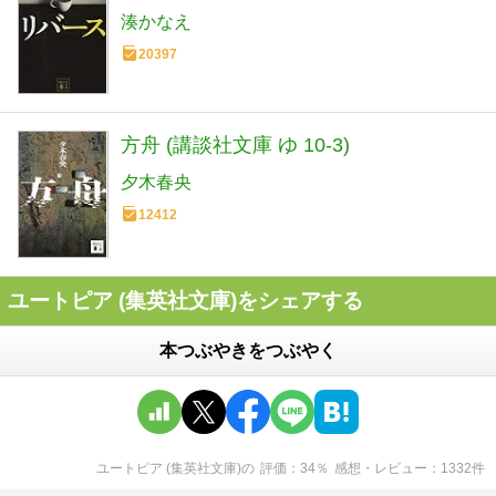
湊かなえ
20397
方舟 (講談社文庫 ゆ 10-3)
夕木春央
12412
ユートピア (集英社文庫)をシェアする
本つぶやきをつぶやく
ユートピア (集英社文庫)
の
評価
34
％
感想・レビュー
1332
件