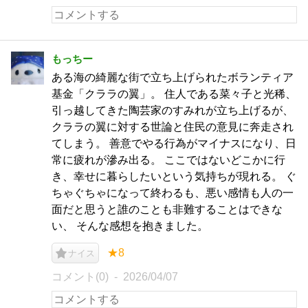
もっちー
ある海の綺麗な街で立ち上げられたボランティア
基金「クララの翼」。 住人である菜々子と光稀、
引っ越してきた陶芸家のすみれが立ち上げるが、
クララの翼に対する世論と住民の意見に奔走され
てしまう。 善意でやる行為がマイナスになり、日
常に疲れが滲み出る。 ここではないどこかに行
き、幸せに暮らしたいという気持ちが現れる。 ぐ
ちゃぐちゃになって終わるも、悪い感情も人の一
面だと思うと誰のことも非難することはできな
い、 そんな感想を抱きました。
★8
ナイス
コメント(0)
2026/04/07