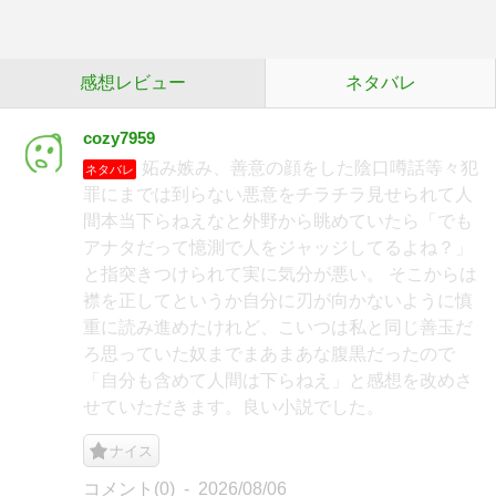
感想レビュー
ネタバレ
cozy7959
妬み嫉み、善意の顔をした陰口噂話等々犯
ネタバレ
罪にまでは到らない悪意をチラチラ見せられて人
間本当下らねえなと外野から眺めていたら「でも
アナタだって憶測で人をジャッジしてるよね？」
と指突きつけられて実に気分が悪い。 そこからは
襟を正してというか自分に刃が向かないように慎
重に読み進めたけれど、こいつは私と同じ善玉だ
ろ思っていた奴までまあまあな腹黒だったので
「自分も含めて人間は下らねえ」と感想を改めさ
せていただきます。良い小説でした。
ナイス
コメント(0)
2026/08/06