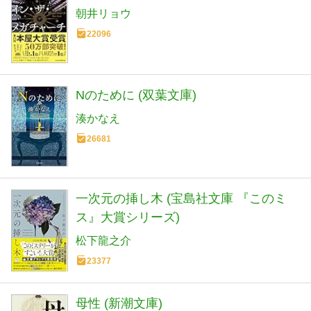
朝井リョウ
22096
Nのために (双葉文庫)
湊かなえ
26681
一次元の挿し木 (宝島社文庫 『このミ
ス』大賞シリーズ)
松下龍之介
23377
母性 (新潮文庫)