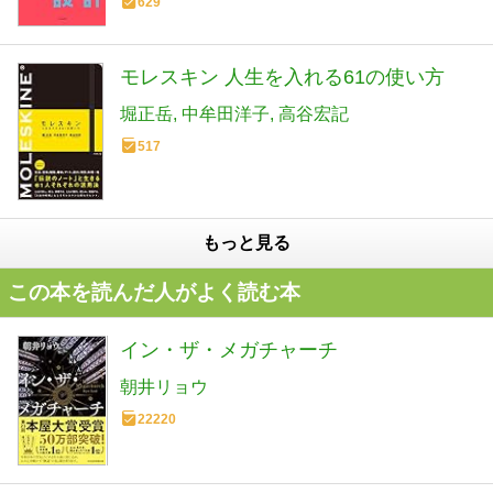
629
モレスキン 人生を入れる61の使い方
堀正岳
中牟田洋子
高谷宏記
517
もっと見る
この本を読んだ人がよく読む本
イン・ザ・メガチャーチ
朝井リョウ
22220