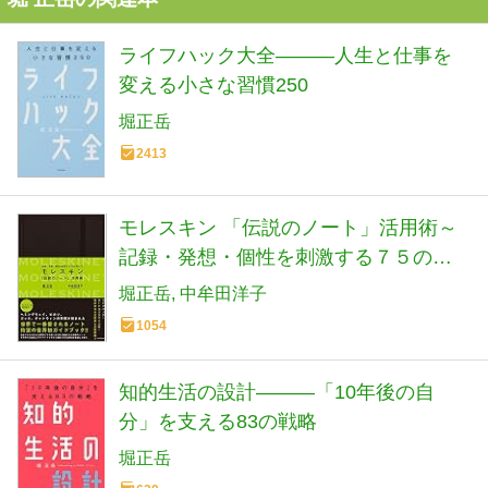
ライフハック大全―――人生と仕事を
変える小さな習慣250
堀正岳
2413
モレスキン 「伝説のノート」活用術～
記録・発想・個性を刺激する７５の使
い方
堀正岳
中牟田洋子
1054
知的生活の設計―――「10年後の自
分」を支える83の戦略
堀正岳