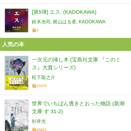
[第5弾] エス: (KADOKAWA)
鈴木光司
梶山はる香
KADOKAWA
3
人気の本
一次元の挿し木 (宝島社文庫 『このミ
ス』大賞シリーズ)
松下龍之介
23475
世界でいちばん透きとおった物語 (新潮
文庫 す 31-2)
杉井光
29961