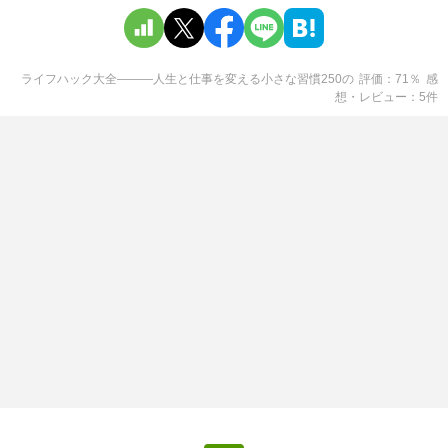
ライフハック大全―――人生と仕事を変える小さな習慣250
の
評価
71
％
感
想・レビュー
5
件