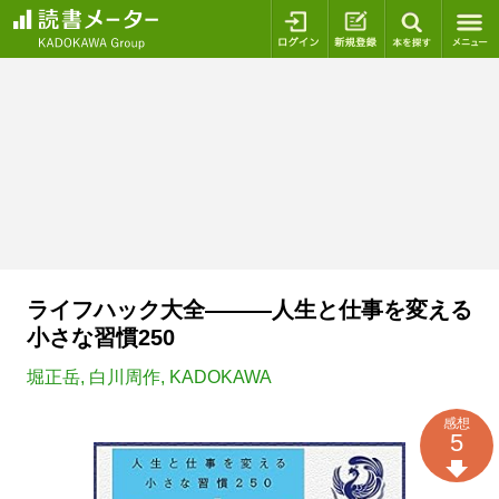
ログイン
新規登録
本を探
ライフハック大全―――人生と仕事を変える
小さな習慣250
堀正岳
,
白川周作
,
KADOKAWA
感想
5