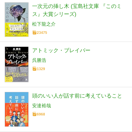
一次元の挿し木 (宝島社文庫 『このミ
ス』大賞シリーズ)
松下龍之介
23475
アトミック・ブレイバー
呉勝浩
1329
頭のいい人が話す前に考えていること
安達裕哉
6968