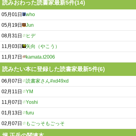
読みおわった読書家最新5件(14)
05月01日
who
05月19日
Jun
08月31日
ヒデ
11月03日
矢向（やこう）
11月17日
kamata.t2006
読みたい本に登録した読書家最新5件(6)
06月07日
読書家さん#xd49xd
02月11日
YM
11月07日
Yoshi
01月13日
furu
02月07日
もごっそもごっそ
堀 正岳の関連本