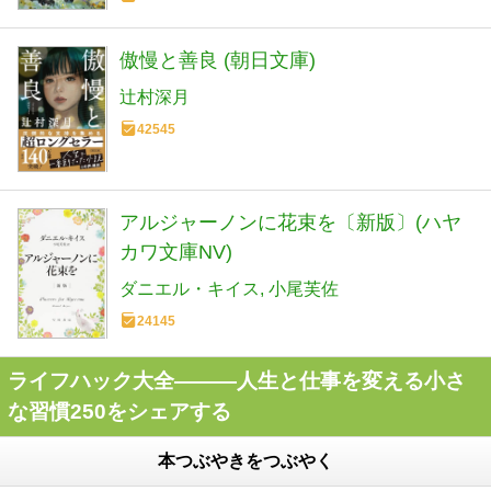
傲慢と善良 (朝日文庫)
辻村深月
42545
アルジャーノンに花束を〔新版〕(ハヤ
カワ文庫NV)
ダニエル・キイス
小尾芙佐
24145
ライフハック大全―――人生と仕事を変える小さ
な習慣250をシェアする
本つぶやきをつぶやく