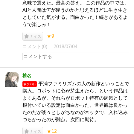
意味で震えた。最高の答え。 この作品の中では、
AIと人間は何が違うのかと思えるほどに生き生き
としていた気がする。面白かった！続きがあるよ
うで楽しみ！
★9
ナイス
コメント(0)
2018/07/04
椎名
平浦ファミリズムの人の新作ということで
ネタバレ
購入。ロボットに心が芽生えたら、という作品は
よくあるが、それらがロボット特有の病気として
根付いている設定は面白かった。世界観は良かっ
たのだが淡々としがちなのがネックで、入れ込み
づらかったのが難点。次回に期待。
★12
ナイス