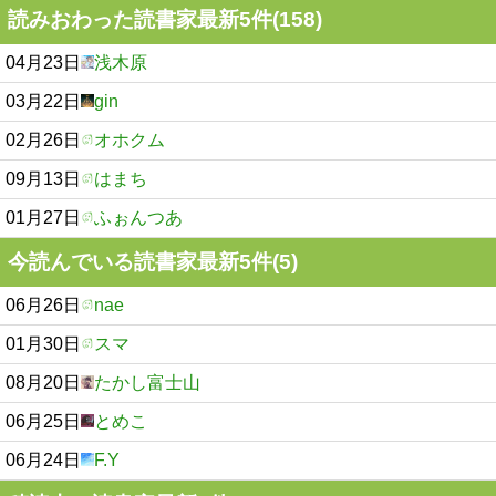
読みおわった読書家最新5件(158)
04月23日
浅木原
03月22日
gin
02月26日
オホクム
09月13日
はまち
01月27日
ふぉんつあ
今読んでいる読書家最新5件(5)
06月26日
nae
01月30日
スマ
08月20日
たかし富士山
06月25日
とめこ
06月24日
F.Y