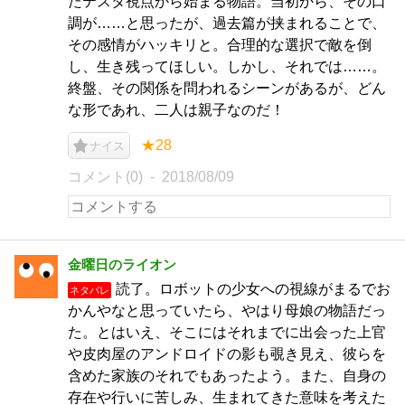
たテスタ視点から始まる物語。当初から、その口
調が……と思ったが、過去篇が挟まれることで、
その感情がハッキリと。合理的な選択で敵を倒
し、生き残ってほしい。しかし、それでは……。
終盤、その関係を問われるシーンがあるが、どん
な形であれ、二人は親子なのだ！
★28
ナイス
コメント(0)
2018/08/09
金曜日のライオン
読了。ロボットの少女への視線がまるでお
ネタバレ
かんやなと思っていたら、やはり母娘の物語だっ
た。とはいえ、そこにはそれまでに出会った上官
や皮肉屋のアンドロイドの影も覗き見え、彼らを
含めた家族のそれでもあったよう。また、自身の
存在や行いに苦しみ、生まれてきた意味を考えた