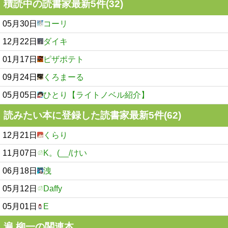
積読中の読書家最新5件(32)
05月30日
コーリ
12月22日
ダイキ
01月17日
ピザポテト
09月24日
くろまーる
05月05日
ひとり【ライトノベル紹介】
読みたい本に登録した読書家最新5件(62)
12月21日
くらり
11月07日
K。(__/けい
06月18日
洩
05月12日
Daffy
05月01日
E
遍 柳一の関連本