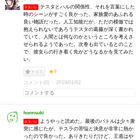
テスタとハルの関係性、それを言葉にした
ネタバレ
時のシーンがすごく良かった。家族愛のあふれる
良い物語だった。人工知能だが、ただの模倣では
抱えられないであろうテスタの葛藤が深く書かれ
ていて、人間とは何なのかというところを考えさ
せられるようであった。次巻も出ているとのこと
で、彼女らの行き着く先がどうなるかを見てみた
い。
★9
ナイス
コメント(0)
2019/01/02
honnsuki
ようやっと読めた。最後のバトルは少々唐
ネタバレ
突に感じたが、テスラの苦悩と決意が非常に熱か
ったので良かった。ありきたりだけど、王道はや