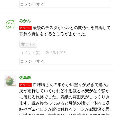
みかん
最後のテスタがハルとの関係性を自認して
ネタバレ
背負う覚悟をするところがよかった。
ナイス
コメント(0)
2019/12/15
佐島翠
白味噌さんの柔らかい塗りが好きで購入。
ネタバレ
病が進行していくけれど不思議と不安がなく静か
に感じる旅路でした。表紙の雰囲気がしっくりき
ます。読み終わってみると母娘の話で、体内に収
納やヴェイロンが腹に触れるシーンが感慨深く思