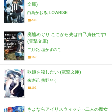
文庫)
白鳥かおる
LOWRISE
238
廃墟めぐり ここから先は自己責任です!
(電撃文庫)
二月公
塩かずのこ
159
歌姫を殺したい (電撃文庫)
来述延
熊野だう
102
さよならアイリスウィッチ ~二人の魔女