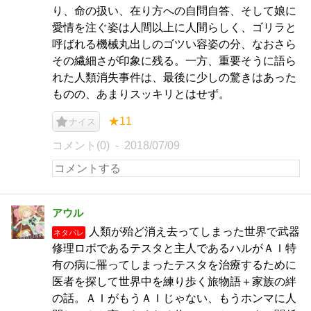
り、命の扱い、在り方への自問自答、そして娘に
愛情を注ぐ姿は人間以上に人間らしく、ゴリラと
呼ばれる機械丸出しのゴツい容姿の分、なおさら
その繊細さが印象に残る。一方、重要そうに語ら
れた人類消失事件は、最後に少しの驚きはあった
ものの、あまりスッキリとはせず。
★11
ナイス
コメント(0)
2018/07/09
アウル
人類が殆ど消え去ってしまった世界で武器
ネタバレ
修理ロボであるテスタと主人であるハルがＡＩ特
有の病に罹ってしまったテスタを治療するために
医者を探して世界中を練り歩く旅物語＋家族の絆
の話。ＡＩがもうＡＩじゃない、もうホンマに人