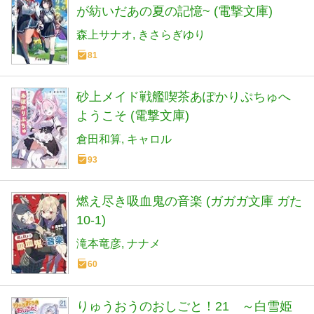
が紡いだあの夏の記憶~ (電撃文庫)
森上サナオ
きさらぎゆり
81
砂上メイド戦艦喫茶あぽかりぷちゅへ
ようこそ (電撃文庫)
倉田和算
キャロル
93
燃え尽き吸血鬼の音楽 (ガガガ文庫 ガた
10-1)
滝本竜彦
ナナメ
60
りゅうおうのおしごと！21 ～白雪姫