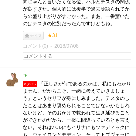
間じゃんと言いたくなる位、ハルとテスタの関係
が良すぎた。個人的には後半で過去等語られてか
らの盛り上がりがすごかった。まあ、一番驚いた
のはテスタの性別だったんですけどもね。
★31
ナイス
コメント(0)
2018/07/08
°F
「正しさが何であるのかは、私にもわかり
ネタバレ
ません。だからこそ、一緒に考えていきましょ
う」というセリフが身にしみました。テスタのし
たことはあまり褒められることではないかもしれ
ないけど、そのおかげで救われて生き延びること
ができたのだから、一概に間違っているとも言え
ない。それはハルにもイリナにもツァディックに
も、ヴェイロンとモディン、そしてトブヴェラに