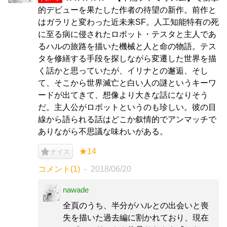
的デビューを果たした作者の待望の新作。前作と
はガラリと変わった近未来SF。人工知能特有の死
に至る病に侵されたロボット・テスタと主人であ
るハルの旅路を描いた機械と人と命の物語。テス
タを修繕する手段を探しながら変遷した世界を描
く話かと思っていたが、イリナとの邂逅、そし
て、そこから世界滅亡と白い人の謎というキーワ
ードが出てきて、想像より大きな話になりそう
だ。主人公がロボットというのも珍しい。彼の目
線から語られる話はどこか叙情的でアンマッチで
ありながら不思議な味わいがある。
★14
ナイス
コメント(1)
2018/06/20
nawade
全頁のうち、半分がハルとの出会いと喪
失を描いた過去編に割かれており、現在