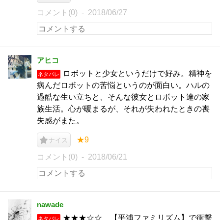
コメント(0)
2018/06/27
アヒコ
ロボットと少女というだけで好み。精神を
ネタバレ
病んだロボットの苦悩というのが面白い。ハルの
過酷な生い立ちと、そんな彼女とロボット達の家
族生活。心が暖まるが、それが失われたときの喪
失感がまた。
★9
ナイス
コメント(0)
2018/06/21
nawade
★★★☆☆ 【平浦ファミリズム】で衝撃
ネタバレ