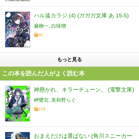
ハル遠カラジ (4) (ガガガ文庫 あ 15-5)
遍柳一
白味噌
47
もっと見る
この本を読んだ人がよく読む本
神懸かれ、キラーチューン。 (電撃文庫)
岬鷺宮
美和野らぐ
173
おまえだけは選ばない (角川スニーカー