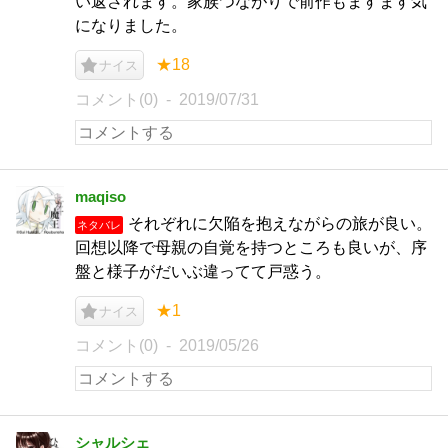
い返されます。家族つながりで前作もますます気
になりました。
★18
ナイス
コメント(0)
2019/07/31
maqiso
それぞれに欠陥を抱えながらの旅が良い。
ネタバレ
回想以降で母親の自覚を持つところも良いが、序
盤と様子がだいぶ違ってて戸惑う。
★1
ナイス
コメント(0)
2019/05/26
シャルシェ