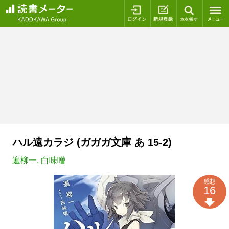
ログイン
新規登録
本を探
ハル遠カラジ (ガガガ文庫 あ 15-2)
遍柳一
,
白味噌
感想
16