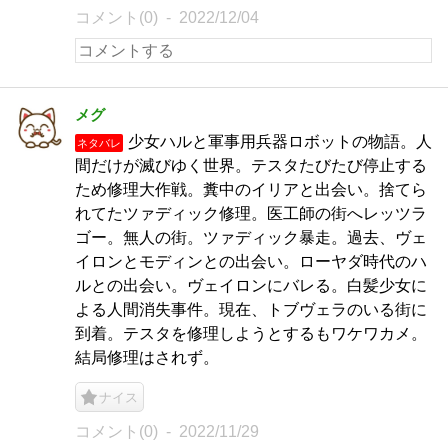
コメント(0)
2022/12/04
メグ
少女ハルと軍事用兵器ロボットの物語。人
ネタバレ
間だけが滅びゆく世界。テスタたびたび停止する
ため修理大作戦。糞中のイリアと出会い。捨てら
れてたツァディック修理。医工師の街へレッツラ
ゴー。無人の街。ツァディック暴走。過去、ヴェ
イロンとモディンとの出会い。ローヤダ時代のハ
ルとの出会い。ヴェイロンにバレる。白髪少女に
よる人間消失事件。現在、トブヴェラのいる街に
到着。テスタを修理しようとするもワケワカメ。
結局修理はされず。
ナイス
コメント(0)
2022/11/29