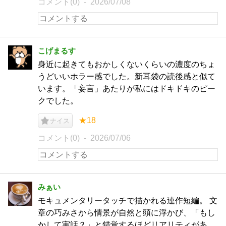
コメント(0)
2026/07/08
こげまるす
身近に起きてもおかしくないくらいの濃度のちょ
うどいいホラー感でした。新耳袋の読後感と似て
います。「妄言」あたりが私にはドキドキのピー
クでした。
★18
ナイス
コメント(0)
2026/07/06
みぁい
モキュメンタリータッチで描かれる連作短編。 文
章の巧みさから情景が自然と頭に浮かび、「もし
かして実話？」と錯覚するほどリアリティがあ