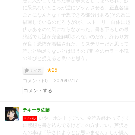
急に人が亡くなった事が事実として述べられ、妙
に呆気ないところが逆にゾッとさせる。正直各編
ごとになんとなく予想できる部分はある(その為に
描写しているのだろうが)が、ストーリー自体に起
伏があるので気にならなかった。書き下ろしの最
終話でも謎が完全解明されないのだが、終わり方
が良く恐怖が増幅された。ミステリーだと思って
読むと物足りないとは思うので昨今のホラー小説
の並びと捉えると良いと思う。
★25
ナイス
コメント(0)
2026/07/17
テキーラ佐藤
いや、ホントすごい。今読み終わってすぐ
ネタバレ
に感想を書き込んでるけどこの方すごい。芦沢さ
んの本は「許されようとは思いません」しか読ん