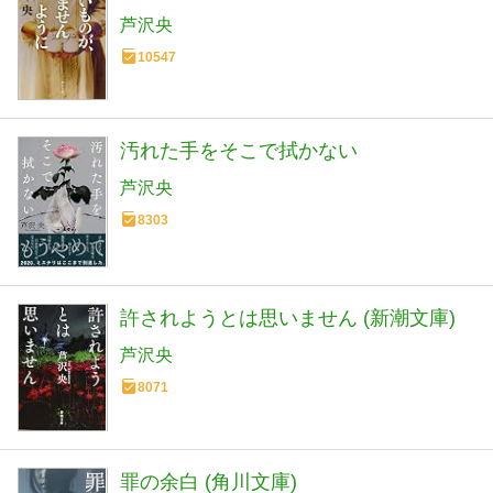
芦沢央
10547
汚れた手をそこで拭かない
芦沢央
8303
許されようとは思いません (新潮文庫)
芦沢央
8071
罪の余白 (角川文庫)