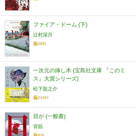
ファイア・ドーム (下)
辻村深月
3981
一次元の挿し木 (宝島社文庫 『このミ
ス』大賞シリーズ)
松下龍之介
23497
目が (一般書)
背筋
976