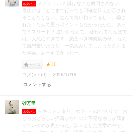
ミステリ…？ 謎はなにも解明されない。
ネタバレ
最後には「どこまで行っても明確な答えが示され
ることなどない」なんて言い切ってるし…。騙さ
れた！なんて思うポイントもなかったかな。あっ
てミスリード？ 占い師なんて、疑われてなんぼで
は。人死にすぎです。恐るべき神楽坂の母。 なん
て感想書いたけど、一気読みしてしまったのもま
た事実。あーキモかったー。
★11
ナイス
コメント(0)
2026/07/18
砂万里
モキュメンタリーホラーっぽい入りで、お
ネタバレ
どろおどろしい描写がないのに不穏な感じが高ま
っていくのが良かった。淡々とした文章の中で、