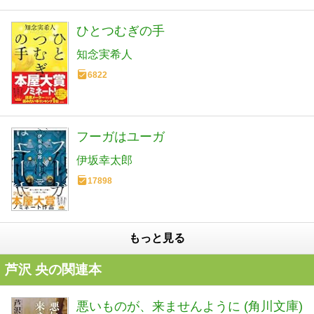
ひとつむぎの手
知念実希人
6822
フーガはユーガ
伊坂幸太郎
17898
もっと見る
芦沢 央の関連本
悪いものが、来ませんように (角川文庫)