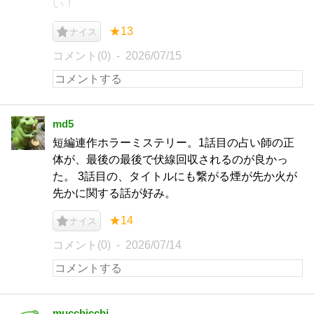
い！
★13
ナイス
コメント(0)
2026/07/15
md5
短編連作ホラーミステリー。1話目の占い師の正
体が、最後の最後で伏線回収されるのが良かっ
た。 3話目の、タイトルにも繋がる煙が先か火が
先かに関する話が好み。
★14
ナイス
コメント(0)
2026/07/14
mucchicchi