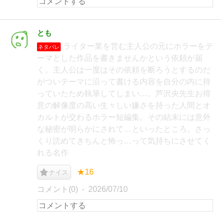
とも
ライター業を営む主人公の元にホラーをテ
ネタバレ
ーマとした作品を書きませんかという依頼が届
く。主人公は一度はその依頼を断ろうとするのだ
がついテーマに沿って書ける内容を自分の内に持
っていたため執筆してしまい…。芦沢央先生お得
意の解像度の高い生々しい嫌さを持った人間とオ
カルトが交わるホラー短編集。その結末には意外
な秘密が明らかにされて…といったところ。さっ
くり読めてきちんと怖っ…って気持ちにさせてく
れる名作
★16
ナイス
コメント(0)
2026/07/10