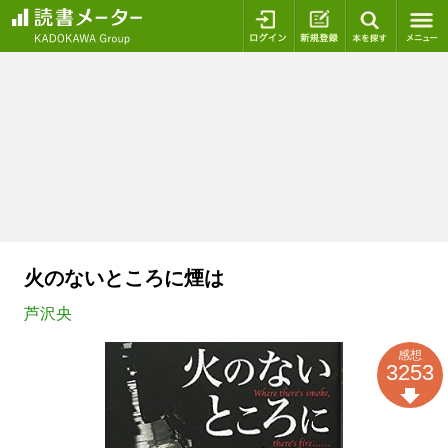
ログイン
新規登録
本を探
火のないところに煙は
芦沢央
感想
3253