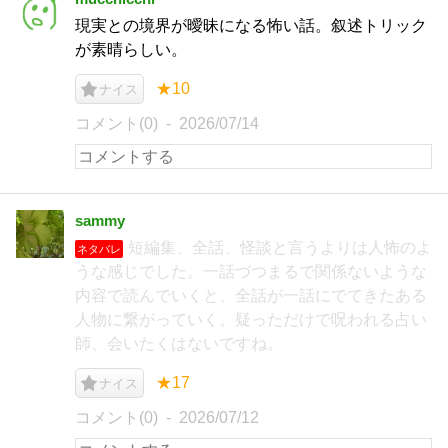
現実との境界が曖昧になる怖い話。叙述トリック
が素晴らしい。
★10
ナイス
コメント(0)
2026/07/14
sammy
短編集、全話、怪談と言うよりは人怖のよ
ネタバレ
うな感じでした。一話づつまるで関係ないような
内容で読んでいくと、全話が一話にでてきたある
人物に繋がっていく。疑っただけで呪われる占い
師、会いたくはないですね。
★17
ナイス
コメント(0)
2026/07/12