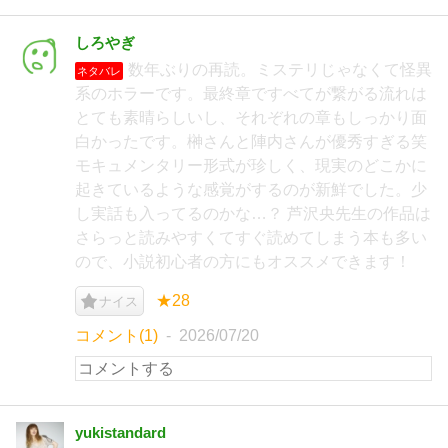
しろやぎ
数年ぶりの再読。ミステリじゃなくて怪異
ネタバレ
系のホラーです。最終章ですべてが繋がる流れは
とても素晴らしいし、それぞれの章もしっかり面
白かったです。榊さんと陣内さんが優秀すぎる笑
モキュメンタリー形式が珍しく、現実のどこかに
起きているような感覚がするのが新鮮でした。少
し実話も入ってるのかな…？ 芦沢央先生の作品は
さらっと読みやすくてすぐ読めてしまう本も多い
ので、小説初心者の方にもオススメできます！
★28
ナイス
コメント(1)
2026/07/20
yukistandard