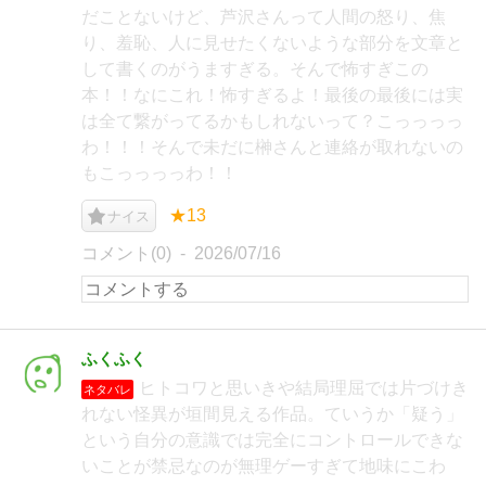
だことないけど、芦沢さんって人間の怒り、焦
り、羞恥、人に見せたくないような部分を文章と
して書くのがうますぎる。そんで怖すぎこの
本！！なにこれ！怖すぎるよ！最後の最後には実
は全て繋がってるかもしれないって？こっっっっ
わ！！！そんで未だに榊さんと連絡が取れないの
もこっっっっわ！！
★13
ナイス
コメント(0)
2026/07/16
ふくふく
ヒトコワと思いきや結局理屈では片づけき
ネタバレ
れない怪異が垣間見える作品。ていうか「疑う」
という自分の意識では完全にコントロールできな
いことが禁忌なのが無理ゲーすぎて地味にこわ