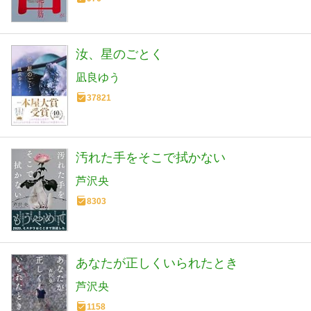
汝、星のごとく
凪良ゆう
37821
汚れた手をそこで拭かない
芦沢央
8303
あなたが正しくいられたとき
芦沢央
1158