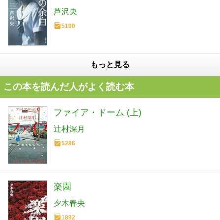
芦沢央
5190
もっと見る
この本を読んだ人がよく読む本
ファイア・ドーム (上)
辻村深月
5286
楽園
夕木春央
1892