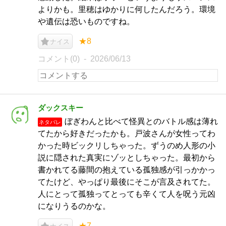
よりかも。里穂はゆかりに何したんだろう。環境
や遺伝は恐いものですね。
★8
ナイス
コメント(0)
2026/06/13
ダックスキー
ぼぎわんと比べて怪異とのバトル感は薄れ
ネタバレ
てたから好きだったかも。戸波さんが女性ってわ
かった時ビックリしちゃった。ずうのめ人形の小
説に隠された真実にゾッとしちゃった。最初から
書かれてる藤間の抱えている孤独感が引っかかっ
てたけど、やっぱり最後にそこが言及されてた。
人にとって孤独ってとっても辛くて人を呪う元凶
になりうるのかな。
★7