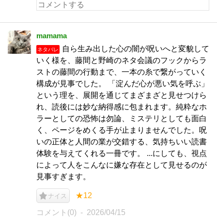
mamama
自ら生み出した心の闇が呪いへと変貌して
ネタバレ
いく様を、藤間と野崎のネタ会議のフックからラ
ストの藤間の行動まで、一本の糸で繋がっていく
構成が見事でした。 「淀んだ心が悪い気を呼ぶ」
という理を、展開を通じてまざまざと見せつけら
れ、読後には妙な納得感に包まれます。純粋なホ
ラーとしての恐怖は勿論、ミステリとしても面白
く、ページをめくる手が止まりませんでした。呪
いの正体と人間の業が交錯する、気持ちいい読書
体験を与えてくれる一冊です。 ...にしても、視点
によって人をこんなに嫌な存在として見せるのが
見事すぎます。
★12
ナイス
コメント(0)
2026/04/15