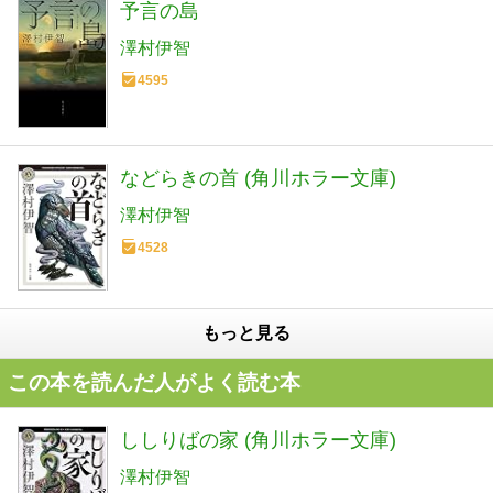
予言の島
澤村伊智
4595
などらきの首 (角川ホラー文庫)
澤村伊智
4528
もっと見る
この本を読んだ人がよく読む本
ししりばの家 (角川ホラー文庫)
澤村伊智