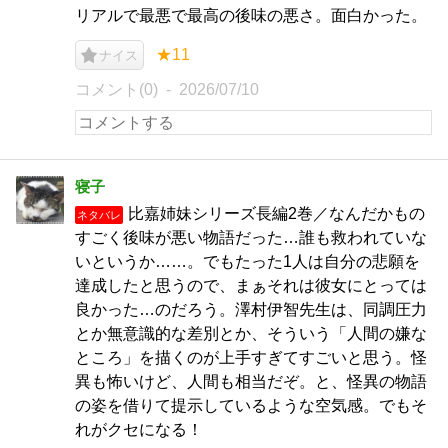
リアルで最悪で最高の後味の悪さ。面白かった。
★11
ナイス
コメント(0)
2026/07/10
寝子
比嘉姉妹シリーズ長編2巻／なんだかもの
ネタバレ
すごく後味が悪い物語だった…誰も救われていな
いというか……。でもたった1人は自分の悲願を
達成したと思うので、まぁそれは彼女にとっては
良かった…のだろう。澤村伊智先生は、同調圧力
とか無意識的な差別とか、そういう「人間の嫌な
ところ」を描くのが上手すぎてすごいと思う。怪
異も怖いけど、人間も相当だぞ。と、怪異の物語
の姿を借りて提示しているような空気感。でもそ
れがクセになる！