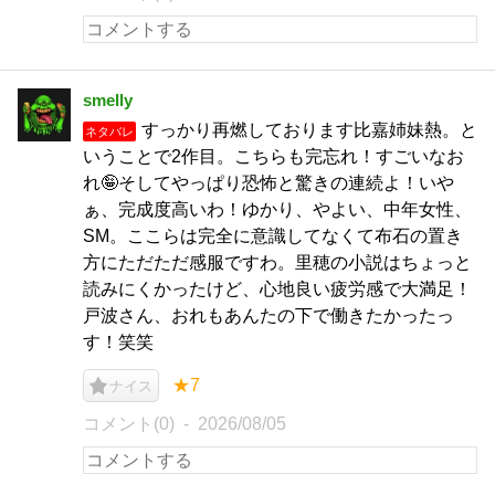
smelly
すっかり再燃しております比嘉姉妹熱。と
ネタバレ
いうことで2作目。こちらも完忘れ！すごいなお
れ🤪そしてやっぱり恐怖と驚きの連続よ！いや
ぁ、完成度高いわ！ゆかり、やよい、中年女性、
SM。ここらは完全に意識してなくて布石の置き
方にただただ感服ですわ。里穂の小説はちょっと
読みにくかったけど、心地良い疲労感で大満足！
戸波さん、おれもあんたの下で働きたかったっ
す！笑笑
★7
ナイス
コメント(0)
2026/08/05