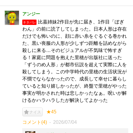
アンジー
比嘉姉妹2作目が先に届き、1作目「ぼぎ
ネタバレ
わん」の前に読了してしまった。日本人形は存在
だけでも怖いのに、顔に赤い糸をぐるぐる巻かれ
た、黒い喪服の人形が少しずつ距離を詰めながら
殺しに来る…そのビジュアルが不気味で怖すぎ
る！家庭に問題を抱えた里穂が出版社に送った
「ずうのめ人形」が都市伝説を超えて実際に人を
殺してしまう。この中学時代の里穂の生活状況が
不憫でならなかったので、成長して幸せに暮らし
ていると知り嬉しかったが、終盤で里穂がやった
事実が明かされた時は悲しかったなぁ。呪いが解
けるかハラハラしたが解決してよかった
★45
ナイス
コメント(4)
2026/07/04