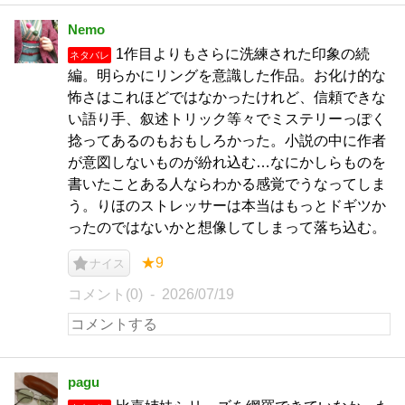
Nemo
1作目よりもさらに洗練された印象の続
ネタバレ
編。明らかにリングを意識した作品。お化け的な
怖さはこれほどではなかったけれど、信頼できな
い語り手、叙述トリック等々でミステリーっぽく
捻ってあるのもおもしろかった。小説の中に作者
が意図しないものが紛れ込む…なにかしらものを
書いたことある人ならわかる感覚でうなってしま
う。りほのストレッサーは本当はもっとドギツか
ったのではないかと想像してしまって落ち込む。
★9
ナイス
コメント(0)
2026/07/19
pagu