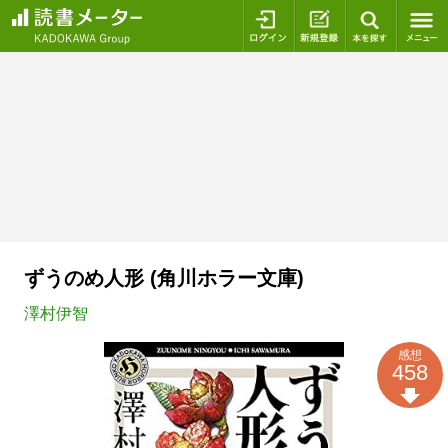
ログイン
新規登録
本を探
ずうのめ人形 (角川ホラー文庫)
澤村伊智
感想
458