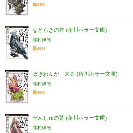
2486
などらきの首 (角川ホラー文庫)
澤村伊智
4528
ぼぎわんが、来る (角川ホラー文庫)
澤村伊智
8650
ぜんしゅの跫 (角川ホラー文庫)
澤村伊智