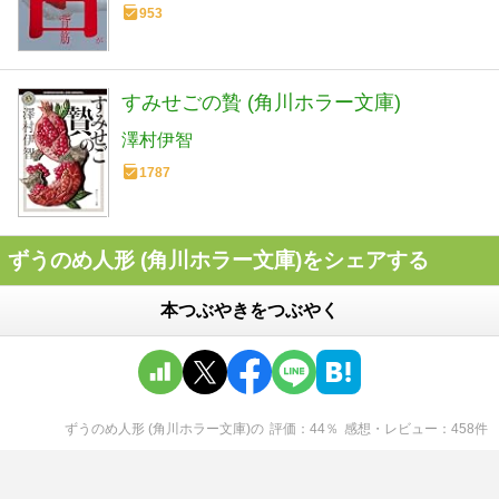
953
すみせごの贄 (角川ホラー文庫)
澤村伊智
1787
ずうのめ人形 (角川ホラー文庫)をシェアする
本つぶやきをつぶやく
ずうのめ人形 (角川ホラー文庫)
の
評価
44
％
感想・レビュー
458
件