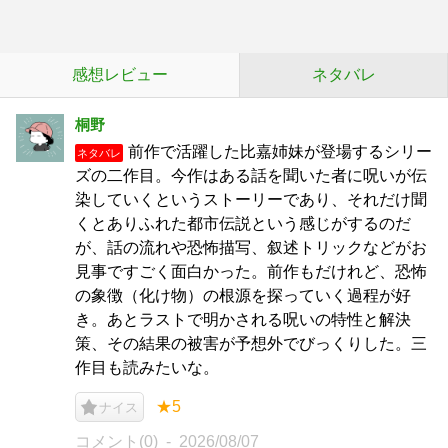
感想レビュー
ネタバレ
桐野
前作で活躍した比嘉姉妹が登場するシリー
ネタバレ
ズの二作目。今作はある話を聞いた者に呪いが伝
染していくというストーリーであり、それだけ聞
くとありふれた都市伝説という感じがするのだ
が、話の流れや恐怖描写、叙述トリックなどがお
見事ですごく面白かった。前作もだけれど、恐怖
の象徴（化け物）の根源を探っていく過程が好
き。あとラストで明かされる呪いの特性と解決
策、その結果の被害が予想外でびっくりした。三
作目も読みたいな。
★5
ナイス
コメント(0)
2026/08/07