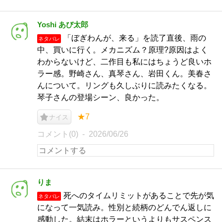
Yoshi あび太郎
「ぼぎわんが、来る」を読了直後、雨の
ネタバレ
中、買いに行く。メカニズム？原理?原因はよく
わからないけど、二作目も私にはちょうど良いホ
ラー感。野崎さん、真琴さん、岩田くん。美春さ
んについて。リングも久しぶりに読みたくなる。
琴子さんの登場シーン、良かった。
★7
ナイス
コメント(0)
2026/06/26
りま
死へのタイムリミットがあることで先が気
ネタバレ
になって一気読み。性別と続柄のどんでん返しに
感動した。結末はホラーというよりもサスペンス