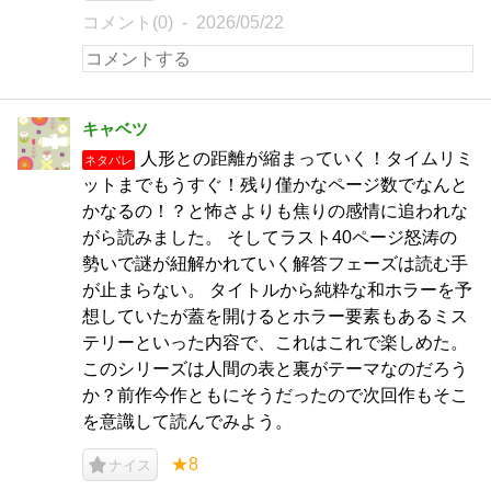
コメント(0)
2026/05/22
キャベツ
人形との距離が縮まっていく！タイムリミ
ネタバレ
ットまでもうすぐ！残り僅かなページ数でなんと
かなるの！？と怖さよりも焦りの感情に追われな
がら読みました。 そしてラスト40ページ怒涛の
勢いで謎が紐解かれていく解答フェーズは読む手
が止まらない。 タイトルから純粋な和ホラーを予
想していたが蓋を開けるとホラー要素もあるミス
テリーといった内容で、これはこれで楽しめた。
このシリーズは人間の表と裏がテーマなのだろう
か？前作今作ともにそうだったので次回作もそこ
を意識して読んでみよう。
★8
ナイス