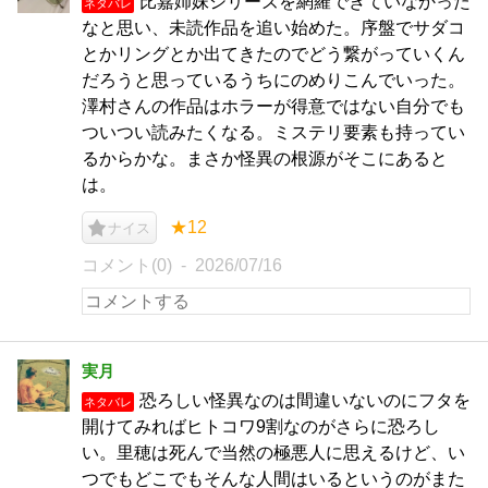
比嘉姉妹シリーズを網羅できていなかった
ネタバレ
なと思い、未読作品を追い始めた。序盤でサダコ
とかリングとか出てきたのでどう繋がっていくん
だろうと思っているうちにのめりこんでいった。
澤村さんの作品はホラーが得意ではない自分でも
ついつい読みたくなる。ミステリ要素も持ってい
るからかな。まさか怪異の根源がそこにあると
は。
★12
ナイス
コメント(0)
2026/07/16
実月
恐ろしい怪異なのは間違いないのにフタを
ネタバレ
開けてみればヒトコワ9割なのがさらに恐ろし
い。里穂は死んで当然の極悪人に思えるけど、い
つでもどこでもそんな人間はいるというのがまた