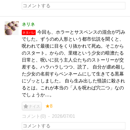
ネリネ
今回も、ホラーとサスペンスの混合が巧み
ネタバレ
でした。ずうのめ人形という都市伝説を聞くと、
呪われて最後に目をくり抜かれて死ぬ。そこから
のスタート。からの、里穂という少女の暗澹たる
日常と、呪いに抗う主人公たちのストーリーが交
差する。ハラハラしつつ、読了。 自分が虐め殺し
た少女の名前すらペンネームにして生きてる黒幕
にゾッとしました。 自ら生み出した怪談に殺され
るとは。これが本当の「人を呪わば穴二つ」なの
でしょうか…。
★8
ナイス
コメント(0)
2026/07/01