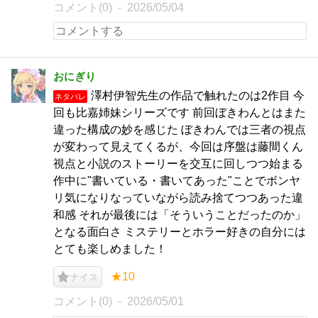
コメント(0)
2026/05/04
おにぎり
澤村伊智先生の作品で触れたのは2作目 今
ネタバレ
回も比嘉姉妹シリーズです 前回ぼきわんとはまた
違った構成の妙を感じた ぼきわんでは三者の視点
が変わって見えてくるが、今回は序盤は藤間くん
視点と小説のストーリーを交互に回しつつ始まる
作中に"書いている・書いてあった"ことでボンヤ
リ気になりなっていながら読み捨てつつあった違
和感 それが最後には「そういうことだったのか」
となる面白さ ミステリーとホラー好きの自分には
とても楽しめました！
★10
ナイス
コメント(0)
2026/05/01