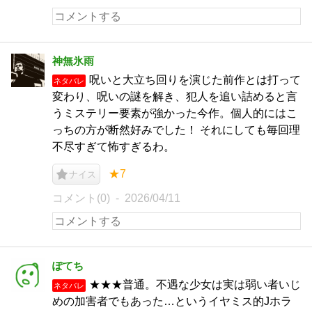
神無氷雨
呪いと大立ち回りを演じた前作とは打って
ネタバレ
変わり、呪いの謎を解き、犯人を追い詰めると言
うミステリー要素が強かった今作。個人的にはこ
っちの方が断然好みでした！ それにしても毎回理
不尽すぎて怖すぎるわ。
★7
ナイス
コメント(0)
2026/04/11
ぽてち
★★★普通。不遇な少女は実は弱い者いじ
ネタバレ
めの加害者でもあった…というイヤミス的Jホラ