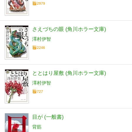
2979
さえづちの眼 (角川ホラー文庫)
澤村伊智
2246
ととはり屋敷 (角川ホラー文庫)
澤村伊智
727
目が (一般書)
背筋