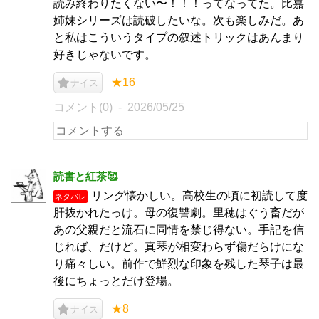
読み終わりたくない〜！！！ってなってた。比嘉
姉妹シリーズは読破したいな。次も楽しみだ。あ
と私はこういうタイプの叙述トリックはあんまり
好きじゃないです。
★16
ナイス
コメント(0)
2026/05/25
読書と紅茶🥰
リング懐かしい。高校生の頃に初読して度
ネタバレ
肝抜かれたっけ。母の復讐劇。里穂はぐう畜だが
あの父親だと流石に同情を禁じ得ない。手記を信
じれば、だけど。真琴が相変わらず傷だらけにな
り痛々しい。前作で鮮烈な印象を残した琴子は最
後にちょっとだけ登場。
★8
ナイス