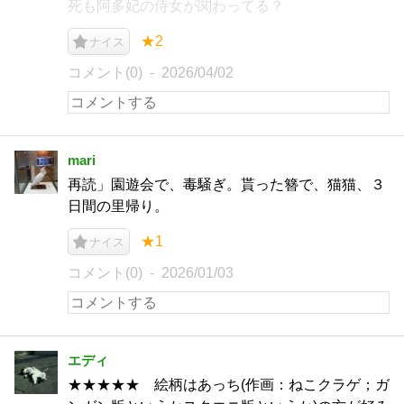
死も阿多妃の侍女が関わってる？
★2
ナイス
コメント(0)
2026/04/02
mari
再読」園遊会で、毒騒ぎ。貰った簪で、猫猫、３
日間の里帰り。
★1
ナイス
コメント(0)
2026/01/03
エディ
★★★★★ 絵柄はあっち(作画：ねこクラゲ；ガ