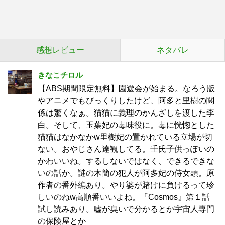
感想レビュー
ネタバレ
きなこチロル
【ABS期間限定無料】園遊会が始まる。なろう版
やアニメでもびっくりしたけど、阿多と里樹の関
係は驚くなぁ。猫猫に義理のかんざしを渡した李
白。そして、玉葉妃の毒味役に。毒に恍惚とした
猫猫はなかなかw里樹妃の置かれている立場が切
ない。おやじさん達観してる。壬氏子供っぽいの
かわいいね。するしないではなく、できるできな
いの話か。謎の木簡の犯人が阿多妃の侍女頭。原
作者の番外編あり。やり婆が賭けに負けるって珍
しいのねw高順番いいよね。『Cosmos』第１話
試し読みあり。嘘が臭いで分かるとか宇宙人専門
の保険屋とか