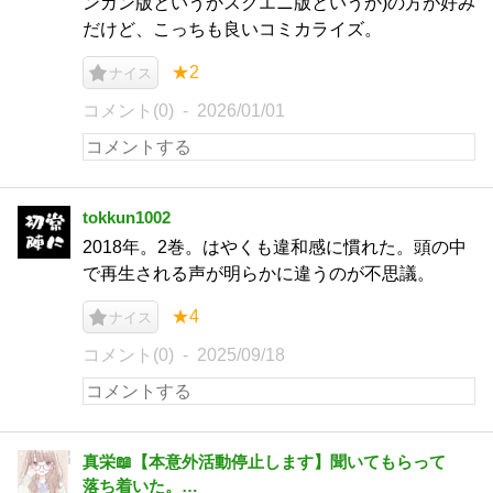
ンガン版というかスクエニ版というか)の方が好み
だけど、こっちも良いコミカライズ。
★2
ナイス
コメント(0)
2026/01/01
tokkun1002
2018年。2巻。はやくも違和感に慣れた。頭の中
で再生される声が明らかに違うのが不思議。
★4
ナイス
コメント(0)
2025/09/18
真栄📖【本意外活動停止します】聞いてもらって
落ち着いた。…