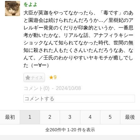
をよよ
大臣が莫迦をやってなかったら、「毒です」のあ
と園遊会は続けられたんだろうか…／里樹妃のア
レルギー発覚のくだりが印象的というか、一番思
考が動いたかな。リアルな話、アナフィラキシー
ショックなんて知られてなかった時代、世間の無
知に殺された人もたくさんいたんだろうなあ、な
んて。／壬氏のわかりやすいヤキモチが癒しでし
た（ー∀ー）
★9
ナイス
コメント(0)
2024/10/08
最初
1
2
3
4
5
最後
全260件中 1-20 件を表示