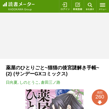
ログイン
新規登録
本を探
薬屋のひとりごと~猫猫の後宮謎解き手帳~
(2) (サンデーGXコミックス)
日向夏
,
しのとうこ
,
倉田三ノ路
感想
260