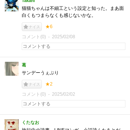
Takahi
猫猫ちゃんは不細工という設定と知った。まあ面
白くもつまらなくも感じないかな。
★6
ナイス
コメント(0)
2025/02/08
葛
サンデーうぇぶり
★2
ナイス
コメント(0)
2025/02/02
くたなお