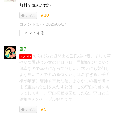
無料で読んだ(笑)
★10
ナイス
コメント(0)
2025/06/17
凪子
ちらほらと垣間出る壬氏様の素。そして華
ネタバレ
やかな園遊会の女のドロドロ。里樹妃はとにかく
薄幸なので幸せになって欲しい。本人にも如何し
よう無いことで苛める侍女たち陰湿すぎる。壬氏
様が猫猫に簪挿す重要な巻。まさかこの簪が後々
まで重要な役割を果たすとは…この李白の目をも
ってしても…。李白初登場回だったな。李白と白
鈴姐さんのカップル好きです。
★5
ナイス