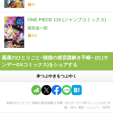
62
ONE PIECE 115 (ジャンプコミックス)
尾田栄一郎
422
薬屋のひとりごと~猫猫の後宮謎解き手帳~ (2) (サ
ンデーGXコミックス)をシェアする
本つぶやきをつぶやく
薬屋のひとりごと~猫猫の後宮謎解き手帳~ (2) (サンデーGXコミックス)
の
評
価
26
％
感想・レビュー
260
件