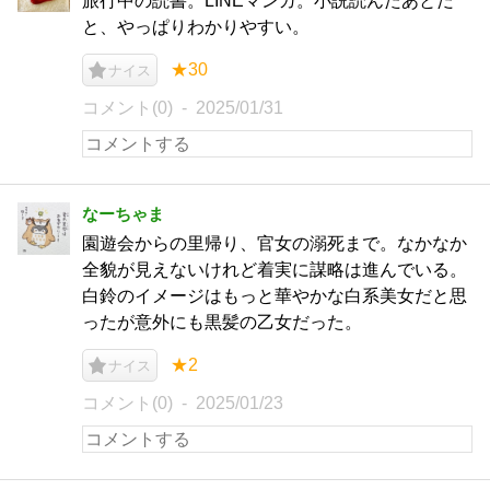
旅行中の読書。LINEマンガ。小説読んたあとだ
と、やっぱりわかりやすい。
★30
ナイス
コメント(0)
2025/01/31
なーちゃま
園遊会からの里帰り、官女の溺死まで。なかなか
全貌が見えないけれど着実に謀略は進んでいる。
白鈴のイメージはもっと華やかな白系美女だと思
ったが意外にも黒髪の乙女だった。
★2
ナイス
コメント(0)
2025/01/23