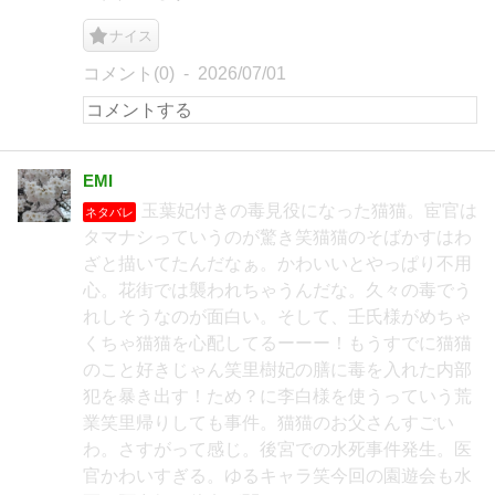
ナイス
コメント(0)
2026/07/01
EMI
玉葉妃付きの毒見役になった猫猫。宦官は
ネタバレ
タマナシっていうのが驚き笑猫猫のそばかすはわ
ざと描いてたんだなぁ。かわいいとやっぱり不用
心。花街では襲われちゃうんだな。久々の毒でう
れしそうなのが面白い。そして、壬氏様がめちゃ
くちゃ猫猫を心配してるーーー！もうすでに猫猫
のこと好きじゃん笑里樹妃の膳に毒を入れた内部
犯を暴き出す！ため？に李白様を使うっていう荒
業笑里帰りしても事件。猫猫のお父さんすごい
わ。さすがって感じ。後宮での水死事件発生。医
官かわいすぎる。ゆるキャラ笑今回の園遊会も水