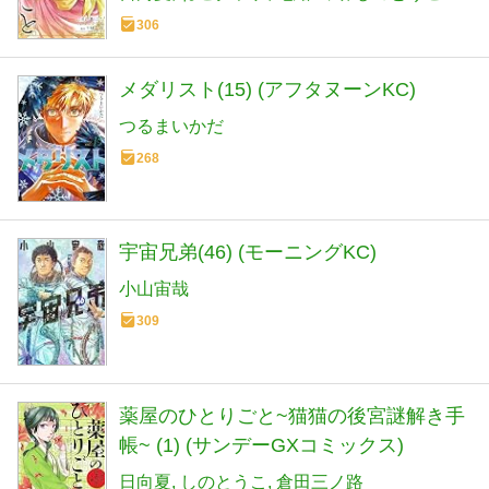
306
メダリスト(15) (アフタヌーンKC)
つるまいかだ
268
宇宙兄弟(46) (モーニングKC)
小山宙哉
309
薬屋のひとりごと~猫猫の後宮謎解き手
帳~ (1) (サンデーGXコミックス)
日向夏
しのとうこ
倉田三ノ路